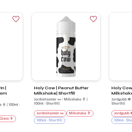
Lägg till i favoriter
Lägg till i favorite
n |
Holy Cow | Peanut Butter
Holy Cow
eam
Milkshake| Shortfill
Milkshake|
Jordnötssmör 🥜 • Milkshake 🥛 |
Jordgubb 🍓 • Mi
100ml - Shortfill
Shortfill
 🍦 | 100ml -
Jordnötssmör 🥜
Milkshake 🥛
Jordgubb 
Glass 🍦
100ml - Shortfill
100ml - Sho