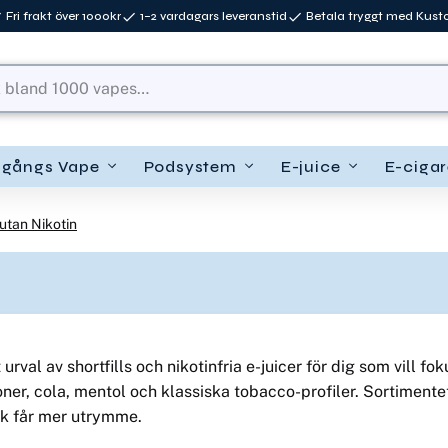
Fri frakt över 1000kr
1–2 vardagars leveranstid
Betala tryggt med Kus
ngångs Vape
Podsystem
E-juice
E-cigar
utan Nikotin
urval av shortfills och nikotinfria e-juicer för dig som vill fo
er, cola, mentol och klassiska tobacco-profiler. Sortimentet
ak får mer utrymme.