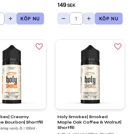
149
SEK
r
Lägg till i favoriter
Lägg til
kes| Creamy
Holy Smokes| Smoked
 Bourbon| Shortfill
Maple Oak Coffee & Walnut|
Shortfill