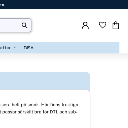
tom
Favoriter
Kundva
etter
REA
kusera helt på smak. Här finns fruktiga
 passar särskilt bra för DTL och sub-