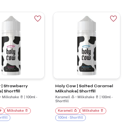
r
Lägg till i favoriter
Lägg til
 | Strawberry
Holy Cow | Salted Caramel
 Shortfill
Milkshake| Shortfill
lkshake 🥛 | 100ml -
Karamell 🍮 • Milkshake 🥛 | 100ml -
Shortfill

Milkshake 🥛
Karamell 🍮
Milkshake 🥛
rtfill
100ml - Shortfill