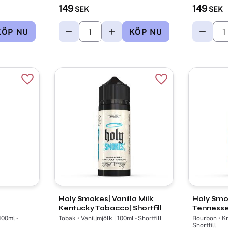
149
149
SEK
SEK
Lägg till i favoriter
Lägg till i favorite
Holy Smokes| Vanilla Milk
Holy Smo
Kentucky Tobacco| Shortfill
Tennessee
100ml -
Tobak • Vaniljmjölk | 100ml - Shortfill
Bourbon • Krämig vanilj 🍮 | 100ml -
Shortfill