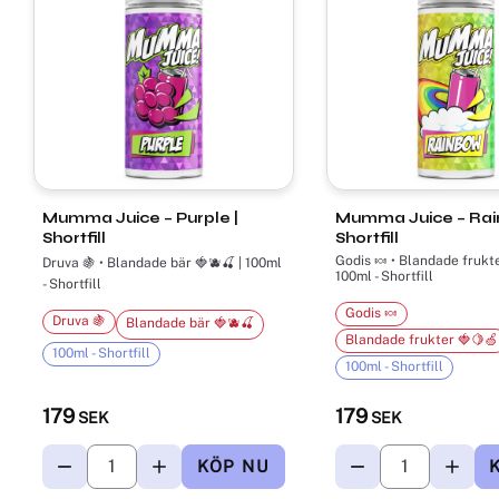
Mumma Juice – Purple |
Mumma Juice – Rai
Shortfill
Shortfill
Godis 🍬 • Blandade frukte
Druva 🍇 • Blandade bär 🍓🫐🍒 | 100ml
100ml - Shortfill
- Shortfill
Godis 🍬
Druva 🍇
Blandade bär 🍓🫐🍒
Blandade frukter 🍓🍋🍏
100ml - Shortfill
100ml - Shortfill
179
179
SEK
SEK