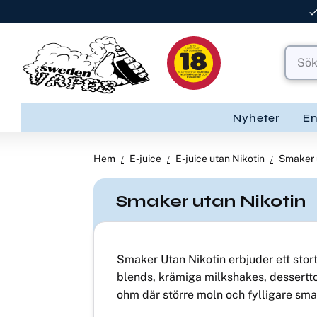
Nyheter
E
Hem
E-juice
E-juice utan Nikotin
Smaker 
Smaker utan Nikotin
Smaker Utan Nikotin erbjuder ett stort 
blends, krämiga milkshakes, dessertton
ohm där större moln och fylligare sm