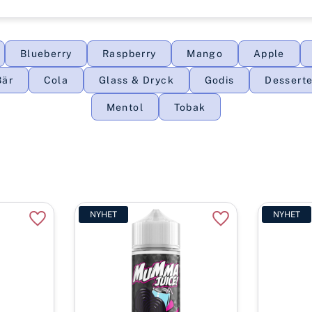
Blueberry
Raspberry
Mango
Apple
Bär
Cola
Glass & Dryck
Godis
Desserte
Mentol
Tobak
NYHET
NYHET
Lägg till i favoriter
Lägg till i favorite