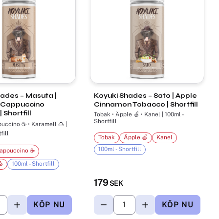
ades – Masuta |
Koyuki Shades – Sato | Apple
 Cappuccino
Cinnamon Tobacco | Shortfill
 Shortfill
Tobak • Äpple 🍏 • Kanel | 100ml -
Shortfill
fill
Tobak
Äpple 🍏
Kanel
100ml - Shortfill
appuccino ☕

100ml - Shortfill
179
SEK