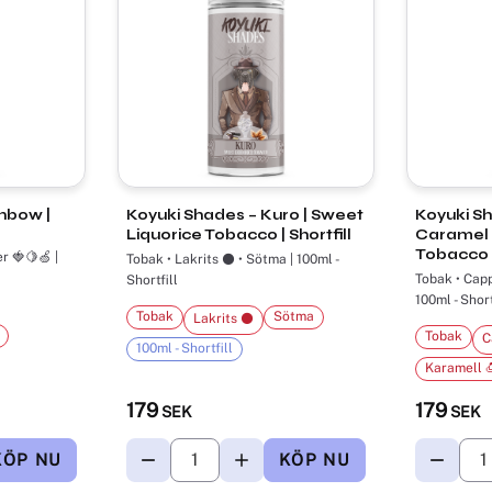
nbow |
Koyuki Shades – Kuro | Sweet
Koyuki Sh
Liquorice Tobacco | Shortfill
Caramel
Tobacco |
r 🍓🍋🍏 |
Tobak • Lakrits ⚫ • Sötma | 100ml -
Tobak • Cappuccino ☕ • Karamell 🍮 |
Shortfill
100ml - Short
Tobak
Sötma
Lakrits ⚫
Tobak
C
100ml - Shortfill
Karamell 
179
179
SEK
SEK