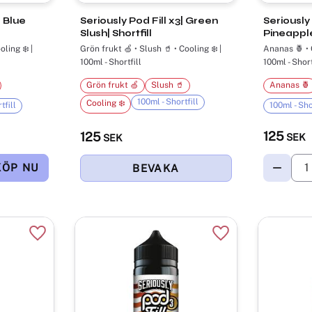
| Blue
Seriously Pod Fill x3| Green
Seriously 
Slush| Shortfill
Pineapple 
oling ❄️ |
Grön frukt 🍏 • Slush 🥤 • Cooling ❄️ |
Ananas 🍍 • C
100ml - Shortfill
100ml - Short
Grön frukt 🍏
Slush 🥤
Ananas 🍍
100ml - Shortfill
Cooling ❄️
tfill
100ml - Sho
125
125
SEK
SEK
Lägg till i favoriter
Lägg till i favorite