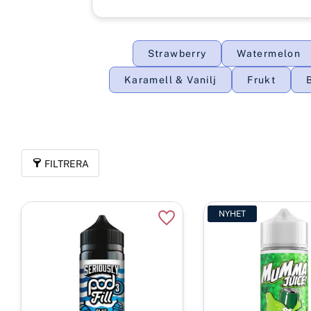
Strawberry
Watermelon
Karamell & Vanilj
Frukt
FILTRERA
NYHET
Lägg till i favoriter