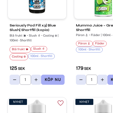
Seriously Pod Fill x3| Blue
Mumma Juice – Gre
Slush| Shortfill (kopia)
Shortfill
Päron 🍐 • Fläder | 100ml - 
Blå frukt 🫐 • Slush 🥤 • Cooling ❄️ |
100ml - Shortfill
Päron 🍐
Fläder
Slush 🥤
Blå frukt 🫐
100ml - Shortfill
100ml - Shortfill
Cooling ❄️
125
179
SEK
SEK
NYHET
NYHET
Lägg till i favoriter