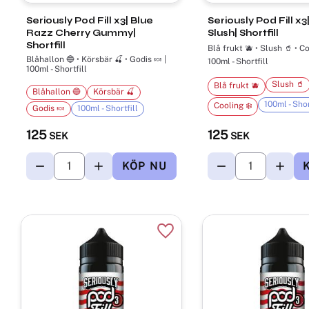
Seriously Pod Fill x3| Blue
Seriously Pod Fill x3
Razz Cherry Gummy|
Slush| Shortfill
Shortfill
Blå frukt 🫐 • Slush 🥤 • Co
Blåhallon 🔵 • Körsbär 🍒 • Godis 🍬 |
100ml - Shortfill
100ml - Shortfill
Slush 🥤
Blå frukt 🫐
Blåhallon 🔵
Körsbär 🍒
100ml - Shor
Cooling ❄️
Godis 🍬
100ml - Shortfill
125
125
SEK
SEK
Lägg till i favoriter