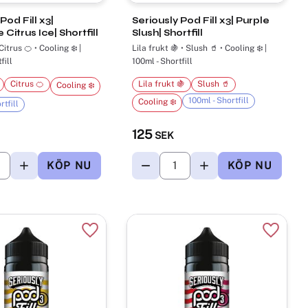
Pod Fill x3|
Seriously Pod Fill x3| Purple
Citrus Ice| Shortfill
Slush| Shortfill
itrus 🍊 • Cooling ❄️ |
Lila frukt 🍇 • Slush 🥤 • Cooling ❄️ |
fill
100ml - Shortfill
Citrus 🍊
Lila frukt 🍇
Slush 🥤
Cooling ❄️
100ml - Shortfill
Cooling ❄️
rtfill
125
SEK
r
Lägg till i favoriter
Lägg til