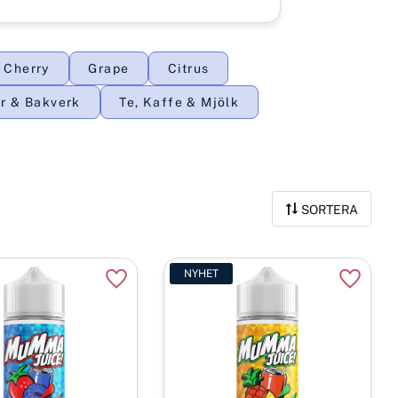
Cherry
Grape
Citrus
r & Bakverk
Te, Kaffe & Mjölk
SORTERA
NYHET
r
Lägg till i favoriter
Lägg til