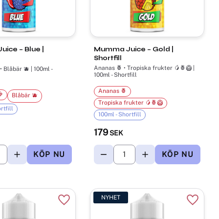
ice – Blue |
Mumma Juice – Gold |
Shortfill
Ananas 🍍 • Tropiska frukter 🥭🍍🥝 |
• Blåbär 🫐 | 100ml -
100ml - Shortfill
Ananas 🍍

Blåbär 🫐
Tropiska frukter 🥭🍍🥝
rtfill
100ml - Shortfill
179
SEK
NYHET
r
Lägg till i favoriter
Lägg til