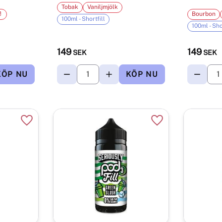
Tobak
Vaniljmjölk

Bourbon
100ml - Shortfill
100ml - Sho
149
149
SEK
SEK
Lägg till i favoriter
Lägg till i favorite