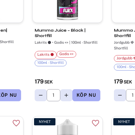
en|
Mumma Juice – Black |
Mumma Ju
Shortfill
Shortfill
Shortfill
Lakrits ⚫ • Godis 🍬 | 100ml - Shortfill
Jordgubb 🍓 
Shortfill
Godis 🍬
Lakrits ⚫
Jordgubb 
100ml - Shortfill
100ml - Sho
179
179
SEK
SEK
NYHET
NYHET
Lägg till i favoriter
Lägg till i favorite