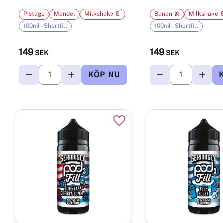
Pistage
Mandel
Milkshake 🥛
Banan 🍌
Milkshake 
100ml - Shortfill
100ml - Shortfill
149
149
SEK
SEK
Lägg till i favoriter