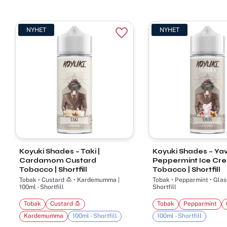
NYHET
NYHET
Lägg till i favoriter
Koyuki Shades – Taki |
Koyuki Shades – Yavi
Cardamom Custard
Peppermint Ice Cr
Tobacco | Shortfill
Tobacco | Shortfill
Tobak • Custard 🍮 • Kardemumma |
Tobak • Pepparmint • Glass
100ml - Shortfill
Shortfill
Tobak
Custard 🍮
Tobak
Pepparmint
Kardemumma
100ml - Shortfill
100ml - Shortfill