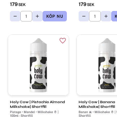
179
179
SEK
SEK
Lägg till i favoriter
Holy Cow | Pistachio Almond
Holy Cow | Banana
Milkshake| Shortfill
Milkshake| Shortfill
Pistage • Mandel • Milkshake 🥛 |
Banan 🍌 • Milkshake 🥛 | 
100ml - Shortfill
Shortfill