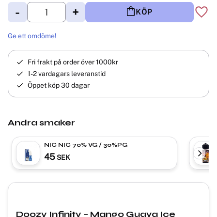
-
+
KÖP
Lägg 
Ge ett omdöme!
Fri frakt på order över 1000kr
1-2 vardagars leveranstid
Öppet köp 30 dagar
Andra smaker
NIC NIC 70% VG / 30%PG
45
SEK
Doozy Infinity – Mango Guava Ice