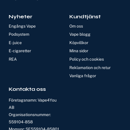
Nyheter
Kundtjänst
Engångs Vape
Om oss
Podsystem
Vape blogg
E-juice
Köpvillkor
E-cigaretter
Mina sidor
REA
Policy och cookies
Reklamation och retur
Vanliga frågor
Kontakta oss
Företagsnamn: Vape4You
AB
Organisationsnummer:
559104-858
Momsnr: SE559104-85801