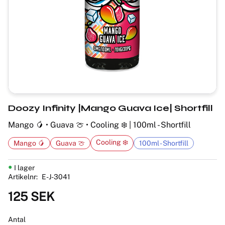
Doozy Infinity |Mango Guava Ice| Shortfill
Mango 🥭 • Guava 🍈 • Cooling ❄️ | 100ml - Shortfill
Cooling ❄️
Mango 🥭
Guava 🍈
100ml - Shortfill
I lager
Artikelnr
E-J-3041
125
SEK
Antal