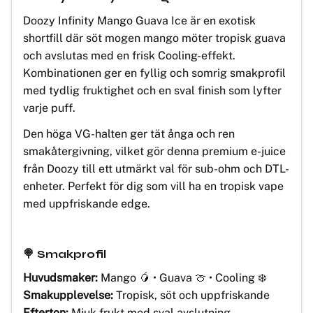
Doozy Infinity Mango Guava Ice är en exotisk
shortfill där söt mogen mango möter tropisk guava
och avslutas med en frisk Cooling-effekt.
Kombinationen ger en fyllig och somrig smakprofil
med tydlig fruktighet och en sval finish som lyfter
varje puff.
Den höga VG-halten ger tät ånga och ren
smakåtergivning, vilket gör denna premium e-juice
från Doozy till ett utmärkt val för sub-ohm och DTL-
enheter. Perfekt för dig som vill ha en tropisk vape
med uppfriskande edge.
🍭 Smakprofil
Huvudsmaker:
Mango 🥭 • Guava 🍈 • Cooling ❄️
Smakupplevelse:
Tropisk, söt och uppfriskande
Efterton:
Mjuk frukt med sval avslutning