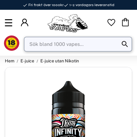
Fri frakt över 1000kr
1–2 vardagars leveranstid
Meny
Favorite
Kundva
Hem
E-juice
E-juice utan Nikotin