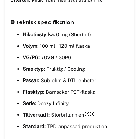
⚙️ Teknisk specifikation
Nikotinstyrka:
0 mg (Shortfill)
Volym:
100 ml i 120 ml flaska
VG/PG:
70VG / 30PG
Smaktyp:
Fruktig / Cooling
Passar:
Sub-ohm & DTL-enheter
Flasktyp:
Barnsäker PET-flaska
Serie:
Doozy Infinity
Tillverkad i:
Storbritannien 🇬🇧
Standard:
TPD-anpassad produktion