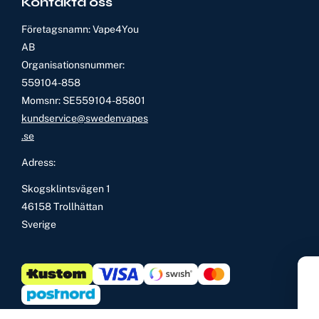
Kontakta oss
Företagsnamn: Vape4You
AB
Organisationsnummer:
559104-858
Momsnr: SE559104-85801
kundservice@swedenvapes
.se
Adress:
Skogsklintsvägen 1
46158 Trollhättan
Sverige