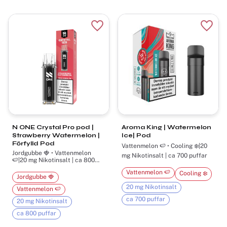
Lägg till i favoriter
Lägg t
N ONE Crystal Pro pod |
Aroma King | Watermelon
Strawberry Watermelon |
Ice| Pod
Förfylld Pod
Vattenmelon 🍉 • Cooling ❄️|20
Jordgubbe 🍓 • Vattenmelon
mg Nikotinsalt | ca 700 puffar
🍉|20 mg Nikotinsalt | ca 800
puffar
Vattenmelon 🍉
Cooling ❄️
Jordgubbe 🍓
20 mg Nikotinsalt
Vattenmelon 🍉
ca 700 puffar
20 mg Nikotinsalt
ca 800 puffar