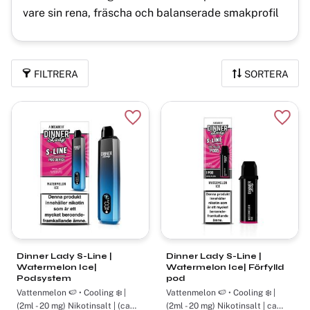
vare sin rena, fräscha och balanserade smakprofil
FILTRERA
SORTERA
Lägg till i favoriter
Lägg t
Dinner Lady S-Line |
Dinner Lady S-Line |
Watermelon Ice|
Watermelon Ice| Förfylld
Podsystem
pod
Vattenmelon 🍉 • Cooling ❄️ |
Vattenmelon 🍉 • Cooling ❄️ |
(2ml - 20 mg) Nikotinsalt | (ca
(2ml - 20 mg) Nikotinsalt | ca