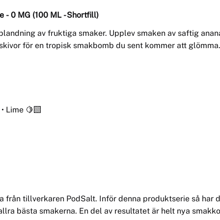
me
-
0 MG (100 ML - Shortfill)
 blandning av fruktiga smaker. Upplev smaken av saftig ana
eskivor för en tropisk smakbomb du sent kommer att glömma
• Lime 🍋‍🟩
a från tillverkaren PodSalt. Inför denna produktserie så har
e allra bästa smakerna. En del av resultatet är helt nya sma