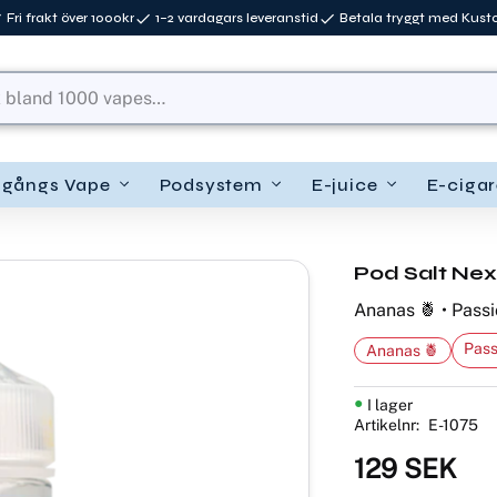
Fri frakt över 1000kr
1–2 vardagars leveranstid
Betala tryggt med Kus
ngångs Vape
Podsystem
E-juice
E-cigar
Pod Salt Nexu
Ananas 🍍 • Passio
Pass
Ananas 🍍
I lager
Artikelnr
E-1075
129
SEK