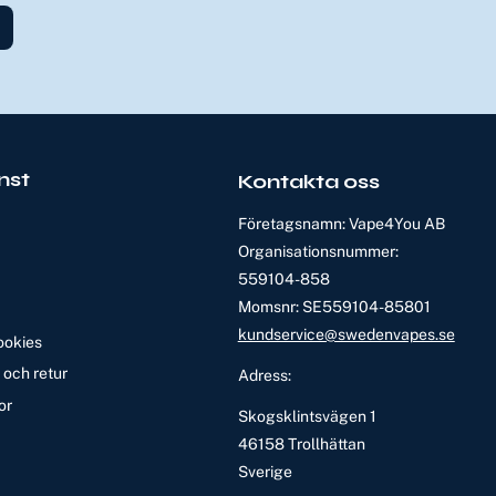
nst
Kontakta oss
Företagsnamn: Vape4You AB
Organisationsnummer:
559104-858
Momsnr: SE559104-85801
kundservice@swedenvapes.se
ookies
och retur
Adress:
or
Skogsklintsvägen 1
46158 Trollhättan
Sverige