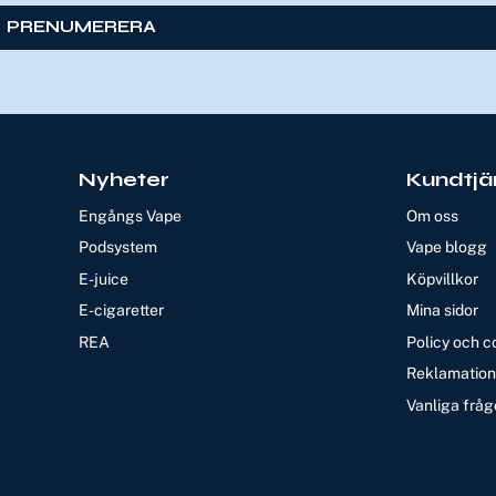
PRENUMERERA
Nyheter
Kundtjä
Engångs Vape
Om oss
Podsystem
Vape blogg
E-juice
Köpvillkor
E-cigaretter
Mina sidor
REA
Policy och c
Reklamation 
Vanliga fråg