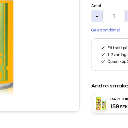
Antal
-
Ge ett omdöme!
Fri frakt p
1-2 vardaga
Öppet köp 
Andra smake
BAZOOK
PINEAPP
159
SEK
Shortfill