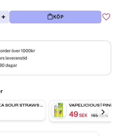
+
KÖP
Lägg till i fav
å order över 1000kr
rs leveranstid
30 dagar
r
A SOUR STRAWS |
VAPELICIOUS | PINEAPPLE |
LE PEACH |
Shortfill
49
SEK
169
SEK