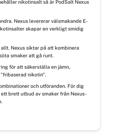
ehåller nikotinsalt så är PodSalt Nexus
randra. Nexus levererar välsmakande E-
tinsalter skapar en verkligt smidig
llt. Nexus siktar på att kombinera
söta smaker att gå runt.
ing för att säkerställa en jämn,
"fribaserad nikotin".
kombinationer och utföranden. För dig
ar ett brett utbud av smaker från Nexus-
e.