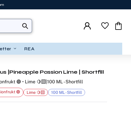
tom
Favoriter
Kundva
etter
REA
s |Pineapple Passion Lime | Shortfill
nfrukt 🟣 • Lime 🍋‍🟩|100 ML - Shortfill
ionfrukt 🟣
Lime 🍋‍🟩
100 ML - Shortfill