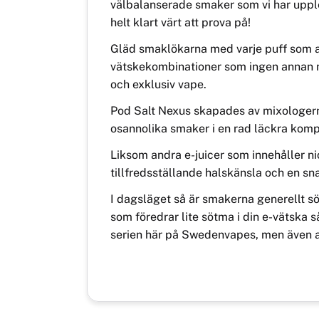
välbalanserade smaker som vi har upple
helt klart värt att prova på!
Gläd smaklökarna med varje puff som av
vätskekombinationer som ingen annan m
och exklusiv vape.
Pod Salt Nexus skapades av mixologerna
osannolika smaker i en rad läckra komp
Liksom andra e-juicer som innehåller nic
tillfredsställande halskänsla och en sna
I dagsläget så är smakerna generellt sö
som föredrar lite sötma i din e-vätska s
serien här på Swedenvapes, men även a