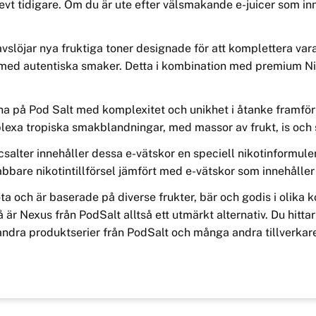
vt tidigare. Om du är ute efter välsmakande e-juicer som inn
slöjar nya fruktiga toner designade för att komplettera va
ed autentiska smaker. Detta i kombination med premium Niko
 på Pod Salt med komplexitet och unikhet i åtanke framför a
lexa tropiska smakblandningar, med massor av frukt, is och 
salter innehåller dessa e-vätskor en speciell nikotinformuler
bbare nikotintillförsel jämfört med e-vätskor som innehåller 
ta och är baserade på diverse frukter, bär och godis i olika 
å är Nexus från PodSalt alltså ett utmärkt alternativ. Du hitt
ndra produktserier från PodSalt och många andra tillverkar