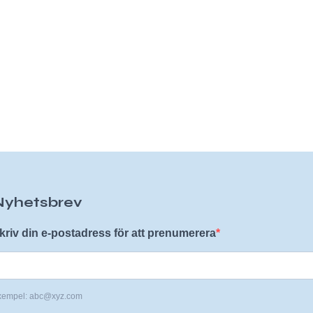
Nyhetsbrev
kriv din e-postadress för att prenumerera
xempel: abc@xyz.com