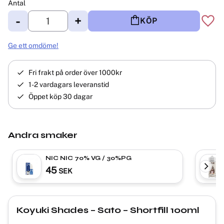
Antal
-
+
KÖP
Lägg 
Ge ett omdöme!
Fri frakt på order över 1000kr
1-2 vardagars leveranstid
Öppet köp 30 dagar
Andra smaker
NIC NIC 70% VG / 30%PG
45
SEK
Koyuki Shades – Sato – Shortfill 100ml