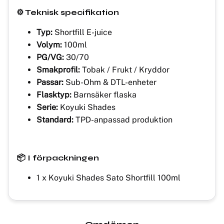
⚙️ Teknisk specifikation
Typ:
Shortfill E-juice
Volym:
100ml
PG/VG:
30/70
Smakprofil:
Tobak / Frukt / Kryddor
Passar:
Sub-Ohm & DTL-enheter
Flasktyp:
Barnsäker flaska
Serie:
Koyuki Shades
Standard:
TPD-anpassad produktion
📦 I förpackningen
1 x Koyuki Shades Sato Shortfill 100ml