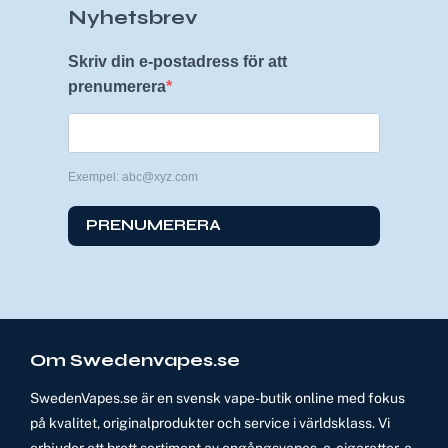
Nyhetsbrev
Skriv din e-postadress för att
prenumerera
Exempel: abc@xyz.com
PRENUMERERA
Om Swedenvapes.se
SwedenVapes.se är en svensk vape-butik online med fokus
på kvalitet, originalprodukter och service i världsklass. Vi
erbjuder ett brett sortiment av engångsvapes, e-cigaretter, e-