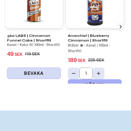
360 LABS | Cinnamon
Anarchist | Blueberry
C
Funnel Cake | Shortfill
Cinnamon | Shortfill
C
Kanel • Kaka 🍪| 100ml - Shortfill
K
Blåbär 🫐 • Kanel | 100ml -
1
Shortfill
49
119
SEK
SEK
189
225
SEK
SEK