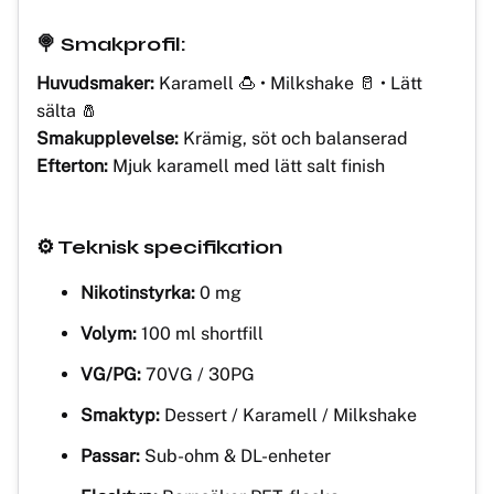
🍭 Smakprofil:
Huvudsmaker:
Karamell 🍮 • Milkshake 🥛 • Lätt
sälta 🧂
Smakupplevelse:
Krämig, söt och balanserad
Efterton:
Mjuk karamell med lätt salt finish
⚙️ Teknisk specifikation
Nikotinstyrka:
0 mg
Volym:
100 ml shortfill
VG/PG:
70VG / 30PG
Smaktyp:
Dessert / Karamell / Milkshake
Passar:
Sub-ohm & DL-enheter