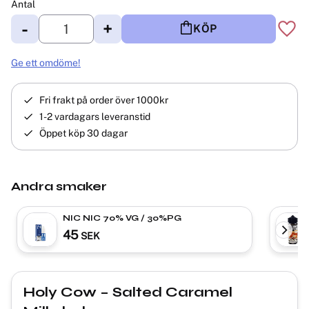
Antal
-
+
KÖP
Lägg 
Ge ett omdöme!
Fri frakt på order över 1000kr
1-2 vardagars leveranstid
Öppet köp 30 dagar
Andra smaker
NIC NIC 70% VG / 30%PG
45
SEK
Holy Cow – Salted Caramel