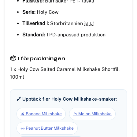
Flasktyp:
Barnsäker PET-flaska
Serie:
Holy Cow
Tillverkad i:
Storbritannien 🇬🇧
Standard:
TPD-anpassad produktion
📦 I förpackningen
1 x Holy Cow Salted Caramel Milkshake Shortfill
100ml
🔗 Upptäck fler Holy Cow Milkshake-smaker:
🍌 Banana Milkshake
🍈 Melon Milkshake
🥜 Peanut Butter Milkshake