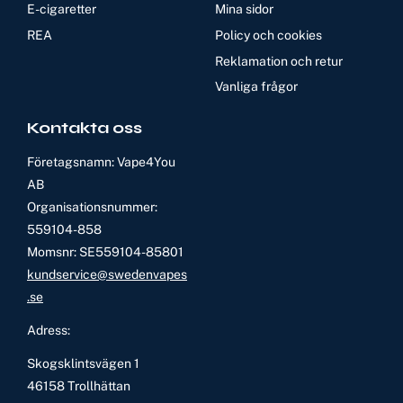
E-cigaretter
Mina sidor
REA
Policy och cookies
Reklamation och retur
Vanliga frågor
Kontakta oss
Företagsnamn: Vape4You
AB
Organisationsnummer:
559104-858
Momsnr: SE559104-85801
kundservice@swedenvapes
.se
Adress:
Skogsklintsvägen 1
46158 Trollhättan