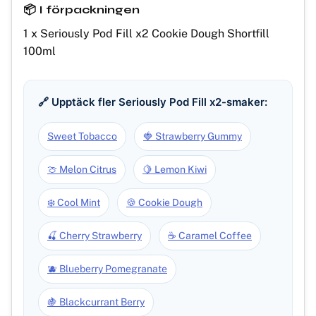
📦 I förpackningen
1 x Seriously Pod Fill x2 Cookie Dough Shortfill
100ml
🔗 Upptäck fler Seriously Pod Fill x2-smaker:
Sweet Tobacco
🍓 Strawberry Gummy
🍈 Melon Citrus
🍋 Lemon Kiwi
❄️ Cool Mint
🍪 Cookie Dough
🍒 Cherry Strawberry
☕ Caramel Coffee
🫐 Blueberry Pomegranate
🍇 Blackcurrant Berry