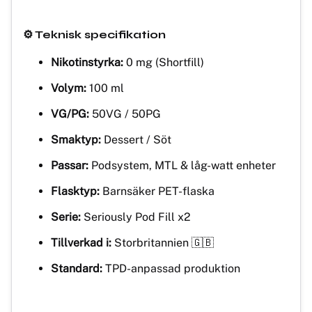
⚙️ Teknisk specifikation
Nikotinstyrka:
0 mg (Shortfill)
Volym:
100 ml
VG/PG:
50VG / 50PG
Smaktyp:
Dessert / Söt
Passar:
Podsystem, MTL & låg-watt enheter
Flasktyp:
Barnsäker PET-flaska
Serie:
Seriously Pod Fill x2
Tillverkad i:
Storbritannien 🇬🇧
Standard:
TPD-anpassad produktion