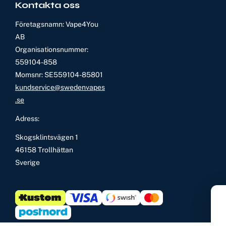
Kontakta oss
Företagsnamn: Vape4You
AB
Organisationsnummer:
559104-858
Momsnr: SE559104-85801
kundservice@swedenvapes
.se
Adress:
Skogsklintsvägen 1
46158 Trollhättan
Sverige