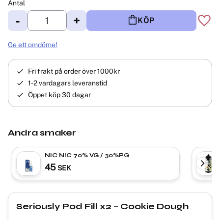
Antal
-
+
KÖP
Lägg 
Ge ett omdöme!
Fri frakt på order över 1000kr
1-2 vardagars leveranstid
Öppet köp 30 dagar
Andra smaker
NIC NIC 70% VG / 30%PG
45
SEK
Seriously Pod Fill x2 – Cookie Dough