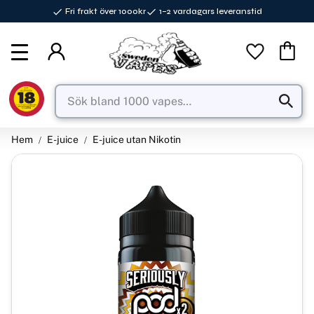
Fri frakt över 1000kr
1–2 vardagars leveranstid
Meny
Favorite
Kundva
Hem
E-juice
E-juice utan Nikotin