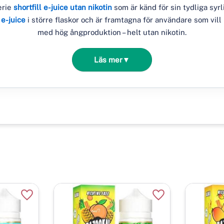
erie
shortfill e-juice utan nikotin
som är känd för sin tydliga syrl
e-juice
i större flaskor och är framtagna för användare som vill
med hög ångproduktion – helt utan nikotin.
Läs mer
▼
Lägg till i favoriter
Lägg till i favorite