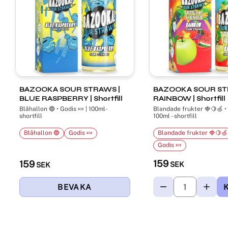
BAZOOKA SOUR STRAWS |
BAZOOKA SOUR ST
BLUE RASPBERRY | Shortfill
RAINBOW | Shortfill
Blåhallon 🔵 • Godis 🍬 | 100ml-
Blandade frukter 🍓🍋🍏 • 
shortfill
100ml - shortfill
Blåhallon 🔵
Godis 🍬
Blandade frukter 🍓🍋🍏
Godis 🍬
159
159
SEK
SEK