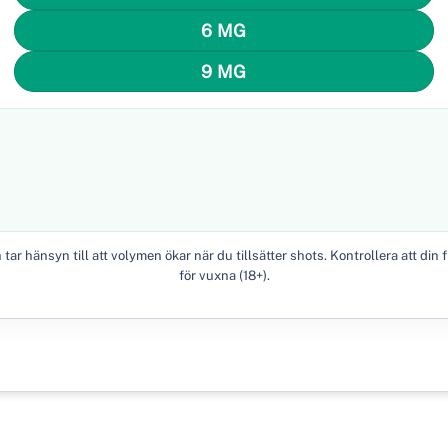
6 MG
9 MG
r hänsyn till att volymen ökar när du tillsätter shots. Kontrollera att din fl
för vuxna (18+).