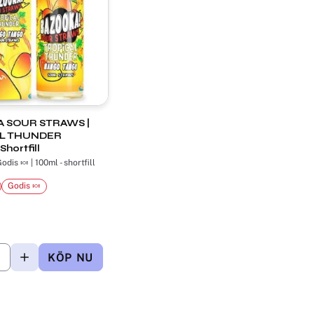
 SOUR STRAWS |
L THUNDER
hortfill
dis 🍬 | 100ml - shortfill
Godis 🍬