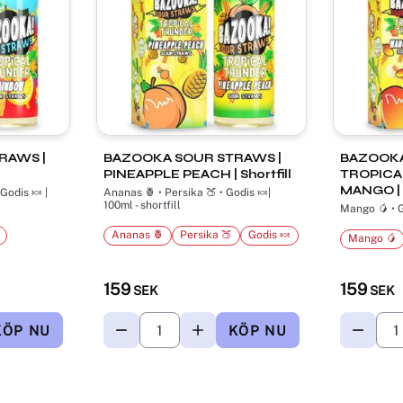
RAWS |
BAZOOKA SOUR STRAWS |
BAZOOKA
PINEAPPLE PEACH | Shortfill
TROPICA
MANGO | S
Godis 🍬 |
Ananas 🍍 • Persika 🍑 • Godis 🍬|
100ml - shortfill
Mango 🥭 • Go
Ananas 🍍
Persika 🍑
Godis 🍬
Mango 🥭
159
159
SEK
SEK