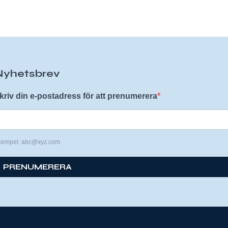
Nyhetsbrev
kriv din e-postadress för att prenumerera
xempel: abc@xyz.com
PRENUMERERA