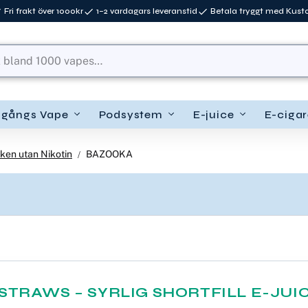
Fri frakt över 1000kr
1–2 vardagars leveranstid
Betala tryggt med Kus
ngångs Vape
Podsystem
E-juice
E-cigar
ken utan Nikotin
BAZOOKA
TRAWS – SYRLIG SHORTFILL E-JUI