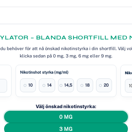
KYLATOR – BLANDA SHORTFILL MED 
u behöver för att nå önskad nikotinstyrka i din shortfill. Välj v
klicka sedan på 0 mg, 3 mg, 6 mg eller 9 mg.
Nikotinshot styrka (mg/ml)
Nik
10
14
14,5
18
20
Välj önskad nikotinstyrka:
0 MG
3 MG