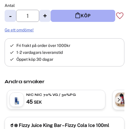
Antal
-
+
KÖP
Lägg 
Ge ett omdöme!
Fri frakt på order över 1000kr
1-2 vardagars leveranstid
Öppet köp 30 dagar
Andra smaker
NIC NIC 70% VG / 30%PG
45
SEK
🥤❄️ Fizzy Juice King Bar – Fizzy Cola Ice 100ml