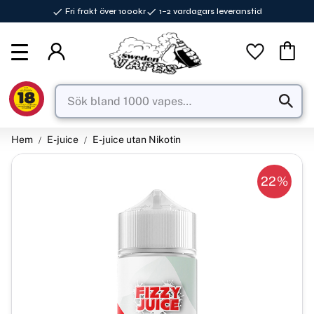
Fri frakt över 1000kr
1–2 vardagars leveranstid
Meny
Favorite
Kundva
Hem
E-juice
E-juice utan Nikotin
22
%