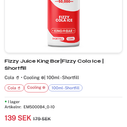
Fizzy Juice King Bar|Fizzy Cola Ice |
Shortfill
Cola 🥤 • Cooling ❄️| 100ml - Shortfill
Cooling ❄️
Cola 🥤
100ml - Shortfill
I lager
Artikelnr
EM5000B4_0-10
Nedsatt pris:
139
SEK
179
SEK
Ordinarie pris: