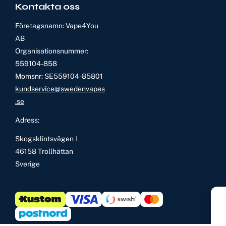
Kontakta oss
Företagsnamn: Vape4You
AB
Organisationsnummer:
559104-858
Momsnr: SE559104-85801
kundservice@swedenvapes
.se
Adress:
Skogsklintsvägen 1
46158 Trollhättan
Sverige