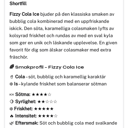
Shortfill
Fizzy Cola Ice
bjuder på den klassiska smaken av
bubblig cola kombinerad med en uppfriskande
iskick. Den söta, karamelliga colasmaken lyfts av
kolsyrad friskhet och rundas av med en sval kyla
som ger en unik och läskande upplevelse. En given
favorit för dig som älskar colasmaker med extra
fräschör.
🌈 Smakprofil – Fizzy Cola Ice
🥤
Cola
– söt, bubblig och karamellig karaktär
❄️
Is
– kylande friskhet som balanserar sötman
🍬
Sötma:
★★★★☆
🍋
Syrlighet:
★★☆☆☆
❄️
Friskhet:
★★★★★
🔥
Intensitet:
★★★★☆
🌿
Eftersmak:
Söt och bubblig cola med svalkande