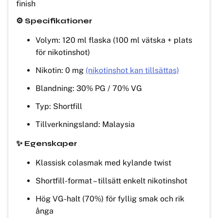
finish
⚙️ Specifikationer
Volym: 120 ml flaska (100 ml vätska + plats
för nikotinshot)
Nikotin: 0 mg
(nikotinshot kan tillsättas)
Blandning: 30% PG / 70% VG
Typ: Shortfill
Tillverkningsland: Malaysia
✨ Egenskaper
Klassisk colasmak med kylande twist
Shortfill-format – tillsätt enkelt nikotinshot
Hög VG-halt (70%) för fyllig smak och rik
ånga