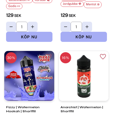
Vattenmelon 🍉
Körsbär 🍒
Jordgubbe 🍓
Mentol ❄️
Godis 🍬
129
129
SEK
SEK
30
%
16
%
Lägg till i favoriter
Lägg t
Fizzy | Watermelon
Anarchist | Watermelon |
Hookah | Shortfill
Shortfill