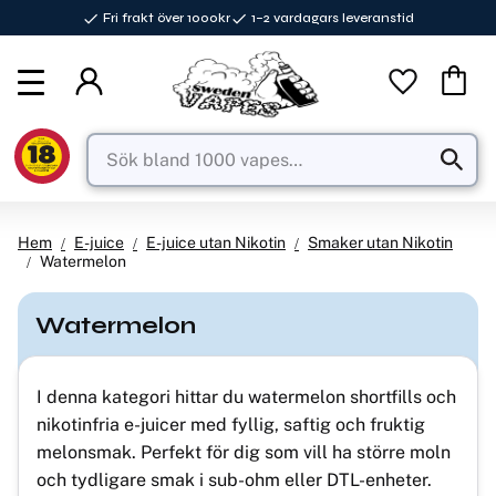
Fri frakt över 1000kr
1–2 vardagars leveranstid
Meny
Favorite
Kundva
Hem
E-juice
E-juice utan Nikotin
Smaker utan Nikotin
Watermelon
Watermelon
I denna kategori hittar du watermelon shortfills och
nikotinfria e-juicer med fyllig, saftig och fruktig
melonsmak. Perfekt för dig som vill ha större moln
och tydligare smak i sub-ohm eller DTL-enheter.