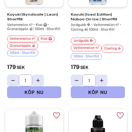
Koyuki |Syndicate | Leon|
Koyuki |Iced Edition|
Shortfill
Naboo On Ice | Shortfill
Vattenmelon 🍉 • Kiwi 🥝 •
Jordgubb 🍓 • Vattenmelon 🍉 •
Granatäpple 🍎| 100ml - Shortfill
Cooling ❄️| 100ml - Shortfill
Vattenmelon 🍉
Kiwi 🥝
Jordgubb 🍓
Granatäpple 🍎
Vattenmelon 🍉
Cooling ❄️
100ml - Shortfill
100ml - Shortfill
179
179
SEK
SEK
Lägg till i favoriter
Lägg t