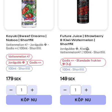
Koyuki |Sweet Dreams |
Future Juice | Strawberry
Naboo | Shortfill
& Kiwi-Watermelon |
Shortfill
Vattenmelon 🍉 • Jordgubb 🍓 •
Godis 🍬| 100ml - Shortfill
Jordgubbe 🍓, Kiwi🥝,
Vattenmelon🍉 | 100ml - Shortfill
Vattenmelon 🍉
Godis 🍬 • Blandade frukter
Jordgubb 🍓
Godis 🍬
🍓🍋🍏
100ml - Shortfill
100ml - Shortfill
179
149
SEK
SEK