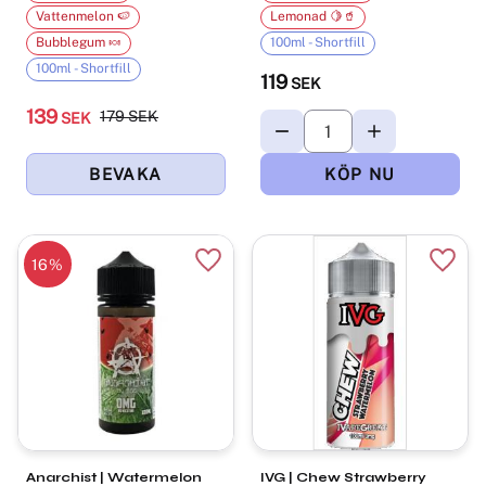
Vattenmelon 🍉
Lemonad 🍋🥤
Bubblegum 🍬
100ml - Shortfill
100ml - Shortfill
119
SEK
139
179
SEK
SEK
16
%
Lägg till i favoriter
Lägg t
Anarchist | Watermelon
IVG | Chew Strawberry