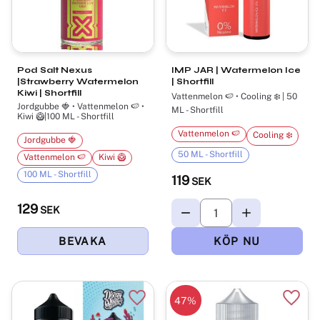
Pod Salt Nexus
IMP JAR | Watermelon Ice
|Strawberry Watermelon
| Shortfill
Kiwi | Shortfill
Vattenmelon 🍉 • Cooling ❄️ | 50
Jordgubbe 🍓 • Vattenmelon 🍉 •
ML - Shortfill
Kiwi 🥝|100 ML - Shortfill
Vattenmelon 🍉
Cooling ❄️
Jordgubbe 🍓
50 ML - Shortfill
Vattenmelon 🍉
Kiwi 🥝
100 ML - Shortfill
119
SEK
129
SEK
47
%
Lägg till i favoriter
Lägg t