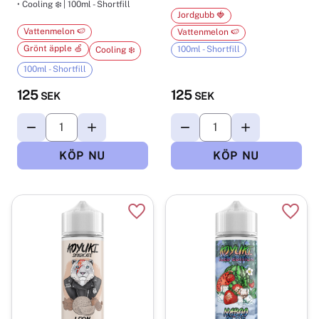
• Cooling ❄️ | 100ml - Shortfill
Jordgubb 🍓
Vattenmelon 🍉
Vattenmelon 🍉
Grönt äpple 🍏
100ml - Shortfill
Cooling ❄️
100ml - Shortfill
125
125
SEK
SEK
Lägg till i favoriter
Lägg t