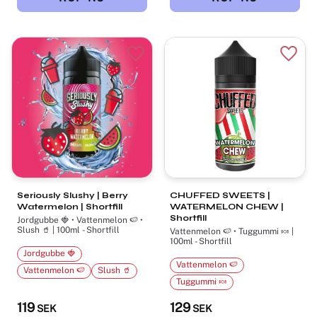
Lägg till i favoriter
Lägg t
Seriously Slushy | Berry
CHUFFED SWEETS |
Watermelon | Shortfill
WATERMELON CHEW |
Shortfill
Jordgubbe 🍓 • Vattenmelon 🍉 •
Slush 🥤 | 100ml - Shortfill
Vattenmelon 🍉 • Tuggummi 🍬 |
100ml - Shortfill
Jordgubbe 🍓
Vattenmelon 🍉
Vattenmelon 🍉
Slush 🥤
Tuggummi 🍬
119
129
SEK
SEK