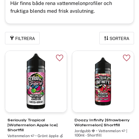
Här finns både rena vattenmelonprofiler och
fruktiga blends med frisk avslutning.
FILTRERA
SORTERA
Lägg till i favoriter
Lägg t
Seriously Tropical
Doozy Infinity |Strawberry
|Watermelon Apple Ice|
Watermelon| Shortfill
Shortfill
Jordgubb 🍓 • Vattenmelon 🍉 |
100ml - Shortfill
Vattenmelon 🍉 • Grönt äpple 🍏