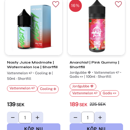
16
%
Lägg till i favoriter
Lägg t
Nasty Juice Modmate |
Anarchist | Pink Gummy |
Watermelon Ice | Shortfill
Shortfill
Jordgubbe 🍓 • Vattenmelon 🍉 •
Vattenmelon 🍉 • Cooling ❄️ |
Godis 🍬 | 100ml - Shortfill
50ml - Shortfill
Jordgubbe 🍓
Vattenmelon 🍉
Cooling ❄️
Vattenmelon 🍉
Godis 🍬
139
189
225
SEK
SEK
SEK