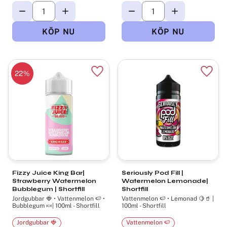
22
%
Lägg till i favoriter
Lägg t
Fizzy Juice King Bar|
Seriously Pod Fill |
Strawberry Watermelon
Watermelon Lemonade|
Bubblegum | Shortfill
Shortfill
Jordgubbar 🍓 • Vattenmelon 🍉 •
Vattenmelon 🍉 • Lemonad 🍋🥤 |
Bubblegum 🍬| 100ml - Shortfill
100ml - Shortfill
Jordgubbar 🍓
Vattenmelon 🍉