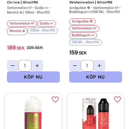
On Ice | Shortfill
Watermelon | Shortfill
Vattenmelon 🍉 • Godis 🍬 •
Jordgubbe 🍓 • Vattenmelon 🍉 •
Bubblegum 🍬|100 ML - Shortfill
Mentol ❄️ | 100ml - Shortfill
Jordgubbe 🍓
Vattenmelon 🍉
Godis 🍬
Vattenmelon 🍉
100ml - Shortfill
Mentol ❄️
Bubblegum 🍬
100 ML - Shortfill
189
225
SEK
SEK
159
SEK
Lägg till i favoriter
Lägg t