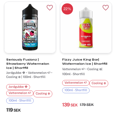
22
%
Lägg till i favoriter
Lägg t
Seriously Fusionz |
Fizzy Juice King Bar|
Strawberry Watermelon
Watermelon Ice | Shortfill
Ice | Shortfill
Vattenmelon 🍉 • Cooling ❄️|
Jordgubbe 🍓 • Vattenmelon 🍉 •
100ml - Shortfill
Cooling ❄️ | 100ml - Shortfill
Vattenmelon 🍉
Cooling ❄️
Jordgubbe 🍓
100ml - Shortfill
Vattenmelon 🍉
Cooling ❄️
100ml - Shortfill
139
179
SEK
SEK
119
SEK