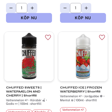
Lägg till i favoriter
Lägg t
CHUFFED SWEETS |
CHUFFED ICE | FROZEN
WATERMELON AND
WATERBERRY | Shortfill
CHERRY | Shortfill
Vattenmelon 🍉 • Jordgubbe 🍓 •
Vattenmelon 🍉 • Körsbär 🍒 •
Mentol ❄️ | 100ml - shortfill
Godis 🍬 | 100ml - shortfill
Vattenmelon 🍉