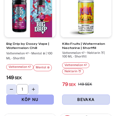
Big Drip by Doozy Vape |
Killa Fruits | Watermelon
Watermelon Chill
Nectarine | Shortfill
Vattenmelon 🍉 • Nektarin 🍑|
Vattenmelon 🍉 • Mentol ❄️ | 100
100 ML - Shortfill
ML - Shortfill
Vattenmelon 🍉
Vattenmelon 🍉
Mentol ❄️
Nektarin 🍑
149
SEK
79
149
SEK
SEK