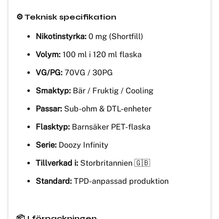
⚙️ Teknisk specifikation
Nikotinstyrka:
0 mg (Shortfill)
Volym:
100 ml i 120 ml flaska
VG/PG:
70VG / 30PG
Smaktyp:
Bär / Fruktig / Cooling
Passar:
Sub-ohm & DTL-enheter
Flasktyp:
Barnsäker PET-flaska
Serie:
Doozy Infinity
Tillverkad i:
Storbritannien 🇬🇧
Standard:
TPD-anpassad produktion
📦 I förpackningen