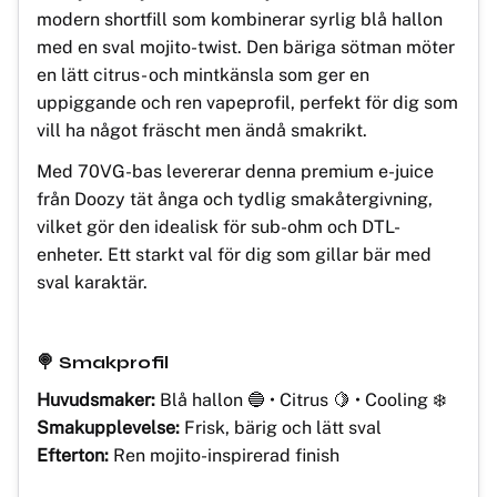
modern shortfill som kombinerar syrlig blå hallon
med en sval mojito-twist. Den bäriga sötman möter
en lätt citrus- och mintkänsla som ger en
uppiggande och ren vapeprofil, perfekt för dig som
vill ha något fräscht men ändå smakrikt.
Med 70VG-bas levererar denna premium e-juice
från Doozy tät ånga och tydlig smakåtergivning,
vilket gör den idealisk för sub-ohm och DTL-
enheter. Ett starkt val för dig som gillar bär med
sval karaktär.
🍭 Smakprofil
Huvudsmaker:
Blå hallon 🔵 • Citrus 🍋 • Cooling ❄️
Smakupplevelse:
Frisk, bärig och lätt sval
Efterton:
Ren mojito-inspirerad finish