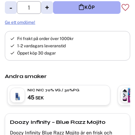
-
+
KÖP
Lägg 
Ge ett omdöme!
Fri frakt på order över 1000kr
1-2 vardagars leveranstid
Öppet köp 30 dagar
Andra smaker
NIC NIC 70% VG / 30%PG
45
SEK
Doozy Infinity – Blue Razz Mojito
Doozy Infinity Blue Razz Mojito är en frisk och