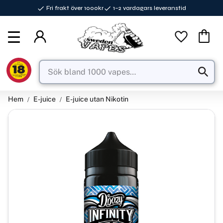
Fri frakt över 1000kr
1–2 vardagars leveranstid
Meny
Favorite
Kundva
Hem
E-juice
E-juice utan Nikotin