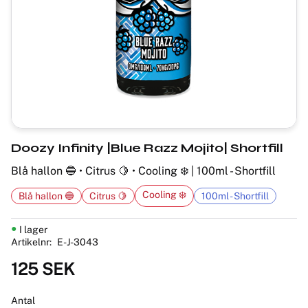
Doozy Infinity |Blue Razz Mojito| Shortfill
Blå hallon 🔵 • Citrus 🍋 • Cooling ❄️ | 100ml - Shortfill
Cooling ❄️
Blå hallon 🔵
Citrus 🍋
100ml - Shortfill
I lager
Artikelnr
E-J-3043
125
SEK
Antal