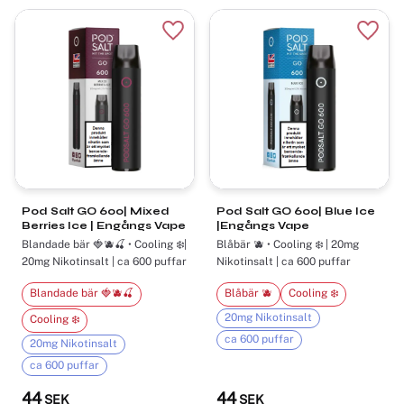
Lägg till i favoriter
Lägg t
Pod Salt GO 600| Mixed
Pod Salt GO 600| Blue Ice
Berries Ice | Engångs Vape
|Engångs Vape
Blandade bär 🍓🫐🍒 • Cooling ❄️|
Blåbär 🫐 • Cooling ❄️ | 20mg
20mg Nikotinsalt | ca 600 puffar
Nikotinsalt | ca 600 puffar
Blandade bär 🍓🫐🍒
Blåbär 🫐
Cooling ❄️
20mg Nikotinsalt
Cooling ❄️
ca 600 puffar
20mg Nikotinsalt
ca 600 puffar
44
44
SEK
SEK