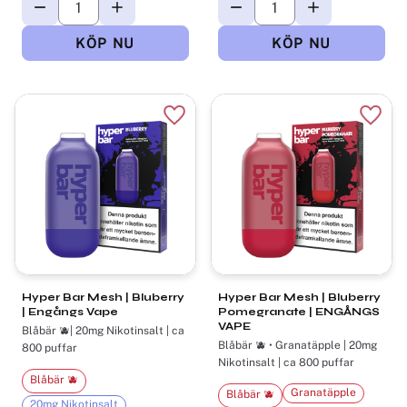
Lägg till i favoriter
Lägg t
Hyper Bar Mesh | Bluberry
Hyper Bar Mesh | Bluberry
| Engångs Vape
Pomegranate | ENGÅNGS
VAPE
Blåbär 🫐| 20mg Nikotinsalt | ca
Blåbär 🫐 • Granatäpple | 20mg
800 puffar
Nikotinsalt | ca 800 puffar
Blåbär 🫐
Granatäpple
Blåbär 🫐
20mg Nikotinsalt