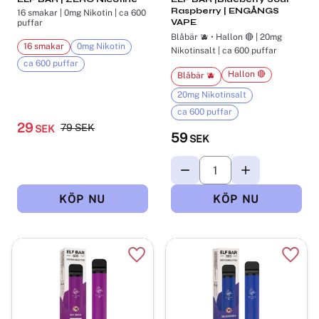
Raspberry | ENGÅNGS
16 smakar | 0mg Nikotin | ca 600
VAPE
puffar
Blåbär 🫐 • Hallon 🔴 | 20mg
16 smakar
0mg Nikotin
Nikotinsalt | ca 600 puffar
ca 600 puffar
Hallon 🔴
Blåbär 🫐
20mg Nikotinsalt
ca 600 puffar
29
79
SEK
SEK
59
SEK
Lägg till i favoriter
Lägg t