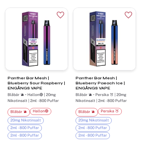
Lägg till i favoriter
Lägg t
Panther Bar Mesh ​|
Panther Bar Mesh​ |
Blueberry Sour Raspberry |
Blueberry Paeach Ice |
ENGÅNGS VAPE
ENGÅNGS VAPE
Blåbär 🫐 • Hallon🔴 | 20mg
Blåbär 🫐 • Persika 🍑 | 20mg
Nikotinsalt | 2ml - 800 Puffar
Nikotinsalt | 2ml - 800 Puffar
Hallon🔴
Persika 🍑
Blåbär 🫐
Blåbär 🫐
20mg Nikotinsalt
20mg Nikotinsalt
2ml - 800 Puffar
2ml - 800 Puffar
2ml - 800 Puffar
2ml - 800 Puffar