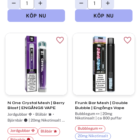
Lägg till i favoriter
Lägg t
N One Crystal Mesh | Berry
Frunk Bar Mesh | Double
Blast | ENGÅNGS VAPE
Bubble | Engångs Vape
Bubblegum 🍬 | 20mg
Jordgubbar 🍓 • Blåbär 🫐 •
Nikotinsalt | ca 800 puffar
Björnbär 🌑 | 20mg Nikotinsalt |
ca 800 puffar
Bubblegum 🍬
Jordgubbar 🍓
Blåbär 🫐
20mg Nikotinsalt
Björnbär 🌑