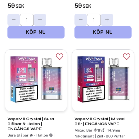
59
59
SEK
SEK
Lägg till i favoriter
Lägg t
VapeM8 Crystal | Sura
VapeM8 Crystal | Mixad
Blåbär & Hallon |
Bär | ENGÅNGS VAPE
ENGÅNGS VAPE
Mixad Bär 🍓🫐🍒 | 14,9mg
Sura Blåbär 🫐 • Hallon 🔴 |
Nikotinsalt | 2ml - 800 Puffar