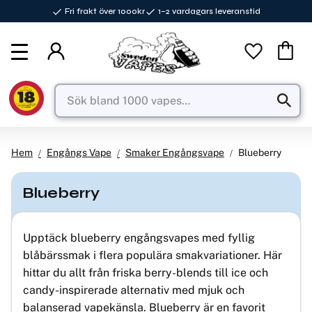
Fri frakt över 1000kr
1–2 vardagars leveranstid
Meny
Favorite
Kundva
Hem
Engångs Vape
Smaker Engångsvape
Blueberry
Blueberry
Upptäck blueberry engångsvapes med fyllig
blåbärssmak i flera populära smakvariationer. Här
hittar du allt från friska berry-blends till ice och
candy-inspirerade alternativ med mjuk och
balanserad vapekänsla. Blueberry är en favorit