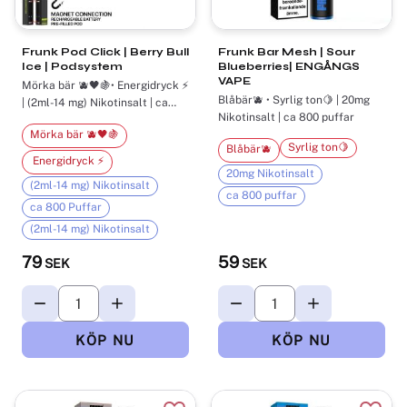
Frunk Pod Click | Berry Bull
Frunk Bar Mesh | Sour
Ice | Podsystem
Blueberries| ENGÅNGS
VAPE
Mörka bär 🫐🖤🍇​•​ Energidryck ⚡
Blåbär🫐 • Syrlig ton🍋 | 20mg
| (2ml-14 mg) Nikotinsalt | ca
800 Puffar
Nikotinsalt | ca 800 puffar
Mörka bär 🫐🖤🍇​
Syrlig ton🍋
Blåbär🫐
​ Energidryck ⚡
20mg Nikotinsalt
(2ml-14 mg) Nikotinsalt
ca 800 puffar
ca 800 Puffar
(2ml-14 mg) Nikotinsalt
79
59
SEK
SEK