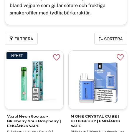
bland vejpare som gillar sötare och fruktiga
smakprofiler med tydlig bärkaraktär.
FILTRERA
SORTERA
NYHET
Lägg till i favoriter
Lägg t
Vozol Neon 800 2.0 –
N ONE CRYSTAL CUBE |
Blueberry Sour Raspberry |
BLUEBERRY | ENGÅNGS
ENGÅNGS VAPE
VAPE
Blåbär🫐 • Hallon • Sour 🍋 |
Blåbär 🫐 | 20mg Nikotinsalt | ca