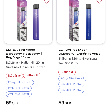
Lägg till i favoriter
Lägg t
ELF BAR V2 Mesh |
ELF BAR V2 Mesh |
Blueberry Raspberry |
Blueberry| Engångs Vape
Engångs Vape
Blåbär 🫐 | 20mg Nikotinsalt |
Blåbär 🫐 • Hallon 🔴 | 20mg
2ml- 600 Puffar
Nikotinsalt | 2ml- 600 Puffar
Blåbär 🫐
Hallon 🔴
Blåbär 🫐
20mg Nikotinsalt
20mg Nikotinsalt
2ml- 600 Puffar
2ml- 600 Puffar
2ml- 600 Puffar
2ml- 600 Puffar
59
59
SEK
SEK