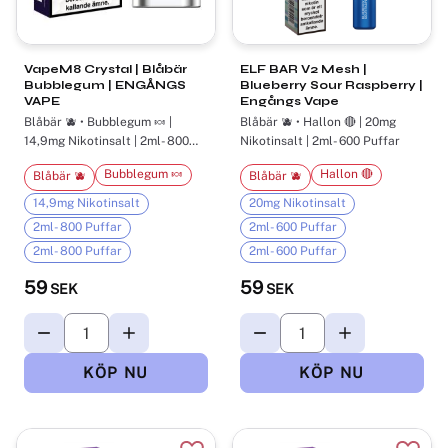
VapeM8 Crystal | Blåbär
ELF BAR V2 Mesh |
Bubblegum | ENGÅNGS
Blueberry Sour Raspberry |
VAPE
Engångs Vape
Blåbär 🫐 • Bubblegum 🍬 |
Blåbär 🫐 • Hallon 🔴 | 20mg
14,9mg Nikotinsalt | 2ml- 800
Nikotinsalt | 2ml- 600 Puffar
Puffar
Bubblegum 🍬
Hallon 🔴
Blåbär 🫐
Blåbär 🫐
14,9mg Nikotinsalt
20mg Nikotinsalt
2ml- 800 Puffar
2ml- 600 Puffar
2ml- 800 Puffar
2ml- 600 Puffar
59
59
SEK
SEK