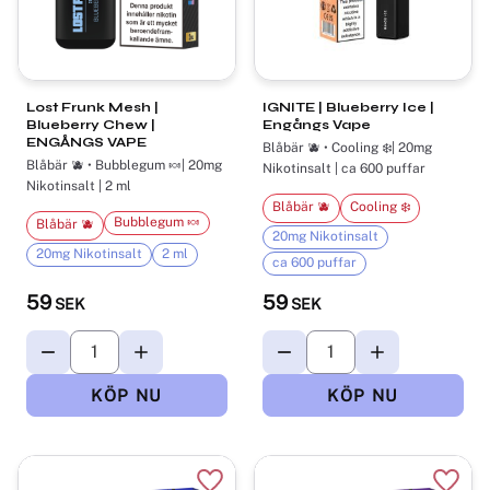
Lost Frunk Mesh |
IGNITE | Blueberry Ice |
Blueberry Chew |
Engångs Vape
ENGÅNGS VAPE
Blåbär 🫐 • Cooling ❄️| 20mg
Blåbär 🫐 • Bubblegum 🍬| 20mg
Nikotinsalt | ca 600 puffar
Nikotinsalt | 2 ml
Blåbär 🫐
Cooling ❄️
Bubblegum 🍬
Blåbär 🫐
20mg Nikotinsalt
20mg Nikotinsalt
2 ml
ca 600 puffar
59
59
SEK
SEK