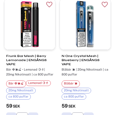
Lägg till i favoriter
Lägg t
Frunk Bar Mesh | Berry
N One Crystal Mesh |
Lemonade | ENGÅNGS
Blueberry | ENGÅNGS
VAPE
VAPE
Bär 🍓🫐🍒 • Lemonad 🍋🥤|
Blåbär 🫐 | 20mg Nikotinsalt | ca
20mg Nikotinsalt | ca 800 puffar
800 puffar
Lemonad 🍋🥤
Bär 🍓🫐🍒
Blåbär 🫐
20mg Nikotinsalt
20mg Nikotinsalt
ca 800 puffar
ca 800 puffar
59
59
SEK
SEK