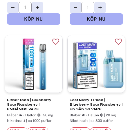
Lägg till i favoriter
Lägg t
Elfbar 1000 | Blueberry
Lost Mary TP800 |
Sour Raspberry |
Blueberry Sour Raspberry |
ENGÅNGS VAPE
ENGÅNGS VAPE
Blåbär 🫐 • Hallon 🔴 | 20 mg
Blåbär 🫐 • Hallon 🔴 | 20 mg
Nikotinsalt | ca 1000 puffar
Nikotinsalt | ca 800 puffar