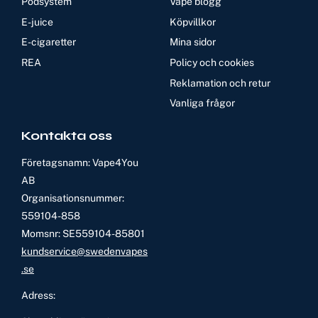
Podsystem
Vape blogg
E-juice
Köpvillkor
E-cigaretter
Mina sidor
REA
Policy och cookies
Reklamation och retur
Vanliga frågor
Kontakta oss
Företagsnamn: Vape4You
AB
Organisationsnummer:
559104-858
Momsnr: SE559104-85801
kundservice@swedenvapes
.se
Adress: