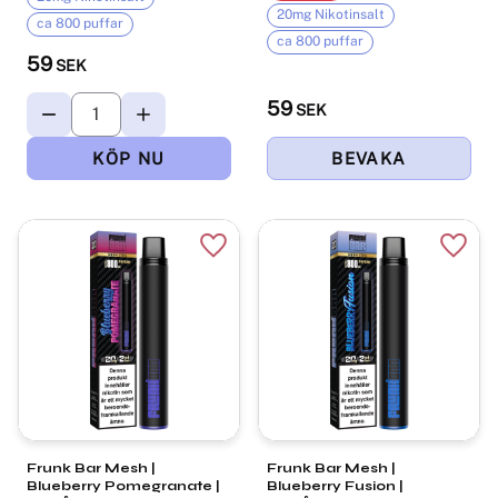
20mg Nikotinsalt
ca 800 puffar
ca 800 puffar
59
SEK
59
SEK
Lägg till i favoriter
Lägg t
Frunk Bar Mesh |
Frunk Bar Mesh |
Blueberry Pomegranate |
Blueberry Fusion |