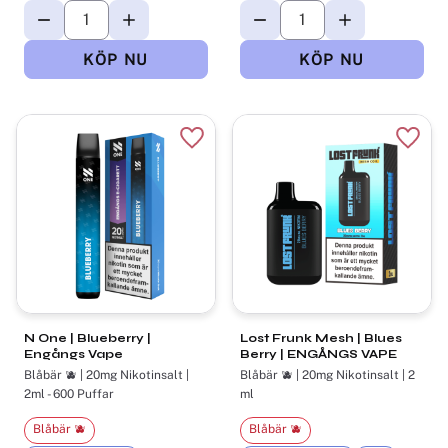
Lägg till i favoriter
Lägg t
N One | Blueberry |
Lost Frunk Mesh | Blues
Engångs Vape
Berry | ENGÅNGS VAPE
Blåbär 🫐 | 20mg Nikotinsalt |
Blåbär 🫐 | 20mg Nikotinsalt | 2
2ml - 600 Puffar
ml
Blåbär 🫐
Blåbär 🫐