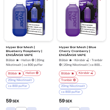
Lägg till i favoriter
Lägg t
Hyper Bar Mesh |
Hyper Bar Mesh | Blue
Blueberry Raspberry |
Cherry Cranberry |
ENGÅNGS VAPE
ENGÅNGS VAPE
Blåbär 🫐 • Hallon 🔴 | 20mg
Blåbär 🫐 • Körsbär 🍒 • Tranbär
Nikotinsalt | ca 800 puffar
🔴 | 20mg Nikotinsalt | ca 800
puffar
Hallon 🔴
Körsbär 🍒
Blåbär 🫐
Blåbär 🫐
20mg Nikotinsalt
Tranbär 🔴
ca 800 puffar
20mg Nikotinsalt
ca 800 puffar
59
59
SEK
SEK