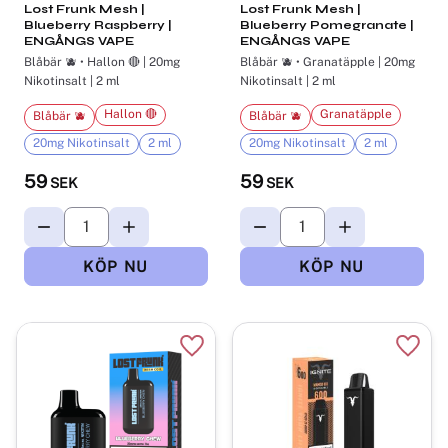
Lost Frunk Mesh |
Lost Frunk Mesh |
Blueberry Raspberry |
Blueberry Pomegranate |
ENGÅNGS VAPE
ENGÅNGS VAPE
Blåbär 🫐 • Hallon 🔴 | 20mg
Blåbär 🫐 • Granatäpple | 20mg
Nikotinsalt | 2 ml
Nikotinsalt | 2 ml
Hallon 🔴
Granatäpple
Blåbär 🫐
Blåbär 🫐
20mg Nikotinsalt
2 ml
20mg Nikotinsalt
2 ml
59
59
SEK
SEK
Lägg till i favoriter
Lägg t