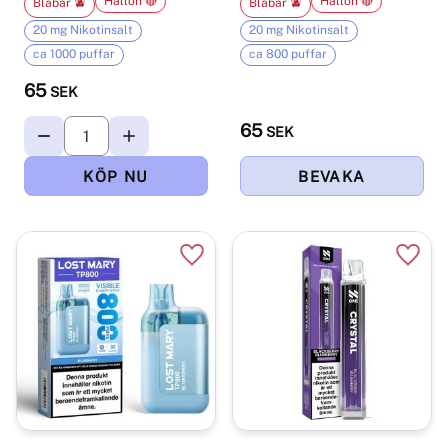
Hallon 🔴
Hallon 🔴
Blåbär 🫐
Blåbär 🫐
20 mg Nikotinsalt
20 mg Nikotinsalt
ca 1000 puffar
ca 800 puffar
65
SEK
65
SEK
Lägg till i favoriter
Lägg t