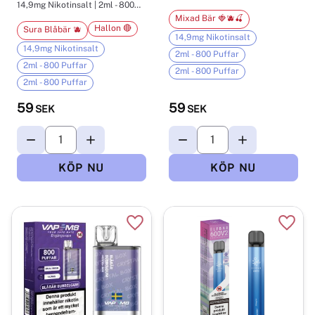
14,9mg Nikotinsalt | 2ml - 800
Puffar
Mixad Bär 🍓🫐🍒
Hallon 🔴
Sura Blåbär 🫐
14,9mg Nikotinsalt
14,9mg Nikotinsalt
2ml - 800 Puffar
2ml - 800 Puffar
2ml - 800 Puffar
2ml - 800 Puffar
59
59
SEK
SEK
Lägg till i favoriter
Lägg t