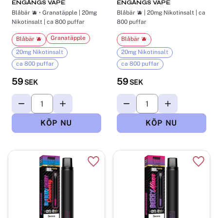
ENGÅNGS VAPE
ENGÅNGS VAPE
Blåbär 🫐 • Granatäpple | 20mg
Blåbär 🫐 | 20mg Nikotinsalt | ca
Nikotinsalt | ca 800 puffar
800 puffar
Granatäpple
Blåbär 🫐
Blåbär 🫐
20mg Nikotinsalt
20mg Nikotinsalt
ca 800 puffar
ca 800 puffar
59
59
SEK
SEK
Lägg till i favoriter
Lägg t