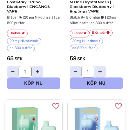
Lost Mary TP800 |
N One Crystal Mesh |
Blueberry | ENGÅNGS
Blackberry Blueberry |
VAPE
Engångs VAPE
Blåbär 🫐 |20 mg Nikotinsalt | ca
Blåbär🫐• Björnbär🌑 | 20mg
800 puffar
Nikotinsalt | ca 800 puffar
Björnbär🌑
Blåbär 🫐
Blåbär🫐
20 mg Nikotinsalt
20mg Nikotinsalt
ca 800 puffar
ca 800 puffar
65
59
SEK
SEK
Lägg till i favoriter
Lägg t