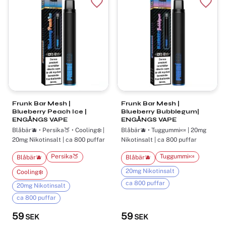
Lägg till i favoriter
Lägg t
Frunk Bar Mesh |
Frunk Bar Mesh |
Blueberry Peach Ice |
Blueberry Bubblegum|
ENGÅNGS VAPE
ENGÅNGS VAPE
Blåbär🫐 • Persika🍑 • Cooling❄️ |
Blåbär🫐 • Tuggummi🍬 | 20mg
20mg Nikotinsalt | ca 800 puffar
Nikotinsalt | ca 800 puffar
Persika🍑
Tuggummi🍬
Blåbär🫐
Blåbär🫐
20mg Nikotinsalt
Cooling❄️
ca 800 puffar
20mg Nikotinsalt
ca 800 puffar
59
59
SEK
SEK