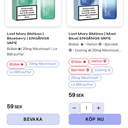
Lost Mary BM600 ​|
Lost Mary BM600 ​| Mad
Blueberry | ENGÅNGS
Blue| ENGÅNGS VAPE
VAPE
Blåbär 🫐 • Hallon 🔵 • Björnbär
Blåbär🫐| 20mg Nikotinsalt | ca
🟣 • Cooling ❄️| 20mg Nikotinsalt
600 puffar
| ca 600 puffar
Hallon 🔵
Blåbär 🫐
20mg Nikotinsalt
Blåbär🫐
Björnbär 🟣
Cooling ❄️
ca 600 puffar
20mg Nikotinsalt
ca 600 puffar
59
SEK
59
SEK