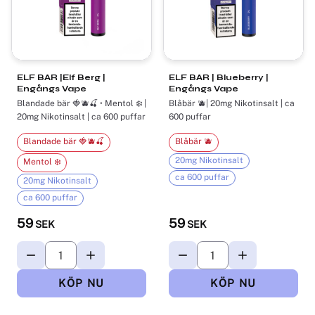
ELF BAR |Elf Berg |
ELF BAR | Blueberry |
Engångs Vape
Engångs Vape
Blandade bär 🍓🫐🍒 • Mentol ❄️ |
Blåbär 🫐| 20mg Nikotinsalt | ca
20mg Nikotinsalt | ca 600 puffar
600 puffar
Blandade bär 🍓🫐🍒
Blåbär 🫐
20mg Nikotinsalt
Mentol ❄️
ca 600 puffar
20mg Nikotinsalt
ca 600 puffar
59
59
SEK
SEK