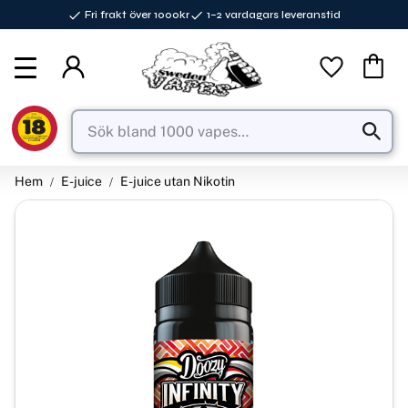
Fri frakt över 1000kr
1–2 vardagars leveranstid
Meny
Favorite
Kundva
Hem
E-juice
E-juice utan Nikotin