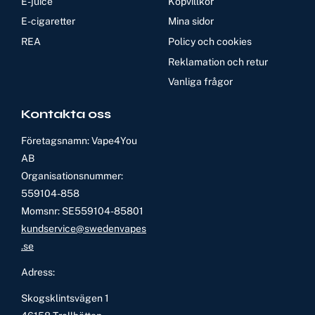
E-juice
Köpvillkor
E-cigaretter
Mina sidor
REA
Policy och cookies
Reklamation och retur
Vanliga frågor
Kontakta oss
Företagsnamn: Vape4You
AB
Organisationsnummer:
559104-858
Momsnr: SE559104-85801
kundservice@swedenvapes
.se
Adress:
Skogsklintsvägen 1