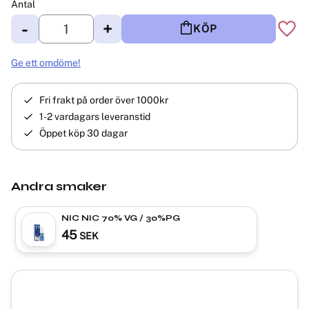
Antal
-
+
KÖP
Lägg 
Ge ett omdöme!
Fri frakt på order över 1000kr
1-2 vardagars leveranstid
Öppet köp 30 dagar
Andra smaker
NIC NIC 70% VG / 30%PG
45
SEK