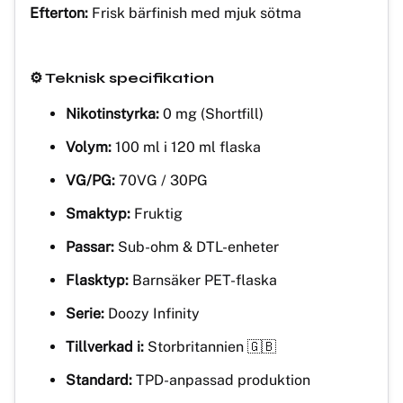
Efterton:
Frisk bärfinish med mjuk sötma
⚙️ Teknisk specifikation
Nikotinstyrka:
0 mg (Shortfill)
Volym:
100 ml i 120 ml flaska
VG/PG:
70VG / 30PG
Smaktyp:
Fruktig
Passar:
Sub-ohm & DTL-enheter
Flasktyp:
Barnsäker PET-flaska
Serie:
Doozy Infinity
Tillverkad i:
Storbritannien 🇬🇧
Standard:
TPD-anpassad produktion