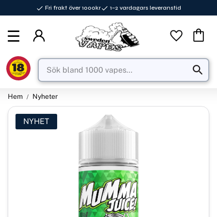
Fri frakt över 1000kr
1–2 vardagars leveranstid
Meny
Favorite
Kundva
Hem
Nyheter
NYHET