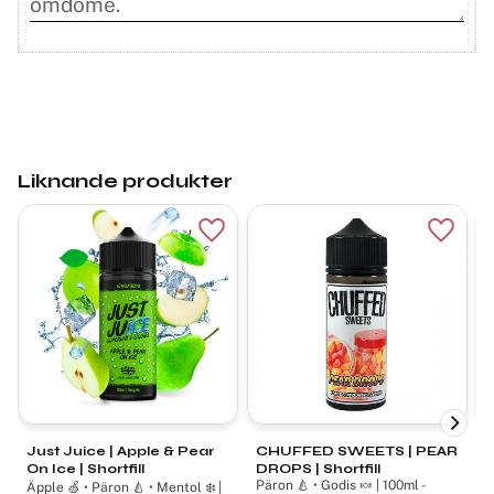
Liknande produkter
Lägg till i favoriter
Lägg ti
Just Juice | Apple & Pear
CHUFFED SWEETS | PEAR
F
On Ice | Shortfill
DROPS | Shortfill
S
Päron 🍐 • Godis 🍬 | 100ml -
Äpple 🍏 • Päron 🍐 • Mentol ❄️ |
P