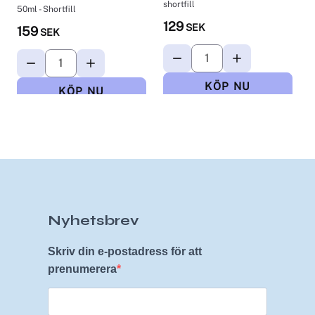
shortfill
50ml - Shortfill
S
129
SEK
159
SEK
Nyhetsbrev
Skriv din e-postadress för att
prenumerera