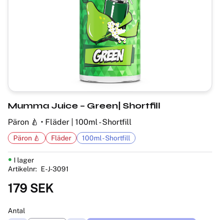
Mumma Juice – Green| Shortfill
Päron 🍐 • Fläder | 100ml - Shortfill
Päron 🍐
Fläder
100ml - Shortfill
I lager
Artikelnr
E-J-3091
179
SEK
Antal