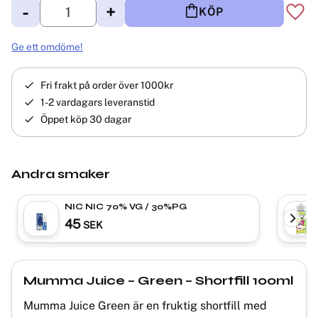
-
+
KÖP
Lägg 
Ge ett omdöme!
Fri frakt på order över 1000kr
1-2 vardagars leveranstid
Öppet köp 30 dagar
Andra smaker
NIC NIC 70% VG / 30%PG
45
SEK
Mumma Juice – Green – Shortfill 100ml
Mumma Juice Green är en fruktig shortfill med