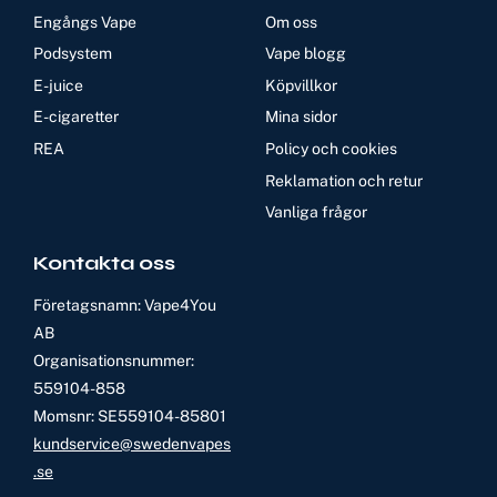
Engångs Vape
Om oss
Podsystem
Vape blogg
E-juice
Köpvillkor
E-cigaretter
Mina sidor
REA
Policy och cookies
Reklamation och retur
Vanliga frågor
Kontakta oss
Företagsnamn: Vape4You
AB
Organisationsnummer:
559104-858
Momsnr: SE559104-85801
kundservice@swedenvapes
.se