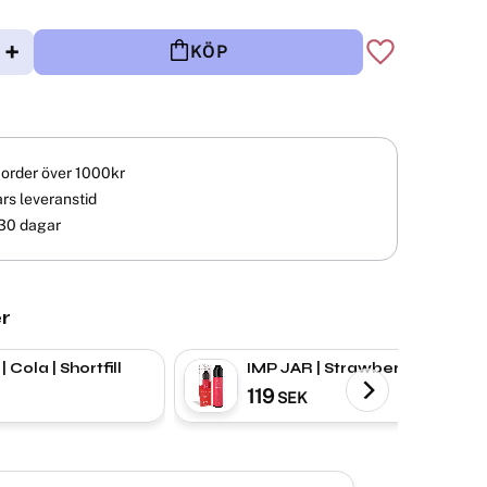
+
KÖP
Lägg till i fav
å order över 1000kr
rs leveranstid
30 dagar
r
 Cola | Shortfill
IMP JAR | Strawberry,
Raspberry & Cherry Ice |
119
SEK
Shortfill