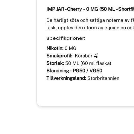
IMP JAR - Cherry
-
0 MG (50 ML - Shortfil
De härligt söta och saftiga noterna av 
läsk, upplev den i form av e-juice nu oc
Specifikationer:
Nikotin:
0 MG
Smakprofil:
Körsbär 🍒
Storlek:
50 ML (60 ml flaska)
Blandning : PG50 / VG50
Tillverkningsland:
Storbritannien