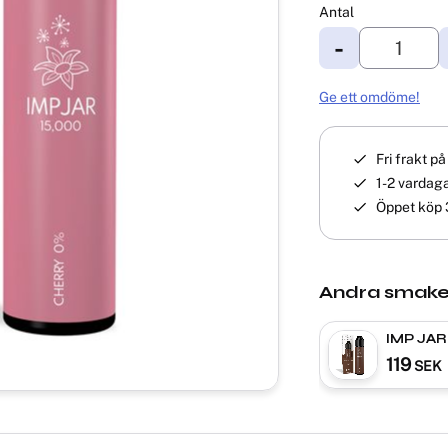
Antal
-
Ge ett omdöme!
Fri frakt p
1-2 vardaga
Öppet köp 
Andra smake
IMP JAR |
119
SEK