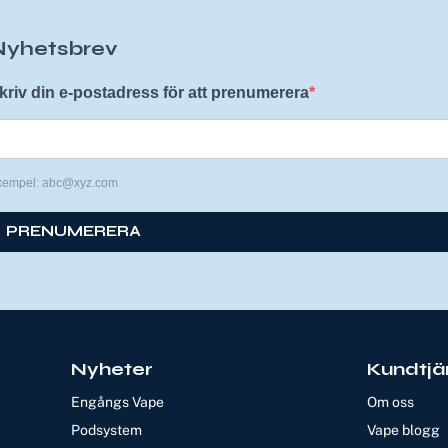
Nyhetsbrev
kriv din e-postadress för att prenumerera
xempel: abc@xyz.com
PRENUMERERA
Nyheter
Kundtjä
Engångs Vape
Om oss
Podsystem
Vape blogg