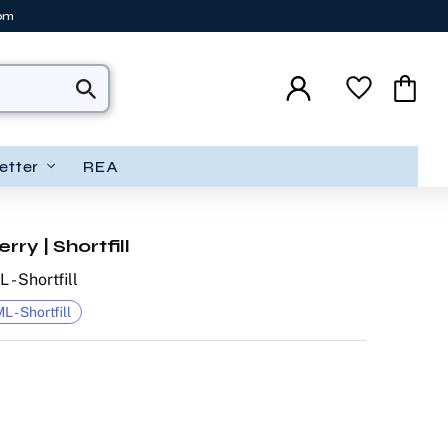
tom
Favoriter
Kundva
etter
REA
rry | Shortfill
 - Shortfill
L - Shortfill