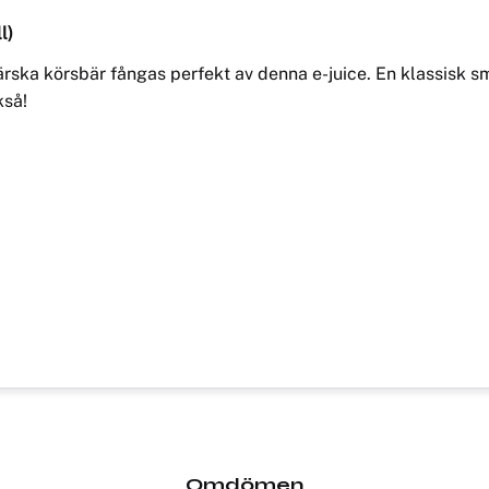
l)
färska körsbär fångas perfekt av denna e-juice. En klassisk 
kså!
Omdömen