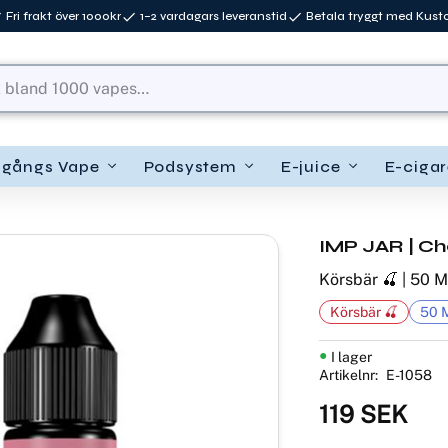
Fri frakt över 1000kr
1–2 vardagars leveranstid
Betala tryggt med Kus
ngångs Vape
Podsystem
E-juice
E-cigar
IMP JAR | Che
Körsbär 🍒 | 50 ML
Körsbär 🍒
50 M
I lager
Artikelnr
E-1058
119
SEK