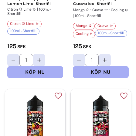
Lemon Lime| Shortfill
Guava Ice| Shortfill
Citron 🍋 Lime 🍈 | 100ml -
Mango 🥭 • Guava 🍈 • Cooling ❄️
Shortfill
| 100ml - Shortfill
Citron 🍋 Lime 🍈
Mango 🥭
Guava 🍈
100ml - Shortfill
100ml - Shortfill
Cooling ❄️
125
125
SEK
SEK
Lägg till i favoriter
Lägg t