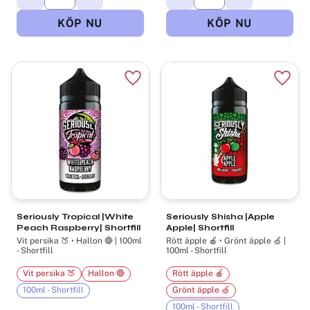
Lägg till i favoriter
Lägg t
Seriously Tropical |White
Seriously Shisha |Apple
Peach Raspberry| Shortfill
Apple| Shortfill
Vit persika 🍑 • Hallon 🔴 | 100ml
Rött äpple 🍎 • Grönt äpple 🍏 |
- Shortfill
100ml - Shortfill
Vit persika 🍑
Hallon 🔴
Rött äpple 🍎
100ml - Shortfill
Grönt äpple 🍏
100ml - Shortfill