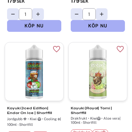
179
179
SEK
SEK
Lägg till i favoriter
Lägg t
Koyuki |Iced Edition|
Koyuki |Royal| Tomi |
Endor On Ice | Shortfill
Shortfill
Drakfrukt • Kiwi🥝 • Aloe vera|
Jordgubb 🍓 • Kiwi 🥝 • Cooling ❄️|
100ml - Shortfill
100ml - Shortfill