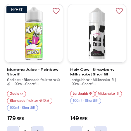
NYHET
Lägg till i favoriter
Lägg t
Mumma Juice – Rainbow |
Holy Cow | Strawberry
Shortfill
Milkshake| Shortfill
Godis 🍬 • Blandade frukter 🍓🍋
Jordgubb 🍓 • Milkshake 🥛 |
🍏 | 100ml - Shortfill
100ml - Shortfill
Godis 🍬
Jordgubb 🍓
Milkshake 🥛
Blandade frukter 🍓🍋🍏
100ml - Shortfill
100ml - Shortfill
179
149
SEK
SEK