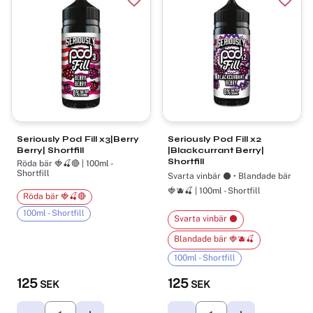
Lägg till i favoriter
Lägg t
Seriously Pod Fill x3|Berry
Seriously Pod Fill x2
Berry| Shortfill
|Blackcurrant Berry|
Shortfill
Röda bär 🍓🍒🔴 | 100ml -
Shortfill
Svarta vinbär ⚫ • Blandade bär
🍓🫐🍒 | 100ml - Shortfill
Röda bär 🍓🍒🔴
100ml - Shortfill
Svarta vinbär ⚫
Blandade bär 🍓🫐🍒
100ml - Shortfill
125
125
SEK
SEK