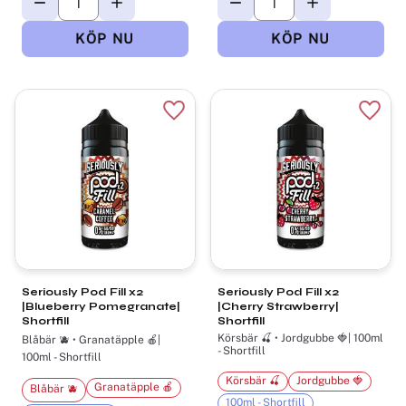
Lägg till i favoriter
Lägg t
Seriously Pod Fill x2
Seriously Pod Fill x2
|Blueberry Pomegranate|
|Cherry Strawberry|
Shortfill
Shortfill
Körsbär 🍒 • Jordgubbe 🍓| 100ml
Blåbär 🫐 • Granatäpple 🍎|
- Shortfill
100ml - Shortfill
Körsbär 🍒
Jordgubbe 🍓
Granatäpple 🍎
Blåbär 🫐
100ml - Shortfill