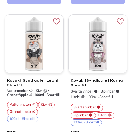
Lägg till i favoriter
Lägg t
Koyuki |Syndicate | Leon|
Koyuki |Syndicate | Kuma |
Shortfill
Shortfill
Vattenmelon 🍉 • Kiwi 🥝 •
Svarta vinbär ⚫ • Björnbär 🌑 •
Granatäpple 🍎| 100ml - Shortfill
Litchi 🔴 | 100ml - Shortfill
Vattenmelon 🍉
Kiwi 🥝
Svarta vinbär ⚫
Granatäpple 🍎
Björnbär 🌑
Litchi 🔴
100ml - Shortfill
100ml - Shortfill