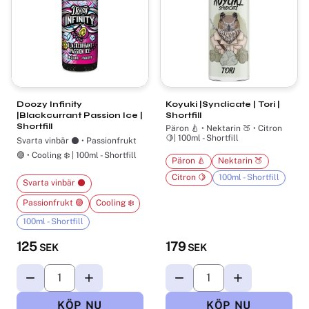
Doozy Infinity
Koyuki |Syndicate | Tori |
|Blackcurrant Passion Ice |
Shortfill
Shortfill
Päron 🍐 • Nektarin 🍑 • Citron
🍋| 100ml - Shortfill
Svarta vinbär ⚫ • Passionfrukt
🟣 • Cooling ❄️ | 100ml - Shortfill
Päron 🍐
Nektarin 🍑
Citron 🍋
100ml - Shortfill
Svarta vinbär ⚫
Passionfrukt 🟣
Cooling ❄️
100ml - Shortfill
125
179
SEK
SEK