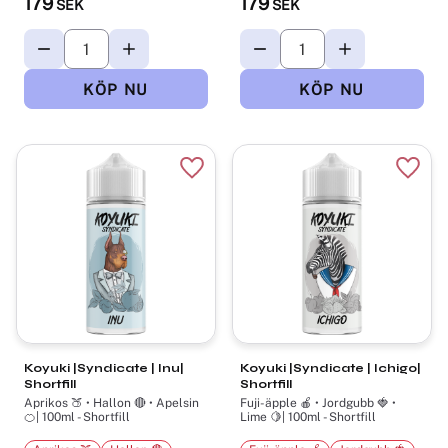
179
179
SEK
SEK
Lägg till i favoriter
Lägg t
Koyuki |Syndicate | Inu|
Koyuki |Syndicate | Ichigo|
Shortfill
Shortfill
Aprikos 🍑 • Hallon 🔴 • Apelsin
Fuji-äpple 🍎 • Jordgubb 🍓 •
🍊| 100ml - Shortfill
Lime 🍋| 100ml - Shortfill