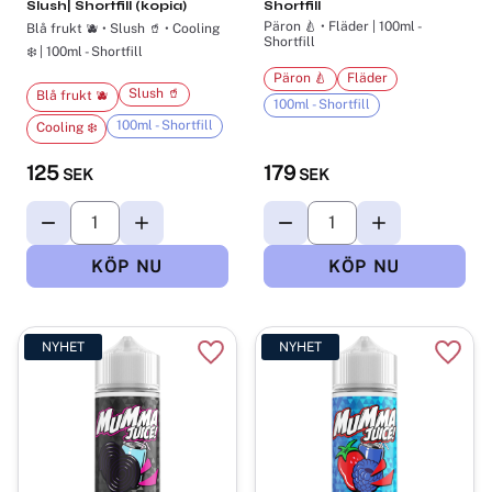
Slush| Shortfill (kopia)
Shortfill
Päron 🍐 • Fläder | 100ml -
Blå frukt 🫐 • Slush 🥤 • Cooling
Shortfill
❄️ | 100ml - Shortfill
Päron 🍐
Fläder
Slush 🥤
Blå frukt 🫐
100ml - Shortfill
100ml - Shortfill
Cooling ❄️
125
179
SEK
SEK
NYHET
NYHET
Lägg till i favoriter
Lägg t