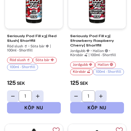
Seriously Pod Fill x3| Red
Seriously Pod Fill x3|
Slush| Shortfill
Strawberry Raspberry
Cherry| Shortfill
Röd slush 🥤 • Söta bär 🍓 |
100ml - Shortfill
Jordgubb 🍓 • Hallon 🔵 •
Körsbär 🍒 | 100ml - Shortfill
Röd slush 🥤
Söta bär 🍓
Jordgubb 🍓
Hallon 🔵
100ml - Shortfill
Körsbär 🍒
100ml - Shortfill
125
125
SEK
SEK