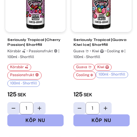
Seriously Tropical |Cherry
Seriously Tropical |Guava
Passion| Shortfill
Kiwi Ice| Shortfill
Körsbär 🍒 • Passionsfrukt 🟣 |
Guava 🍈 • Kiwi 🥝 • Cooling ❄️ |
100ml - Shortfill
100ml - Shortfill
Körsbär 🍒
Guava 🍈
Kiwi 🥝
100ml - Shortfill
Passionsfrukt 🟣
Cooling ❄️
100ml - Shortfill
125
125
SEK
SEK