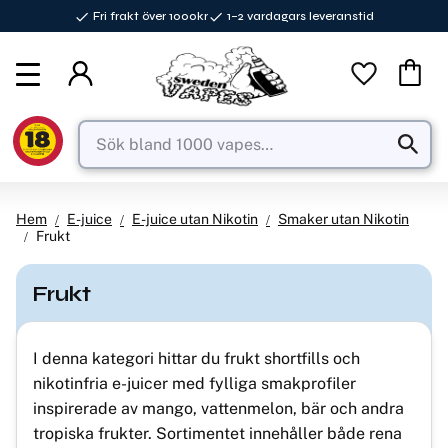
Fri frakt över 1000kr
1–2 vardagars leveranstid
Meny
Favorite
Kundva
Hem
E-juice
E-juice utan Nikotin
Smaker utan Nikotin
Frukt
Frukt
I denna kategori hittar du frukt shortfills och
nikotinfria e-juicer med fylliga smakprofiler
inspirerade av mango, vattenmelon, bär och andra
tropiska frukter. Sortimentet innehåller både rena