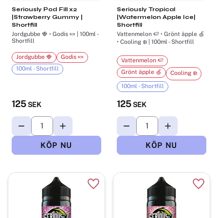
Seriously Pod Fill x2
Seriously Tropical
|Strawberry Gummy |
|Watermelon Apple Ice|
Shortfill
Shortfill
Jordgubbe 🍓 • Godis 🍬 | 100ml -
Vattenmelon 🍉 • Grönt äpple 🍏
Shortfill
• Cooling ❄️ | 100ml - Shortfill
Jordgubbe 🍓
Godis 🍬
Vattenmelon 🍉
100ml - Shortfill
Grönt äpple 🍏
Cooling ❄️
100ml - Shortfill
125
125
SEK
SEK
Lägg till i favoriter
Lägg t