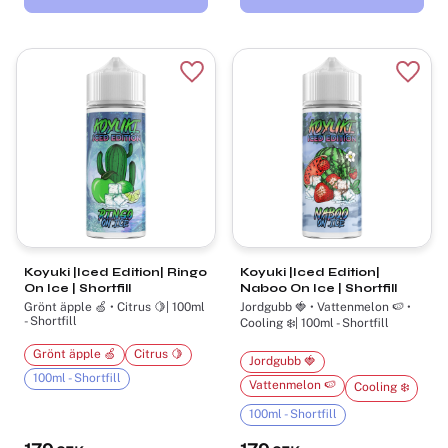
Lägg till i favoriter
Lägg t
Koyuki |Iced Edition| Ringo
Koyuki |Iced Edition|
On Ice | Shortfill
Naboo On Ice | Shortfill
Grönt äpple 🍏 • Citrus 🍋| 100ml
Jordgubb 🍓 • Vattenmelon 🍉 •
- Shortfill
Cooling ❄️| 100ml - Shortfill
Grönt äpple 🍏
Citrus 🍋
Jordgubb 🍓
100ml - Shortfill
Vattenmelon 🍉
Cooling ❄️
100ml - Shortfill