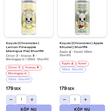
Koyuki |Chronicles |
Koyuki |Chronicles | Apple
Lemon Pineapple
Strudel | Shortfill
Meringue Pie| Shortfill
Äpple 🍎 • Kanel| 100ml -
Shortfill
Citron 🍋 • Ananas 🍍 •
Marängpaj 🥧 | 100ml - Shortfill
Äpple 🍎
Kanel
Citron 🍋
Ananas 🍍
100ml - Shortfill
Marängpaj 🥧
100ml - Shortfill
179
179
SEK
SEK