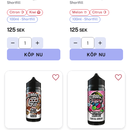
Shortfill
Shortfill
Citron 🍋
Kiwi 🥝
Melon 🍈
Citrus 🍋
100ml - Shortfill
100ml - Shortfill
125
125
SEK
SEK
Lägg till i favoriter
Lägg t