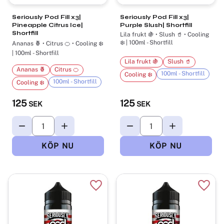
Seriously Pod Fill x3|
Seriously Pod Fill x3|
Pineapple Citrus Ice|
Purple Slush| Shortfill
Shortfill
Lila frukt 🍇 • Slush 🥤 • Cooling
❄️ | 100ml - Shortfill
Ananas 🍍 • Citrus 🍊 • Cooling ❄️
| 100ml - Shortfill
Lila frukt 🍇
Slush 🥤
Ananas 🍍
Citrus 🍊
100ml - Shortfill
Cooling ❄️
100ml - Shortfill
Cooling ❄️
125
125
SEK
SEK
Lägg till i favoriter
Lägg t