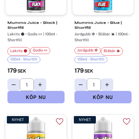
Mumma Juice – Black |
Mumma Juice – Blue |
Shortfill
Shortfill
Lakrits ⚫ • Godis 🍬 | 100ml -
Jordgubb 🍓 • Blåbär 🫐 | 100ml -
Shortfill
Shortfill
Godis 🍬
Jordgubb 🍓
Lakrits ⚫
Blåbär 🫐
100ml - Shortfill
100ml - Shortfill
179
179
SEK
SEK
NYHET
NYHET
Lägg till i favoriter
Lägg t