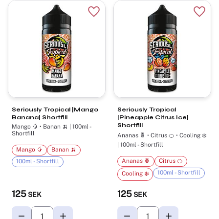
Lägg till i favoriter
Lägg t
Seriously Tropical |Mango
Seriously Tropical
Banana| Shortfill
|Pineapple Citrus Ice|
Shortfill
Mango 🥭 • Banan 🍌 | 100ml -
Shortfill
Ananas 🍍 • Citrus 🍊 • Cooling ❄️
| 100ml - Shortfill
Mango 🥭
Banan 🍌
Ananas 🍍
Citrus 🍊
100ml - Shortfill
100ml - Shortfill
Cooling ❄️
125
125
SEK
SEK