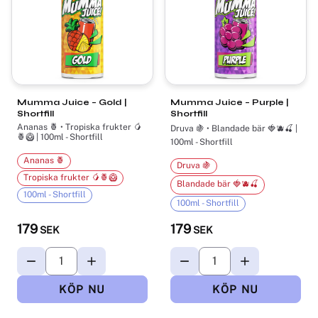
Mumma Juice – Gold |
Mumma Juice – Purple |
Shortfill
Shortfill
Ananas 🍍 • Tropiska frukter 🥭
Druva 🍇 • Blandade bär 🍓🫐🍒 |
🍍🥝 | 100ml - Shortfill
100ml - Shortfill
Ananas 🍍
Druva 🍇
Tropiska frukter 🥭🍍🥝
Blandade bär 🍓🫐🍒
100ml - Shortfill
100ml - Shortfill
179
179
SEK
SEK