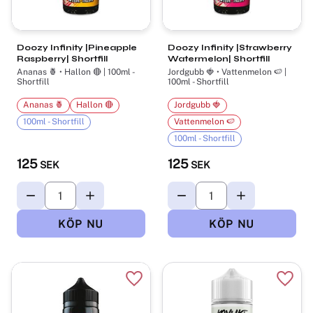
Doozy Infinity |Pineapple
Doozy Infinity |Strawberry
Raspberry| Shortfill
Watermelon| Shortfill
Ananas 🍍 • Hallon 🔴 | 100ml -
Jordgubb 🍓 • Vattenmelon 🍉 |
Shortfill
100ml - Shortfill
Ananas 🍍
Hallon 🔴
Jordgubb 🍓
100ml - Shortfill
Vattenmelon 🍉
100ml - Shortfill
125
125
SEK
SEK
Lägg till i favoriter
Lägg t