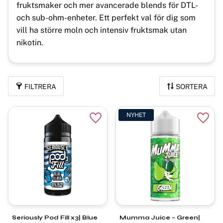
fruktsmaker och mer avancerade blends för DTL-
och sub-ohm-enheter. Ett perfekt val för dig som
vill ha större moln och intensiv fruktsmak utan
nikotin.
FILTRERA
SORTERA
NYHET
Lägg till i favoriter
Lägg t
Seriously Pod Fill x3| Blue
Mumma Juice – Green|