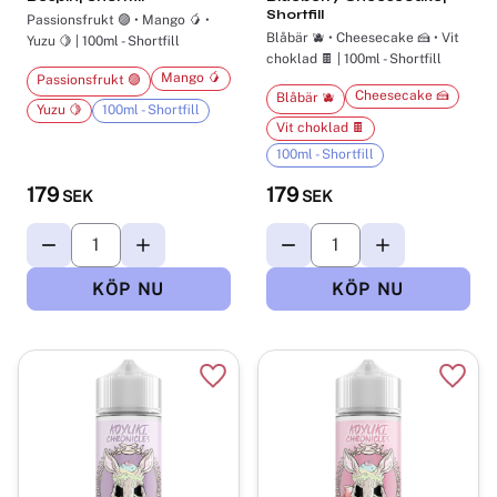
Shortfill
Passionsfrukt 🟣 • Mango 🥭 •
Blåbär 🫐 • Cheesecake 🍰 • Vit
Yuzu 🍋 | 100ml - Shortfill
choklad 🍫 | 100ml - Shortfill
Mango 🥭
Passionsfrukt 🟣
Cheesecake 🍰
Blåbär 🫐
Yuzu 🍋
100ml - Shortfill
Vit choklad 🍫
100ml - Shortfill
179
179
SEK
SEK
Lägg till i favoriter
Lägg t