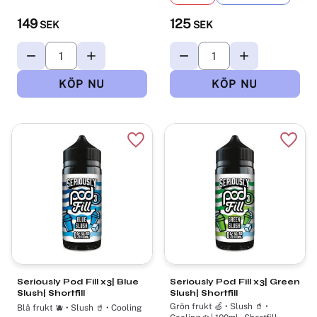
149
125
SEK
SEK
Lägg till i favoriter
Lägg t
Seriously Pod Fill x3| Blue
Seriously Pod Fill x3| Green
Slush| Shortfill
Slush| Shortfill
Grön frukt 🍏 • Slush 🥤 •
Blå frukt 🫐 • Slush 🥤 • Cooling