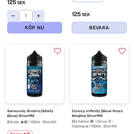
125
SEK
125
SEK
Lägg till i favoriter
Lägg t
Seriously Shisha |Misty
Doozy Infinity |Blue Razz
Blue| Shortfill
Mojito| Shortfill
Blå hallon 🔵 • Citrus 🍋 •
Blå bär 🫐🔵 | 100ml - Shortfill
Cooling ❄️ | 100ml - Shortfill