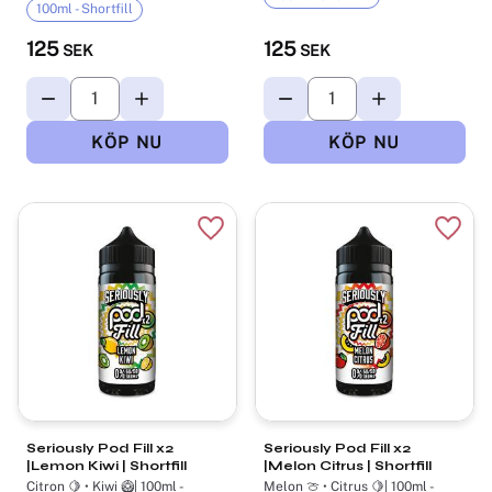
100ml - Shortfill
125
125
SEK
SEK
Lägg till i favoriter
Lägg t
Seriously Pod Fill x2
Seriously Pod Fill x2
|Lemon Kiwi | Shortfill
|Melon Citrus | Shortfill
Citron 🍋 • Kiwi 🥝| 100ml -
Melon 🍈 • Citrus 🍋| 100ml -