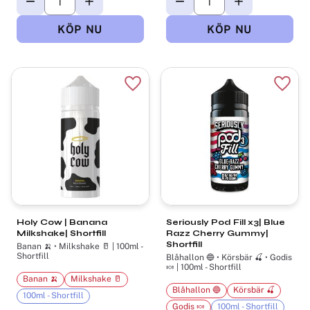
Lägg till i favoriter
Lägg t
Holy Cow | Banana
Seriously Pod Fill x3| Blue
Milkshake| Shortfill
Razz Cherry Gummy|
Shortfill
Banan 🍌 • Milkshake 🥛 | 100ml -
Shortfill
Blåhallon 🔵 • Körsbär 🍒 • Godis
🍬 | 100ml - Shortfill
Banan 🍌
Milkshake 🥛
Blåhallon 🔵
Körsbär 🍒
100ml - Shortfill
Godis 🍬
100ml - Shortfill