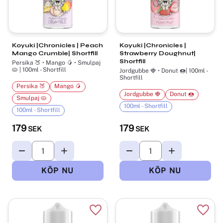
Koyuki |Chronicles | Peach
Koyuki |Chronicles |
Mango Crumble| Shortfill
Strawberry Doughnut|
Shortfill
Persika 🍑 • Mango 🥭 • Smulpaj
🥧 | 100ml - Shortfill
Jordgubbe 🍓 • Donut 🍩| 100ml -
Shortfill
Persika 🍑
Mango 🥭
Jordgubbe 🍓
Donut 🍩
Smulpaj 🥧
100ml - Shortfill
100ml - Shortfill
179
179
SEK
SEK
Lägg till i favoriter
Lägg t