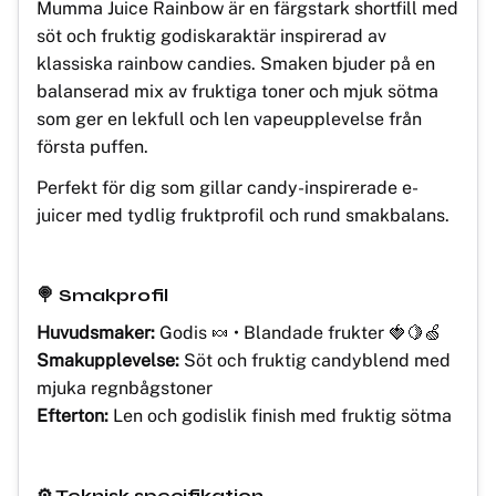
Mumma Juice Rainbow är en färgstark shortfill med
söt och fruktig godiskaraktär inspirerad av
klassiska rainbow candies. Smaken bjuder på en
balanserad mix av fruktiga toner och mjuk sötma
som ger en lekfull och len vapeupplevelse från
första puffen.
Perfekt för dig som gillar candy-inspirerade e-
juicer med tydlig fruktprofil och rund smakbalans.
🍭 Smakprofil
Huvudsmaker:
Godis 🍬 • Blandade frukter 🍓🍋🍏
Smakupplevelse:
Söt och fruktig candyblend med
mjuka regnbågstoner
Efterton:
Len och godislik finish med fruktig sötma
⚙️ Teknisk specifikation