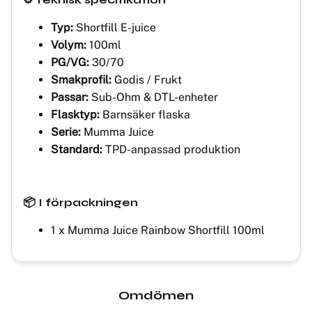
Typ:
Shortfill E-juice
Volym:
100ml
PG/VG:
30/70
Smakprofil:
Godis / Frukt
Passar:
Sub-Ohm & DTL-enheter
Flasktyp:
Barnsäker flaska
Serie:
Mumma Juice
Standard:
TPD-anpassad produktion
📦 I förpackningen
1 x Mumma Juice Rainbow Shortfill 100ml
Omdömen