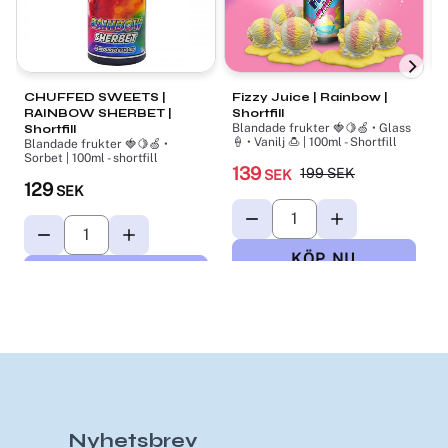
CHUFFED SWEETS |
Fizzy Juice | Rainbow |
P
RAINBOW SHERBET |
Shortfill
R
Blandade frukter 🍓🍋🍏 • Glass
Shortfill
S
🍦 • Vanilj 🍮 | 100ml - Shortfill
Blandade frukter 🍓🍋🍏 •
B
Sorbet | 100ml - shortfill

139
199
SEK
SEK
129
SEK
Nyhetsbrev