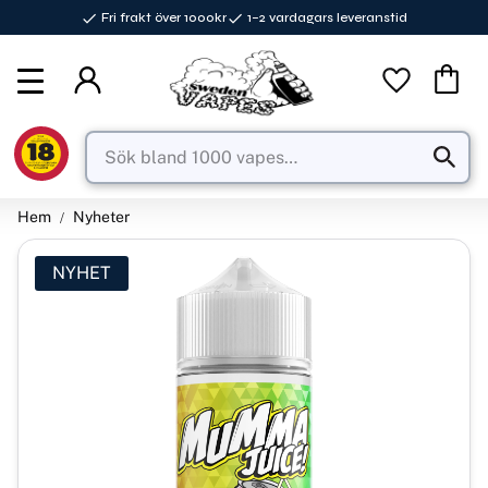
Fri frakt över 1000kr
1–2 vardagars leveranstid
Meny
Favorite
Kundva
Hem
Nyheter
NYHET