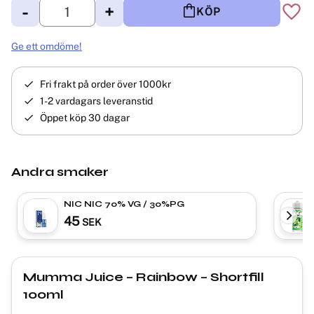
-
+
KÖP
Lägg 
Ge ett omdöme!
Fri frakt på order över 1000kr
1-2 vardagars leveranstid
Öppet köp 30 dagar
Andra smaker
NIC NIC 70% VG / 30%PG
45
SEK
Mumma Juice – Rainbow – Shortfill
100ml