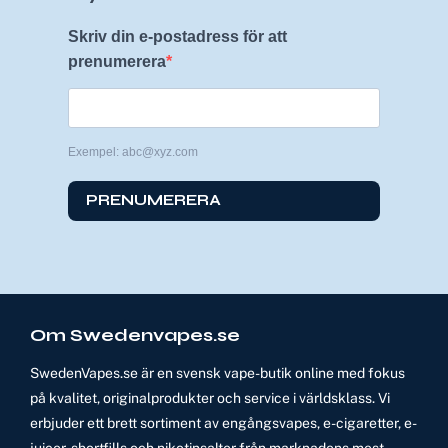
Skriv din e-postadress för att
prenumerera
Exempel: abc@xyz.com
PRENUMERERA
Om Swedenvapes.se
SwedenVapes.se är en svensk vape-butik online med fokus
på kvalitet, originalprodukter och service i världsklass. Vi
erbjuder ett brett sortiment av engångsvapes, e-cigaretter, e-
juicer, shortfills och nikotinsalter från marknadens mest