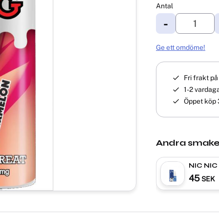
Antal
-
Ge ett omdöme!
Fri frakt p
1-2 vardaga
Öppet köp 
Andra smake
NIC NIC
45
SEK