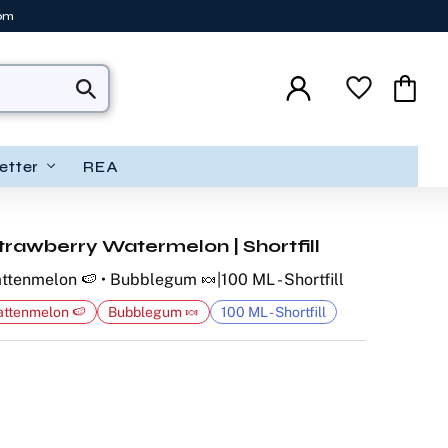
tom
Favoriter
Kundva
etter
REA
trawberry Watermelon | Shortfill
ttenmelon 🍉 • Bubblegum 🍬|100 ML - Shortfill
attenmelon 🍉
Bubblegum 🍬
100 ML - Shortfill