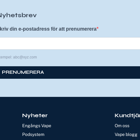
Nyhetsbrev
kriv din e-postadress för att prenumerera
xempel: abc@xyz.com
PRENUMERERA
Nyheter
Kundtjä
Engångs Vape
Om oss
Podsystem
Vape blogg