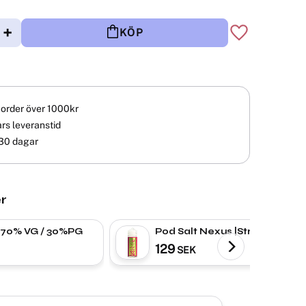
+
KÖP
Lägg till i fav
å order över 1000kr
rs leveranstid
30 dagar
r
 70% VG / 30%PG
Pod Salt Nexus |Strawberry
Watermelon Kiwi | Shortfill
129
SEK