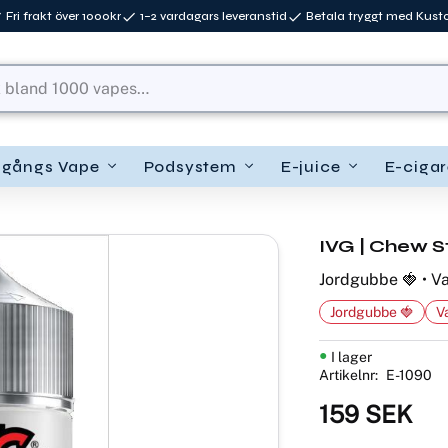
Fri frakt över 1000kr
1–2 vardagars leveranstid
Betala tryggt med Kus
ngångs Vape
Podsystem
E-juice
E-cigar
IVG | Chew S
Jordgubbe 🍓 • Va
Jordgubbe 🍓
V
I lager
Artikelnr
E-1090
159
SEK