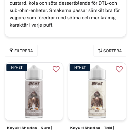
custard, kola och söta dessertblends för DTL- och
sub-ohm-enheter. Smakerna passar särskilt bra för
vejpare som föredrar rund sötma och mer krämig
karaktär i varje puff.
FILTRERA
SORTERA
NYHET
NYHET
Lägg till i favoriter
Lägg t
Koyuki Shades – Kuro |
Koyuki Shades – Taki |