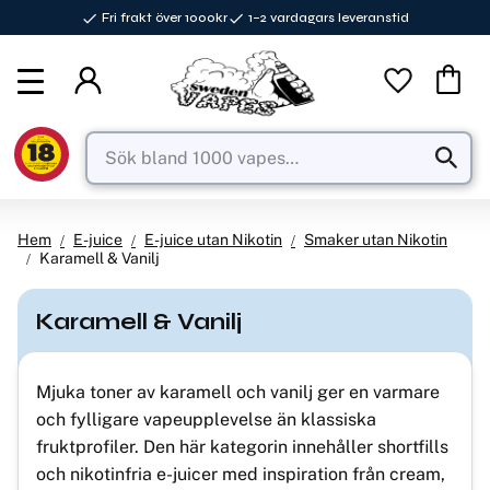
Fri frakt över 1000kr
1–2 vardagars leveranstid
Meny
Favorite
Kundva
Hem
E-juice
E-juice utan Nikotin
Smaker utan Nikotin
Karamell & Vanilj
Karamell & Vanilj
Mjuka toner av karamell och vanilj ger en varmare
och fylligare vapeupplevelse än klassiska
fruktprofiler. Den här kategorin innehåller shortfills
och nikotinfria e-juicer med inspiration från cream,