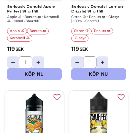
Seriously Donuts| Apple
Seriously Donuts | Lemon
Fritter | Shortfill
Drizzle| Shortfill
Äpple 🍏 • Donuts 🍩 • Karamell
Citron 🍋 • Donuts 🍩 •​ Glasyr
🍮 | 100ml - Shortfill
| 100ml - Shortfill
Äpple 🍏
Donuts 🍩
Citron 🍋
Donuts 🍩
Karamell 🍮
​ Glasyr
119
119
SEK
SEK
Lägg till i favoriter
Lägg t