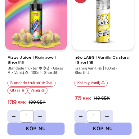
Fizzy Juice | Rainbow |
360 LABS | Vanilla Custard
Shortfill
| Shortfill
Blandade frukter 🍓🍋🍏 • Glass
Krämig Vanilj 🍮 | 100ml -
🍦 • Vanilj 🍮 | 100ml - Shortfill
Shortfill
Blandade frukter 🍓🍋🍏
Krämig Vanilj 🍮
Glass 🍦
Vanilj 🍮
75
119
SEK
SEK
139
199
SEK
SEK