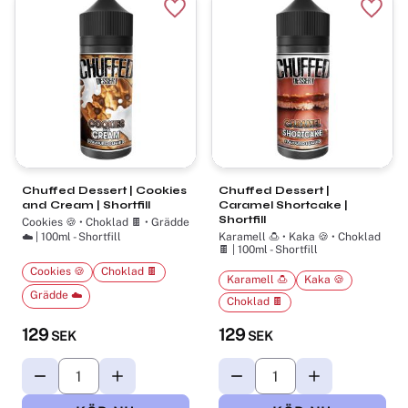
Lägg till i favoriter
Lägg t
Chuffed Dessert | Cookies
Chuffed Dessert |
and Cream | Shortfill
Caramel Shortcake |
Shortfill
Cookies 🍪 • Choklad 🍫 • Grädde
☁️ | 100ml - Shortfill
Karamell 🍮 • Kaka 🍪 • Choklad
🍫 | 100ml - Shortfill
Cookies 🍪
Choklad 🍫
Karamell 🍮
Kaka 🍪
Grädde ☁️
Choklad 🍫
129
129
SEK
SEK