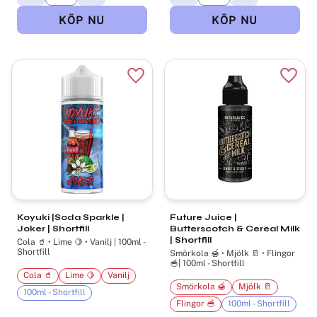
Lägg till i favoriter
Lägg t
Koyuki |Soda Sparkle |
Future Juice |
Joker | Shortfill
Butterscotch & Cereal Milk
| Shortfill
Cola 🥤 • Lime 🍋 • Vanilj | 100ml -
Shortfill
Smörkola 🍯 • Mjölk 🥛 • Flingor
🥣| 100ml - Shortfill
Cola 🥤
Lime 🍋
Vanilj
Smörkola 🍯
Mjölk 🥛
100ml - Shortfill
Flingor 🥣
100ml - Shortfill