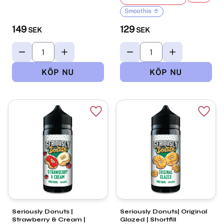
Smoothie 🥤
149
129
SEK
SEK
Lägg till i favoriter
Lägg t
Seriously Donuts |
Seriously Donuts| Original
Strawberry & Cream |
Glazed | Shortfill