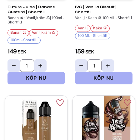
Future Juice | Banana
IVG | Vanilla Biscuit |
Custard | Shortfill
Shortfill
Banan 🍌 • Vaniljkräm 🍮| 100ml -
Vanilj • Kaka 🍪|100 ML - Shortfill
Shortfill
Vanilj
Kaka 🍪
Banan 🍌
Vaniljkräm 🍮
100 ML - Shortfill
100ml - Shortfill
149
159
SEK
SEK
Lägg till i favoriter
Lägg t