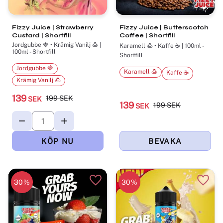
Fizzy Juice | Strawberry
Fizzy Juice | Butterscotch
Custard | Shortfill
Coffee | Shortfill
Jordgubbe 🍓 • Krämig Vanilj 🍮 |
Karamell 🍮 • Kaffe ☕ | 100ml -
100ml - Shortfill
Shortfill
Jordgubbe 🍓
Karamell 🍮
Kaffe ☕
Krämig Vanilj 🍮
139
199
SEK
SEK
139
199
SEK
SEK
30
%
30
%
Lägg till i favoriter
Lägg t