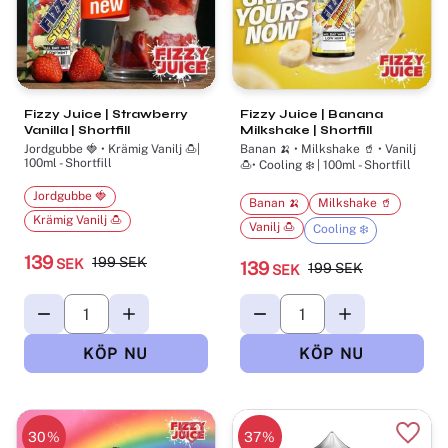
Fizzy Juice | Strawberry
Fizzy Juice | Banana
Vanilla | Shortfill
Milkshake | Shortfill
Jordgubbe 🍓 • Krämig Vanilj 🍮|
Banan 🍌 • Milkshake 🥤 • Vanilj
100ml - Shortfill
🍮• Cooling ❄️ | 100ml - Shortfill
Jordgubbe 🍓
Banan 🍌
Milkshake 🥤
Krämig Vanilj 🍮
Vanilj 🍮
Cooling ❄️
139
199
SEK
SEK
139
199
SEK
SEK
30
%
37
%
Lägg till i favoriter
Lägg t