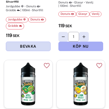
Shortfill
Donuts 🍩 • Glasyr • Vanilj
| 100ml - Shortfill
Jordgubbe 🍓 • Donuts 🍩•
Grädde ☁️ | 100ml - Shortfill
Donuts 🍩
Glasyr
Vanilj
Jordgubbe 🍓
Donuts 🍩
119
Grädde ☁️
SEK
119
SEK
Lägg till i favoriter
Lägg t