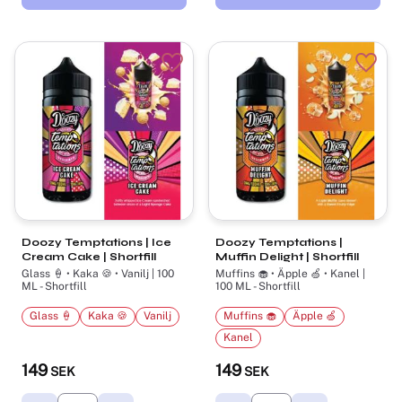
Lägg till i favoriter
Lägg t
Doozy Temptations | Ice
Doozy Temptations |
Cream Cake | Shortfill
Muffin Delight | Shortfill
Glass 🍦 • Kaka 🍪 • Vanilj | 100
Muffins 🧁 • Äpple 🍏 • Kanel |
ML - Shortfill
100 ML - Shortfill
Glass 🍦
Kaka 🍪
Vanilj
Muffins 🧁
Äpple 🍏
Kanel
149
149
SEK
SEK