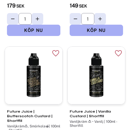
179
149
SEK
SEK
Lägg till i favoriter
Lägg t
Future Juice |
Future Juice | Vanilla
Butterscotch Custard |
Custard | Shortfill
Shortfill
Vaniljkräm 🍮 • Vanilj | 100ml -
Shortfill
Vaniljkräm🍮, Smörkola🍯| 100ml