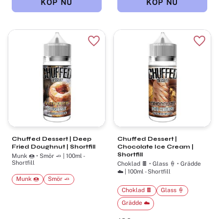
Lägg till i favoriter
Lägg t
Chuffed Dessert | Deep
Chuffed Dessert |
Fried Doughnut | Shortfill
Chocolate Ice Cream |
Shortfill
Munk 🍩 • Smör 🧈 | 100ml -
Shortfill
Choklad 🍫 • Glass 🍦 • Grädde
☁️ | 100ml - Shortfill
Munk 🍩
Smör 🧈
Choklad 🍫
Glass 🍦
Grädde ☁️