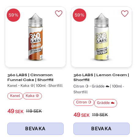
59
%
59
%
Lägg till i favoriter
Lägg t
360 LABS | Cinnamon
360 LABS | Lemon Cream |
Funnel Cake | Shortfill
Shortfill
Kanel • Kaka 🍪| 100ml - Shortfill
Citron 🍋 • Grädde ☁️ | 100ml -
Shortfill
Kanel
Kaka 🍪
Citron 🍋
Grädde ☁️
49
119
SEK
SEK
49
119
SEK
SEK