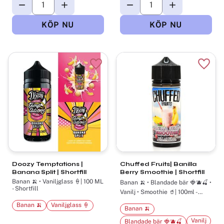
Lägg till i favoriter
Lägg t
Doozy Temptations |
Chuffed Fruits| Banilla
Banana Split | Shortfill
Berry Smoothie | Shortfill
Banan 🍌 • Vaniljglass 🍦| 100 ML
Banan 🍌 • Blandade bär 🍓🫐🍒 •
- Shortfill
Vanilj • Smoothie 🥤| 100ml -
Shortfill
Banan 🍌
Vaniljglass 🍦
Banan 🍌
Vanilj
Blandade bär 🍓🫐🍒