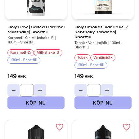
Holy Cow | Salted Caramel
Holy Smokes| Vanilla Milk
Milkshake| Shortfill
Kentucky Tobacco|
Shortfill
Karamell 🍮 • Milkshake 🥛 |
100ml - Shortfill
Tobak • Vaniljmjölk | 100ml -
Shortfill
Karamell 🍮
Milkshake 🥛
Tobak
Vaniljmjölk
100ml - Shortfill
100ml - Shortfill
149
149
SEK
SEK
Lägg till i favoriter
Lägg t