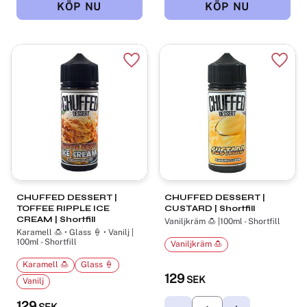
Lägg till i favoriter
Lägg t
CHUFFED DESSERT |
CHUFFED DESSERT |
TOFFEE RIPPLE ICE
CUSTARD | Shortfill
CREAM | Shortfill
Vaniljkräm 🍮 |100ml - Shortfill
Karamell 🍮 • Glass 🍦 • Vanilj |
100ml - Shortfill
Vaniljkräm 🍮
Karamell 🍮
Glass 🍦
129
SEK
Vanilj
129