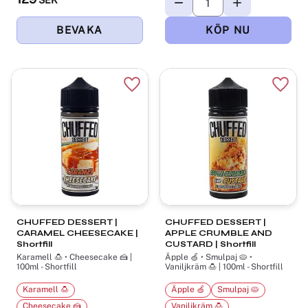
SEK
Lägg till i favoriter
Lägg t
CHUFFED DESSERT |
CHUFFED DESSERT |
CARAMEL CHEESECAKE |
APPLE CRUMBLE AND
Shortfill
CUSTARD | Shortfill
Karamell 🍮 • Cheesecake 🍰 |
Äpple 🍏 • Smulpaj 🥧 •
100ml - Shortfill
Vaniljkräm 🍮 | 100ml - Shortfill
Karamell 🍮
Äpple 🍏
Smulpaj 🥧
Cheesecake 🍰
Vaniljkräm 🍮