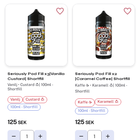
Lägg till i favoriter
Lägg t
Seriously Pod Fill x3|Vanilla
Seriously Pod Fill x2
Custard| Shortfill
|Caramel Coffee| Shortfill
Vanilj • Custard 🍮| 100ml -
Kaffe ☕ • Karamell 🍮| 100ml -
Shortfill
Shortfill
Vanilj
Custard 🍮
Karamell 🍮
Kaffe ☕
100ml - Shortfill
100ml - Shortfill
125
125
SEK
SEK