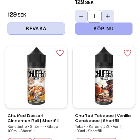
129
SEK
129
SEK
Lägg till i favoriter
Lägg t
Chuffed Dessert |
Chuffed Tobacco | Vanilla
Cinnamon Roll | Shortfill
Carabacco | Shortfill
Kanelbulle • Smör 🧈 • Glasyr |
Tobak • Karamell 🍮 • Vanilj|
100ml - Shortfill
100ml - Shortfill