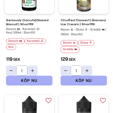
Seriously Donuts|Glazed
Chuffed Dessert | Banana
Biscuit | Shortfill
Ice Cream | Shortfill
Donuts 🍩 • Karamell 🍮•
Banan 🍌 • Glass 🍦 • Grädde ☁️ |
Kex| 100ml - Shortfill
100ml - Shortfill
Donuts 🍩
Karamell 🍮
Banan 🍌
Glass 🍦
Kex
Grädde ☁️
119
129
SEK
SEK
Lägg till i favoriter
Lägg t