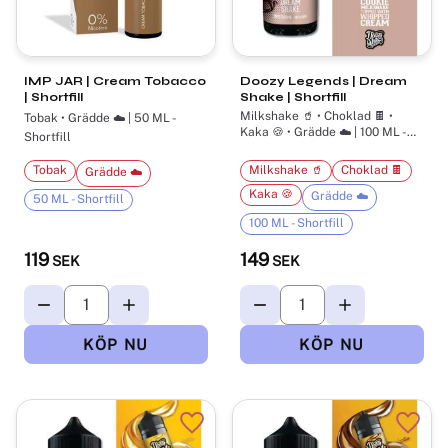
IMP JAR | Cream Tobacco
Doozy Legends | Dream
| Shortfill
Shake | Shortfill
Milkshake 🥤 • Choklad 🍫 •
Tobak • Grädde ☁️ | 50 ML -
Kaka 🍪 • Grädde ☁️ | 100 ML -
Shortfill
Shortfill
Tobak
Milkshake 🥤
Choklad 🍫
Grädde ☁️
Kaka 🍪
Grädde ☁️
50 ML - Shortfill
100 ML - Shortfill
119
149
SEK
SEK
Lägg till i favoriter
Lägg t