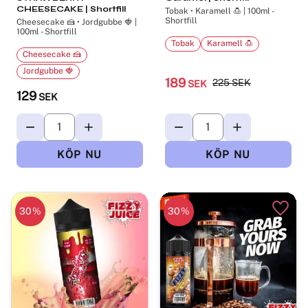
CHEESECAKE | Shortfill
Tobak • Karamell 🍮 | 100ml -
Shortfill
Cheesecake 🍰 • Jordgubbe 🍓 |
100ml - Shortfill
Tobak
Karamell 🍮
Cheesecake 🍰
Jordgubbe 🍓
189
225
SEK
SEK
129
SEK
30
%
30
%
Lägg till i favoriter
Lägg t