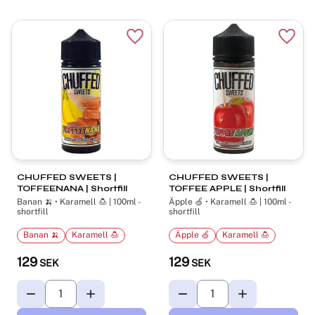
Lägg till i favoriter
Lägg t
CHUFFED SWEETS |
CHUFFED SWEETS |
TOFFEENANA | Shortfill
TOFFEE APPLE | Shortfill
Banan 🍌 • Karamell 🍮 | 100ml -
Äpple 🍏 • Karamell 🍮 | 100ml -
shortfill
shortfill
Banan 🍌
Karamell 🍮
Äpple 🍏
Karamell 🍮
129
129
SEK
SEK