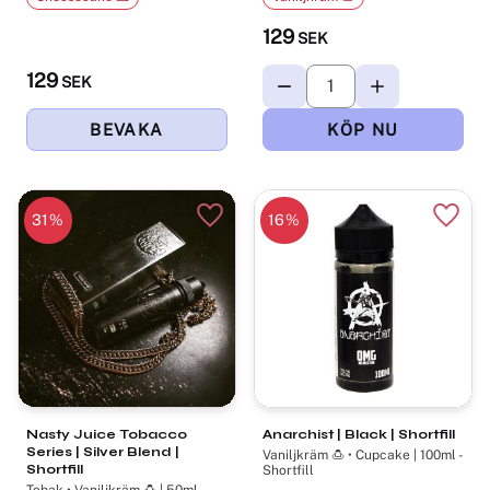
129
SEK
129
SEK
31
%
16
%
Lägg till i favoriter
Lägg t
Nasty Juice Tobacco
Anarchist | Black | Shortfill
Series | Silver Blend |
Vaniljkräm 🍮 • Cupcake | 100ml -
Shortfill
Shortfill