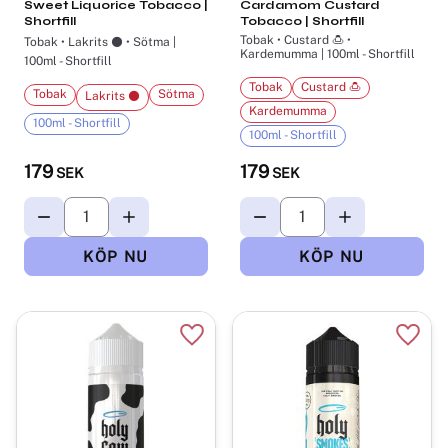
Sweet Liquorice Tobacco |
Cardamom Custard
Shortfill
Tobacco | Shortfill
Tobak • Custard 🍮 •
Tobak • Lakrits ⚫ • Sötma |
Kardemumma | 100ml - Shortfill
100ml - Shortfill
Tobak
Custard 🍮
Tobak
Sötma
Lakrits ⚫
Kardemumma
100ml - Shortfill
100ml - Shortfill
179
179
SEK
SEK
Lägg till i favoriter
Lägg t