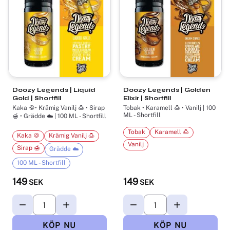
Doozy Legends | Liquid
Doozy Legends | Golden
Gold | Shortfill
Elixir | Shortfill
Kaka 🍪• Krämig Vanilj 🍮 • Sirap
Tobak • Karamell 🍮 • Vanilj | 100
ML - Shortfill
🍯 • Grädde ☁️ | 100 ML - Shortfill
Tobak
Karamell 🍮
Kaka 🍪
Krämig Vanilj 🍮
Vanilj
Sirap 🍯
Grädde ☁️
100 ML - Shortfill
149
149
SEK
SEK