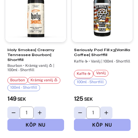
Holy Smokes| Creamy
Seriously Pod Fill x3|Vanilla
Tennessee Bourbon|
Coffee| Shortfill
Shortfill
Kaffe ☕ • Vanilj | 100ml - Shortfill
Bourbon • Krämig vanilj 🍮 |
100ml - Shortfill
Vanilj
Kaffe ☕
Bourbon
Krämig vanilj 🍮
100ml - Shortfill
100ml - Shortfill
149
125
SEK
SEK