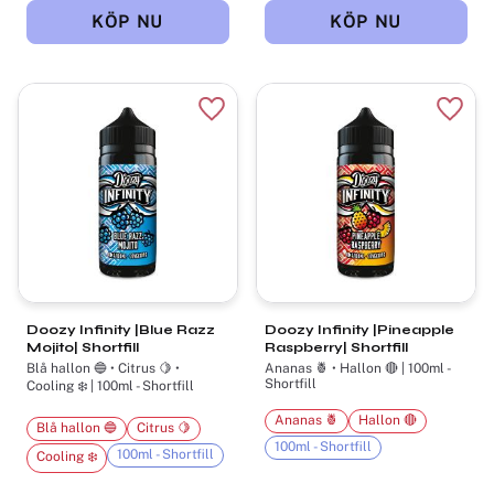
Lägg till i favoriter
Lägg t
Doozy Infinity |Blue Razz
Doozy Infinity |Pineapple
Mojito| Shortfill
Raspberry| Shortfill
Blå hallon 🔵 • Citrus 🍋 •
Ananas 🍍 • Hallon 🔴 | 100ml -
Shortfill
Cooling ❄️ | 100ml - Shortfill
Ananas 🍍
Hallon 🔴
Blå hallon 🔵
Citrus 🍋
100ml - Shortfill
100ml - Shortfill
Cooling ❄️