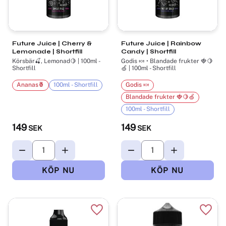
Future Juice | Cherry &
Future Juice | Rainbow
Lemonade | Shortfill
Candy | Shortfill
Körsbär🍒, Lemonad🍋 | 100ml -
Godis 🍬 • Blandade frukter 🍓🍋
Shortfill
🍏 | 100ml - Shortfill
Ananas🍍
100ml - Shortfill
Godis 🍬
Blandade frukter 🍓🍋🍏
100ml - Shortfill
149
149
SEK
SEK
Lägg till i favoriter
Lägg t