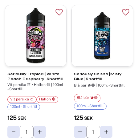
Lägg till i favoriter
Lägg t
Seriously Tropical |White
Seriously Shisha |Misty
Peach Raspberry| Shortfill
Blue| Shortfill
Vit persika 🍑 • Hallon 🔴 | 100ml
Blå bär 🫐🔵 | 100ml - Shortfill
- Shortfill
Blå bär 🫐🔵
Vit persika 🍑
Hallon 🔴
100ml - Shortfill
100ml - Shortfill
125
125
SEK
SEK