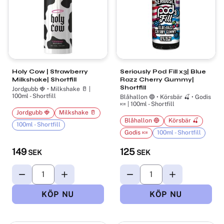
Holy Cow | Strawberry
Seriously Pod Fill x3| Blue
Milkshake| Shortfill
Razz Cherry Gummy|
Shortfill
Jordgubb 🍓 • Milkshake 🥛 |
100ml - Shortfill
Blåhallon 🔵 • Körsbär 🍒 • Godis
🍬 | 100ml - Shortfill
Jordgubb 🍓
Milkshake 🥛
Blåhallon 🔵
Körsbär 🍒
100ml - Shortfill
Godis 🍬
100ml - Shortfill
149
125
SEK
SEK