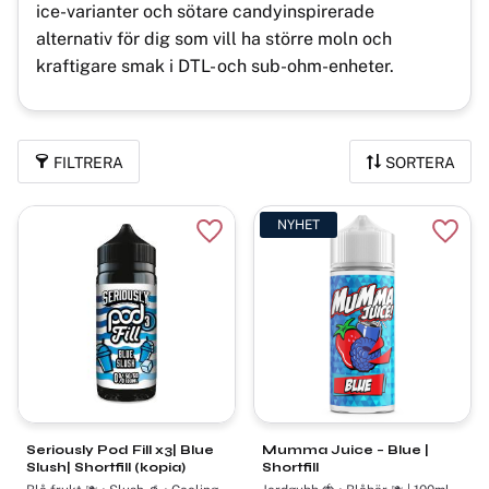
ice-varianter och sötare candyinspirerade
alternativ för dig som vill ha större moln och
kraftigare smak i DTL- och sub-ohm-enheter.
FILTRERA
SORTERA
NYHET
Lägg till i favoriter
Lägg t
Seriously Pod Fill x3| Blue
Mumma Juice – Blue |
Slush| Shortfill (kopia)
Shortfill