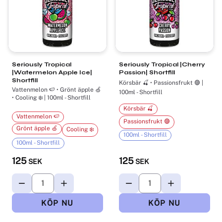
Seriously Tropical
Seriously Tropical |Cherry
|Watermelon Apple Ice|
Passion| Shortfill
Shortfill
Körsbär 🍒 • Passionsfrukt 🟣 |
Vattenmelon 🍉 • Grönt äpple 🍏
100ml - Shortfill
• Cooling ❄️ | 100ml - Shortfill
Körsbär 🍒
Vattenmelon 🍉
Passionsfrukt 🟣
Grönt äpple 🍏
Cooling ❄️
100ml - Shortfill
100ml - Shortfill
125
125
SEK
SEK