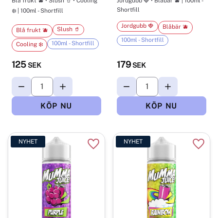
Blå frukt 🫐 • Slush 🥤 • Cooling
Jordgubb 🍓 • Blåbär 🫐 | 100ml -
Shortfill
❄️ | 100ml - Shortfill
Jordgubb 🍓
Blåbär 🫐
Slush 🥤
Blå frukt 🫐
100ml - Shortfill
100ml - Shortfill
Cooling ❄️
125
179
SEK
SEK
NYHET
NYHET
Lägg till i favoriter
Lägg t