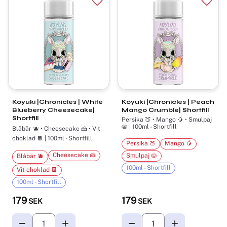
Lägg till i favoriter
Lägg t
Koyuki |Chronicles | White
Koyuki |Chronicles | Peach
Blueberry Cheesecake|
Mango Crumble| Shortfill
Shortfill
Persika 🍑 • Mango 🥭 • Smulpaj
🥧 | 100ml - Shortfill
Blåbär 🫐 • Cheesecake 🍰 • Vit
choklad 🍫 | 100ml - Shortfill
Persika 🍑
Mango 🥭
Cheesecake 🍰
Smulpaj 🥧
Blåbär 🫐
100ml - Shortfill
Vit choklad 🍫
100ml - Shortfill
179
179
SEK
SEK