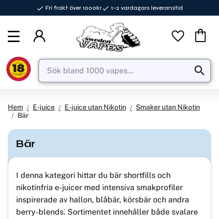
Fri frakt över 1000kr
1–2 vardagars leveranstid
Meny
Favorite
Kundva
Hem
E-juice
E-juice utan Nikotin
Smaker utan Nikotin
Bär
Bär
I denna kategori hittar du bär shortfills och
nikotinfria e-juicer med intensiva smakprofiler
inspirerade av hallon, blåbär, körsbär och andra
berry-blends. Sortimentet innehåller både svalare