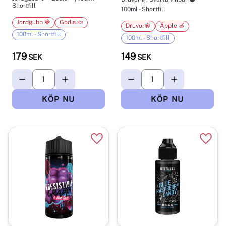
Shortfill
100ml - Shortfill
Jordgubb 🍓
Godis 🍬
Druvor🍇
Äpple 🍏
100ml - Shortfill
100ml - Shortfill
179
149
SEK
SEK
Lägg till i favoriter
Lägg t