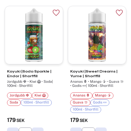
Lägg till i favoriter
Lägg t
Koyuki |Soda Sparkle |
Koyuki |Sweet Dreams |
Endor | Shortfill
Yume | Shortfill
Jordgubb 🍓 • Kiwi 🥝 • Soda|
Ananas 🍍 • Mango 🥭 • Guava 🍈
100ml - Shortfill
• Godis 🍬| 100ml - Shortfill
Jordgubb 🍓
Kiwi 🥝
Ananas 🍍
Mango 🥭
Soda
100ml - Shortfill
Guava 🍈
Godis 🍬
100ml - Shortfill
179
179
SEK
SEK