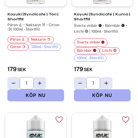
Koyuki |Syndicate | Tori |
Koyuki |Syndicate | Kuma |
Shortfill
Shortfill
Päron 🍐 • Nektarin 🍑 • Citron
Svarta vinbär ⚫ • Björnbär 🌑 •
🍋| 100ml - Shortfill
Litchi 🔴 | 100ml - Shortfill
Päron 🍐
Nektarin 🍑
Svarta vinbär ⚫
Citron 🍋
100ml - Shortfill
Björnbär 🌑
Litchi 🔴
100ml - Shortfill
179
179
SEK
SEK
Lägg till i favoriter
Lägg t