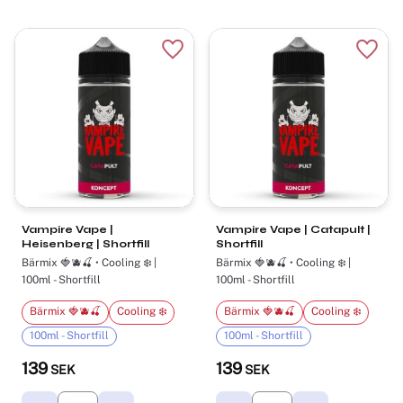
Lägg till i favoriter
Lägg t
Vampire Vape |
Vampire Vape | Catapult |
Heisenberg | Shortfill
Shortfill
Bärmix 🍓🫐🍒 • Cooling ❄️ |
Bärmix 🍓🫐🍒 • Cooling ❄️ |
100ml - Shortfill
100ml - Shortfill
Bärmix 🍓🫐🍒
Cooling ❄️
Bärmix 🍓🫐🍒
Cooling ❄️
100ml - Shortfill
100ml - Shortfill
139
139
SEK
SEK