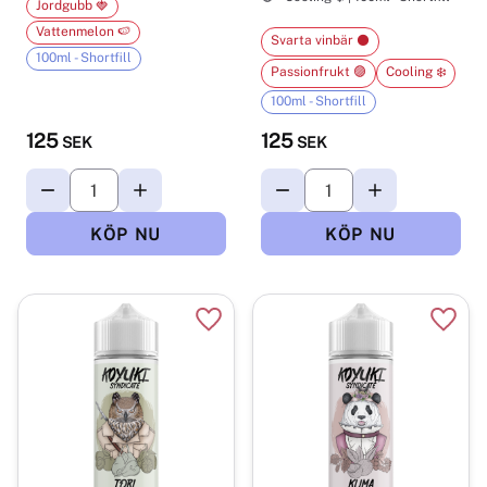
Jordgubb 🍓
Vattenmelon 🍉
Svarta vinbär ⚫
100ml - Shortfill
Passionfrukt 🟣
Cooling ❄️
100ml - Shortfill
125
125
SEK
SEK
Lägg till i favoriter
Lägg t