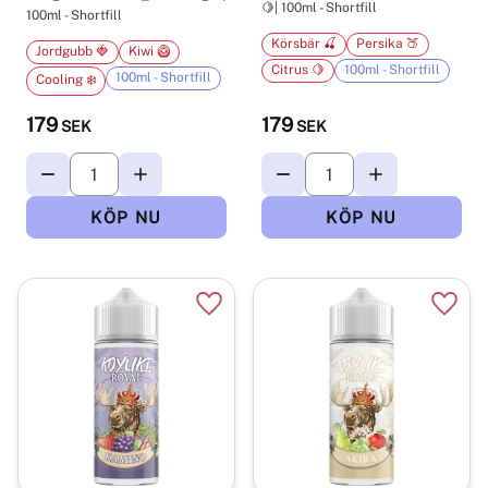
🍋| 100ml - Shortfill
100ml - Shortfill
Körsbär 🍒
Persika 🍑
Jordgubb 🍓
Kiwi 🥝
Citrus 🍋
100ml - Shortfill
100ml - Shortfill
Cooling ❄️
179
179
SEK
SEK
Lägg till i favoriter
Lägg t