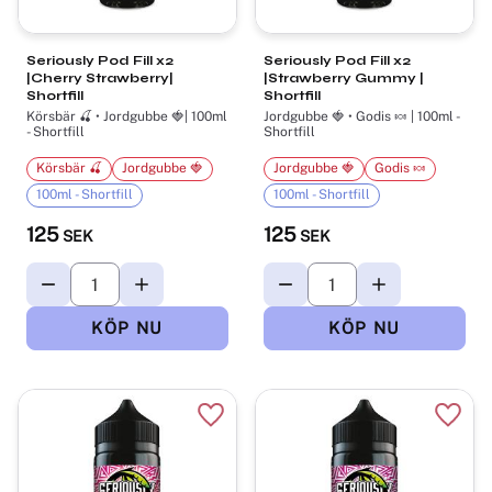
Seriously Pod Fill x2
Seriously Pod Fill x2
|Cherry Strawberry|
|Strawberry Gummy |
Shortfill
Shortfill
Körsbär 🍒 • Jordgubbe 🍓| 100ml
Jordgubbe 🍓 • Godis 🍬 | 100ml -
- Shortfill
Shortfill
Körsbär 🍒
Jordgubbe 🍓
Jordgubbe 🍓
Godis 🍬
100ml - Shortfill
100ml - Shortfill
125
125
SEK
SEK
Lägg till i favoriter
Lägg t