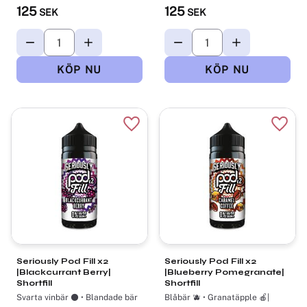
125
125
SEK
SEK
Lägg till i favoriter
Lägg t
Seriously Pod Fill x2
Seriously Pod Fill x2
|Blackcurrant Berry|
|Blueberry Pomegranate|
Shortfill
Shortfill
Svarta vinbär ⚫ • Blandade bär
Blåbär 🫐 • Granatäpple 🍎|