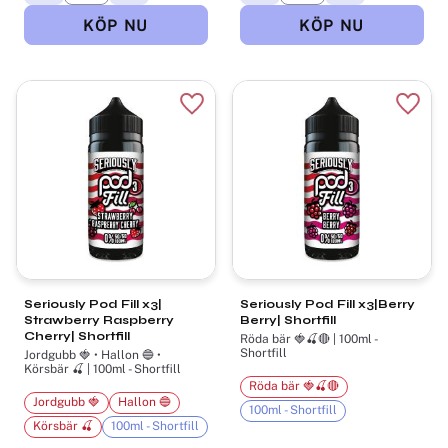
Lägg till i favoriter
Lägg t
Seriously Pod Fill x3|
Seriously Pod Fill x3|Berry
Strawberry Raspberry
Berry| Shortfill
Cherry| Shortfill
Röda bär 🍓🍒🔴 | 100ml -
Shortfill
Jordgubb 🍓 • Hallon 🔵 •
Körsbär 🍒 | 100ml - Shortfill
Röda bär 🍓🍒🔴
Jordgubb 🍓
Hallon 🔵
100ml - Shortfill
Körsbär 🍒
100ml - Shortfill