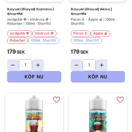
Koyuki |Royal| Kamino |
Koyuki |Royal| Akira |
Shortfill
Shortfill
Jordgubb 🍓 • Vindruva 🍇 •
Päron 🍐 • Äpple 🍎 | 100ml -
Rabarber | 100ml - Shortfill
Shortfill
Jordgubb 🍓
Vindruva 🍇
Päron 🍐
Äpple 🍎
Rabarber
100ml - Shortfill
100ml - Shortfill
179
179
SEK
SEK
Lägg till i favoriter
Lägg t