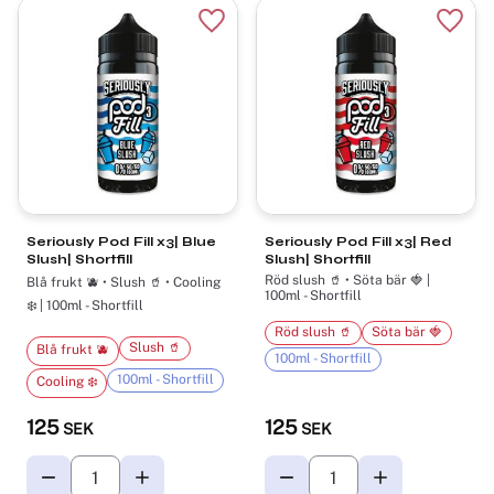
Lägg till i favoriter
Lägg t
Seriously Pod Fill x3| Blue
Seriously Pod Fill x3| Red
Slush| Shortfill
Slush| Shortfill
Röd slush 🥤 • Söta bär 🍓 |
Blå frukt 🫐 • Slush 🥤 • Cooling
100ml - Shortfill
❄️ | 100ml - Shortfill
Röd slush 🥤
Söta bär 🍓
Slush 🥤
Blå frukt 🫐
100ml - Shortfill
100ml - Shortfill
Cooling ❄️
125
125
SEK
SEK