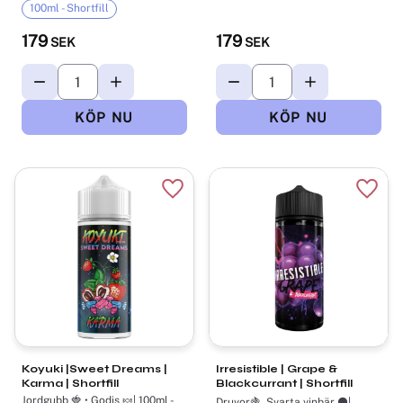
100ml - Shortfill
179
179
SEK
SEK
Lägg till i favoriter
Lägg t
Koyuki |Sweet Dreams |
Irresistible | Grape &
Karma | Shortfill
Blackcurrant | Shortfill
Jordgubb 🍓 • Godis 🍬| 100ml -
Druvor🍇, Svarta vinbär ⚫|