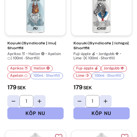
Koyuki |Syndicate | Inu|
Koyuki |Syndicate | Ichigo|
Shortfill
Shortfill
Aprikos 🍑 • Hallon 🔴 • Apelsin
Fuji-äpple 🍎 • Jordgubb 🍓 •
🍊| 100ml - Shortfill
Lime 🍋| 100ml - Shortfill
Aprikos 🍑
Hallon 🔴
Fuji-äpple 🍎
Jordgubb 🍓
Apelsin 🍊
100ml - Shortfill
Lime 🍋
100ml - Shortfill
179
179
SEK
SEK