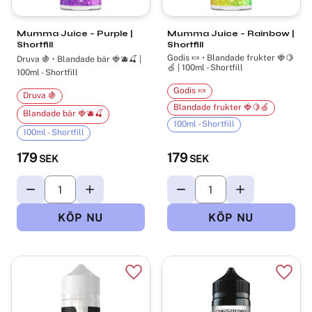
Mumma Juice – Purple |
Mumma Juice – Rainbow |
Shortfill
Shortfill
Godis 🍬 • Blandade frukter 🍓🍋
Druva 🍇 • Blandade bär 🍓🫐🍒 |
🍏 | 100ml - Shortfill
100ml - Shortfill
Godis 🍬
Druva 🍇
Blandade frukter 🍓🍋🍏
Blandade bär 🍓🫐🍒
100ml - Shortfill
100ml - Shortfill
179
179
SEK
SEK
Lägg till i favoriter
Lägg t