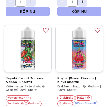
Lägg till i favoriter
Lägg t
Koyuki |Sweet Dreams |
Koyuki |Sweet Dreams |
Naboo | Shortfill
Kimi | Shortfill
Vattenmelon 🍉 • Jordgubb 🍓 •
Drakfrukt • Hallon 🔴 • Godis 🍬 |
Godis 🍬| 100ml - Shortfill
100ml - Shortfill
Vattenmelon 🍉
Drakfrukt
Hallon 🔴
Jordgubb 🍓
Godis 🍬
Godis 🍬
100ml - Shortfill