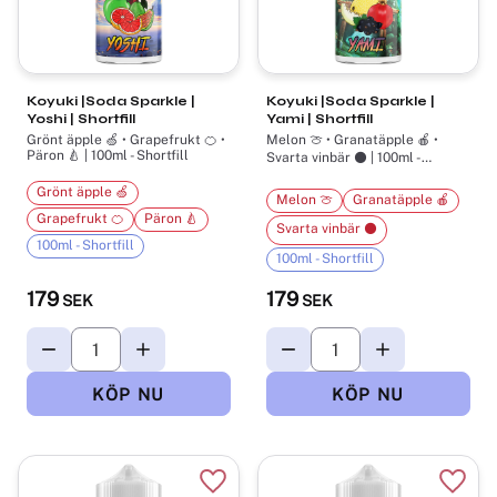
Koyuki |Soda Sparkle |
Koyuki |Soda Sparkle |
Yoshi | Shortfill
Yami | Shortfill
Grönt äpple 🍏 • Grapefrukt 🍊 •
Melon 🍈 • Granatäpple 🍎 •
Päron 🍐 | 100ml - Shortfill
Svarta vinbär ⚫ | 100ml -
Shortfill
Grönt äpple 🍏
Melon 🍈
Granatäpple 🍎
Grapefrukt 🍊
Päron 🍐
Svarta vinbär ⚫
100ml - Shortfill
100ml - Shortfill
179
179
SEK
SEK
Lägg till i favoriter
Lägg t