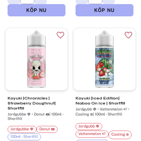
Lägg till i favoriter
Lägg t
Koyuki |Chronicles |
Koyuki |Iced Edition|
Strawberry Doughnut|
Naboo On Ice | Shortfill
Shortfill
Jordgubb 🍓 • Vattenmelon 🍉 •
Jordgubbe 🍓 • Donut 🍩| 100ml -
Cooling ❄️| 100ml - Shortfill
Shortfill
Jordgubb 🍓
Jordgubbe 🍓
Donut 🍩
Vattenmelon 🍉
Cooling ❄️
100ml - Shortfill