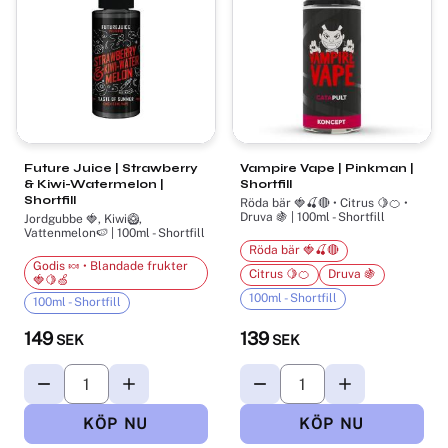
Future Juice | Strawberry
Vampire Vape | Pinkman |
& Kiwi-Watermelon |
Shortfill
Shortfill
Röda bär 🍓🍒🔴 • Citrus 🍋🍊 •
Druva 🍇 | 100ml - Shortfill
Jordgubbe 🍓, Kiwi🥝,
Vattenmelon🍉 | 100ml - Shortfill
Röda bär 🍓🍒🔴
Godis 🍬 • Blandade frukter
Citrus 🍋🍊
Druva 🍇
🍓🍋🍏
100ml - Shortfill
100ml - Shortfill
149
139
SEK
SEK