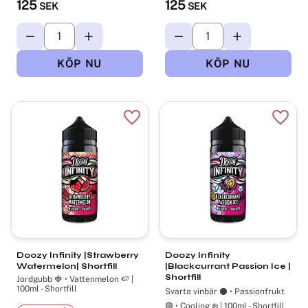
125
125
SEK
SEK
Lägg till i favoriter
Lägg t
Doozy Infinity |Strawberry
Doozy Infinity
Watermelon| Shortfill
|Blackcurrant Passion Ice |
Shortfill
Jordgubb 🍓 • Vattenmelon 🍉 |
100ml - Shortfill
Svarta vinbär ⚫ • Passionfrukt
🟣 • Cooling ❄️ | 100ml - Shortfill