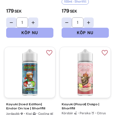
100ml - Shortfill
179
179
SEK
SEK
Lägg till i favoriter
Lägg t
Koyuki |Iced Edition|
Koyuki |Royal| Daigo |
Endor On Ice | Shortfill
Shortfill
Körsbär 🍒 • Persika 🍑 • Citrus
Jordgubb 🍓 • Kiwi 🥝 • Cooling ❄️|