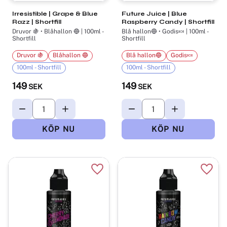
Irresistible | Grape & Blue
Future Juice | Blue
Razz | Shortfill
Raspberry Candy | Shortfill
Druvor 🍇 • Blåhallon 🔵 | 100ml -
Blå hallon🔵 • Godis🍬 | 100ml -
Shortfill
Shortfill
Druvor 🍇
Blåhallon 🔵
Blå hallon🔵
Godis🍬
100ml - Shortfill
100ml - Shortfill
149
149
SEK
SEK
Lägg till i favoriter
Lägg t