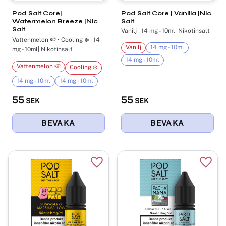
Pod Salt Core|
Pod Salt Core | Vanilla |Nic
Watermelon Breeze |Nic
Salt
Salt
Vanilj | 14 mg - 10ml| Nikotinsalt
Vattenmelon 🍉 • Cooling ❄️ | 14
Vanilj
14 mg - 10ml
mg - 10ml| Nikotinsalt
14 mg - 10ml
Vattenmelon 🍉
Cooling ❄️
14 mg - 10ml
14 mg - 10ml
55
55
SEK
SEK
Lägg till i favoriter
Lägg t