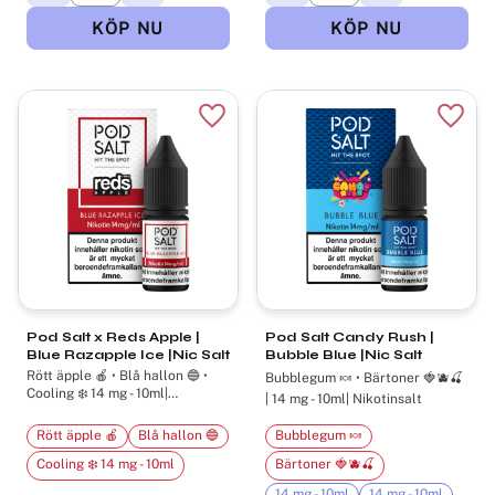
Lägg till i favoriter
Lägg t
Pod Salt x Reds Apple |
Pod Salt Candy Rush |
Blue Razapple Ice |Nic Salt
Bubble Blue |Nic Salt
Rött äpple 🍎 • Blå hallon 🔵 •
Bubblegum 🍬 • Bärtoner 🍓🫐🍒
Cooling ❄️ 14 mg - 10ml|
| 14 mg - 10ml| Nikotinsalt
Nikotinsalt
Rött äpple 🍎
Blå hallon 🔵
Bubblegum 🍬
Cooling ❄️ 14 mg - 10ml
Bärtoner 🍓🫐🍒
14 mg - 10ml
14 mg - 10ml