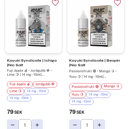
Lägg till i favoriter
Lägg t
Koyuki Syndicate | Ichigo
Koyuki Syndicate | Bespin
|Nic Salt
|Nic Salt
Fuji-äpple 🍎 • Jordgubb 🍓 •
Passionsfrukt 🟣 • Mango 🥭 •
Lime 🍋 | 14 mg - 10ml|
Yuzu 🍋 | 14 mg - 10ml|
Nikotinsalt
Nikotinsalt
Fuji-äpple 🍎
Jordgubb 🍓
Mango 🥭
Passionsfrukt 🟣
Lime 🍋
14 mg - 10ml
Yuzu 🍋
14 mg - 10ml
14 mg - 10ml
14 mg - 10ml
79
79
SEK
SEK