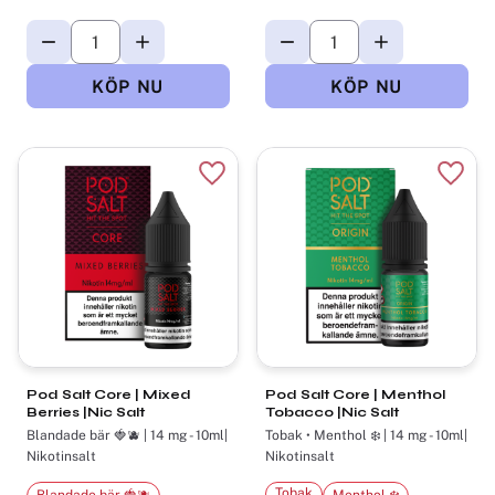
Lägg till i favoriter
Lägg t
Pod Salt Core | Mixed
Pod Salt Core | Menthol
Berries |Nic Salt
Tobacco |Nic Salt
Blandade bär 🍓🫐 | 14 mg - 10ml|
Tobak • Menthol ❄️ | 14 mg - 10ml|
Nikotinsalt
Nikotinsalt
Tobak
Blandade bär 🍓🫐
Menthol ❄️