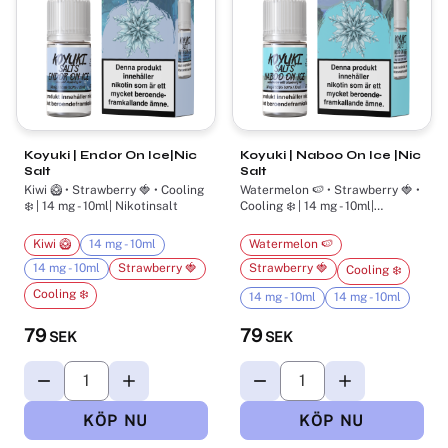
Koyuki | Endor On Ice|Nic
Koyuki | Naboo On Ice |Nic
Salt
Salt
Kiwi 🥝 • Strawberry 🍓 • Cooling
Watermelon 🍉 • Strawberry 🍓 •
❄️ | 14 mg - 10ml| Nikotinsalt
Cooling ❄️ | 14 mg - 10ml|
Nikotinsalt
Kiwi 🥝
14 mg - 10ml
Watermelon 🍉
14 mg - 10ml
Strawberry 🍓
Strawberry 🍓
Cooling ❄️
Cooling ❄️
14 mg - 10ml
14 mg - 10ml
79
79
SEK
SEK