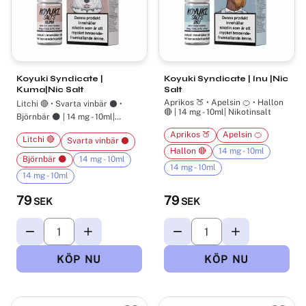
Koyuki Syndicate |
Koyuki Syndicate | Inu |Nic
Kuma|Nic Salt
Salt
Aprikos 🍑 • Apelsin 🍊 • Hallon
Litchi 🔴 • Svarta vinbär ⚫ •
🔴 | 14 mg - 10ml| Nikotinsalt
Björnbär 🌑 | 14 mg - 10ml|
Nikotinsalt
Aprikos 🍑
Apelsin 🍊
Litchi 🔴
Svarta vinbär ⚫
Hallon 🔴
14 mg - 10ml
Björnbär 🌑
14 mg - 10ml
14 mg - 10ml
14 mg - 10ml
79
79
SEK
SEK