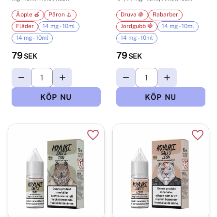
Äpple 🍎
Päron 🍐
Druva 🍇
Rabarber
Fläder
14 mg - 10ml
Jordgubb 🍓
14 mg - 10ml
14 mg - 10ml
14 mg - 10ml
79
79
SEK
SEK
Lägg till i favoriter
Lägg t