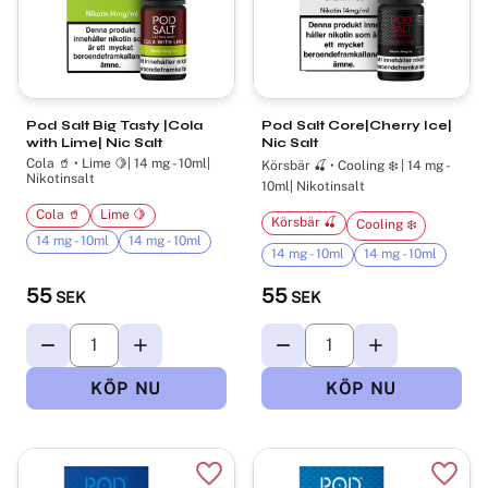
Pod Salt Big Tasty |Cola
Pod Salt Core|Cherry Ice|
with Lime| Nic Salt
Nic Salt
Cola 🥤 • Lime 🍋| 14 mg - 10ml|
Körsbär 🍒 • Cooling ❄️ | 14 mg -
Nikotinsalt
10ml| Nikotinsalt
Cola 🥤
Lime 🍋
Körsbär 🍒
Cooling ❄️
14 mg - 10ml
14 mg - 10ml
14 mg - 10ml
14 mg - 10ml
55
55
SEK
SEK
Lägg till i favoriter
Lägg t