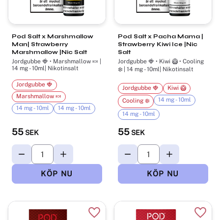
Pod Salt x Marshmallow
Pod Salt x Pacha Mama |
Man| Strawberry
Strawberry Kiwi Ice |Nic
Marshmallow |Nic Salt
Salt
Jordgubbe 🍓 • Marshmallow 🍬 |
Jordgubbe 🍓 • Kiwi 🥝 • Cooling
14 mg - 10ml| Nikotinsalt
❄️ | 14 mg - 10ml| Nikotinsalt
Jordgubbe 🍓
Jordgubbe 🍓
Kiwi 🥝
Marshmallow 🍬
14 mg - 10ml
Cooling ❄️
14 mg - 10ml
14 mg - 10ml
14 mg - 10ml
55
55
SEK
SEK
Lägg till i favoriter
Lägg t