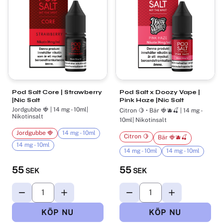
Pod Salt Core | Strawberry
Pod Salt x Doozy Vape |
|Nic Salt
Pink Haze |Nic Salt
Jordgubbe 🍓 | 14 mg - 10ml|
Citron 🍋 • Bär 🍓🫐🍒 | 14 mg -
Nikotinsalt
10ml| Nikotinsalt
Jordgubbe 🍓
14 mg - 10ml
Citron 🍋
Bär 🍓🫐🍒
14 mg - 10ml
14 mg - 10ml
14 mg - 10ml
55
55
SEK
SEK