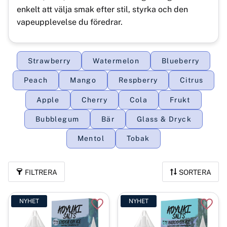
enkelt att välja smak efter stil, styrka och den
vapeupplevelse du föredrar.
Strawberry
Watermelon
Blueberry
Peach
Mango
Respberry
Citrus
Apple
Cherry
Cola
Frukt
Bubblegum
Bär
Glass & Dryck
Mentol
Tobak
FILTRERA
SORTERA
NYHET
NYHET
Lägg till i favoriter
Lägg t