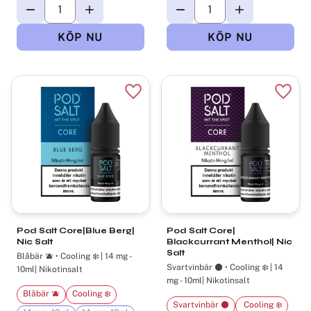
Lägg till i favoriter
Lägg t
Pod Salt Core|Blue Berg|
Pod Salt Core|
Nic Salt
Blackcurrant Menthol| Nic
Salt
Blåbär 🫐 • Cooling ❄️ | 14 mg -
Svartvinbär ⚫ •​ Cooling ❄️ | 14
10ml| Nikotinsalt
mg - 10ml| Nikotinsalt
Blåbär 🫐
Cooling ❄️
Svartvinbär ⚫
​ Cooling ❄️