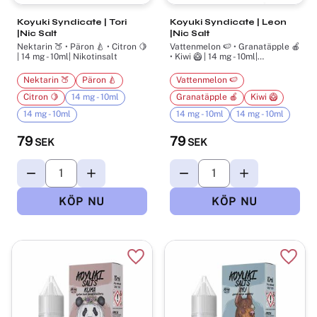
Koyuki Syndicate | Tori
Koyuki Syndicate | Leon
|Nic Salt
|Nic Salt
Nektarin 🍑 • Päron 🍐 • Citron 🍋
Vattenmelon 🍉 • Granatäpple 🍎
| 14 mg - 10ml| Nikotinsalt
• Kiwi 🥝 | 14 mg - 10ml|
Nikotinsalt
Nektarin 🍑
Päron 🍐
Vattenmelon 🍉
Citron 🍋
14 mg - 10ml
Granatäpple 🍎
Kiwi 🥝
14 mg - 10ml
14 mg - 10ml
14 mg - 10ml
79
79
SEK
SEK
Lägg till i favoriter
Lägg t