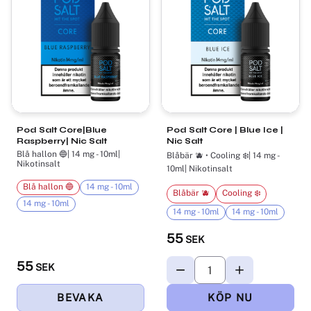
Pod Salt Core|Blue
Pod Salt Core | Blue Ice |
Raspberry| Nic Salt
Nic Salt
Blå hallon 🔵| 14 mg - 10ml|
Blåbär 🫐 • Cooling ❄️| 14 mg -
Nikotinsalt
10ml| Nikotinsalt
Blå hallon 🔵
14 mg - 10ml
Blåbär 🫐
Cooling ❄️
14 mg - 10ml
14 mg - 10ml
14 mg - 10ml
55
SEK
55
SEK