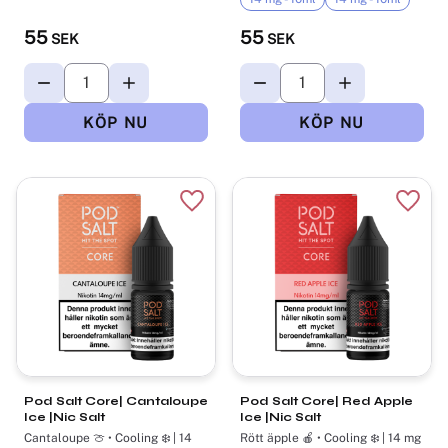
55
55
SEK
SEK
Lägg till i favoriter
Lägg t
Pod Salt Core| Cantaloupe
Pod Salt Core| Red Apple
Ice |Nic Salt
Ice |Nic Salt
Cantaloupe 🍈 • Cooling ❄️ | 14
Rött äpple 🍎 • Cooling ❄️ | 14 mg