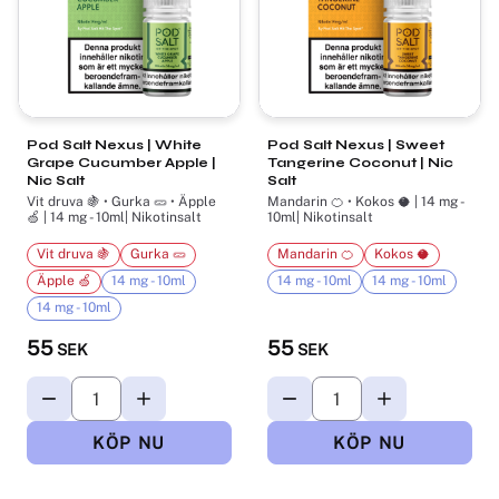
Pod Salt Nexus | White
Pod Salt Nexus | Sweet
Grape Cucumber Apple |
Tangerine Coconut | Nic
Nic Salt
Salt
Vit druva 🍇 • Gurka 🥒 • Äpple
Mandarin 🍊 • Kokos 🥥 | 14 mg -
🍏 | 14 mg - 10ml| Nikotinsalt
10ml| Nikotinsalt
Vit druva 🍇
Gurka 🥒
Mandarin 🍊
Kokos 🥥
Äpple 🍏
14 mg - 10ml
14 mg - 10ml
14 mg - 10ml
14 mg - 10ml
55
55
SEK
SEK