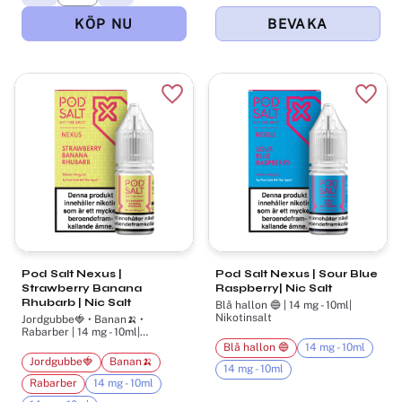
Lägg till i favoriter
Lägg t
Pod Salt Nexus |
Pod Salt Nexus | Sour Blue
Strawberry Banana
Raspberry| Nic Salt
Rhubarb | Nic Salt
Blå hallon 🔵 | 14 mg - 10ml|
Nikotinsalt
Jordgubbe🍓​ • Banan🍌​ •
Rabarber | 14 mg - 10ml|
Nikotinsalt
Blå hallon 🔵
14 mg - 10ml
Jordgubbe🍓​
Banan🍌​
14 mg - 10ml
Rabarber
14 mg - 10ml