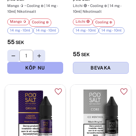
Mango 🥭 • Cooling ❄️ | 14 mg -
Litchi 🔴 • Cooling ❄️ | 14 mg -
10ml| Nikotinsalt
10ml| Nikotinsalt
Mango 🥭
Litchi 🔴
Cooling ❄️
Cooling ❄️
14 mg - 10ml
14 mg - 10ml
14 mg - 10ml
14 mg - 10ml
55
SEK
55
SEK
Lägg till i favoriter
Lägg t