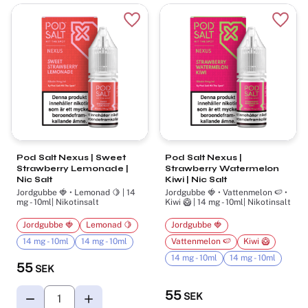
Lägg till i favoriter
Lägg t
Pod Salt Nexus | Sweet
Pod Salt Nexus |
Strawberry Lemonade |
Strawberry Watermelon
Nic Salt
Kiwi | Nic Salt
Jordgubbe 🍓 • Lemonad 🍋 | 14
Jordgubbe 🍓 • Vattenmelon 🍉 •
mg - 10ml| Nikotinsalt
Kiwi 🥝 | 14 mg - 10ml| Nikotinsalt
Jordgubbe 🍓
Lemonad 🍋
Jordgubbe 🍓
14 mg - 10ml
14 mg - 10ml
Vattenmelon 🍉
Kiwi 🥝
14 mg - 10ml
14 mg - 10ml
55
SEK
55
SEK