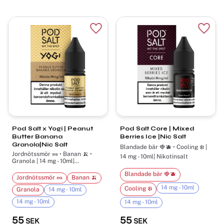
Lägg till i favoriter
Lägg t
Pod Salt x Yogi | Peanut
Pod Salt Core | Mixed
Butter Banana
Berries Ice |Nic Salt
Granola|Nic Salt
Blandade bär 🍓🫐 • Cooling ❄️ |
Jordnötssmör 🥜 • Banan 🍌 •
14 mg - 10ml| Nikotinsalt
Granola | 14 mg - 10ml|
Nikotinsalt
Blandade bär 🍓🫐
Jordnötssmör 🥜
Banan 🍌
14 mg - 10ml
Cooling ❄️
Granola
14 mg - 10ml
14 mg - 10ml
14 mg - 10ml
55
55
SEK
SEK