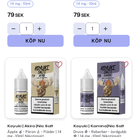
14 mg - 10ml
14 mg - 10ml
79
79
SEK
SEK
Lägg till i favoriter
Lägg t
Koyuki | Akira |Nic Salt
Koyuki | Kamino|Nic Salt
Äpple 🍎 • Päron 🍐 • Fläder | 14
Druva 🍇 • Rabarber • Jordgubb
mg - 10ml| Nikotinsalt
🍓 | 14 mg - 10ml| Nikotinsalt