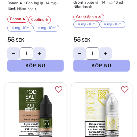
Grönt äpple 🍏 | 14 mg - 10ml|
Banan 🍌 • Cooling ❄️ | 14 mg -
Nikotinsalt
10ml| Nikotinsalt
Grönt äpple 🍏
Banan 🍌
Cooling ❄️
14 mg - 10ml
14 mg - 10ml
14 mg - 10ml
14 mg - 10ml
55
55
SEK
SEK
Lägg till i favoriter
Lägg t