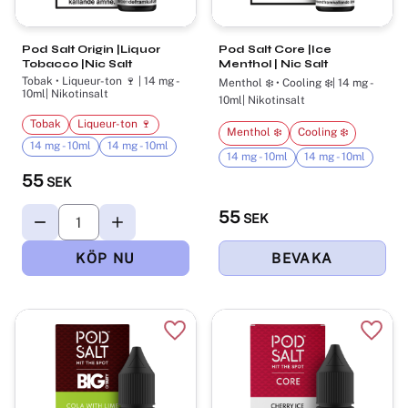
Pod Salt Origin |Liquor
Pod Salt Core |Ice
Tobacco |Nic Salt
Menthol | Nic Salt
Tobak • Liqueur-ton 🍷 | 14 mg -
Menthol ❄️​ • Cooling ❄️| 14 mg -
10ml| Nikotinsalt
10ml| Nikotinsalt
Tobak
Liqueur-ton 🍷
Menthol ❄️​
Cooling ❄️
14 mg - 10ml
14 mg - 10ml
14 mg - 10ml
14 mg - 10ml
55
SEK
55
SEK
Lägg till i favoriter
Lägg t