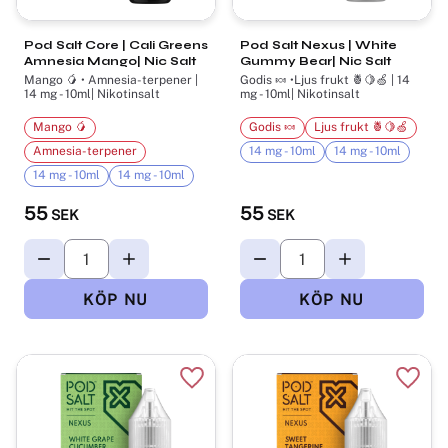
Pod Salt Core | Cali Greens
Pod Salt Nexus | White
Amnesia Mango| Nic Salt
Gummy Bear| Nic Salt
Mango 🥭 • Amnesia-terpener |
Godis 🍬 •Ljus frukt 🍍🍋🍏 | 14
14 mg - 10ml| Nikotinsalt
mg - 10ml| Nikotinsalt
Mango 🥭
Godis 🍬
Ljus frukt 🍍🍋🍏
Amnesia-terpener
14 mg - 10ml
14 mg - 10ml
14 mg - 10ml
14 mg - 10ml
55
55
SEK
SEK
Lägg till i favoriter
Lägg t