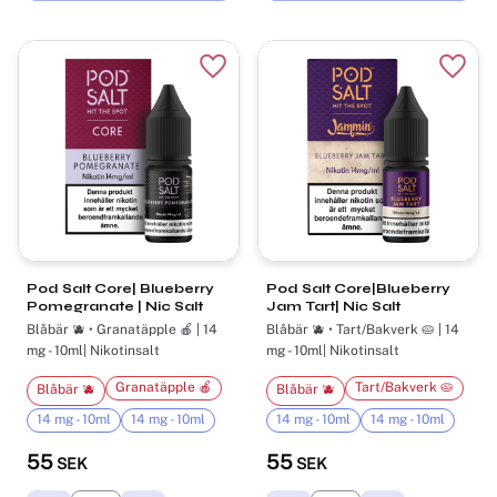
Lägg till i favoriter
Lägg t
Pod Salt Core| Blueberry
Pod Salt Core|Blueberry
Pomegranate | Nic Salt
Jam Tart| Nic Salt
Blåbär 🫐 • Granatäpple 🍎 | 14
Blåbär 🫐 • Tart/Bakverk 🥧 | 14
mg - 10ml| Nikotinsalt
mg - 10ml| Nikotinsalt
Granatäpple 🍎
Tart/Bakverk 🥧
Blåbär 🫐
Blåbär 🫐
14 mg - 10ml
14 mg - 10ml
14 mg - 10ml
14 mg - 10ml
55
55
SEK
SEK