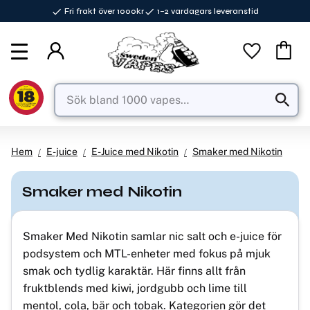
Fri frakt över 1000kr
1–2 vardagars leveranstid
Meny
Favorite
Kundva
Hem
E-juice
E-Juice med Nikotin
Smaker med Nikotin
Smaker med Nikotin
Smaker Med Nikotin samlar nic salt och e-juice för
podsystem och MTL-enheter med fokus på mjuk
smak och tydlig karaktär. Här finns allt från
fruktblends med kiwi, jordgubb och lime till
mentol, cola, bär och tobak. Kategorien gör det