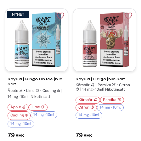
NYHET
Lägg till i favoriter
Lägg t
Koyuki | Ringo On Ice |Nic
Koyuki | Daigo |Nic Salt
Salt
Körsbär 🍒 • Persika 🍑 • Citron
🍋 | 14 mg - 10ml| Nikotinsalt
Äpple 🍏 • Lime 🍋 • Cooling ❄️ |
14 mg - 10ml| Nikotinsalt
Körsbär 🍒
Persika 🍑
Äpple 🍏
Lime 🍋
Citron 🍋
14 mg - 10ml
14 mg - 10ml
14 mg - 10ml
Cooling ❄️
14 mg - 10ml
79
79
SEK
SEK