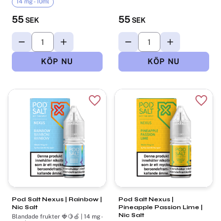
14 mg - 10ml
55
55
SEK
SEK
Lägg till i favoriter
Lägg t
Pod Salt Nexus | Rainbow |
Pod Salt Nexus |
Nic Salt
Pineapple Passion Lime |
Nic Salt
Blandade frukter 🍓🍋🍏 | 14 mg -