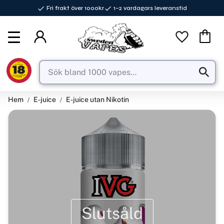
Fri frakt över 1000kr
1–2 vardagars leveranstid
Meny
Favorite
Kundva
Hem
E-juice
E-juice utan Nikotin
Slutsåld