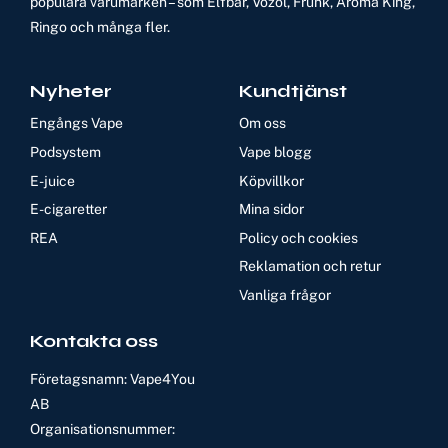
populära varumärken – som Elfbar, Vozol, Frunk, Aroma King,
Ringo och många fler.
Nyheter
Kundtjänst
Engångs Vape
Om oss
Podsystem
Vape blogg
E-juice
Köpvillkor
E-cigaretter
Mina sidor
REA
Policy och cookies
Reklamation och retur
Vanliga frågor
Kontakta oss
Företagsnamn: Vape4You
AB
Organisationsnummer: