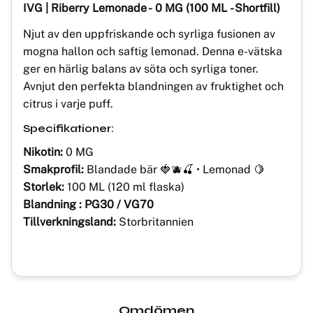
IVG | Riberry Lemonade
-
0 MG (100 ML - Shortfill)
Njut av den uppfriskande och syrliga fusionen av
mogna hallon och saftig lemonad. Denna e-vätska
ger en härlig balans av söta och syrliga toner.
Avnjut den perfekta blandningen av fruktighet och
citrus i varje puff.
Specifikationer:
Nikotin:
0 MG
Smakprofil:
Blandade bär 🍓🫐🍒 • Lemonad 🍋
Storlek:
100 ML (120 ml flaska)
Blandning : PG30 / VG70
Tillverkningsland:
Storbritannien
Omdömen