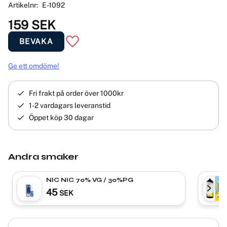
Artikelnr
E-1092
159
SEK
BEVAKA
Lägg till i favoriter
Ge ett omdöme!
Fri frakt på order över 1000kr
1-2 vardagars leveranstid
Öppet köp 30 dagar
Andra smaker
NIC NIC 70% VG / 30%PG
45
SEK