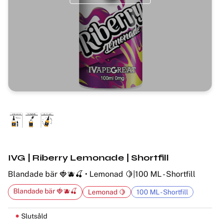
IVG | Riberry Lemonade | Shortfill
Blandade bär 🍓🫐🍒 • Lemonad 🍋|100 ML - Shortfill
Blandade bär 🍓🫐🍒
Lemonad 🍋
100 ML - Shortfill
Slutsåld