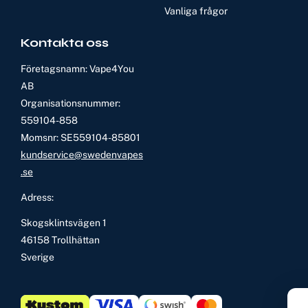
Vanliga frågor
Kontakta oss
Företagsnamn: Vape4You
AB
Organisationsnummer:
559104-858
Momsnr: SE559104-85801
kundservice@swedenvapes
.se
Adress:
Skogsklintsvägen 1
46158 Trollhättan
Sverige