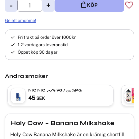
-
+
KÖP
Lägg 
Ge ett omdöme!
Fri frakt på order över 1000kr
1-2 vardagars leveranstid
Öppet köp 30 dagar
Andra smaker
NIC NIC 70% VG / 30%PG
45
SEK
Holy Cow – Banana Milkshake
Holy Cow Banana Milkshake är en krämig shortfill