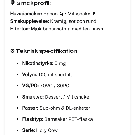
🍭 Smakprofil:
Huvudsmaker:
Banan 🍌 • Milkshake 🥛
Smakupplevelse:
Krämig, söt och rund
Efterton:
Mjuk banansötma med len finish
⚙️ Teknisk specifikation
Nikotinstyrka:
0 mg
Volym:
100 ml shortfill
VG/PG:
70VG / 30PG
Smaktyp:
Dessert / Milkshake
Passar:
Sub-ohm & DL-enheter
Flasktyp:
Barnsäker PET-flaska
Serie:
Holy Cow