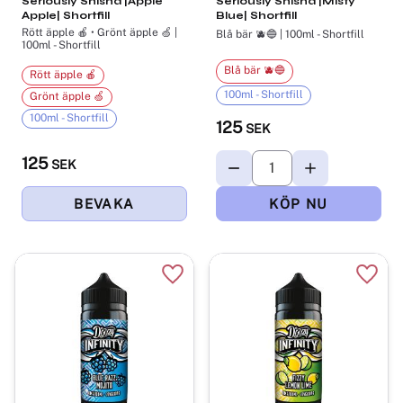
Seriously Shisha |Apple
Seriously Shisha |Misty
Apple| Shortfill
Blue| Shortfill
Rött äpple 🍎 • Grönt äpple 🍏 |
Blå bär 🫐🔵 | 100ml - Shortfill
100ml - Shortfill
Blå bär 🫐🔵
Rött äpple 🍎
100ml - Shortfill
Grönt äpple 🍏
100ml - Shortfill
125
SEK
125
SEK
Lägg till i favoriter
Lägg t