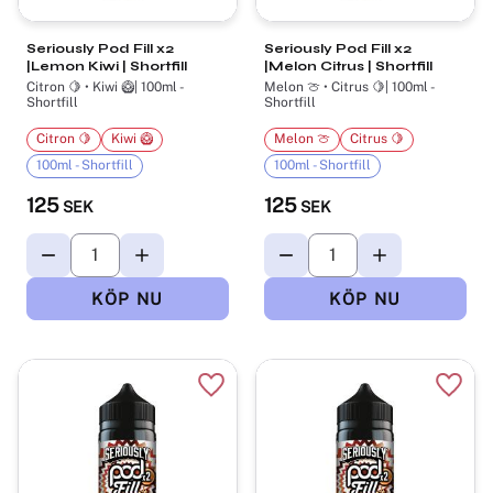
Seriously Pod Fill x2
Seriously Pod Fill x2
|Lemon Kiwi | Shortfill
|Melon Citrus | Shortfill
Citron 🍋 • Kiwi 🥝| 100ml -
Melon 🍈 • Citrus 🍋| 100ml -
Shortfill
Shortfill
Citron 🍋
Kiwi 🥝
Melon 🍈
Citrus 🍋
100ml - Shortfill
100ml - Shortfill
125
125
SEK
SEK
Lägg till i favoriter
Lägg t