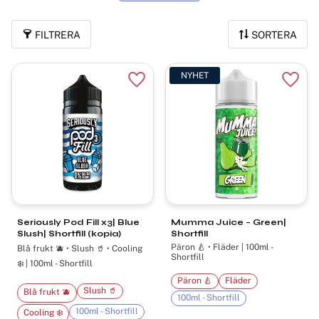
FILTRERA
SORTERA
NYHET
Lägg till i favoriter
Lägg t
Seriously Pod Fill x3| Blue
Mumma Juice – Green|
Slush| Shortfill (kopia)
Shortfill
Päron 🍐 • Fläder | 100ml -
Blå frukt 🫐 • Slush 🥤 • Cooling
Shortfill
❄️ | 100ml - Shortfill
Päron 🍐
Fläder
Slush 🥤
Blå frukt 🫐
100ml - Shortfill
100ml - Shortfill
Cooling ❄️