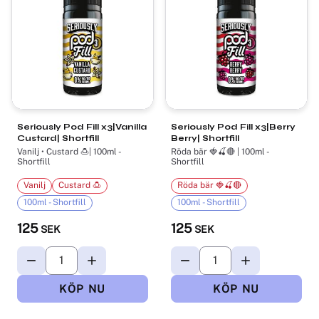
Seriously Pod Fill x3|Vanilla
Seriously Pod Fill x3|Berry
Custard| Shortfill
Berry| Shortfill
Vanilj • Custard 🍮| 100ml -
Röda bär 🍓🍒🔴 | 100ml -
Shortfill
Shortfill
Vanilj
Custard 🍮
Röda bär 🍓🍒🔴
100ml - Shortfill
100ml - Shortfill
125
125
SEK
SEK