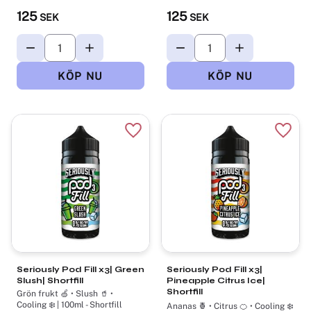
125
125
SEK
SEK
Lägg till i favoriter
Lägg t
Seriously Pod Fill x3| Green
Seriously Pod Fill x3|
Slush| Shortfill
Pineapple Citrus Ice|
Shortfill
Grön frukt 🍏 • Slush 🥤 •
Cooling ❄️ | 100ml - Shortfill
Ananas 🍍 • Citrus 🍊 • Cooling ❄️