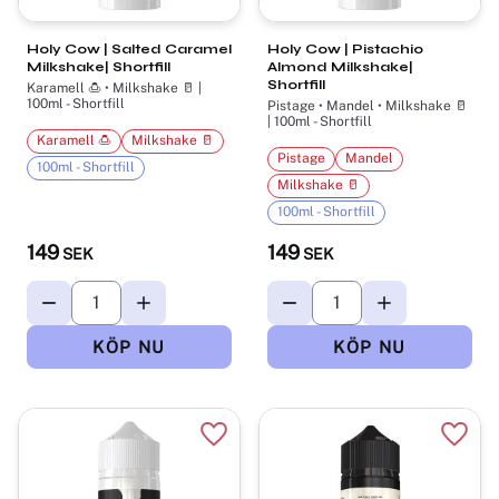
Holy Cow | Salted Caramel
Holy Cow | Pistachio
Milkshake| Shortfill
Almond Milkshake|
Shortfill
Karamell 🍮 • Milkshake 🥛 |
100ml - Shortfill
Pistage • Mandel • Milkshake 🥛
| 100ml - Shortfill
Karamell 🍮
Milkshake 🥛
Pistage
Mandel
100ml - Shortfill
Milkshake 🥛
100ml - Shortfill
149
149
SEK
SEK
Lägg till i favoriter
Lägg t