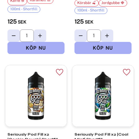
Kaffe ☕
Körsbär 🍒
Jordgubbe 🍓
100ml - Shortfill
100ml - Shortfill
125
125
SEK
SEK
Lägg till i favoriter
Lägg t
Seriously Pod Fill x2
Seriously Pod Fill x2 |Cool