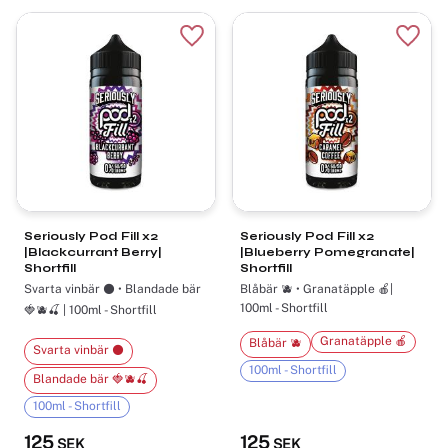
Lägg till i favoriter
Lägg t
Seriously Pod Fill x2
Seriously Pod Fill x2
|Blackcurrant Berry|
|Blueberry Pomegranate|
Shortfill
Shortfill
Svarta vinbär ⚫ • Blandade bär
Blåbär 🫐 • Granatäpple 🍎|
100ml - Shortfill
🍓🫐🍒 | 100ml - Shortfill
Granatäpple 🍎
Blåbär 🫐
Svarta vinbär ⚫
100ml - Shortfill
Blandade bär 🍓🫐🍒
100ml - Shortfill
125
125
SEK
SEK