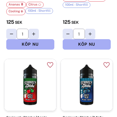
Ananas 🍍
Citrus 🍊
100ml - Shortfill
100ml - Shortfill
Cooling ❄️
125
125
SEK
SEK
Lägg till i favoriter
Lägg t