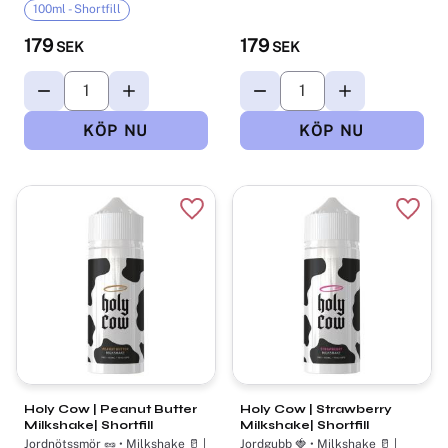
100ml - Shortfill
179
179
SEK
SEK
Lägg till i favoriter
Lägg t
Holy Cow | Peanut Butter
Holy Cow | Strawberry
Milkshake| Shortfill
Milkshake| Shortfill
Jordnötssmör 🥜 • Milkshake 🥛 |
Jordgubb 🍓 • Milkshake 🥛 |