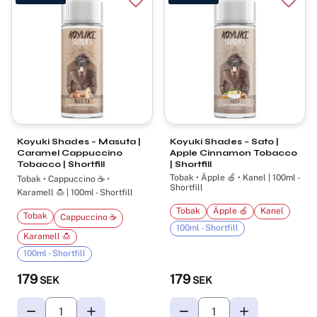
Lägg till i favoriter
Lägg t
Koyuki Shades – Masuta |
Koyuki Shades – Sato |
Caramel Cappuccino
Apple Cinnamon Tobacco
Tobacco | Shortfill
| Shortfill
Tobak • Äpple 🍏 • Kanel | 100ml -
Tobak • Cappuccino ☕ •
Shortfill
Karamell 🍮 | 100ml - Shortfill
Tobak
Äpple 🍏
Kanel
Tobak
Cappuccino ☕
100ml - Shortfill
Karamell 🍮
100ml - Shortfill
179
179
SEK
SEK