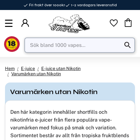
Fri frakt över 1000kr
1–2 vardagars leveranstid
Meny
Favorite
Kundva
Hem
E-juice
E-juice utan Nikotin
Varumärken utan Nikotin
Varumärken utan Nikotin
Den här kategorin innehåller shortfills och
nikotinfria e-juicer från flera populära vape-
varumärken med fokus på smak och variation.
Sortimentet består av allt från tropiska fruktblends