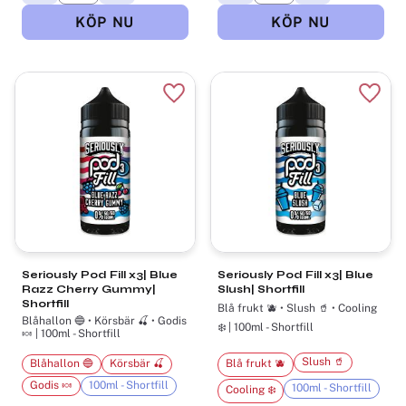
Lägg till i favoriter
Lägg t
Seriously Pod Fill x3| Blue
Seriously Pod Fill x3| Blue
Razz Cherry Gummy|
Slush| Shortfill
Shortfill
Blå frukt 🫐 • Slush 🥤 • Cooling
Blåhallon 🔵 • Körsbär 🍒 • Godis
❄️ | 100ml - Shortfill
🍬 | 100ml - Shortfill
Slush 🥤
Blåhallon 🔵
Körsbär 🍒
Blå frukt 🫐
Godis 🍬
100ml - Shortfill
100ml - Shortfill
Cooling ❄️