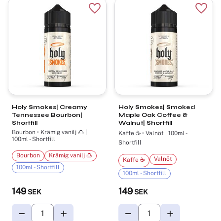
Lägg till i favoriter
Lägg t
Holy Smokes| Creamy
Holy Smokes| Smoked
Tennessee Bourbon|
Maple Oak Coffee &
Shortfill
Walnut| Shortfill
Bourbon • Krämig vanilj 🍮 |
Kaffe ☕ • Valnöt | 100ml -
100ml - Shortfill
Shortfill
Bourbon
Krämig vanilj 🍮
Valnöt
Kaffe ☕
100ml - Shortfill
100ml - Shortfill
149
149
SEK
SEK