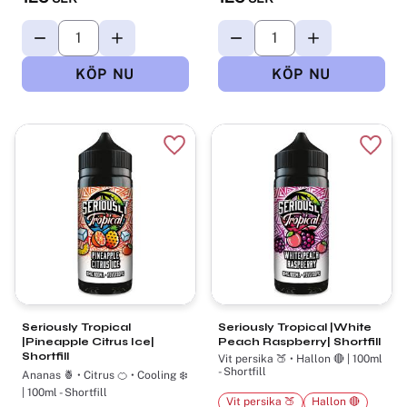
Lägg till i favoriter
Lägg t
Seriously Tropical
Seriously Tropical |White
|Pineapple Citrus Ice|
Peach Raspberry| Shortfill
Shortfill
Vit persika 🍑 • Hallon 🔴 | 100ml
- Shortfill
Ananas 🍍 • Citrus 🍊 • Cooling ❄️
| 100ml - Shortfill
Vit persika 🍑
Hallon 🔴