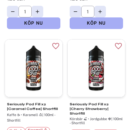
Lägg till i favoriter
Lägg t
Seriously Pod Fill x2
Seriously Pod Fill x2
|Caramel Coffee| Shortfill
|Cherry Strawberry|
Shortfill
Kaffe ☕ • Karamell 🍮| 100ml -
Körsbär 🍒 • Jordgubbe 🍓| 100ml
Shortfill
- Shortfill
Karamell 🍮