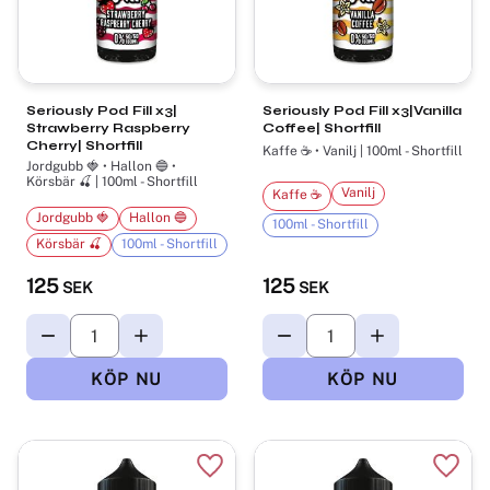
Seriously Pod Fill x3|
Seriously Pod Fill x3|Vanilla
Strawberry Raspberry
Coffee| Shortfill
Cherry| Shortfill
Kaffe ☕ • Vanilj | 100ml - Shortfill
Jordgubb 🍓 • Hallon 🔵 •
Körsbär 🍒 | 100ml - Shortfill
Vanilj
Kaffe ☕
Jordgubb 🍓
Hallon 🔵
100ml - Shortfill
Körsbär 🍒
100ml - Shortfill
125
125
SEK
SEK
Lägg till i favoriter
Lägg t