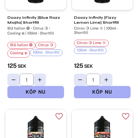
Doozy Infinity |Blue Razz
Doozy Infinity |Fizzy
Mojito| Shortfill
Lemon Lime| Shortfill
Blå hallon 🔵 • Citrus 🍋 •
Citron 🍋 Lime 🍈 | 100ml -
Shortfill
Cooling ❄️ | 100ml - Shortfill
Citron 🍋 Lime 🍈
Blå hallon 🔵
Citrus 🍋
100ml - Shortfill
100ml - Shortfill
Cooling ❄️
125
125
SEK
SEK
Lägg till i favoriter
Lägg t