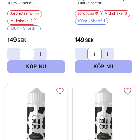
100ml - Shortfill
100ml - Shortfill
Jordnötssmör 🥜
Jordgubb 🍓
Milkshake 🥛
Milkshake 🥛
100ml - Shortfill
100ml - Shortfill
149
149
SEK
SEK
Lägg till i favoriter
Lägg t