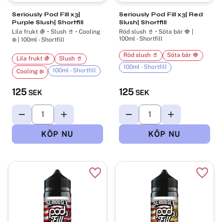
Seriously Pod Fill x3|
Seriously Pod Fill x3| Red
Purple Slush| Shortfill
Slush| Shortfill
Lila frukt 🍇 • Slush 🥤 • Cooling
Röd slush 🥤 • Söta bär 🍓 |
100ml - Shortfill
❄️ | 100ml - Shortfill
Röd slush 🥤
Söta bär 🍓
Lila frukt 🍇
Slush 🥤
100ml - Shortfill
100ml - Shortfill
Cooling ❄️
125
125
SEK
SEK
Lägg till i favoriter
Lägg t