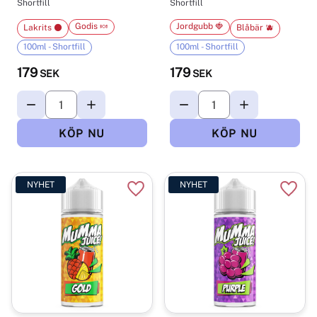
Shortfill
Shortfill
Godis 🍬
Jordgubb 🍓
Lakrits ⚫
Blåbär 🫐
100ml - Shortfill
100ml - Shortfill
179
179
SEK
SEK
NYHET
NYHET
Lägg till i favoriter
Lägg t