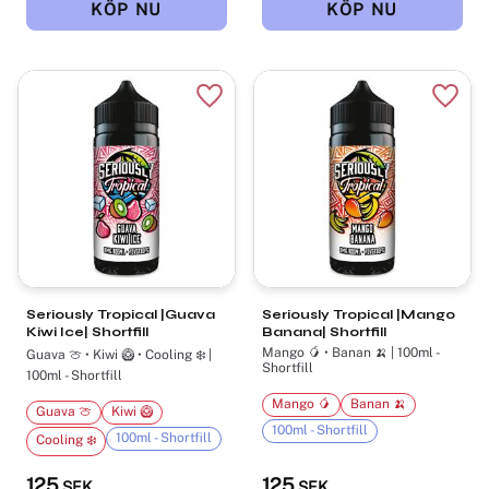
Lägg till i favoriter
Lägg t
Seriously Tropical |Guava
Seriously Tropical |Mango
Kiwi Ice| Shortfill
Banana| Shortfill
Mango 🥭 • Banan 🍌 | 100ml -
Guava 🍈 • Kiwi 🥝 • Cooling ❄️ |
Shortfill
100ml - Shortfill
Mango 🥭
Banan 🍌
Guava 🍈
Kiwi 🥝
100ml - Shortfill
100ml - Shortfill
Cooling ❄️
125
125
SEK
SEK