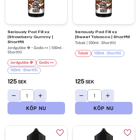
Seriously Pod Fill x2
Seriously Pod Fill x2
|Strawberry Gummy |
|Sweet Tobacco | Shortfill
Shortfill
Tobak | 100ml - Shortfill
Jordgubbe 🍓 • Godis 🍬 | 100ml -
Shortfill
Tobak
100ml - Shortfill
Jordgubbe 🍓
Godis 🍬
100ml - Shortfill
125
125
SEK
SEK
Lägg till i favoriter
Lägg t