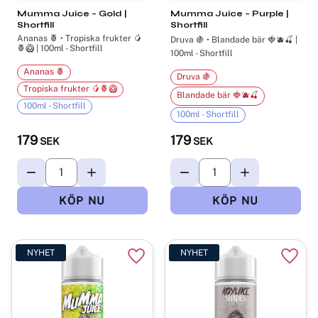
Mumma Juice – Gold |
Mumma Juice – Purple |
Shortfill
Shortfill
Ananas 🍍 • Tropiska frukter 🥭
Druva 🍇 • Blandade bär 🍓🫐🍒 |
🍍🥝 | 100ml - Shortfill
100ml - Shortfill
Ananas 🍍
Druva 🍇
Tropiska frukter 🥭🍍🥝
Blandade bär 🍓🫐🍒
100ml - Shortfill
100ml - Shortfill
179
179
SEK
SEK
NYHET
NYHET
Lägg till i favoriter
Lägg t