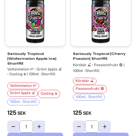
Seriously Tropical
Seriously Tropical |Cherry
|Watermelon Apple Ice|
Passion| Shortfill
Shortfill
Körsbär 🍒 • Passionsfrukt 🟣 |
Vattenmelon 🍉 • Grönt äpple 🍏
100ml - Shortfill
• Cooling ❄️ | 100ml - Shortfill
Körsbär 🍒
Vattenmelon 🍉
Passionsfrukt 🟣
Grönt äpple 🍏
Cooling ❄️
100ml - Shortfill
100ml - Shortfill
125
125
SEK
SEK