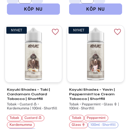
NYHET
NYHET
Lägg till i favoriter
Lägg t
Koyuki Shades – Taki |
Koyuki Shades – Yavin |
Cardamom Custard
Peppermint Ice Cream
Tobacco | Shortfill
Tobacco | Shortfill
Tobak • Custard 🍮 •
Tobak • Pepparmint • Glass 🍦 |
Kardemumma | 100ml - Shortfill
100ml - Shortfill
Tobak
Custard 🍮
Tobak
Pepparmint
Kardemumma
Glass 🍦
100ml - Shortfill