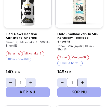
Holy Cow | Banana
Holy Smokes| Vanilla Milk
Milkshake| Shortfill
Kentucky Tobacco|
Shortfill
Banan 🍌 • Milkshake 🥛 | 100ml -
Shortfill
Tobak • Vaniljmjölk | 100ml -
Shortfill
Banan 🍌
Milkshake 🥛
Tobak
Vaniljmjölk
100ml - Shortfill
100ml - Shortfill
149
149
SEK
SEK