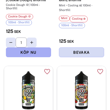
|Cookie Dough| Shortfill
Mint| Shortfill
Cookie Dough 🍪| 100ml -
Mint • Cooling ❄️| 100ml -
Shortfill
Shortfill
Cookie Dough 🍪
Mint
Cooling ❄️
100ml - Shortfill
100ml - Shortfill
125
SEK
125
SEK
Lägg till i favoriter
Lägg t