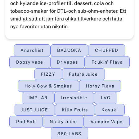
och kylande ice-profiler till dessert, cola och
tobacco-smaker för DTL- och sub-ohm-enheter. Ett
smidigt sätt att jämföra olika tillverkare och hitta
nya favoriter utan nikotin.
Anarchist
BAZOOKA
CHUFFED
Doozy vape
Dr Vapes
Fcukin' Flava
FIZZY
Future Juice
Holy Cow & Smokes
Horny Flava
IMP JAR
Irresistible
I VG
JUST JUICE
Killa Fruits
Koyuki
Pod Salt
Nasty Juice
Vampire Vape
360 LABS