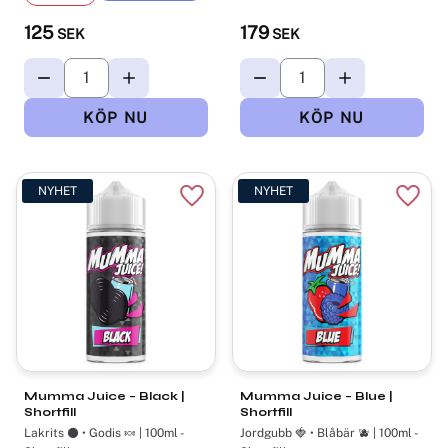
125
179
SEK
SEK
NYHET
NYHET
Lägg till i favoriter
Lägg t
Mumma Juice – Black |
Mumma Juice – Blue |
Shortfill
Shortfill
Lakrits ⚫ • Godis 🍬 | 100ml -
Jordgubb 🍓 • Blåbär 🫐 | 100ml -