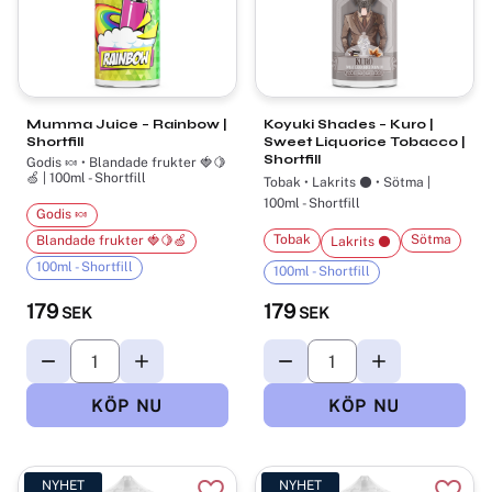
Mumma Juice – Rainbow |
Koyuki Shades – Kuro |
Shortfill
Sweet Liquorice Tobacco |
Shortfill
Godis 🍬 • Blandade frukter 🍓🍋
🍏 | 100ml - Shortfill
Tobak • Lakrits ⚫ • Sötma |
100ml - Shortfill
Godis 🍬
Tobak
Sötma
Blandade frukter 🍓🍋🍏
Lakrits ⚫
100ml - Shortfill
100ml - Shortfill
179
179
SEK
SEK
NYHET
NYHET