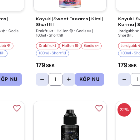
s |
Koyuki |Sweet Dreams | Kimi |
Koyuki |S
Shortfill
Karma | Sh
 🍓 • Godis
Drakfrukt • Hallon 🔴 • Godis 🍬 |
Jordgubb 🍓 • Go
100ml - Shortfill
Shortfill
ubb 🍓
Drakfrukt
Hallon 🔴
Godis 🍬
Jordgubb 
ill
100ml - Shortfill
100ml - Sho
179
179
SEK
SEK
22
%
Lägg till i favoriter
Lägg till i favorite