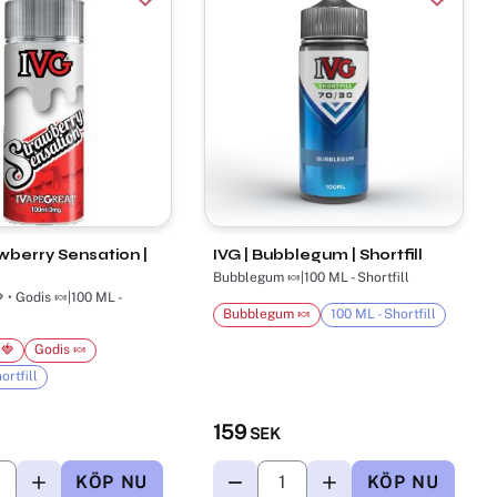
awberry Sensation |
IVG | Bubblegum | Shortfill
Bubblegum 🍬|100 ML - Shortfill
 • Godis 🍬|100 ML -
Bubblegum 🍬
100 ML - Shortfill
 🍓
Godis 🍬
ortfill
159
SEK