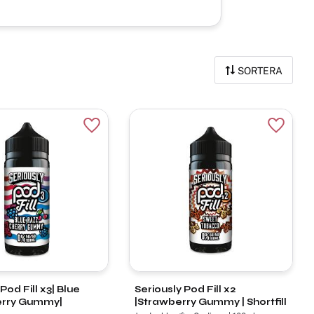
SORTERA
r
Lägg till i favoriter
Lägg til
Pod Fill x3| Blue
Seriously Pod Fill x2
erry Gummy|
|Strawberry Gummy | Shortfill
Jordgubbe 🍓 • Godis 🍬 | 100ml -