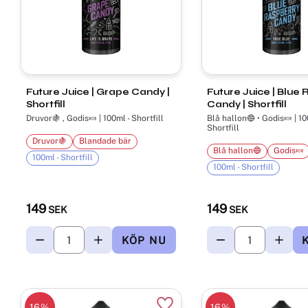
Future Juice | Grape Candy |
Future Juice | Blue
Shortfill
Candy | Shortfill
Druvor🍇 , Godis🍬 | 100ml - Shortfill
Blå hallon🔵 • Godis🍬 | 10
Shortfill
Druvor🍇
Blandade bär
Blå hallon🔵
Godis🍬
100ml - Shortfill
100ml - Shortfill
149
149
SEK
SEK
16
%
16
%
Lägg till i favoriter