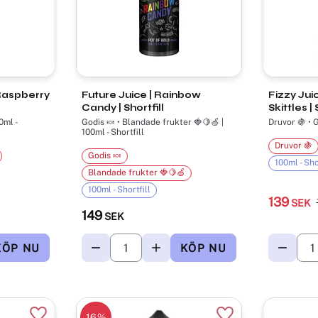
 Raspberry
Future Juice | Rainbow
Fizzy Jui
Candy | Shortfill
Skittles | 
0ml -
Godis 🍬 • Blandade frukter 🍓🍋🍏 |
Druvor 🍇 • G
100ml - Shortfill
Druvor 🍇
Godis 🍬
100ml - Sho
Blandade frukter 🍓🍋🍏
100ml - Shortfill
139
SEK
149
SEK
16
%
Lägg till i favoriter
Lägg till i favorite