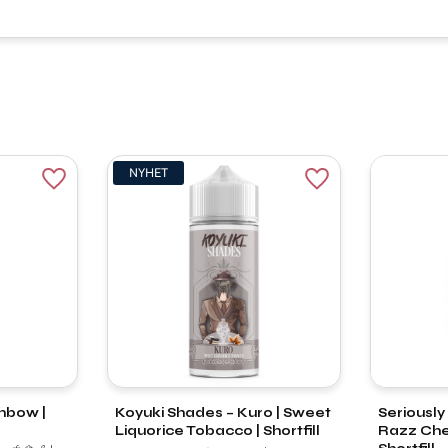
NYHET
Lägg till i favoriter
Lägg till i favorite
nbow |
Koyuki Shades – Kuro | Sweet
Seriously 
Liquorice Tobacco | Shortfill
Razz Ch
Shortfill
r 🍓🍋🍏 |
Tobak • Lakrits ⚫ • Sötma | 100ml -