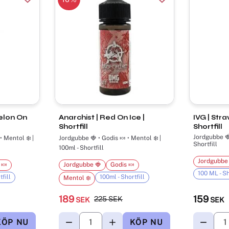
elon On
Anarchist | Red On Ice |
IVG | Str
Shortfill
Shortfill
Jordgubbe 🍓
• Mentol ❄️ |
Jordgubbe 🍓 • Godis 🍬 • Mentol ❄️ |
Shortfill
100ml - Shortfill
Jordgubbe
 🍬
Jordgubbe 🍓
Godis 🍬
100 ML - Sh
fill
100ml - Shortfill
Mentol ❄️
189
159
225
SEK
SEK
SEK