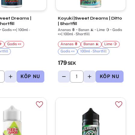
weet Dreams |
Koyuki |Sweet Dreams | Ditto
ortfill
| Shortfill
dis 🍬| 100ml -
Ananas 🍍 • Banan 🍌 • Lime 🍋 • Godis
🍬| 100ml - Shortfill

Godis 🍬
Ananas 🍍
Banan 🍌
Lime 🍋
rtfill
Godis 🍬
100ml - Shortfill
179
SEK
r
Lägg till i favoriter
Lägg til