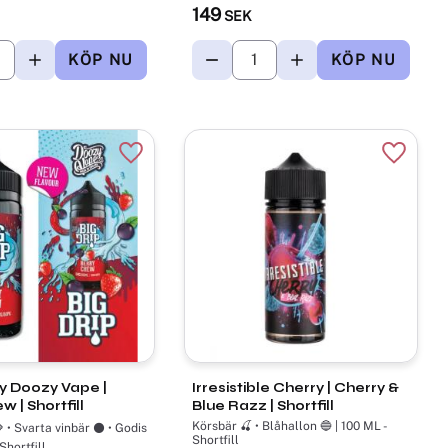
149
SEK
r
Lägg till i favoriter
Lägg til
by Doozy Vape |
Irresistible Cherry | Cherry &
 | Shortfill
Blue Razz | Shortfill
Körsbär 🍒 • Blåhallon 🔵 | 100 ML -
 • Svarta vinbär ⚫ • Godis
Shortfill
 Shortfill