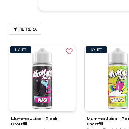
FILTRERA
NYHET
NYHET
Lägg till i favoriter
Mumma Juice – Black |
Mumma Juice – Rai
Shortfill
Shortfill
Godis 🍬 • Blandade frukte
Lakrits ⚫ • Godis 🍬 | 100ml - Shortfill