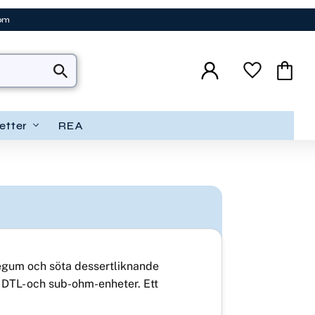
tom
Favoriter
Kundva
etter
REA
blegum och söta dessertliknande
 DTL- och sub-ohm-enheter. Ett