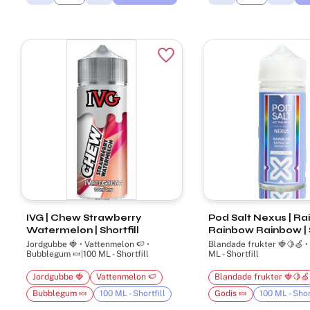
Lägg till i favoriter
IVG | Chew Strawberry
Pod Salt Nexus | R
Watermelon | Shortfill
Rainbow Rainbow | S
Jordgubbe 🍓 • Vattenmelon 🍉 •
Blandade frukter 🍓🍋🍏 •
Bubblegum 🍬|100 ML - Shortfill
ML - Shortfill
Jordgubbe 🍓
Vattenmelon 🍉
Blandade frukter 🍓🍋🍏
Bubblegum 🍬
100 ML - Shortfill
Godis 🍬
100 ML - Shor