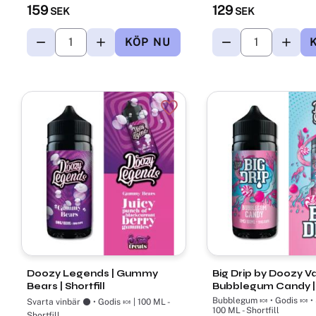
159
129
SEK
SEK
Lägg till i favoriter
Doozy Legends | Gummy
Big Drip by Doozy V
Bears | Shortfill
Bubblegum Candy | S
Bubblegum 🍬 • Godis 🍬 •
Svarta vinbär ⚫ • Godis 🍬 | 100 ML -
100 ML - Shortfill
Shortfill