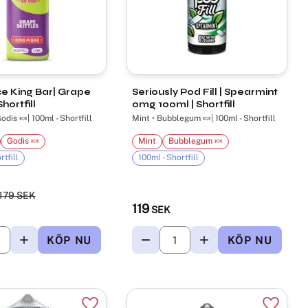
ce King Bar| Grape
Seriously Pod Fill | Spearmint
Shortfill
0mg 100ml | Shortfill
odis 🍬| 100ml - Shortfill
Mint • Bubblegum 🍬| 100ml - Shortfill
Godis 🍬
Mint
Bubblegum 🍬
rtfill
100ml - Shortfill
179
SEK
119
SEK
r
Lägg till i favoriter
Lägg til