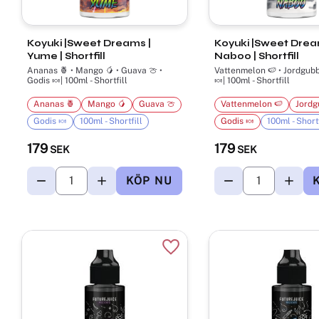
Koyuki |Sweet Dreams |
Koyuki |Sweet Dream
Yume | Shortfill
Naboo | Shortfill
Ananas 🍍 • Mango 🥭 • Guava 🍈 •
Vattenmelon 🍉 • Jordgubb
Godis 🍬| 100ml - Shortfill
🍬| 100ml - Shortfill
Ananas 🍍
Mango 🥭
Guava 🍈
Vattenmelon 🍉
Jordg
Godis 🍬
100ml - Shortfill
Godis 🍬
100ml - Shortf
179
179
SEK
SEK
Lägg till i favoriter