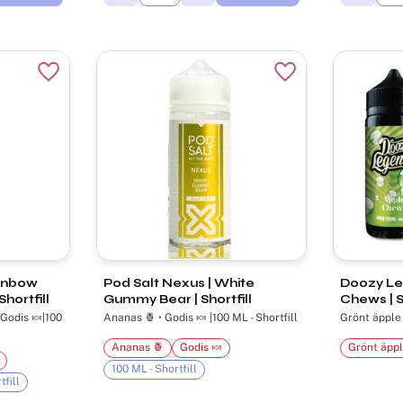
Lägg till i favoriter
Lägg till i favorite
ainbow
Pod Salt Nexus | White
Doozy Le
hortfill
Gummy Bear | Shortfill
Chews | Sh
 Godis 🍬|100
Ananas 🍍 • Godis 🍬 |100 ML - Shortfill
Grönt äpple 
Ananas 🍍
Godis 🍬
Grönt äppl
100 ML - Shortfill
tfill