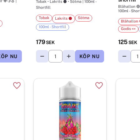
Blåhallon 🔵 
Shortfill
100ml - Short
Tobak
Sötma
Lakrits ⚫
Blåhallon 
100ml - Shortfill
Godis 🍬
179
125
SEK
SEK
Lägg till i favoriter
Lägg till i favorite