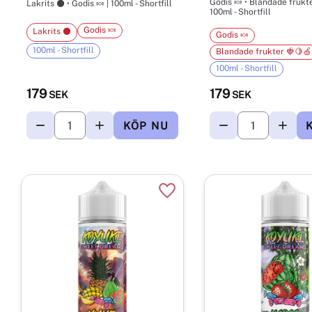
100ml - Shortfill
Godis 🍬
Lakrits ⚫
Godis 🍬
100ml - Shortfill
Blandade frukter 🍓🍋🍏
100ml - Shortfill
179
179
SEK
SEK
Lägg till i favoriter