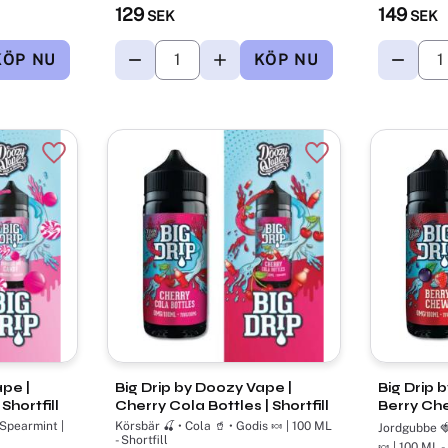
129
149
SEK
SEK
Lägg till i favoriter
Lägg till i favorite
ape |
Big Drip by Doozy Vape |
Big Drip 
hortfill
Cherry Cola Bottles | Shortfill
Berry Chew
 Spearmint |
Körsbär 🍒 • Cola 🥤 • Godis 🍬 | 100 ML
Jordgubbe 🍓
- Shortfill
🍬 | 100 ML -