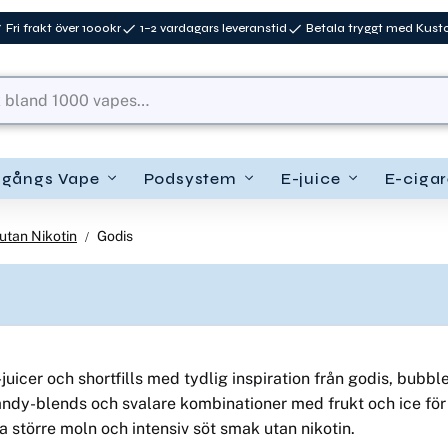
Fri frakt över 1000kr
1–2 vardagars leveranstid
Betala tryggt med Kus
ngångs Vape
Podsystem
E-juice
E-cigar
utan Nikotin
Godis
-juicer och shortfills med tydlig inspiration från godis, bub
candy-blends och svalare kombinationer med frukt och ice för
ha större moln och intensiv söt smak utan nikotin.