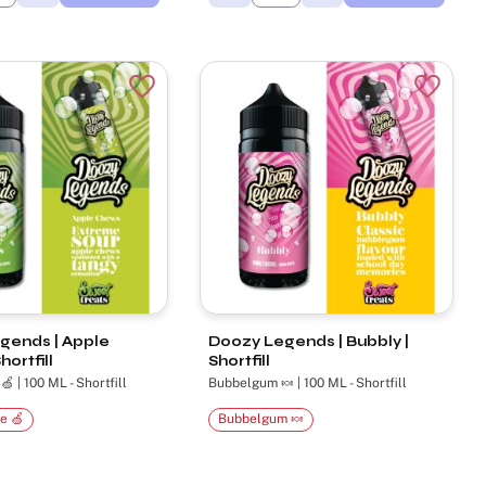
r
Lägg till i favoriter
Lägg til
gends | Apple
Doozy Legends | Bubbly |
ortfill
Shortfill
 | 100 ML - Shortfill
Bubbelgum 🍬 | 100 ML - Shortfill
e 🍏
Bubbelgum 🍬