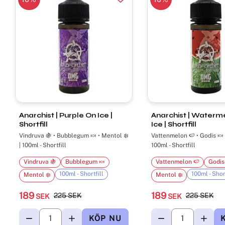
Anarchist | Purple On Ice |
Anarchist | Waterm
Shortfill
Ice | Shortfill
Vindruva 🍇 • Bubblegum 🍬 • Mentol ❄️
Vattenmelon 🍉 • Godis 🍬 
| 100ml - Shortfill
100ml - Shortfill
Vindruva 🍇
Bubblegum 🍬
Vattenmelon 🍉
Godis
100ml - Shortfill
100ml - Short
Mentol ❄️
Mentol ❄️
189
189
225
SEK
225
SEK
SEK
SEK