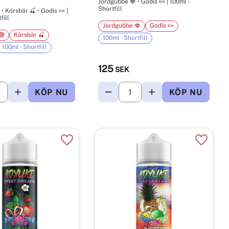
Shortfill
• Körsbär 🍒 • Godis 🍬 |
fill
Jordgubbe 🍓
Godis 🍬
🔵
Körsbär 🍒
100ml - Shortfill
100ml - Shortfill
125
SEK
r
Lägg till i favoriter
Lägg til