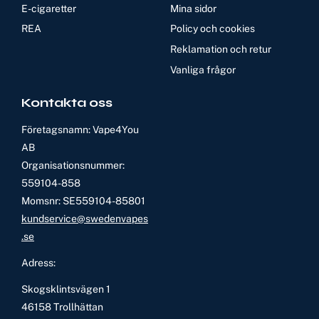
E-cigaretter
Mina sidor
REA
Policy och cookies
Reklamation och retur
Vanliga frågor
Kontakta oss
Företagsnamn: Vape4You
AB
Organisationsnummer:
559104-858
Momsnr: SE559104-85801
kundservice@swedenvapes
.se
Adress:
Skogsklintsvägen 1
46158 Trollhättan