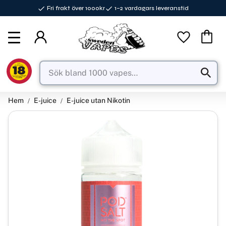
Fri frakt över 1000kr
1–2 vardagars leveranstid
Meny
Favorite
Kundva
Hem
E-juice
E-juice utan Nikotin