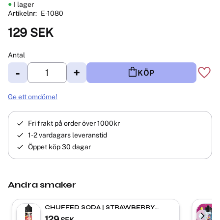
I lager
Artikelnr
E-1080
129
SEK
Antal
-
+
KÖP
Lägg 
Ge ett omdöme!
Fri frakt på order över 1000kr
1-2 vardagars leveranstid
Öppet köp 30 dagar
Andra smaker
CHUFFED SODA | STRAWBERRY
LEMONADE | Shortfill
129