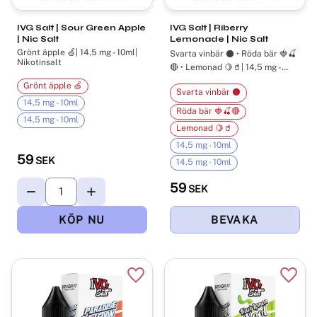
IVG Salt | Sour Green Apple
IVG Salt | Riberry
| Nic Salt
Lemonade | Nic Salt
Grönt äpple 🍏| 14,5 mg - 10ml|
Svarta vinbär ⚫ • Röda bär 🍓🍒
Nikotinsalt
🔴 • Lemonad 🍋🥤| 14,5 mg -
10ml| Nikotinsalt
Grönt äpple 🍏
Svarta vinbär ⚫
14,5 mg - 10ml
Röda bär 🍓🍒🔴
14,5 mg - 10ml
Lemonad 🍋🥤
14,5 mg - 10ml
59
SEK
14,5 mg - 10ml
59
SEK
Lägg till i favoriter
Lägg t