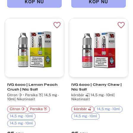
Lägg till i favoriter
Lägg t
IVG 6000 | Lemon Peach
IVG 6000 | Cherry Chew |
Crush | Nic Salt
Nic Salt
Citron 🍋 • Persika 🍑| 14,5 mg -
körsbär 🍒| 14,5 mg - 10ml|
10ml| Nikotinsalt
Nikotinsalt
Citron 🍋
Persika 🍑
körsbär 🍒
14,5 mg - 10ml
14,5 mg - 10ml
14,5 mg - 10ml
14,5 mg - 10ml