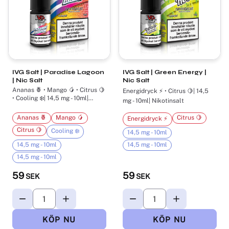
IVG Salt | Paradise Lagoon
IVG Salt | Green Energy |
| Nic Salt
Nic Salt
Ananas 🍍 • Mango 🥭 • Citrus 🍋
Energidryck ⚡ • Citrus 🍋| 14,5
• Cooling ❄️| 14,5 mg - 10ml|
mg - 10ml| Nikotinsalt
Nikotinsalt
Ananas 🍍
Mango 🥭
Citrus 🍋
Energidryck ⚡
Citrus 🍋
Cooling ❄️
14,5 mg - 10ml
14,5 mg - 10ml
14,5 mg - 10ml
14,5 mg - 10ml
59
59
SEK
SEK