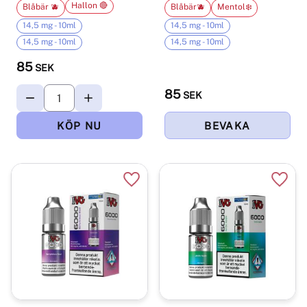
Hallon 🔴
Blåbär 🫐
Blåbär🫐
Mentol❄️
14,5 mg - 10ml
14,5 mg - 10ml
14,5 mg - 10ml
14,5 mg - 10ml
85
SEK
85
SEK
Lägg till i favoriter
Lägg t