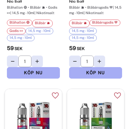
Nic Salt
Nic Salt
Blåhallon 🔵 • Blåbär 🫐 • Godis
Blåbär 🫐 • Blåbärsgodis 💙| 14,5
🍬| 14,5 mg - 10ml| Nikotinsalt
mg - 10ml| Nikotinsalt
Blåhallon 🔵
Blåbärsgodis 💙
Blåbär 🫐
Blåbär 🫐
Godis 🍬
14,5 mg - 10ml
14,5 mg - 10ml
14,5 mg - 10ml
14,5 mg - 10ml
59
59
SEK
SEK
Lägg till i favoriter
Lägg t