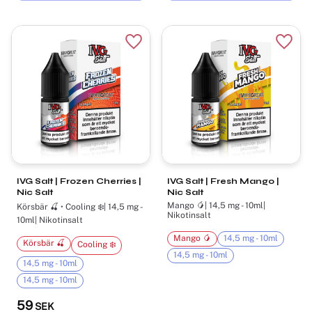
Lägg till i favoriter
Lägg t
IVG Salt | Frozen Cherries |
IVG Salt | Fresh Mango |
Nic Salt
Nic Salt
Mango 🥭| 14,5 mg - 10ml|
Körsbär 🍒 • Cooling ❄️| 14,5 mg -
Nikotinsalt
10ml| Nikotinsalt
Mango 🥭
14,5 mg - 10ml
Körsbär 🍒
Cooling ❄️
14,5 mg - 10ml
14,5 mg - 10ml
14,5 mg - 10ml
59
SEK