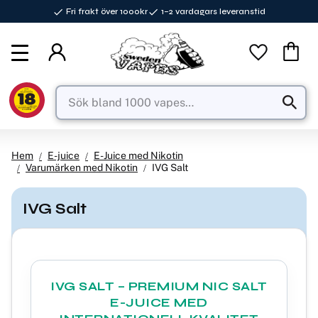
Fri frakt över 1000kr
1–2 vardagars leveranstid
Meny
Favorite
Kundva
Hem
E-juice
E-Juice med Nikotin
Varumärken med Nikotin
IVG Salt
IVG Salt
IVG SALT – PREMIUM NIC SALT
E-JUICE MED