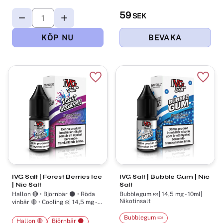
59
SEK
Lägg till i favoriter
Lägg t
IVG Salt | Forest Berries Ice
IVG Salt | Bubble Gum | Nic
| Nic Salt
Salt
Hallon 🔴 • Björnbär 🌑 • Röda
Bubblegum 🍬| 14,5 mg - 10ml|
Nikotinsalt
vinbär 🔴 • Cooling ❄️| 14,5 mg -
10ml| Nikotinsalt
Bubblegum 🍬
Hallon 🔴
Björnbär 🌑