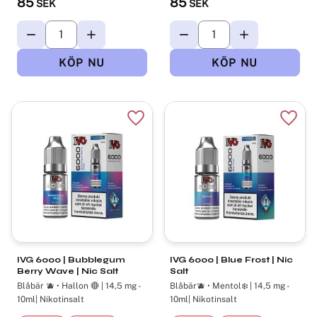
85
85
SEK
SEK
Lägg till i favoriter
Lägg t
IVG 6000 | Bubblegum
IVG 6000 | Blue Frost | Nic
Berry Wave | Nic Salt
Salt
Blåbär 🫐 • Hallon 🔴 | 14,5 mg -
Blåbär🫐 • Mentol❄️ | 14,5 mg -
10ml| Nikotinsalt
10ml| Nikotinsalt