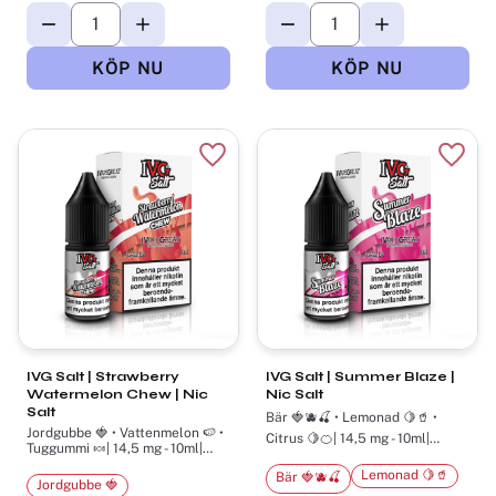
Lägg till i favoriter
Lägg t
IVG Salt | Strawberry
IVG Salt | Summer Blaze |
Watermelon Chew | Nic
Nic Salt
Salt
Bär 🍓🫐🍒 • Lemonad 🍋🥤 •
Jordgubbe 🍓 • Vattenmelon 🍉 •
Citrus 🍋🍊| 14,5 mg - 10ml|
Tuggummi 🍬| 14,5 mg - 10ml|
Nikotinsalt
Nikotinsalt
Lemonad 🍋🥤
Bär 🍓🫐🍒
Jordgubbe 🍓