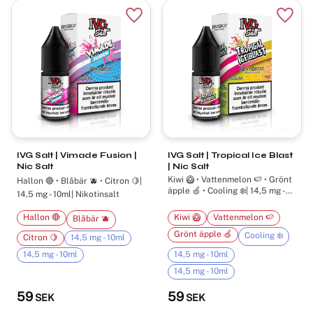
Lägg till i favoriter
Lägg t
IVG Salt | Vimade Fusion |
IVG Salt | Tropical Ice Blast
Nic Salt
| Nic Salt
Kiwi 🥝 • Vattenmelon 🍉 • Grönt
Hallon 🔴 • Blåbär 🫐 • Citron 🍋|
äpple 🍏 • Cooling ❄️| 14,5 mg -
14,5 mg - 10ml| Nikotinsalt
10ml| Nikotinsalt
Hallon 🔴
Kiwi 🥝
Vattenmelon 🍉
Blåbär 🫐
Grönt äpple 🍏
Cooling ❄️
Citron 🍋
14,5 mg - 10ml
14,5 mg - 10ml
14,5 mg - 10ml
14,5 mg - 10ml
59
59
SEK
SEK