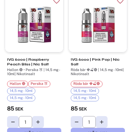
Lägg till i favoriter
Lägg t
IVG 6000 | Raspberry
IVG 6000 | Pink Pop | Nic
Peach Bliss | Nic Salt
Salt
Hallon 🔴 • Persika 🍑 | 14,5 mg -
Röda bär 🍓🍒🔴 | 14,5 mg - 10ml|
10ml| Nikotinsalt
Nikotinsalt
Hallon 🔴
Persika 🍑
Röda bär 🍓🍒🔴
14,5 mg - 10ml
14,5 mg - 10ml
14,5 mg - 10ml
14,5 mg - 10ml
85
85
SEK
SEK