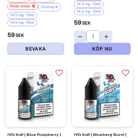
14,5 mg - 10ml
Röda vinbär 🔴
Cooling ❄️
14,5 mg - 10ml
14,5 mg - 10ml
59
14,5 mg - 10ml
SEK
59
SEK
Lägg till i favoriter
Lägg t
IVG Salt | Blue Raspberry |
IVG Salt | Blueberg Burst |