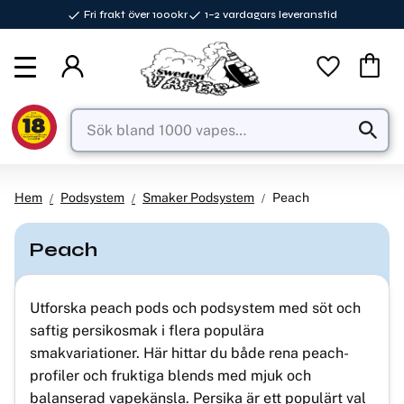
Fri frakt över 1000kr
1–2 vardagars leveranstid
Meny
Favorite
Kundva
Hem
Podsystem
Smaker Podsystem
Peach
Peach
Utforska peach pods och podsystem med söt och
saftig persikosmak i flera populära
smakvariationer. Här hittar du både rena peach-
profiler och fruktiga blends med mjuk och
balanserad vapekänsla. Persika är ett populärt val