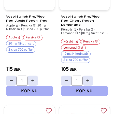
Vozol Switch Pro/Pico
Vozol Switch Pro/Pico
Pod| Apple Peach | Pod
Pod|Cherry Peach
Lemonade
Äpple 🍏 • Persika 🍑 |20 mg
Nikotinsalt | 2 x ca 700 puffar
Körsbär 🍒 • Persika 🍑 •
Lemonad 🍋🥤|10 mg Nikotinsalt
| 2 x ca 700 puffar
Äpple 🍏
Persika 🍑
Körsbär 🍒
Persika 🍑
20 mg Nikotinsalt
Lemonad 🍋🥤
2 x ca 700 puffar
10 mg Nikotinsalt
2 x ca 700 puffar
115
105
SEK
SEK
Lägg till i favoriter
Lägg t