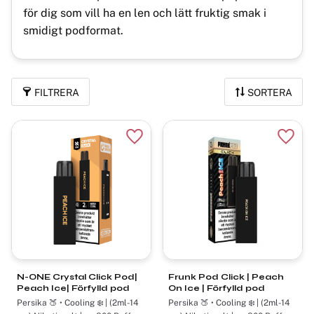
för dig som vill ha en len och lätt fruktig smak i
smidigt podformat.
FILTRERA
SORTERA
Lägg till i favoriter
Lägg t
N-ONE Crystal Click Pod|
Frunk Pod Click | Peach
Peach Ice| Förfylld pod
On Ice | Förfylld pod
Persika 🍑 • Cooling ❄️ | (2ml-14
Persika 🍑 • Cooling ❄️ | (2ml-14