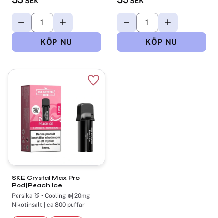
55
55
SEK
SEK
Lägg till i favoriter
SKE Crystal Max Pro
Pod|Peach Ice
Persika 🍑 • Cooling ❄️| 20mg
Nikotinsalt | ca 800 puffar