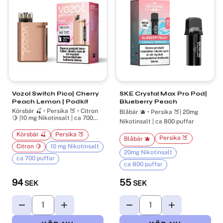
Vozol Switch Pico| Cherry
SKE Crystal Max Pro Pod|
Peach Lemon | Podkit
Blueberry Peach
Körsbär 🍒 • Persika 🍑 • Citron
Blåbär 🫐 • Persika 🍑| 20mg
🍋 |10 mg Nikotinsalt | ca 700
Nikotinsalt | ca 800 puffar
puffar
Körsbär 🍒
Persika 🍑
Persika 🍑
Blåbär 🫐
Citron 🍋
10 mg Nikotinsalt
20mg Nikotinsalt
ca 700 puffar
ca 800 puffar
94
55
SEK
SEK