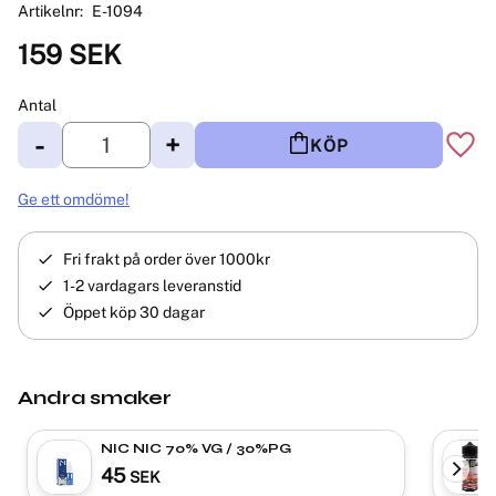
Artikelnr
E-1094
159
SEK
Antal
-
+
KÖP
Lägg 
Ge ett omdöme!
Fri frakt på order över 1000kr
1-2 vardagars leveranstid
Öppet köp 30 dagar
Andra smaker
NIC NIC 70% VG / 30%PG
45
SEK