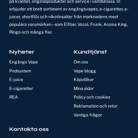
på kvalitet, originalprodukter och service i världsklass. Vi
erbjuder ett brett sortiment av engångsvapes, e-cigaretter, e-
juicer, shortfills och nikotinsalter från marknadens mest
populära varumärken – som Elfbar, Vozol, Frunk, Aroma King,
Ringo och många fler.
Nyheter
Kundtjänst
Engångs Vape
Om oss
Podsystem
Vape blogg
E-juice
Köpvillkor
E-cigaretter
Mina sidor
REA
Policy och cookies
Reklamation och retur
Vanliga frågor
Kontakta oss