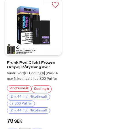
Lägg till i favoriter
Frunk Pod Click | Frozen
Grape| Påfyllningsbar
Vindruvor🍇 • Cooling❄️| (2ml-14
mg) Nikotinsalt | ca 800 Puffar
Vindruvor🍇
Cooling❄️
(2ml-14 mg) Nikotinsalt
ca 800 Puffar
(2ml-14 mg) Nikotinsalt
79
SEK