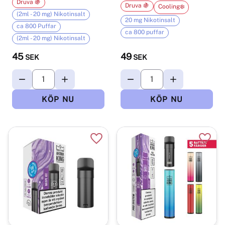
Druva 🍇
Druva 🍇
Cooling❄️
(2ml - 20 mg) Nikotinsalt
20 mg Nikotinsalt
ca 800 Puffar
ca 800 puffar
(2ml - 20 mg) Nikotinsalt
45
49
SEK
SEK
Lägg till i favoriter
Lägg t