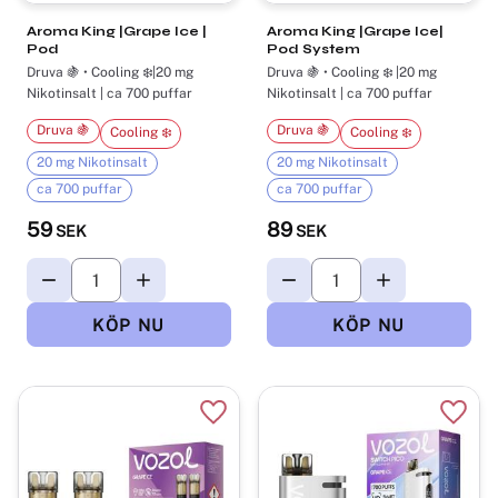
Aroma King |Grape Ice |
Aroma King |Grape Ice|
Pod
Pod System
Druva 🍇 • Cooling ❄️|20 mg
Druva 🍇 • Cooling ❄️ |20 mg
Nikotinsalt | ca 700 puffar
Nikotinsalt | ca 700 puffar
Druva 🍇
Druva 🍇
Cooling ❄️
Cooling ❄️
20 mg Nikotinsalt
20 mg Nikotinsalt
ca 700 puffar
ca 700 puffar
59
89
SEK
SEK
Lägg till i favoriter
Lägg t