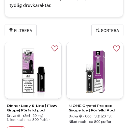
tydlig druvkaraktär.
FILTRERA
SORTERA
Lägg till i favoriter
Lägg t
Dinner Lady S-Line | Fizzy
N ONE Crystal Pro pod |
Grape| Förfylld pod
Grape Ice | Förfylld Pod
Druva 🍇 | (2ml - 20 mg)
Druva 🍇 • Cooling❄️ |20 mg
Nikotinsalt | ca 800 Puffar
Nikotinsalt | ca 800 puffar