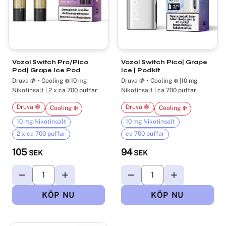
Vozol Switch Pro/Pico
Vozol Switch Pico| Grape
Pod| Grape Ice Pod
Ice | Podkit
Druva 🍇 • Cooling ❄️|10 mg
Druva 🍇 • Cooling ❄️ |10 mg
Nikotinsalt | 2 x ca 700 puffar
Nikotinsalt | ca 700 puffar
Druva 🍇
Druva 🍇
Cooling ❄️
Cooling ❄️
10 mg Nikotinsalt
10 mg Nikotinsalt
2 x ca 700 puffar
ca 700 puffar
105
94
SEK
SEK