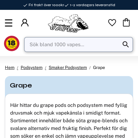
Fri frakt över 1000kr
1–2 vardagars leveranstid
Meny
Favorite
Kundva
Hem
Podsystem
Smaker Podsystem
Grape
Grape
Här hittar du grape pods och podsystem med fyllig
druvsmak och mjuk vapekänsla i smidigt format.
Sortimentet innehåller både söta grape-blends och
svalare alternativ med fruktig finish. Perfekt för dig
som söker en enkel och jämn vapeupplevelse med