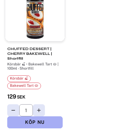
CHUFFED DESSERT |
CHERRY BAKEWELL |
Shortfill
Körsbär 🍒 • Bakewell Tart 🥧 |
100ml - Shortfill
Körsbär 🍒
Bakewell Tart 🥧
129
SEK