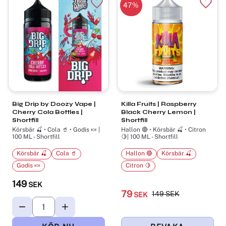
47
%
Lägg till i favoriter
Lägg t
Big Drip by Doozy Vape |
Killa Fruits | Raspberry
Cherry Cola Bottles |
Black Cherry Lemon |
Shortfill
Shortfill
Körsbär 🍒 • Cola 🥤 • Godis 🍬 |
Hallon 🔴 • Körsbär 🍒 • Citron
100 ML - Shortfill
🍋| 100 ML - Shortfill
Körsbär 🍒
Cola 🥤
Hallon 🔴
Körsbär 🍒
Godis 🍬
Citron 🍋
149
SEK
79
149
SEK
SEK