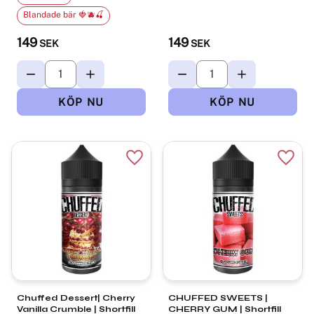
Blandade bär 🍓🫐🍒
149
149
SEK
SEK
Lägg till i favoriter
Lägg t
Chuffed Dessert| Cherry
CHUFFED SWEETS |
Vanilla Crumble | Shortfill
CHERRY GUM | Shortfill