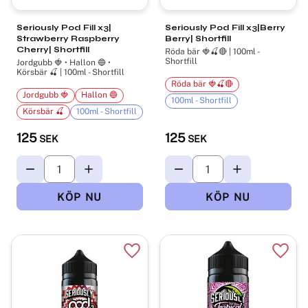
Seriously Pod Fill x3|
Seriously Pod Fill x3|Berry
Strawberry Raspberry
Berry| Shortfill
Cherry| Shortfill
Röda bär 🍓🍒🔴 | 100ml -
Shortfill
Jordgubb 🍓 • Hallon 🔵 •
Körsbär 🍒 | 100ml - Shortfill
Röda bär 🍓🍒🔴
Jordgubb 🍓
Hallon 🔵
100ml - Shortfill
Körsbär 🍒
100ml - Shortfill
125
125
SEK
SEK
Lägg till i favoriter
Lägg t