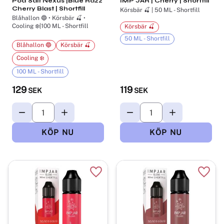
Pod Salt Nexus |Blue Razz
IMP JAR | Cherry | Shortfill
Cherry Blast | Shortfill
Körsbär 🍒 | 50 ML - Shortfill
Blåhallon 🔵 • Körsbär 🍒 •
Cooling ❄️|100 ML - Shortfill
Körsbär 🍒
50 ML - Shortfill
Blåhallon 🔵
Körsbär 🍒
Cooling ❄️
100 ML - Shortfill
129
119
SEK
SEK
Lägg till i favoriter
Lägg t