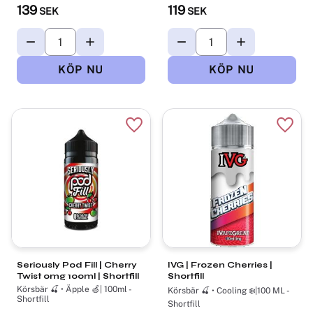
139
119
SEK
SEK
Lägg till i favoriter
Lägg t
Seriously Pod Fill | Cherry
IVG | Frozen Cherries |
Twist 0mg 100ml | Shortfill
Shortfill
Körsbär 🍒 • Äpple 🍏| 100ml -
Körsbär 🍒 • Cooling ❄️|100 ML -
Shortfill
Shortfill