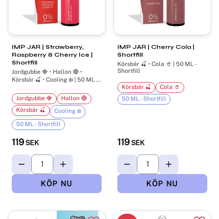
IMP JAR | Strawberry,
IMP JAR | Cherry Cola |
Raspberry & Cherry Ice |
Shortfill
Shortfill
Körsbär 🍒 • Cola 🥤 | 50 ML -
Shortfill
Jordgubbe 🍓 • Hallon 🔴 •
Körsbär 🍒 • Cooling ❄️ | 50 ML -
Körsbär 🍒
Cola 🥤
Shortfill
Jordgubbe 🍓
Hallon 🔴
50 ML - Shortfill
Körsbär 🍒
Cooling ❄️
50 ML - Shortfill
119
119
SEK
SEK