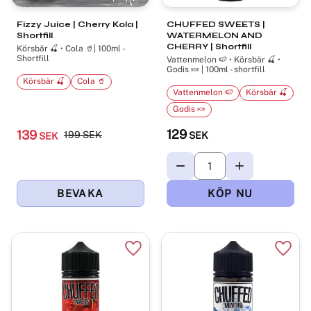
Fizzy Juice | Cherry Kola |
CHUFFED SWEETS |
Shortfill
WATERMELON AND
CHERRY | Shortfill
Körsbär 🍒 • Cola 🥤| 100ml -
Shortfill
Vattenmelon 🍉 • Körsbär 🍒 •
Godis 🍬 | 100ml - shortfill
Körsbär 🍒
Cola 🥤
Vattenmelon 🍉
Körsbär 🍒
Godis 🍬
129
139
199
SEK
SEK
SEK
Lägg till i favoriter
Lägg t