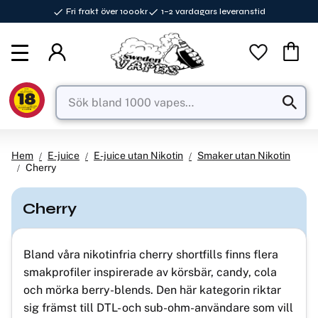
Fri frakt över 1000kr
1–2 vardagars leveranstid
Meny
Favorite
Kundva
Hem
E-juice
E-juice utan Nikotin
Smaker utan Nikotin
Cherry
Cherry
Bland våra nikotinfria cherry shortfills finns flera
smakprofiler inspirerade av körsbär, candy, cola
och mörka berry-blends. Den här kategorin riktar
sig främst till DTL- och sub-ohm-användare som vill