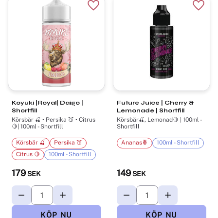
Lägg till i favoriter
Lägg t
Koyuki |Royal| Daigo |
Future Juice | Cherry &
Shortfill
Lemonade | Shortfill
Körsbär 🍒 • Persika 🍑 • Citrus
Körsbär🍒, Lemonad🍋 | 100ml -
🍋| 100ml - Shortfill
Shortfill
Körsbär 🍒
Persika 🍑
Ananas🍍
100ml - Shortfill
Citrus 🍋
100ml - Shortfill
179
149
SEK
SEK