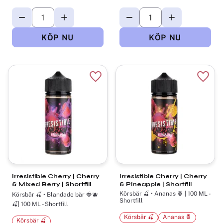
Lägg till i favoriter
Lägg t
Irresistible Cherry | Cherry
Irresistible Cherry | Cherry
& Mixed Berry | Shortfill
& Pineapple | Shortfill
Körsbär 🍒 • Ananas 🍍 | 100 ML -
Körsbär 🍒 • Blandade bär 🍓🫐
Shortfill
🍒| 100 ML - Shortfill
Körsbär 🍒
Ananas 🍍
Körsbär 🍒