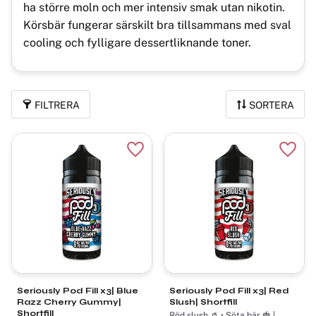
ha större moln och mer intensiv smak utan nikotin.
Körsbär fungerar särskilt bra tillsammans med sval
cooling och fylligare dessertliknande toner.
FILTRERA
SORTERA
Lägg till i favoriter
Lägg t
Seriously Pod Fill x3| Blue
Seriously Pod Fill x3| Red
Razz Cherry Gummy|
Slush| Shortfill
Shortfill
Röd slush 🥤 • Söta bär 🍓 |