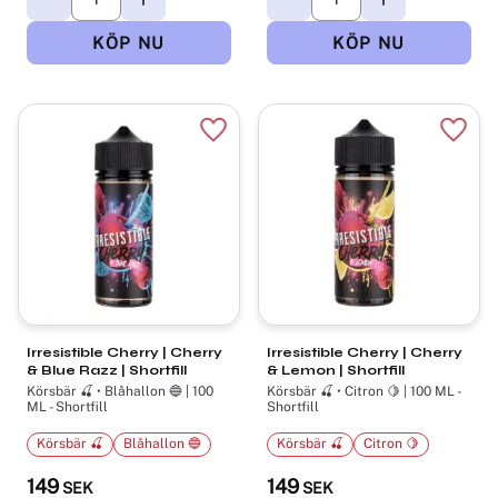
Lägg till i favoriter
Lägg t
Irresistible Cherry | Cherry
Irresistible Cherry | Cherry
& Blue Razz | Shortfill
& Lemon | Shortfill
Körsbär 🍒 • Blåhallon 🔵 | 100
Körsbär 🍒 • Citron 🍋 | 100 ML -
ML - Shortfill
Shortfill
Körsbär 🍒
Blåhallon 🔵
Körsbär 🍒
Citron 🍋
149
149
SEK
SEK