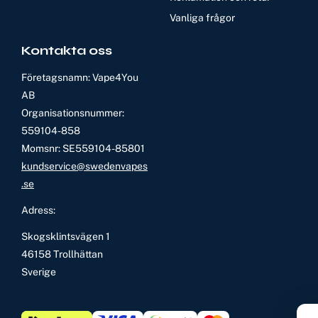
Vanliga frågor
Kontakta oss
Företagsnamn: Vape4You
AB
Organisationsnummer:
559104-858
Momsnr: SE559104-85801
kundservice@swedenvapes
.se
Adress:
Skogsklintsvägen 1
46158 Trollhättan
Sverige