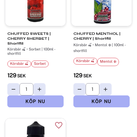
CHUFFED SWEETS |
CHUFFED MENTHOL |
CHERRY SHERBET |
CHERRY | Shortfill
Shortfill
Körsbär 🍒 • Mentol ❄️ | 100ml -
Körsbär 🍒 • Sorbet | 100ml -
shortfill
shortfill
Körsbär 🍒
Mentol ❄️
Körsbär 🍒
Sorbet
129
129
SEK
SEK
Lägg till i favoriter