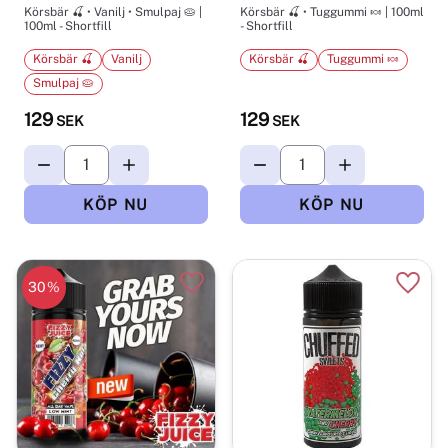
Körsbär 🍒 • Vanilj • Smulpaj 🥧 |
Körsbär 🍒 • Tuggummi 🍬 | 100ml
100ml - Shortfill
- Shortfill
Körsbär 🍒
Vanilj
Körsbär 🍒
Tuggummi 🍬
Smulpaj 🥧
129
129
SEK
SEK
30
%
Lägg till i favoriter
Lägg t