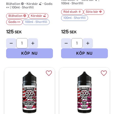
100ml - Shortfill
Blåhallon 🔵 • Körsbär 🍒 • Godis
🍬 | 100ml - Shortfill
Röd slush 🥤
Söta bär 🍓
Blåhallon 🔵
Körsbär 🍒
100ml - Shortfill
Godis 🍬
100ml - Shortfill
125
125
SEK
SEK
Lägg till i favoriter
Lägg t