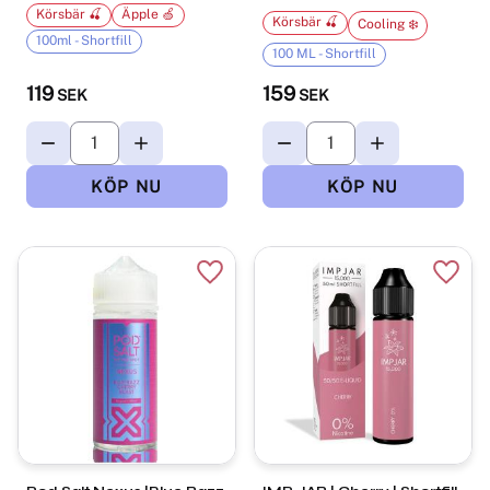
Körsbär 🍒
Äpple 🍏
Körsbär 🍒
Cooling ❄️
100ml - Shortfill
100 ML - Shortfill
119
159
SEK
SEK
Lägg till i favoriter
Lägg t