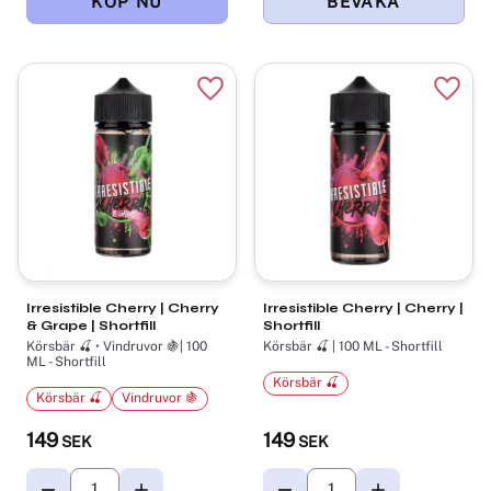
Lägg till i favoriter
Lägg t
Irresistible Cherry | Cherry
Irresistible Cherry | Cherry |
& Grape | Shortfill
Shortfill
Körsbär 🍒 • Vindruvor 🍇| 100
Körsbär 🍒 | 100 ML - Shortfill
ML - Shortfill
Körsbär 🍒
Körsbär 🍒
Vindruvor 🍇
149
149
SEK
SEK