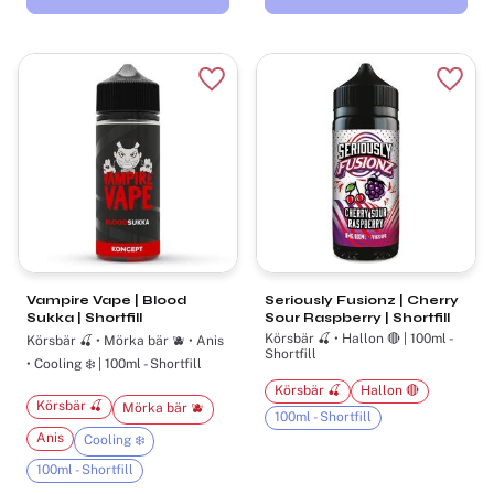
Lägg till i favoriter
Lägg t
Vampire Vape | Blood
Seriously Fusionz | Cherry
Sukka | Shortfill
Sour Raspberry | Shortfill
Körsbär 🍒 • Hallon 🔴 | 100ml -
Körsbär 🍒 • Mörka bär 🫐 • Anis
Shortfill
• Cooling ❄️ | 100ml - Shortfill
Körsbär 🍒
Hallon 🔴
Körsbär 🍒
Mörka bär 🫐
100ml - Shortfill
Anis
Cooling ❄️
100ml - Shortfill