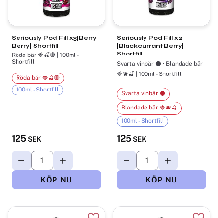
Seriously Pod Fill x3|Berry
Seriously Pod Fill x2
Berry| Shortfill
|Blackcurrant Berry|
Shortfill
Röda bär 🍓🍒🔴 | 100ml -
Shortfill
Svarta vinbär ⚫ • Blandade bär
🍓🫐🍒 | 100ml - Shortfill
Röda bär 🍓🍒🔴
100ml - Shortfill
Svarta vinbär ⚫
Blandade bär 🍓🫐🍒
100ml - Shortfill
125
125
SEK
SEK