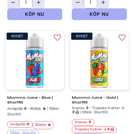
NYHET
NYHET
Lägg till i favoriter
Lägg t
Mumma Juice – Blue |
Mumma Juice – Gold |
Shortfill
Shortfill
Ananas 🍍 • Tropiska frukter 🥭
Jordgubb 🍓 • Blåbär 🫐 | 100ml -
🍍🥝 | 100ml - Shortfill
Shortfill
Ananas 🍍
Jordgubb 🍓
Blåbär 🫐
Tropiska frukter 🥭🍍🥝
100ml - Shortfill