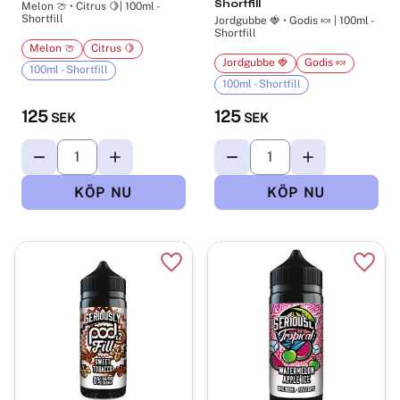
Shortfill
Melon 🍈 • Citrus 🍋| 100ml -
Shortfill
Jordgubbe 🍓 • Godis 🍬 | 100ml -
Shortfill
Melon 🍈
Citrus 🍋
Jordgubbe 🍓
Godis 🍬
100ml - Shortfill
100ml - Shortfill
125
125
SEK
SEK
Lägg till i favoriter
Lägg t