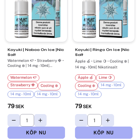
Koyuki | Naboo On Ice |Nic
Koyuki | Ringo On Ice |Nic
Salt
Salt
Watermelon 🍉 • Strawberry 🍓 •
Äpple 🍏 • Lime 🍋 • Cooling ❄️ |
Cooling ❄️ | 14 mg - 10ml|
14 mg - 10ml| Nikotinsalt
Nikotinsalt
Watermelon 🍉
Äpple 🍏
Lime 🍋
Strawberry 🍓
14 mg - 10ml
Cooling ❄️
Cooling ❄️
14 mg - 10ml
14 mg - 10ml
14 mg - 10ml
79
79
SEK
SEK