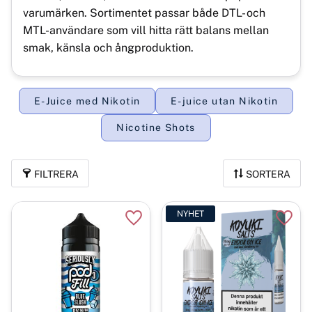
varumärken. Sortimentet passar både DTL- och
MTL-användare som vill hitta rätt balans mellan
smak, känsla och ångproduktion.
E-Juice med Nikotin
E-juice utan Nikotin
Nicotine Shots
FILTRERA
SORTERA
NYHET
Lägg till i favoriter
Lägg t