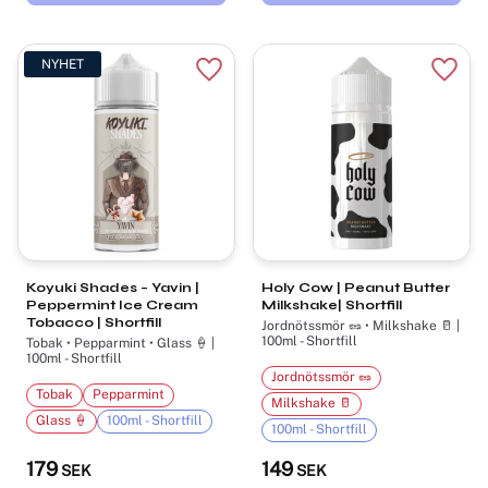
NYHET
Lägg till i favoriter
Lägg t
Koyuki Shades – Yavin |
Holy Cow | Peanut Butter
Peppermint Ice Cream
Milkshake| Shortfill
Tobacco | Shortfill
Jordnötssmör 🥜 • Milkshake 🥛 |
100ml - Shortfill
Tobak • Pepparmint • Glass 🍦 |
100ml - Shortfill
Jordnötssmör 🥜
Tobak
Pepparmint
Milkshake 🥛
Glass 🍦
100ml - Shortfill
100ml - Shortfill
179
149
SEK
SEK