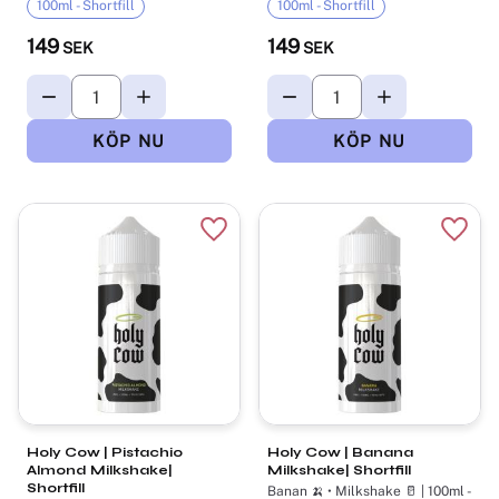
100ml - Shortfill
100ml - Shortfill
149
149
SEK
SEK
Lägg till i favoriter
Lägg t
Holy Cow | Pistachio
Holy Cow | Banana
Almond Milkshake|
Milkshake| Shortfill
Shortfill
Banan 🍌 • Milkshake 🥛 | 100ml -