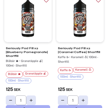
Lägg till i favoriter
Lägg t
Seriously Pod Fill x2
Seriously Pod Fill x2
|Blueberry Pomegranate|
|Caramel Coffee| Shortfill
Shortfill
Kaffe ☕ • Karamell 🍮| 100ml -
Blåbär 🫐 • Granatäpple 🍎|
Shortfill
100ml - Shortfill
Karamell 🍮
Kaffe ☕
Granatäpple 🍎
Blåbär 🫐
100ml - Shortfill
100ml - Shortfill
125
125
SEK
SEK