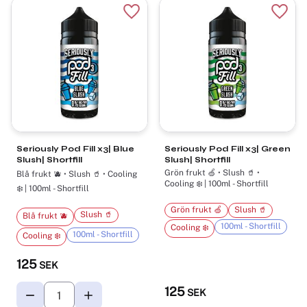
Lägg till i favoriter
Lägg t
Seriously Pod Fill x3| Blue
Seriously Pod Fill x3| Green
Slush| Shortfill
Slush| Shortfill
Grön frukt 🍏 • Slush 🥤 •
Blå frukt 🫐 • Slush 🥤 • Cooling
Cooling ❄️ | 100ml - Shortfill
❄️ | 100ml - Shortfill
Grön frukt 🍏
Slush 🥤
Slush 🥤
Blå frukt 🫐
100ml - Shortfill
Cooling ❄️
100ml - Shortfill
Cooling ❄️
125
SEK
125
SEK