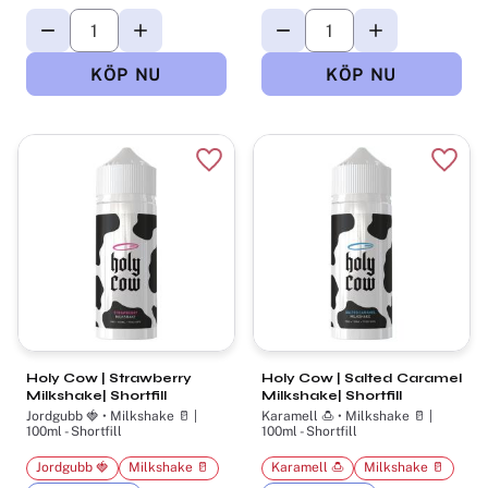
Lägg till i favoriter
Lägg t
Holy Cow | Strawberry
Holy Cow | Salted Caramel
Milkshake| Shortfill
Milkshake| Shortfill
Jordgubb 🍓 • Milkshake 🥛 |
Karamell 🍮 • Milkshake 🥛 |
100ml - Shortfill
100ml - Shortfill
Jordgubb 🍓
Milkshake 🥛
Karamell 🍮
Milkshake 🥛