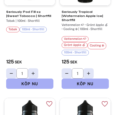
Seriously Pod Fill x2
Seriously Tropical
|Sweet Tobacco | Shortfill
|Watermelon Apple Ice|
Shortfill
Tobak | 100ml - Shortfill
Vattenmelon 🍉 • Grönt äpple 🍏
• Cooling ❄️ | 100ml - Shortfill
Tobak
100ml - Shortfill
Vattenmelon 🍉
Grönt äpple 🍏
Cooling ❄️
100ml - Shortfill
125
125
SEK
SEK
Lägg till i favoriter
Lägg t