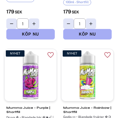
100ml - Shortfill
179
179
SEK
SEK
NYHET
NYHET
Lägg till i favoriter
Lägg t
Mumma Juice – Purple |
Mumma Juice – Rainbow |
Shortfill
Shortfill
Godis 🍬 • Blandade frukter 🍓🍋
Druva 🍇 • Blandade bär 🍓🫐🍒 |