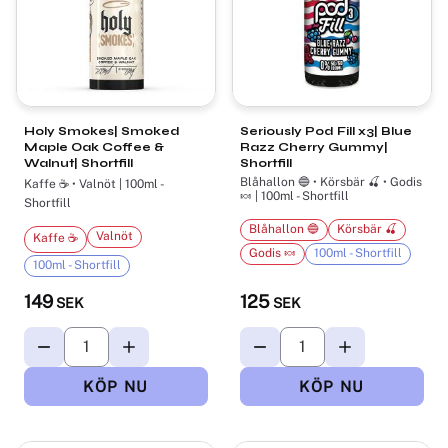
Holy Smokes| Smoked
Seriously Pod Fill x3| Blue
Maple Oak Coffee &
Razz Cherry Gummy|
Walnut| Shortfill
Shortfill
Blåhallon 🔵 • Körsbär 🍒 • Godis
Kaffe ☕ • Valnöt | 100ml -
🍬 | 100ml - Shortfill
Shortfill
Blåhallon 🔵
Körsbär 🍒
Valnöt
Kaffe ☕
Godis 🍬
100ml - Shortfill
100ml - Shortfill
149
125
SEK
SEK