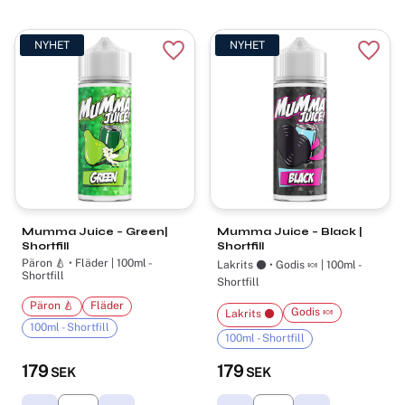
NYHET
NYHET
Lägg till i favoriter
Lägg t
Mumma Juice – Green|
Mumma Juice – Black |
Shortfill
Shortfill
Päron 🍐 • Fläder | 100ml -
Lakrits ⚫ • Godis 🍬 | 100ml -
Shortfill
Shortfill
Päron 🍐
Fläder
Godis 🍬
Lakrits ⚫
100ml - Shortfill
100ml - Shortfill
179
179
SEK
SEK