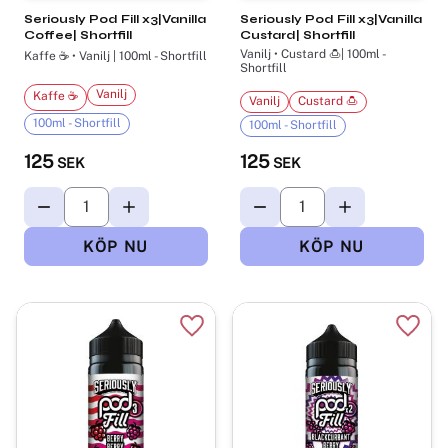
Seriously Pod Fill x3|Vanilla
Seriously Pod Fill x3|Vanilla
Coffee| Shortfill
Custard| Shortfill
Vanilj • Custard 🍮| 100ml -
Kaffe ☕ • Vanilj | 100ml - Shortfill
Shortfill
Vanilj
Kaffe ☕
Vanilj
Custard 🍮
100ml - Shortfill
100ml - Shortfill
125
125
SEK
SEK
Lägg till i favoriter
Lägg t