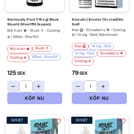
Seriously Pod Fill x3| Blue
Koyuki | Endor On Ice|Nic
Slush| Shortfill (kopia)
Salt
Kiwi 🥝 • Strawberry 🍓 • Cooling
Blå frukt 🫐 • Slush 🥤 • Cooling
❄️ | 14 mg - 10ml| Nikotinsalt
❄️ | 100ml - Shortfill
Kiwi 🥝
14 mg - 10ml
Slush 🥤
Blå frukt 🫐
14 mg - 10ml
Strawberry 🍓
100ml - Shortfill
Cooling ❄️
Cooling ❄️
125
79
SEK
SEK
NYHET
NYHET
Lägg till i favoriter
Lägg t