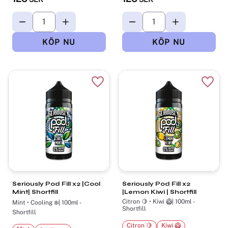
Lägg till i favoriter
Lägg t
Seriously Pod Fill x2 |Cool
Seriously Pod Fill x2
Mint| Shortfill
|Lemon Kiwi | Shortfill
Citron 🍋 • Kiwi 🥝| 100ml -
Mint • Cooling ❄️| 100ml -
Shortfill
Shortfill
Citron 🍋
Kiwi 🥝