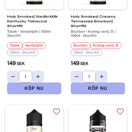
Holy Smokes| Vanilla Milk
Holy Smokes| Creamy
Kentucky Tobacco|
Tennessee Bourbon|
Shortfill
Shortfill
Tobak • Vaniljmjölk | 100ml -
Bourbon • Krämig vanilj 🍮 |
Shortfill
100ml - Shortfill
Tobak
Vaniljmjölk
Bourbon
Krämig vanilj 🍮
100ml - Shortfill
100ml - Shortfill
149
149
SEK
SEK
Lägg till i favoriter
Lägg t