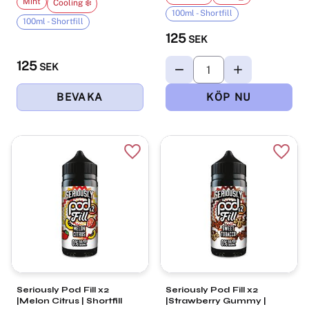
Mint
Cooling ❄️
100ml - Shortfill
100ml - Shortfill
125
SEK
125
SEK
Lägg till i favoriter
Lägg t
Seriously Pod Fill x2
Seriously Pod Fill x2
|Melon Citrus | Shortfill
|Strawberry Gummy |