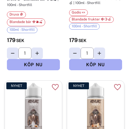
🍏 | 100ml - Shortfill
100ml - Shortfill
Godis 🍬
Druva 🍇
Blandade frukter 🍓🍋🍏
Blandade bär 🍓🫐🍒
100ml - Shortfill
100ml - Shortfill
179
179
SEK
SEK
NYHET
NYHET
Lägg till i favoriter
Lägg t