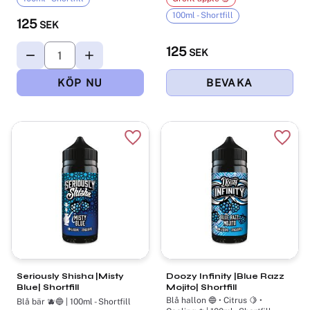
100ml - Shortfill
125
SEK
125
SEK
Lägg till i favoriter
Lägg t
Seriously Shisha |Misty
Doozy Infinity |Blue Razz
Blue| Shortfill
Mojito| Shortfill
Blå hallon 🔵 • Citrus 🍋 •
Blå bär 🫐🔵 | 100ml - Shortfill