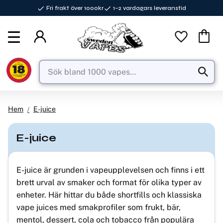
Fri frakt över 1000kr
1–2 vardagars leveranstid
Meny
Favorite
Kundva
Hem
E-juice
E-juice
E-juice är grunden i vapeupplevelsen och finns i ett
brett urval av smaker och format för olika typer av
enheter. Här hittar du både shortfills och klassiska
vape juices med smakprofiler som frukt, bär,
mentol, dessert, cola och tobacco från populära