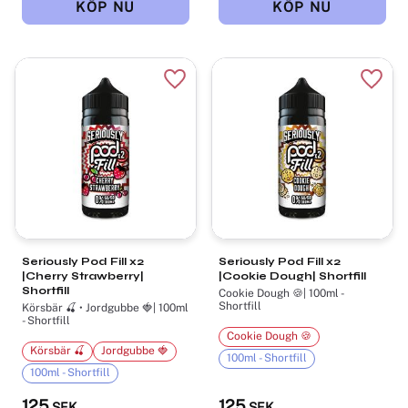
Lägg till i favoriter
Lägg t
Seriously Pod Fill x2
Seriously Pod Fill x2
|Cherry Strawberry|
|Cookie Dough| Shortfill
Shortfill
Cookie Dough 🍪| 100ml -
Shortfill
Körsbär 🍒 • Jordgubbe 🍓| 100ml
- Shortfill
Cookie Dough 🍪
Körsbär 🍒
Jordgubbe 🍓
100ml - Shortfill
100ml - Shortfill
125
125
SEK
SEK