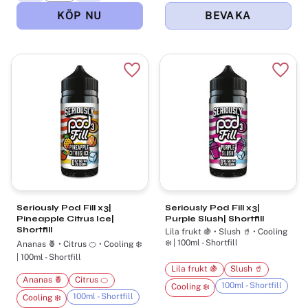
Lägg till i favoriter
Lägg t
Seriously Pod Fill x3|
Seriously Pod Fill x3|
Pineapple Citrus Ice|
Purple Slush| Shortfill
Shortfill
Lila frukt 🍇 • Slush 🥤 • Cooling
❄️ | 100ml - Shortfill
Ananas 🍍 • Citrus 🍊 • Cooling ❄️
| 100ml - Shortfill
Lila frukt 🍇
Slush 🥤
Ananas 🍍
Citrus 🍊
100ml - Shortfill
Cooling ❄️
100ml - Shortfill
Cooling ❄️