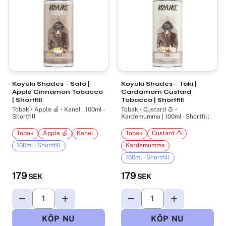
Koyuki Shades – Sato |
Koyuki Shades – Taki |
Apple Cinnamon Tobacco
Cardamom Custard
| Shortfill
Tobacco | Shortfill
Tobak • Äpple 🍏 • Kanel | 100ml -
Tobak • Custard 🍮 •
Shortfill
Kardemumma | 100ml - Shortfill
Tobak
Äpple 🍏
Kanel
Tobak
Custard 🍮
100ml - Shortfill
Kardemumma
100ml - Shortfill
179
179
SEK
SEK