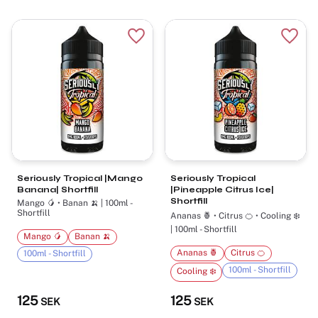
Lägg till i favoriter
Lägg t
Seriously Tropical |Mango
Seriously Tropical
Banana| Shortfill
|Pineapple Citrus Ice|
Shortfill
Mango 🥭 • Banan 🍌 | 100ml -
Shortfill
Ananas 🍍 • Citrus 🍊 • Cooling ❄️
| 100ml - Shortfill
Mango 🥭
Banan 🍌
Ananas 🍍
Citrus 🍊
100ml - Shortfill
100ml - Shortfill
Cooling ❄️
125
125
SEK
SEK