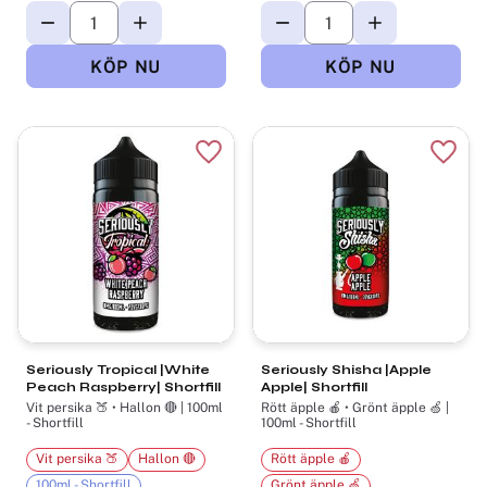
Lägg till i favoriter
Lägg t
Seriously Tropical |White
Seriously Shisha |Apple
Peach Raspberry| Shortfill
Apple| Shortfill
Vit persika 🍑 • Hallon 🔴 | 100ml
Rött äpple 🍎 • Grönt äpple 🍏 |
- Shortfill
100ml - Shortfill
Vit persika 🍑
Hallon 🔴
Rött äpple 🍎
100ml - Shortfill
Grönt äpple 🍏