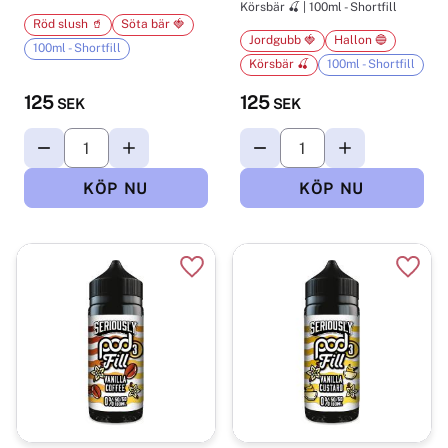
Körsbär 🍒 | 100ml - Shortfill
Röd slush 🥤
Söta bär 🍓
Jordgubb 🍓
Hallon 🔵
100ml - Shortfill
Körsbär 🍒
100ml - Shortfill
125
125
SEK
SEK
Lägg till i favoriter
Lägg t