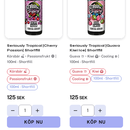
Seriously Tropical |Cherry
Seriously Tropical |Guava
Passion| Shortfill
Kiwi Ice| Shortfill
Körsbär 🍒 • Passionsfrukt 🟣 |
Guava 🍈 • Kiwi 🥝 • Cooling ❄️ |
100ml - Shortfill
100ml - Shortfill
Körsbär 🍒
Guava 🍈
Kiwi 🥝
100ml - Shortfill
Passionsfrukt 🟣
Cooling ❄️
100ml - Shortfill
125
125
SEK
SEK