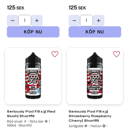
125
125
SEK
SEK
Lägg till i favoriter
Lägg t
Seriously Pod Fill x3| Red
Seriously Pod Fill x3|
Slush| Shortfill
Strawberry Raspberry
Cherry| Shortfill
Röd slush 🥤 • Söta bär 🍓 |
100ml - Shortfill
Jordgubb 🍓 • Hallon 🔵 •