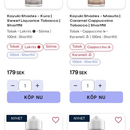
Koyuki Shades – Kuro |
Koyuki Shades – Masuta |
Sweet Liquorice Tobacco |
Caramel Cappuccino
Shortfill
Tobacco | Shortfill
Tobak • Lakrits ⚫ • Sötma |
Tobak • Cappuccino ☕ •
100ml - Shortfill
Karamell 🍮 | 100ml - Shortfill
Tobak
Sötma
Tobak
Lakrits ⚫
Cappuccino ☕
100ml - Shortfill
Karamell 🍮
100ml - Shortfill
179
179
SEK
SEK
NYHET
NYHET
Lägg till i favoriter
Lägg t