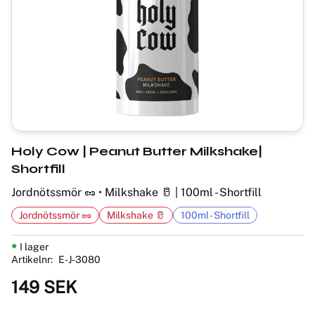
Holy Cow | Peanut Butter Milkshake|
Shortfill
Jordnötssmör 🥜 • Milkshake 🥛 | 100ml - Shortfill
Jordnötssmör 🥜
Milkshake 🥛
100ml - Shortfill
I lager
Artikelnr
E-J-3080
149
SEK