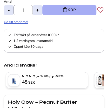
Antal
-
+
KÖP
Lägg 
Ge ett omdöme!
Fri frakt på order över 1000kr
1-2 vardagars leveranstid
Öppet köp 30 dagar
Andra smaker
NIC NIC 70% VG / 30%PG
45
SEK
Holy Cow – Peanut Butter