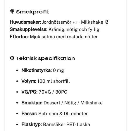
🍭 Smakprofil:
Huvudsmaker:
Jordnötssmör 🥜 • Milkshake 🥛
Smakupplevelse:
Krämig, nötig och fyllig
Efterton:
Mjuk sötma med rostade nötter
⚙️ Teknisk specifikation
Nikotinstyrka:
0 mg
Volym:
100 ml shortfill
VG/PG:
70VG / 30PG
Smaktyp:
Dessert / Nötig / Milkshake
Passar:
Sub-ohm & DL-enheter
Flasktyp:
Barnsäker PET-flaska