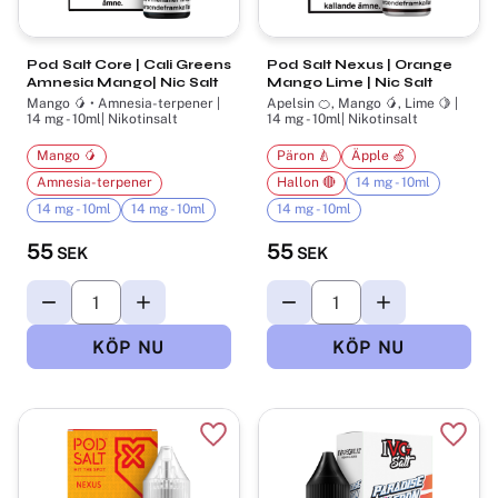
Pod Salt Core | Cali Greens
Pod Salt Nexus | Orange
Amnesia Mango| Nic Salt
Mango Lime | Nic Salt
Mango 🥭 • Amnesia-terpener |
Apelsin 🍊, Mango 🥭, Lime 🍋 |
14 mg - 10ml| Nikotinsalt
14 mg - 10ml| Nikotinsalt
Mango 🥭
Päron 🍐
Äpple 🍏
Amnesia-terpener
Hallon 🔴
14 mg - 10ml
14 mg - 10ml
14 mg - 10ml
14 mg - 10ml
55
55
SEK
SEK
Lägg till i favoriter
Lägg t