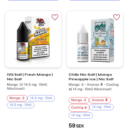
Lägg till i favoriter
Lägg t
IVG Salt | Fresh Mango |
Chillz Nic Salt | Mango
Nic Salt
Pineapple Ice | Nic Salt
Mango 🥭| 14,5 mg - 10ml|
Mango 🥭 • Ananas 🍍 • Cooling
Nikotinsalt
❄️| 14 mg - 10ml| Nikotinsalt
Mango 🥭
14,5 mg - 10ml
Mango 🥭
Ananas 🍍
14,5 mg - 10ml
14 mg - 10ml
Cooling ❄️
14 mg - 10ml
59
SEK