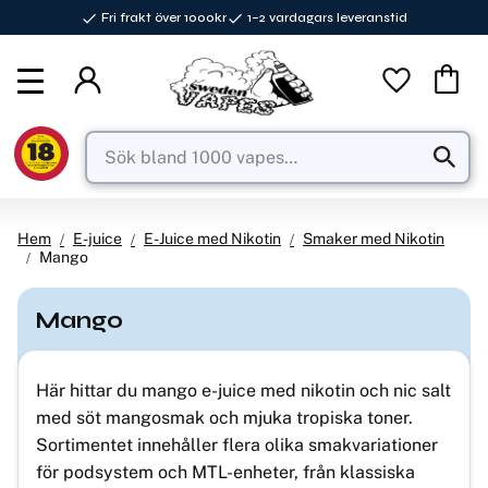
Fri frakt över 1000kr
1–2 vardagars leveranstid
Meny
Favorite
Kundva
Hem
E-juice
E-Juice med Nikotin
Smaker med Nikotin
Mango
Mango
Här hittar du mango e-juice med nikotin och nic salt
med söt mangosmak och mjuka tropiska toner.
Sortimentet innehåller flera olika smakvariationer
för podsystem och MTL-enheter, från klassiska