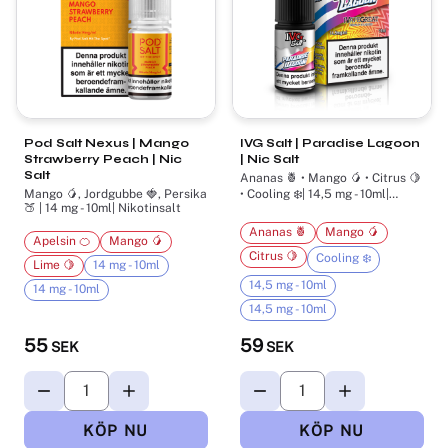
Pod Salt Nexus | Mango
IVG Salt | Paradise Lagoon
Strawberry Peach | Nic
| Nic Salt
Salt
Ananas 🍍 • Mango 🥭 • Citrus 🍋
Mango 🥭, Jordgubbe 🍓, Persika
• Cooling ❄️| 14,5 mg - 10ml|
🍑 | 14 mg - 10ml| Nikotinsalt
Nikotinsalt
Ananas 🍍
Mango 🥭
Apelsin 🍊
Mango 🥭
Citrus 🍋
Cooling ❄️
Lime 🍋
14 mg - 10ml
14,5 mg - 10ml
14 mg - 10ml
14,5 mg - 10ml
55
59
SEK
SEK