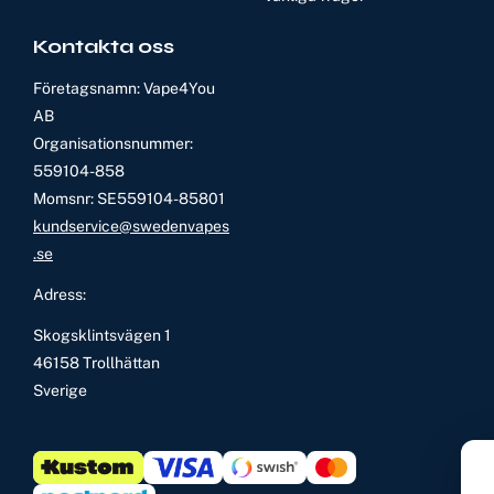
Kontakta oss
Företagsnamn: Vape4You
AB
Organisationsnummer:
559104-858
Momsnr: SE559104-85801
kundservice@swedenvapes
.se
Adress:
Skogsklintsvägen 1
46158 Trollhättan
Sverige