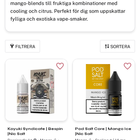
mango-blends till fruktiga kombinationer med
cooling och citrus. Perfekt för dig som uppskattar
fylliga och exotiska vape-smaker.
FILTRERA
SORTERA
Lägg till i favoriter
Lägg t
Koyuki Syndicate | Bespin
Pod Salt Core | Mango Ice
|Nic Salt
|Nic Salt