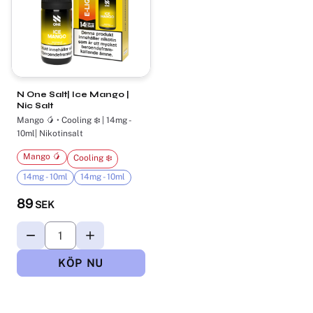
N One Salt| Ice Mango |
Nic Salt
Mango 🥭 • Cooling ❄️ | 14mg -
10ml| Nikotinsalt
Mango 🥭
Cooling ❄️
14mg - 10ml
14mg - 10ml
89
SEK