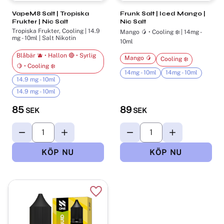
VapeM8 Salt | Tropiska
Frunk Salt | Iced Mango |
Frukter | Nic Salt
Nic Salt
Tropiska Frukter, Cooling | 14.9
Mango 🥭 • Cooling ❄️ | 14mg -
mg - 10ml | Salt Nikotin
10ml
Blåbär 🫐 • Hallon 🔴 • Syrlig
Mango 🥭
Cooling ❄️
🍋 • Cooling ❄️
14mg - 10ml
14mg - 10ml
14.9 mg - 10ml
14.9 mg - 10ml
85
89
SEK
SEK
Lägg till i favoriter