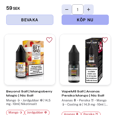
59
SEK
Lägg till i favoriter
Lägg t
Beyond Salt | Mangoberry
VapeM8 Salt | Ananas
Magic | Nic Salt
Persika Mango | Nic Salt
Mango 🥭 • Jordgubbar 🍓| 14,5
Ananas 🍍 • Persika 🍑 • Mango
mg - 10ml| Nikotinsalt
🥭 • Cooling ❄️ | 14,9 mg - 10ml |
Salt Nikotin
Mango 🥭
Jordgubbar 🍓
Ananas 🍍
Persika 🍑