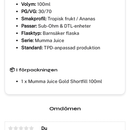
Volym:
100ml
PG/VG:
30/70
Smakprofil:
Tropisk frukt / Ananas
Passar:
Sub-Ohm & DTL-enheter
Flasktyp:
Barnsäker flaska
Serie:
Mumma Juice
Standard:
TPD-anpassad produktion
📦 I förpackningen
1 x Mumma Juice Gold Shortfill 100ml
Omdömen
Du