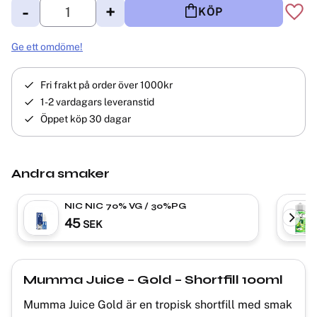
-
+
KÖP
Lägg 
Ge ett omdöme!
Fri frakt på order över 1000kr
1-2 vardagars leveranstid
Öppet köp 30 dagar
Andra smaker
NIC NIC 70% VG / 30%PG
45
SEK
Mumma Juice – Gold – Shortfill 100ml
Mumma Juice Gold är en tropisk shortfill med smak