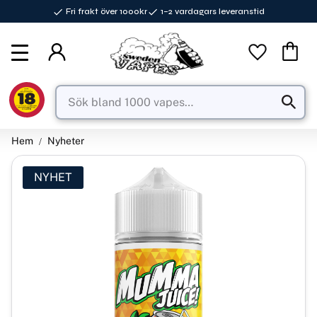
Fri frakt över 1000kr
1–2 vardagars leveranstid
Meny
Favorite
Kundva
Hem
Nyheter
NYHET