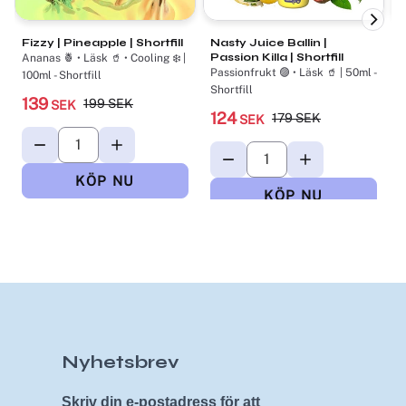
Fizzy | Pineapple | Shortfill
Nasty Juice Ballin |
Passion Killa | Shortfill
|
Ananas 🍍 • Läsk 🥤 • Cooling ❄️ |
A
Passionfrukt 🟣 • Läsk 🥤 | 50ml -
100ml - Shortfill
Shortfill
139
199
SEK
SEK
124
179
SEK
SEK
Nyhetsbrev
Skriv din e-postadress för att