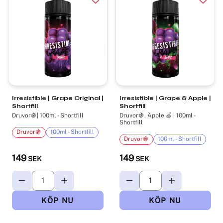
Lägg till i favoriter
Lägg t
Irresistible | Grape Original |
Irresistible | Grape & Apple |
Shortfill
Shortfill
Druvor🍇| 100ml - Shortfill
Druvor🍇, Äpple 🍏 | 100ml -
Shortfill
Druvor🍇
100ml - Shortfill
Druvor🍇
100ml - Shortfill
149
149
SEK
SEK