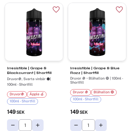
Lägg till i favoriter
Lägg t
Irresistible | Grape &
Irresistible | Grape & Blue
Blackcurrant | Shortfill
Razz | Shortfill
Druvor 🍇 • Blåhallon 🔵 | 100ml -
Druvor🍇, Svarta vinbär ⚫|
Shortfill
100ml - Shortfill
Druvor 🍇
Blåhallon 🔵
Druvor🍇
Äpple 🍏
100ml - Shortfill
100ml - Shortfill
149
149
SEK
SEK