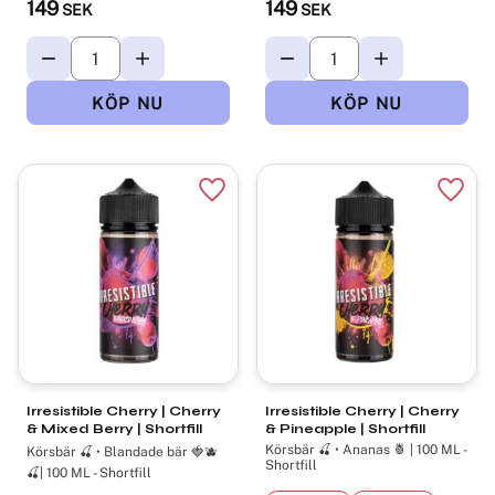
149
149
SEK
SEK
Lägg till i favoriter
Lägg t
Irresistible Cherry | Cherry
Irresistible Cherry | Cherry
& Mixed Berry | Shortfill
& Pineapple | Shortfill
Körsbär 🍒 • Ananas 🍍 | 100 ML -
Körsbär 🍒 • Blandade bär 🍓🫐
Shortfill
🍒| 100 ML - Shortfill