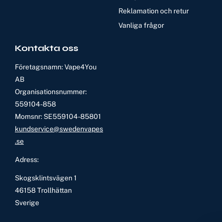
Reklamation och retur
Vanliga frågor
Kontakta oss
Företagsnamn: Vape4You
AB
Organisationsnummer:
559104-858
Momsnr: SE559104-85801
kundservice@swedenvapes
.se
Adress:
Skogsklintsvägen 1
46158 Trollhättan
Sverige