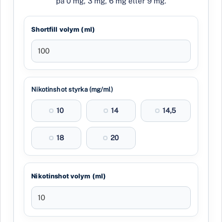
på 0 mg, 3 mg, 6 mg eller 9 mg.
Shortfill volym (ml)
Nikotinshot styrka (mg/ml)
10
14
14,5
18
20
Nikotinshot volym (ml)