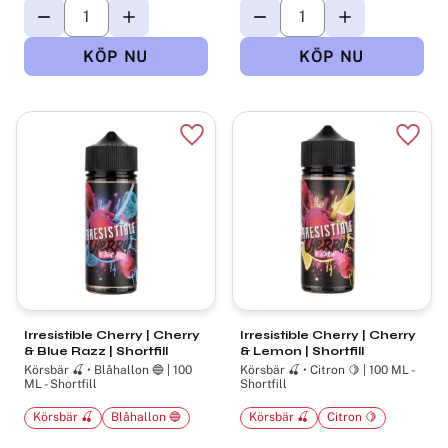
Lägg till i favoriter
Lägg t
Irresistible Cherry | Cherry
Irresistible Cherry | Cherry
& Blue Razz | Shortfill
& Lemon | Shortfill
Körsbär 🍒 • Blåhallon 🔵 | 100
Körsbär 🍒 • Citron 🍋 | 100 ML -
ML - Shortfill
Shortfill
Körsbär 🍒
Blåhallon 🔵
Körsbär 🍒
Citron 🍋