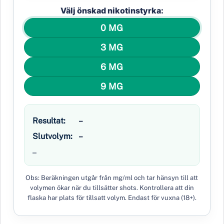
Välj önskad nikotinstyrka:
0 MG
3 MG
6 MG
9 MG
Resultat:
–
Slutvolym:
–
–
Obs: Beräkningen utgår från mg/ml och tar hänsyn till att
volymen ökar när du tillsätter shots. Kontrollera att din
flaska har plats för tillsatt volym. Endast för vuxna (18+).