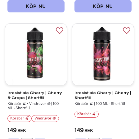
Lägg till i favoriter
Lägg t
Irresistible Cherry | Cherry
Irresistible Cherry | Cherry |
& Grape | Shortfill
Shortfill
Körsbär 🍒 • Vindruvor 🍇| 100
Körsbär 🍒 | 100 ML - Shortfill
ML - Shortfill
Körsbär 🍒
Körsbär 🍒
Vindruvor 🍇
149
149
SEK
SEK