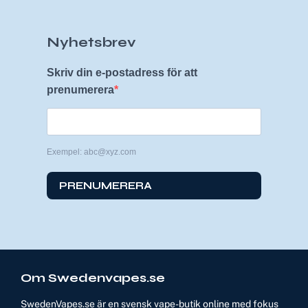
Nyhetsbrev
Skriv din e-postadress för att
prenumerera
Exempel: abc@xyz.com
PRENUMERERA
Om Swedenvapes.se
SwedenVapes.se är en svensk vape-butik online med fokus