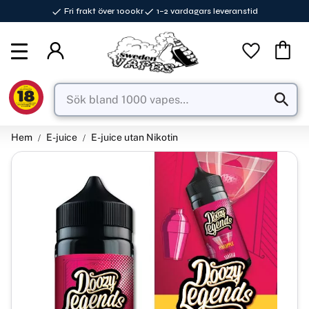
Fri frakt över 1000kr
1–2 vardagars leveranstid
Meny
Favorite
Kundva
Hem
E-juice
E-juice utan Nikotin