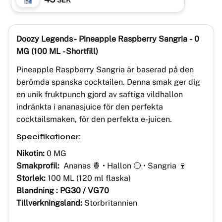
SEK
Doozy Legends - Pineapple Raspberry Sangria
-
0
MG (100 ML - Shortfill)
Pineapple Raspberry Sangria är baserad på den
berömda spanska cocktailen. Denna smak ger dig
en unik fruktpunch gjord av saftiga vildhallon
indränkta i ananasjuice för den perfekta
cocktailsmaken, för den perfekta e-juicen.
Specifikationer:
Nikotin:
0 MG
Smakprofil:
Ananas 🍍 • Hallon 🔴 • Sangria 🍷
Storlek:
100 ML (120 ml flaska)
Blandning : PG30 / VG70
Tillverkningsland:
Storbritannien