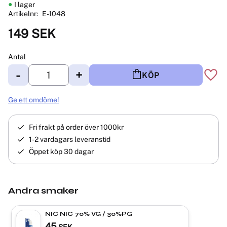
I lager
Artikelnr
E-1048
149
SEK
Antal
-
+
KÖP
Lägg 
Ge ett omdöme!
Fri frakt på order över 1000kr
1-2 vardagars leveranstid
Öppet köp 30 dagar
Andra smaker
NIC NIC 70% VG / 30%PG
45