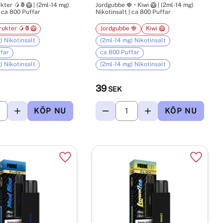
kter 🥭🍍🥝 | (2ml-14 mg)
Jordgubbe 🍓 • Kiwi 🥝 | (2ml-14 mg)
| ca 800 Puffar
Nikotinsalt | ca 800 Puffar
rukter 🥭🍍🥝
Jordgubbe 🍓
Kiwi 🥝
) Nikotinsalt
(2ml-14 mg) Nikotinsalt
far
ca 800 Puffar
) Nikotinsalt
(2ml-14 mg) Nikotinsalt
39
SEK
r
Lägg till i favoriter
Lägg til