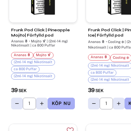
Frunk Pod Click | Pineapple
Frunk Pod Click | Pineapple
Mojito| Förfylld pod
Ice| Förfylld pod
Ananas 🍍 • Mojito 🍹 | (2ml-14 mg)
Ananas 🍍 • Cooling ❄️ | (2ml-14 mg)
Nikotinsalt | ca 800 Puffar
Nikotinsalt | ca 800 Puffa
Ananas 🍍
Mojito 🍹
Ananas 🍍
Cooling ❄️
(2ml-14 mg) Nikotinsalt
(2ml-14 mg) Nikotinsalt
ca 800 Puffar
ca 800 Puffar
(2ml-14 mg) Nikotinsalt
(2ml-14 mg) Nikotinsalt
39
39
SEK
SEK