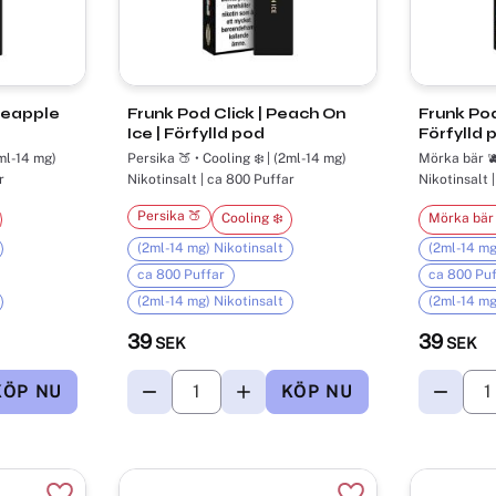
Frunk Pod Click | Peach On
Frunk Pod Click 
Ice | Förfylld pod
Förfylld 
Persika 🍑 • Cooling ❄️ | (2ml-14 mg)
Mörka bär 🫐
r
Nikotinsalt | ca 800 Puffar
Nikotinsalt 
Persika 🍑
Cooling ❄️
Mörka bär 
(2ml-14 mg) Nikotinsalt
(2ml-14 mg
ca 800 Puffar
ca 800 Puf
(2ml-14 mg) Nikotinsalt
(2ml-14 mg
39
39
SEK
SEK