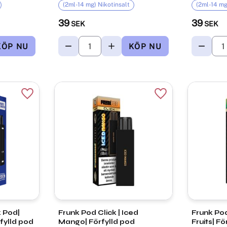
(2ml-14 mg) Nikotinsalt
(2ml-14 mg
39
39
SEK
SEK
Lägg till i favoriter
Lägg till i favorite
 Pod|
Frunk Pod Click | Iced
Frunk Pod Click
fylld pod
Mango| Förfylld pod
Fruits| Fö