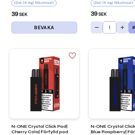
(2ml-14 mg) Nikotinsalt
(2ml-14 mg) Nikotinsalt
39
39
SEK
SEK
Lägg till i favoriter
N-ONE Crystal Click Pod|
N-ONE Crystal Click
Cherry Cola| Förfylld pod
Blue Raspberry| För