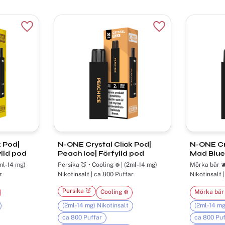
Lägg till i favoriter
Lägg till i favorite
 Pod|
N-ONE Crystal Click Pod|
N-ONE Cry
ylld pod
Peach Ice| Förfylld pod
Mad Blue|
2ml-14 mg)
Persika 🍑 • Cooling ❄️ | (2ml-14 mg)
Mörka bär 🫐
r
Nikotinsalt | ca 800 Puffar
Nikotinsalt 
Persika 🍑
Cooling ❄️
Mörka bär 
(2ml-14 mg) Nikotinsalt
(2ml-14 mg
ca 800 Puffar
ca 800 Puf