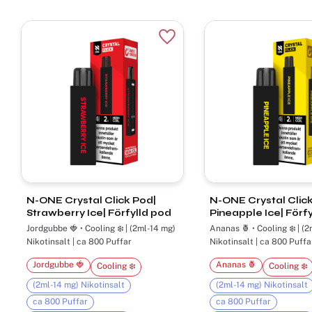
Lägg till i favoriter
N-ONE Crystal Click Pod|
N-ONE Crystal Click
Strawberry Ice| Förfylld pod
Pineapple Ice| Förf
Jordgubbe 🍓 • Cooling ❄️ | (2ml-14 mg)
Ananas 🍍 • Cooling ❄️ | (
Nikotinsalt | ca 800 Puffar
Nikotinsalt | ca 800 Puffa
Jordgubbe 🍓
Ananas 🍍
Cooling ❄️
Cooling ❄️
(2ml-14 mg) Nikotinsalt
(2ml-14 mg) Nikotinsalt
ca 800 Puffar
ca 800 Puffar