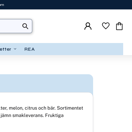
tom
Favoriter
Kundva
etter
REA
er, melon, citrus och bär. Sortimentet
h jämn smakleverans. Fruktiga