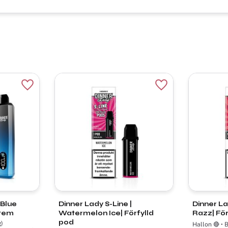
Lägg till i favoriter
Lägg till i favorite
 Blue
Dinner Lady S-Line |
Dinner La
stem
Watermelon Ice| Förfylld
Razz| För
pod
g)
Hallon 🔴 • Bla