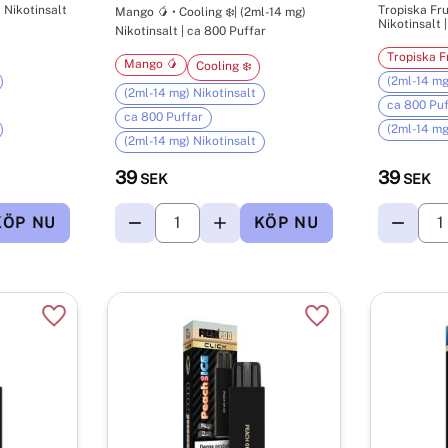
) Nikotinsalt
Tropiska Fru
Mango 🥭 • Cooling ❄️| (2ml-14 mg)
Nikotinsalt 
Nikotinsalt | ca 800 Puffar
Tropiska F
Mango 🥭
Cooling ❄️
(2ml-14 mg
(2ml-14 mg) Nikotinsalt
ca 800 Puf
ca 800 Puffar
(2ml-14 mg
(2ml-14 mg) Nikotinsalt
39
39
SEK
SEK
Lägg till i favoriter
Lägg till i favorite