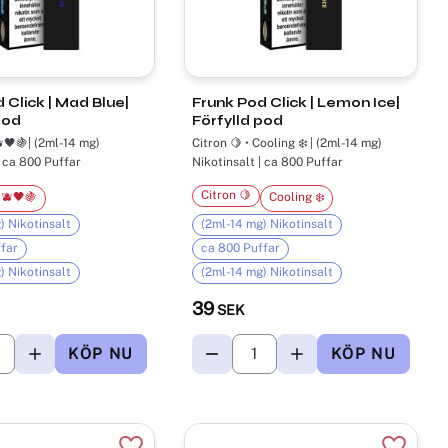
| Mad Blue|
Frunk Pod Click | Lemon Ice|
pod
Förfylld pod
🖤🍇| (2ml-14 mg)
Citron 🍋 • Cooling ❄️ | (2ml-14 mg)
| ca 800 Puffar
Nikotinsalt | ca 800 Puffar
Citron 🍋
🫐🖤🍇
Cooling ❄️
) Nikotinsalt
(2ml-14 mg) Nikotinsalt
far
ca 800 Puffar
) Nikotinsalt
(2ml-14 mg) Nikotinsalt
39
SEK