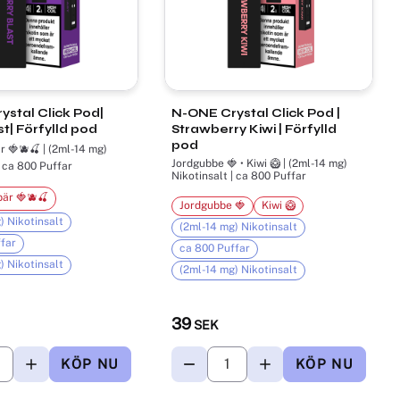
stal Click Pod|
N-ONE Crystal Click Pod |
st| Förfylld pod
Strawberry Kiwi | Förfylld
pod
 🍓🫐🍒 | (2ml-14 mg)
Jordgubbe 🍓 • Kiwi 🥝 | (2ml-14 mg)
| ca 800 Puffar
Nikotinsalt | ca 800 Puffar
är 🍓🫐🍒
Jordgubbe 🍓
Kiwi 🥝
) Nikotinsalt
(2ml-14 mg) Nikotinsalt
far
ca 800 Puffar
) Nikotinsalt
(2ml-14 mg) Nikotinsalt
39
SEK