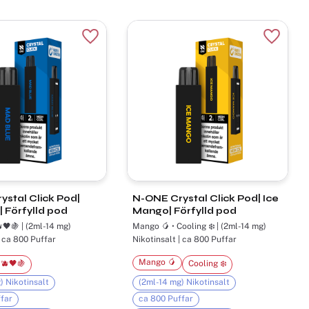
r
Lägg till i favoriter
Lägg til
stal Click Pod|
N-ONE Crystal Click Pod| Ice
 Förfylld pod
Mango| Förfylld pod
🖤🍇 | (2ml-14 mg)
Mango 🥭 • Cooling ❄️ | (2ml-14 mg)
| ca 800 Puffar
Nikotinsalt | ca 800 Puffar
Mango 🥭
🫐🖤🍇
Cooling ❄️
) Nikotinsalt
(2ml-14 mg) Nikotinsalt
far
ca 800 Puffar