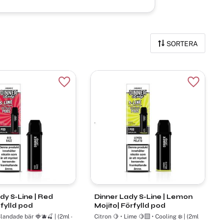
SORTERA
r
Lägg till i favoriter
Lägg til
dy S-Line | Red
Dinner Lady S-Line | Lemon
fylld pod
Mojito| Förfylld pod
ndade bär 🍓🫐🍒 | (2ml -
Citron 🍋 • Lime 🍋‍🟩 • Cooling ❄️ | (2ml