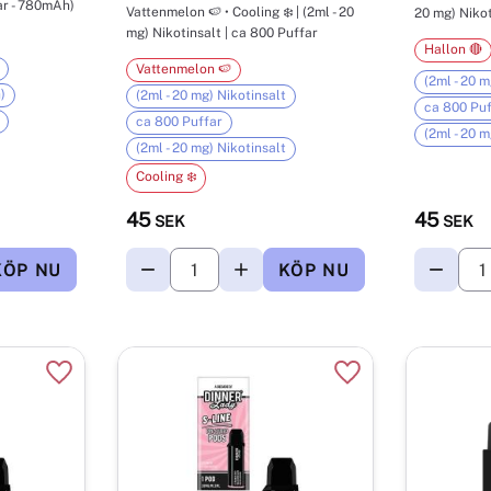
ar - 780mAh)
Vattenmelon 🍉 • Cooling ❄️ | (2ml - 20
20 mg) Nikot
mg) Nikotinsalt | ca 800 Puffar
Hallon 🔴
Vattenmelon 🍉
(2ml - 20 m
)
(2ml - 20 mg) Nikotinsalt
ca 800 Puf
ca 800 Puffar
(2ml - 20 m
(2ml - 20 mg) Nikotinsalt
Cooling ❄️
45
45
SEK
SEK
Lägg till i favoriter
Lägg till i favorite