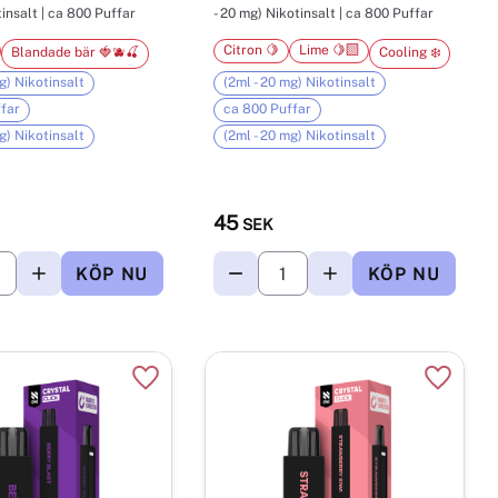
insalt | ca 800 Puffar
- 20 mg) Nikotinsalt | ca 800 Puffar
Citron 🍋
Lime 🍋‍🟩
Blandade bär 🍓🫐🍒
Cooling ❄️
g) Nikotinsalt
(2ml - 20 mg) Nikotinsalt
far
ca 800 Puffar
g) Nikotinsalt
(2ml - 20 mg) Nikotinsalt
45
SEK
r
Lägg till i favoriter
Lägg til