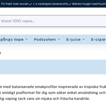
Fri frakt över 1000kr
1–2 vardagars leveranstid
Betala tryggt med Kus
ngångs Vape
Podsystem
E-juice
E-cigar
t
m med balanserade smakprofiler inspirerade av tropiska frukt
 i smidigt podformat för dig som söker enkel användning oc
lig vaping tack vare sin mjuka och fräscha karaktär.