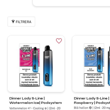
FILTRERA
Lägg till i favoriter
Dinner Lady S-Line |
Dinner Lady S-Line |
Watermelon Ice| Podsystem
Raspberry | Podsy
Blå hallon 🔵 | (2ml - 20 m
Vattenmelon 🍉 • Cooling ❄️ | (2ml - 20