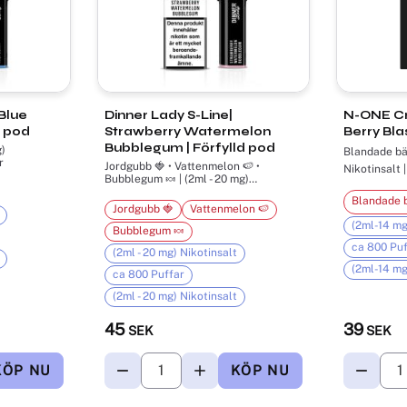
 Blue
Dinner Lady S-Line|
N-ONE Cry
d pod
Strawberry Watermelon
Berry Bla
Bubblegum | Förfylld pod
g)
Blandade bär
r
Jordgubb 🍓 • Vattenmelon 🍉 •
Nikotinsalt 
Bubblegum 🍬 | (2ml - 20 mg)
Nikotinsalt | ca 800 Puffar
Blandade b
Jordgubb 🍓
Vattenmelon 🍉
(2ml-14 mg
Bubblegum 🍬
ca 800 Puf
(2ml - 20 mg) Nikotinsalt
(2ml-14 mg
ca 800 Puffar
(2ml - 20 mg) Nikotinsalt
45
39
SEK
SEK