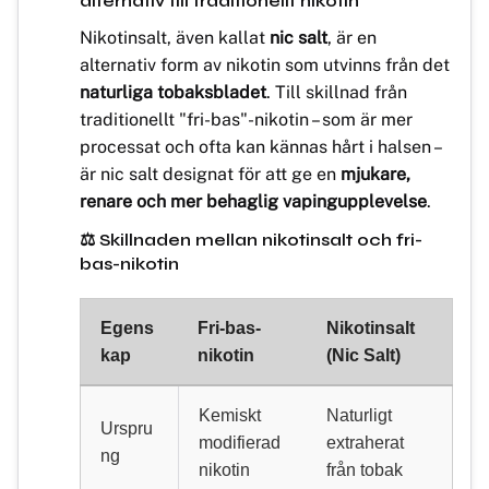
alternativ till traditionellt nikotin
Nikotinsalt, även kallat
nic salt
, är en
alternativ form av nikotin som utvinns från det
naturliga tobaksbladet
. Till skillnad från
traditionellt "fri-bas"-nikotin – som är mer
processat och ofta kan kännas hårt i halsen –
är nic salt designat för att ge en
mjukare,
renare och mer behaglig vapingupplevelse
.
⚖️ Skillnaden mellan nikotinsalt och fri-
bas-nikotin
Egens
Fri-bas-
Nikotinsalt
kap
nikotin
(Nic Salt)
Kemiskt
Naturligt
Urspru
modifierad
extraherat
ng
nikotin
från tobak