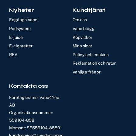
Nyheter
Kundtjänst
Engångs Vape
Om oss
Podsystem
Vape blogg
E-juice
Köpvillkor
E-cigaretter
Mina sidor
REA
Policy och cookies
Reklamation och retur
Vanliga frågor
Kontakta oss
Företagsnamn: Vape4You
AB
Organisationsnummer:
559104-858
Momsnr: SE559104-85801
kundservice@swedenvapes