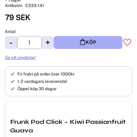
Artikelnr
E333-141
79
SEK
Antal
-
+
KÖP
Lägg 
Ge ett omdöme!
Fri frakt på order över 1000kr
1-2 vardagars leveranstid
Öppet köp 30 dagar
Frunk Pod Click – Kiwi Passionfruit
Guava