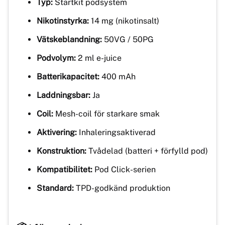
Typ:
Startkit podsystem
Nikotinstyrka:
14 mg (nikotinsalt)
Vätskeblandning:
50VG / 50PG
Podvolym:
2 ml e-juice
Batterikapacitet:
400 mAh
Laddningsbar:
Ja
Coil:
Mesh-coil för starkare smak
Aktivering:
Inhaleringsaktiverad
Konstruktion:
Tvådelad (batteri + förfylld pod)
Kompatibilitet:
Pod Click-serien
Standard:
TPD-godkänd produktion