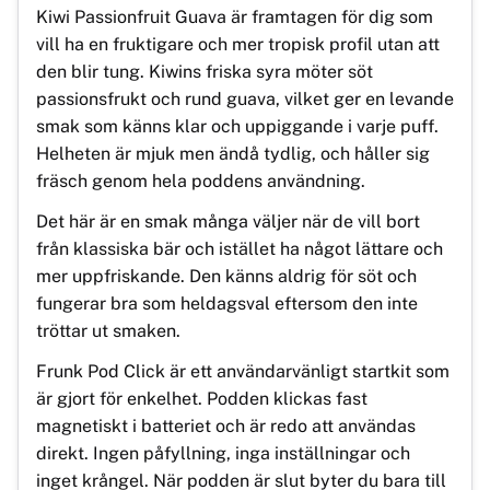
Kiwi Passionfruit Guava är framtagen för dig som
vill ha en fruktigare och mer tropisk profil utan att
den blir tung. Kiwins friska syra möter söt
passionsfrukt och rund guava, vilket ger en levande
smak som känns klar och uppiggande i varje puff.
Helheten är mjuk men ändå tydlig, och håller sig
fräsch genom hela poddens användning.
Det här är en smak många väljer när de vill bort
från klassiska bär och istället ha något lättare och
mer uppfriskande. Den känns aldrig för söt och
fungerar bra som heldagsval eftersom den inte
tröttar ut smaken.
Frunk Pod Click är ett användarvänligt startkit som
är gjort för enkelhet. Podden klickas fast
magnetiskt i batteriet och är redo att användas
direkt. Ingen påfyllning, inga inställningar och
inget krångel. När podden är slut byter du bara till