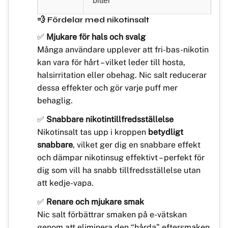
bitter
💨 Fördelar med nikotinsalt
✅
Mjukare för hals och svalg
Många användare upplever att fri-bas-nikotin
kan vara för hårt – vilket leder till hosta,
halsirritation eller obehag. Nic salt reducerar
dessa effekter och gör varje puff mer
behaglig.
✅
Snabbare nikotintillfredsställelse
Nikotinsalt tas upp i kroppen
betydligt
snabbare
, vilket ger dig en snabbare effekt
och dämpar nikotinsug effektivt – perfekt för
dig som vill ha snabb tillfredsställelse utan
att kedje-vapa.
✅
Renare och mjukare smak
Nic salt förbättrar smaken på e-vätskan
genom att eliminera den “hårda” eftersmaken