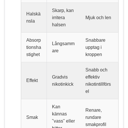
Skarp, kan
Halskä
irritera
Mjuk och len
nsla
halsen
Absorp
Snabbare
Långsamm
tionsha
upptag i
are
stighet
kroppen
Snabb och
Gradvis
effektiv
Effekt
nikotinkick
nikotintillförs
el
Kan
Renare,
kännas
Smak
rundare
"vass" eller
smakprofil