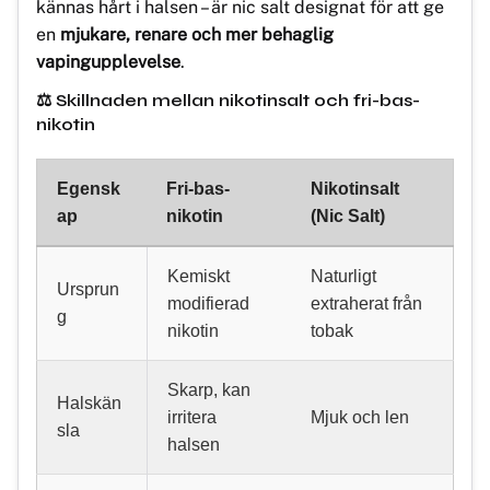
kännas hårt i halsen – är nic salt designat för att ge
en
mjukare, renare och mer behaglig
vapingupplevelse
.
⚖️ Skillnaden mellan nikotinsalt och fri-bas-
nikotin
Egensk
Fri-bas-
Nikotinsalt
ap
nikotin
(Nic Salt)
Kemiskt
Naturligt
Ursprun
modifierad
extraherat från
g
nikotin
tobak
Skarp, kan
Halskän
irritera
Mjuk och len
sla
halsen