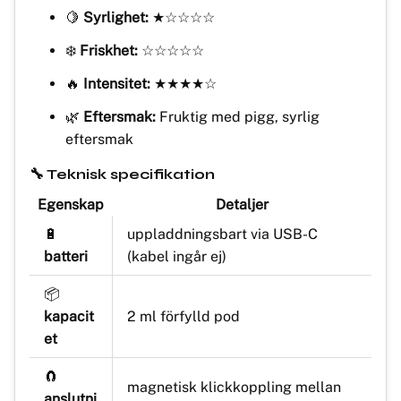
🍋
Syrlighet:
★☆☆☆☆
❄️
Friskhet:
☆☆☆☆☆
🔥
Intensitet:
★★★★☆
🌿
Eftersmak:
Fruktig med pigg, syrlig
eftersmak
🔧 Teknisk specifikation
Egenskap
Detaljer
🔋
uppladdningsbart via USB-C
batteri
(kabel ingår ej)
📦
kapacit
2 ml förfylld pod
et
🧲
magnetisk klickkoppling mellan
anslutni