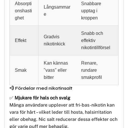
Absorpti
Snabbare
Långsammar
onshasti
upptag i
e
ghet
kroppen
Snabb och
Gradvis
Effekt
effektiv
nikotinkick
nikotintillförsel
Kan kännas
Renare,
Smak
"vass" eller
rundare
bitter
smakprofil
💨 Fördelar med nikotinsalt
✅
Mjukare för hals och svalg
Många användare upplever att fri-bas-nikotin kan
vara för hårt – vilket leder till hosta, halsirritation
eller obehag. Nic salt reducerar dessa effekter och
gör varje puff mer behaglig.