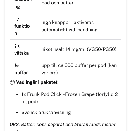
pod och batteri
ng
💨
inga knappar – aktiveras
funktio
automatiskt vid inandning
n
🧪
e-
nikotinsalt 14 mg/ml (VG50/PG50)
vätska
🌬️
upp till ca 600 puffar per pod (kan
puffar
variera)
📦
Vad ingår i paketet
1x Frunk Pod Click – Frozen Grape (förfylld 2
ml pod)
Svensk bruksanvisning
OBS: Batteri köps separat och återanvänds mellan