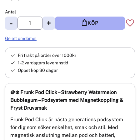
Antal
-
+
KÖP
Lägg 
Ge ett omdöme!
Fri frakt på order över 1000kr
1-2 vardagars leveranstid
Öppet köp 30 dagar
🍇❄️ Frunk Pod Click – Strawberry Watermelon
Bubblegum – Podsystem med Magnetkoppling &
Fryst Druvsmak
Frunk Pod Click är nästa generations podsystem
för dig som söker enkelhet, smak och stil. Med
magnetisk anslutning mellan pod och batteri,