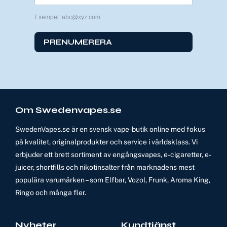
Exempel: abc@xyz.com
PRENUMERERA
Om Swedenvapes.se
SwedenVapes.se är en svensk vape-butik online med fokus
på kvalitet, originalprodukter och service i världsklass. Vi
erbjuder ett brett sortiment av engångsvapes, e-cigaretter, e-
juicer, shortfills och nikotinsalter från marknadens mest
populära varumärken – som Elfbar, Vozol, Frunk, Aroma King,
Ringo och många fler.
Nyheter
Kundtjänst