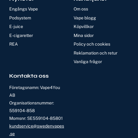
Engångs Vape
Om oss
Podsystem
Vape blogg
E-juice
Köpvillkor
E-cigaretter
Mina sidor
REA
Policy och cookies
Reklamation och retur
Vanliga frågor
Kontakta oss
Företagsnamn: Vape4You
AB
Organisationsnummer:
559104-858
Momsnr: SE559104-85801
kundservice@swedenvapes
.se