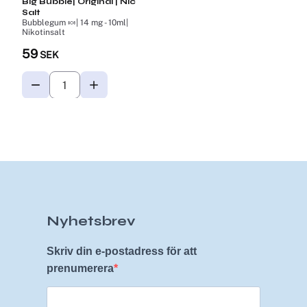
Big Bubble| Original | Nic
Salt
Bubblegum 🍬| 14 mg - 10ml|
Nikotinsalt
59
SEK
Nyhetsbrev
Skriv din e-postadress för att
prenumerera