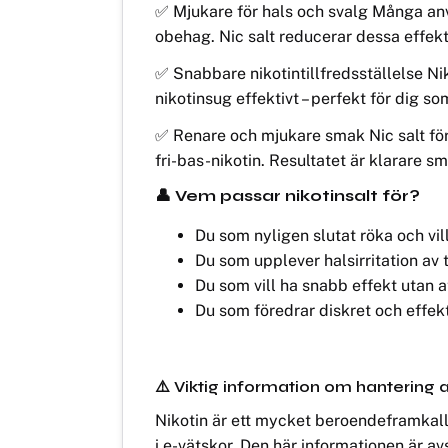
✅ Mjukare för hals och svalg Många använd
obehag. Nic salt reducerar dessa effekt
✅ Snabbare nikotintillfredsställelse Ni
nikotinsug effektivt – perfekt för dig so
✅ Renare och mjukare smak Nic salt fö
fri-bas-nikotin. Resultatet är klarare 
👤 Vem passar nikotinsalt för?
Du som nyligen slutat röka och vi
Du som upplever halsirritation av t
Du som vill ha snabb effekt utan 
Du som föredrar diskret och effe
⚠️ Viktig information om hantering a
Nikotin är ett mycket beroendeframkalla
i e-vätskor. Den här informationen är av