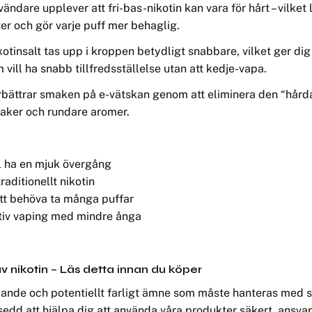
are upplever att fri-bas-nikotin kan vara för hårt – vilket led
er och gör varje puff mer behaglig.
kotinsalt tas upp i kroppen betydligt snabbare, vilket ger d
m vill ha snabb tillfredsställelse utan att kedje-vapa.
rbättrar smaken på e-vätskan genom att eliminera den “hå
smaker och rundare aromer.
ll ha en mjuk övergång
raditionellt nikotin
att behöva ta många puffar
ktiv vaping med mindre ånga
v nikotin – Läs detta innan du köper
nde och potentiellt farligt ämne som måste hanteras med stor
sedd att hjälpa dig att använda våra produkter säkert, ansvar