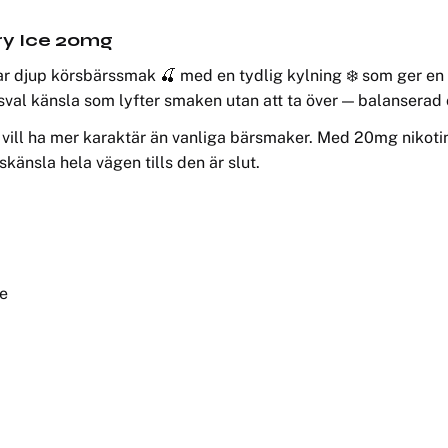
ry Ice 20mg
r djup körsbärssmak 🍒 med en tydlig kylning ❄️ som ger en f
sval känsla som lyfter smaken utan att ta över — balanserad o
om vill ha mer karaktär än vanliga bärsmaker. Med 20mg nikot
änsla hela vägen tills den är slut.
de