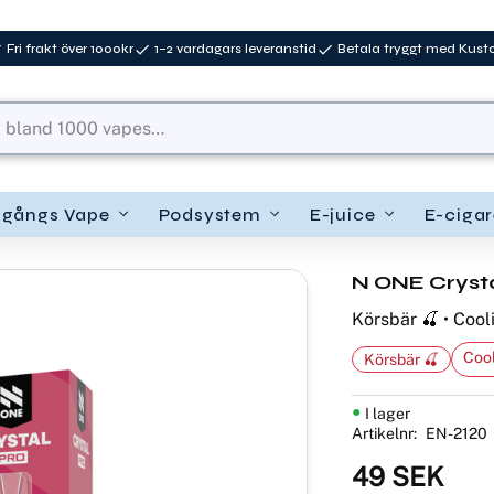
Fri frakt över 1000kr
1–2 vardagars leveranstid
Betala tryggt med Kus
ngångs Vape
Podsystem
E-juice
E-cigar
N ONE Crystal
Körsbär 🍒 • Cool
Cool
Körsbär 🍒
I lager
Artikelnr
EN-2120
49
SEK