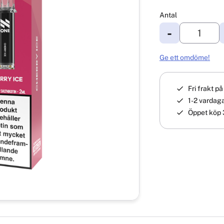
Antal
-
Ge ett omdöme!
Fri frakt p
1-2 vardaga
Öppet köp 