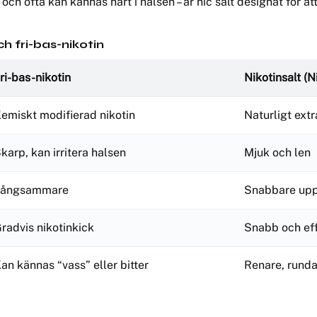
ch fri-bas-nikotin
ri-bas-nikotin
Nikotinsalt (N
emiskt modifierad nikotin
Naturligt ext
karp, kan irritera halsen
Mjuk och len
Långsammare
Snabbare upp
radvis nikotinkick
Snabb och effe
an kännas “vass” eller bitter
Renare, runda