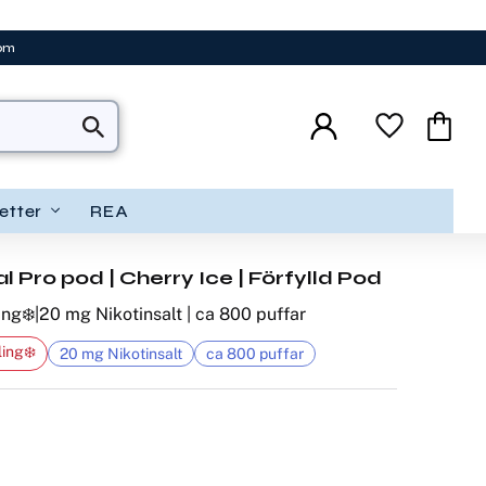
tom
Favoriter
Kundva
etter
REA
 Pro pod | Cherry Ice | Förfylld Pod
ing❄️|20 mg Nikotinsalt | ca 800 puffar
ing❄️
20 mg Nikotinsalt
ca 800 puffar