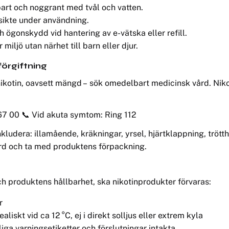
bart och noggrant med tvål och vatten.
nsikte under användning.
gonskydd vid hantering av e-vätska eller refill.
miljö utan närhet till barn eller djur.
förgiftning
 nikotin, oavsett mängd – sök omedelbart medicinsk vård. Nikot
67 00 📞 Vid akuta symtom: Ring 112
ludera: illamående, kräkningar, yrsel, hjärtklappning, tröt
ård och ta med produktens förpackning.
ch produktens hållbarhet, ska nikotinprodukter förvaras:
r
ealiskt vid ca 12 °C, ej i direkt solljus eller extrem kyla
liga varningsetiketter och förslutningar intakta