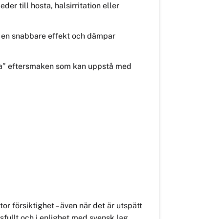
er till hosta, halsirritation eller
ig en snabbare effekt och dämpar
rda” eftersmaken som kan uppstå med
 försiktighet – även när det är utspätt
sfullt och i enlighet med svensk lag.