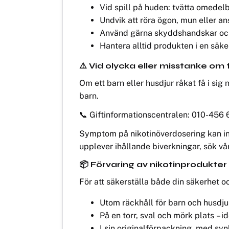
Vid spill på huden: tvätta omedel
Undvik att röra ögon, mun eller a
Använd gärna skyddshandskar och ö
Hantera alltid produkten i en säker 
⚠️ Vid olycka eller misstanke om 
Om ett barn eller husdjur råkat få i sig
barn.
📞 Giftinformationscentralen: 010-456 
Symptom på nikotinöverdosering kan ink
upplever ihållande biverkningar, sök v
📦 Förvaring av nikotinprodukter
För att säkerställa både din säkerhet o
Utom räckhåll för barn och husdju
På en torr, sval och mörk plats – id
I sin originalförpackning, med syn