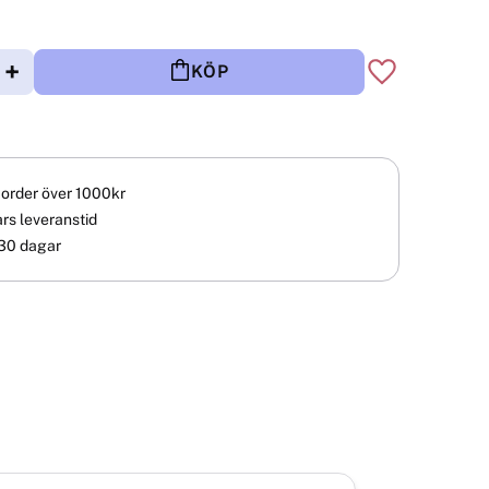
+
KÖP
Lägg till i fav
å order över 1000kr
rs leveranstid
30 dagar