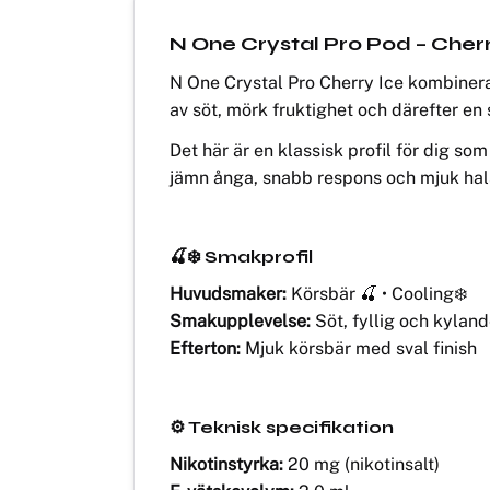
N One Crystal Pro Pod – Cher
N One Crystal Pro Cherry Ice kombinera
av söt, mörk fruktighet och därefter en 
Det här är en klassisk profil för dig s
jämn ånga, snabb respons och mjuk halsk
🍒❄️ Smakprofil
Huvudsmaker:
Körsbär 🍒 • Cooling❄️
Smakupplevelse:
Söt, fyllig och kylan
Efterton:
Mjuk körsbär med sval finish
⚙️ Teknisk specifikation
Nikotinstyrka:
20 mg (nikotinsalt)
E-vätskevolym:
2.0 ml