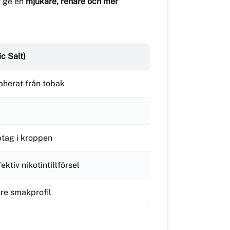
ic Salt)
raherat från tobak
tag i kroppen
ktiv nikotintillförsel
re smakprofil