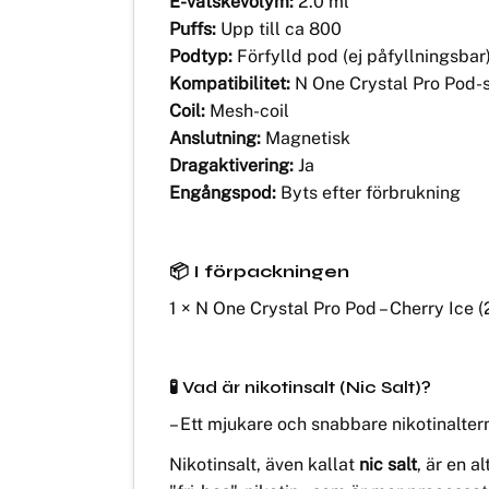
Puffs:
Upp till ca 800
Podtyp:
Förfylld pod (ej påfyllningsbar
Kompatibilitet:
N One Crystal Pro Pod-
Coil:
Mesh-coil
Anslutning:
Magnetisk
Dragaktivering:
Ja
Engångspod:
Byts efter förbrukning
📦 I förpackningen
1 × N One Crystal Pro Pod – Cherry Ice 
🧪 Vad är nikotinsalt (Nic Salt)?
– Ett mjukare och snabbare nikotinalter
Nikotinsalt, även kallat
nic salt
, är en a
"fri-bas"-nikotin – som är mer processat 