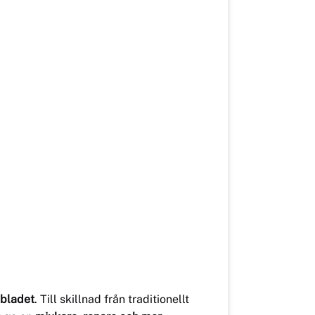
sbladet
. Till skillnad från traditionellt
tt ge en
mjukare, renare och mer