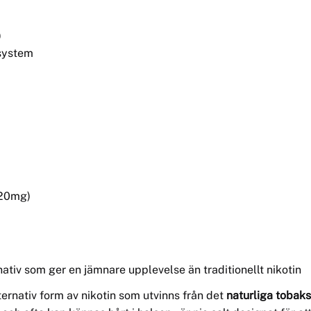
)
system
(20mg)
nativ som ger en jämnare upplevelse än traditionellt nikotin
lternativ form av nikotin som utvinns från det
naturliga tobak
och ofta kan kännas hårt i halsen – är nic salt designat för a