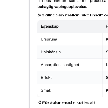
behaglig vapingupplevelse
.
⚖️ Skillnaden mellan nikotinsalt o
Egenskap
F
Ursprung
K
Halskänsla
S
Absorptionshastighet
Effekt
G
Smak
K
💨 Fördelar med nikotinsalt