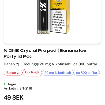
N ONE Crystal Pro pod | Banana Ice |
Förfylld Pod
Banan 🍌 • Cooling❄️|20 mg Nikotinsalt | ca 800 puffar
Cooling❄️
Banan 🍌
20 mg Nikotinsalt
ca 800 puffar
I lager
Artikelnr
EN-2116
49
SEK