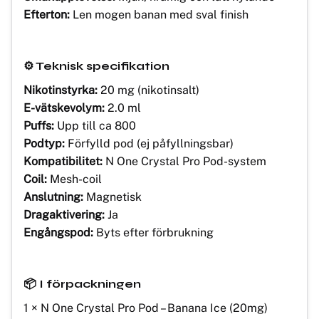
Efterton:
Len mogen banan med sval finish
⚙️ Teknisk specifikation
Nikotinstyrka:
20 mg (nikotinsalt)
E-vätskevolym:
2.0 ml
Puffs:
Upp till ca 800
Podtyp:
Förfylld pod (ej påfyllningsbar)
Kompatibilitet:
N One Crystal Pro Pod-system
Coil:
Mesh-coil
Anslutning:
Magnetisk
Dragaktivering:
Ja
Engångspod:
Byts efter förbrukning
📦 I förpackningen
1 × N One Crystal Pro Pod – Banana Ice (20mg)