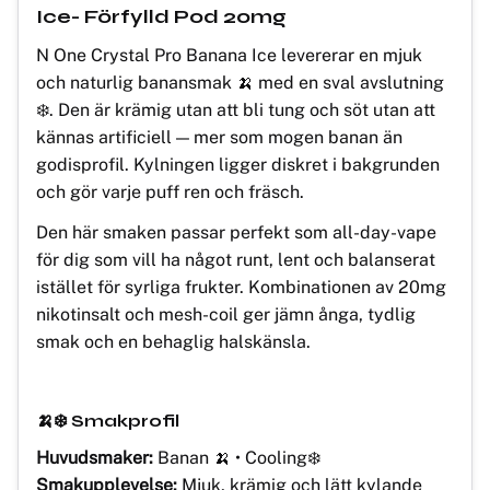
Ice- Förfylld Pod 20mg
N One Crystal Pro Banana Ice levererar en mjuk
och naturlig banansmak 🍌 med en sval avslutning
❄️. Den är krämig utan att bli tung och söt utan att
kännas artificiell — mer som mogen banan än
godisprofil. Kylningen ligger diskret i bakgrunden
och gör varje puff ren och fräsch.
Den här smaken passar perfekt som all-day-vape
för dig som vill ha något runt, lent och balanserat
istället för syrliga frukter. Kombinationen av 20mg
nikotinsalt och mesh-coil ger jämn ånga, tydlig
smak och en behaglig halskänsla.
🍌❄️ Smakprofil
Huvudsmaker:
Banan 🍌 • Cooling❄️
Smakupplevelse:
Mjuk, krämig och lätt kylande