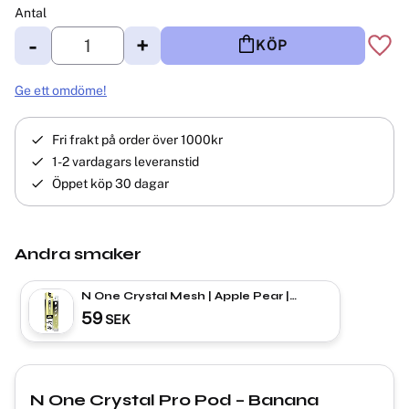
Antal
-
+
KÖP
Lägg 
Ge ett omdöme!
Fri frakt på order över 1000kr
1-2 vardagars leveranstid
Öppet köp 30 dagar
Andra smaker
N One Crystal Mesh | Apple Pear |
ENGÅNGS VAPE
59
SEK
N One Crystal Pro Pod – Banana