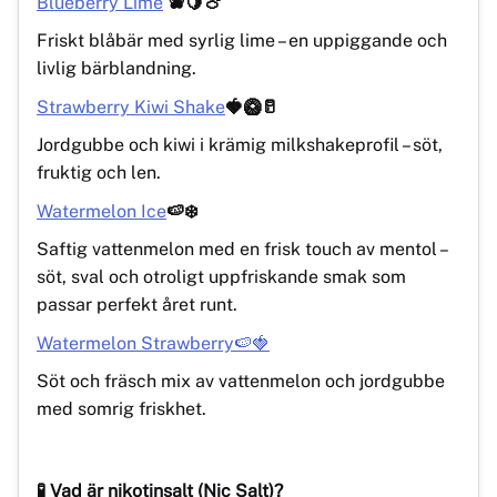
Blueberry Lime
🫐🍋🍈
Friskt blåbär med syrlig lime – en uppiggande och
livlig bärblandning.
Strawberry Kiwi Shake
🍓🥝🥛
Jordgubbe och kiwi i krämig milkshakeprofil – söt,
fruktig och len.
Watermelon Ice
🍉❄️
Saftig vattenmelon med en frisk touch av mentol –
söt, sval och otroligt uppfriskande smak som
passar perfekt året runt.
Watermelon Strawberry🍉🍓
Söt och fräsch mix av vattenmelon och jordgubbe
med somrig friskhet.
🧪 Vad är nikotinsalt (Nic Salt)?