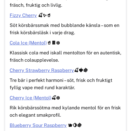
fräsch, fruktig och livlig.
Fizzy Cherry
🍒✨🥤
Söt körsbärssmak med bubblande känsla – som en
frisk körsbärsläsk i varje drag.
Cola Ice (Mentol)
🥤🍫❄️
Klassisk cola med iskall mentolton för en autentisk,
fräsch colaupplevelse.
Cherry Strawberry Raspberry
🍒🍓🍇
Tre bär i perfekt harmoni – söt, frisk och fruktigt
fyllig vape med rund karaktär.
Cherry Ice (Mentol)
🍒❄️
Rik körsbärssötma med kylande mentol för en frisk
och elegant smakprofil.
Blueberry Sour Raspberry
🫐🍋🍇