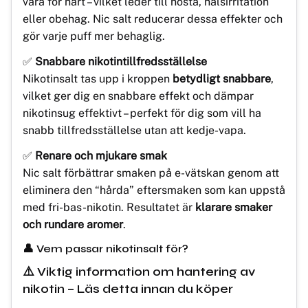
vara för hårt – vilket leder till hosta, halsirritation
eller obehag. Nic salt reducerar dessa effekter och
gör varje puff mer behaglig.
✅
Snabbare nikotintillfredsställelse
Nikotinsalt tas upp i kroppen
betydligt snabbare
,
vilket ger dig en snabbare effekt och dämpar
nikotinsug effektivt – perfekt för dig som vill ha
snabb tillfredsställelse utan att kedje-vapa.
✅
Renare och mjukare smak
Nic salt förbättrar smaken på e-vätskan genom att
eliminera den “hårda” eftersmaken som kan uppstå
med fri-bas-nikotin. Resultatet är
klarare smaker
och rundare aromer
.
👤 Vem passar nikotinsalt för?
⚠️ Viktig information om hantering av
nikotin – Läs detta innan du köper