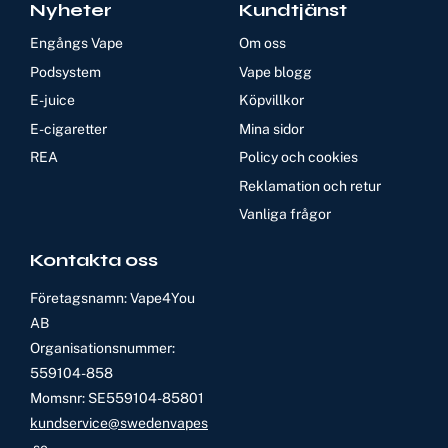
Nyheter
Kundtjänst
Engångs Vape
Om oss
Podsystem
Vape blogg
E-juice
Köpvillkor
E-cigaretter
Mina sidor
REA
Policy och cookies
Reklamation och retur
Vanliga frågor
Kontakta oss
Företagsnamn: Vape4You
AB
Organisationsnummer:
559104-858
Momsnr: SE559104-85801
kundservice@swedenvapes