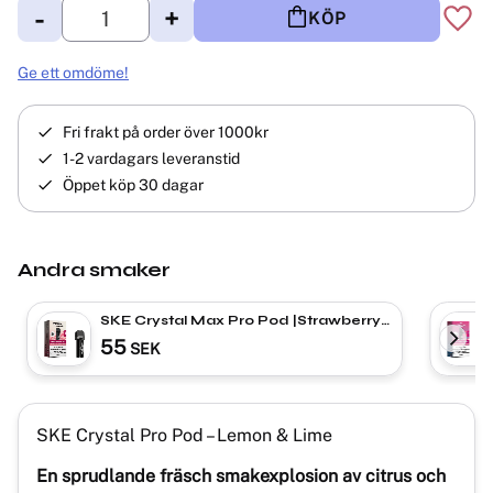
-
+
KÖP
Lägg 
Ge ett omdöme!
Fri frakt på order över 1000kr
1-2 vardagars leveranstid
Öppet köp 30 dagar
Andra smaker
SKE Crystal Max Pro Pod |Strawberry
Kiwi Shake
55
SEK
SKE Crystal Pro Pod – Lemon & Lime
En sprudlande fräsch smakexplosion av citrus och