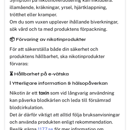
Symptom på nikotinöverdosering kan inkludera:
illamående, kräkningar, yrsel, hjärtklappning,
trötthet eller kramper.
Om du som vuxen upplever ihållande biverkningar,
sök vård och ta med produktens förpackning.
📦 Förvaring av nikotinprodukter
För att säkerställa både din säkerhet och
produktens hållbarhet, ska nikotinprodukter
förvaras:
⏳ Hållbarhet på e-vätska
ℹ️ Ytterligare information & hälsopåverkan
Nikotin är ett
toxin
som vid långvarig användning
kan påverka blodkärlen och leda till försämrad
blodcirkulation.
Det är därför viktigt att alltid följa bruksanvisningar
och använda produkten enligt rekommendation.
Besök gärna
1177.se
för mer information om