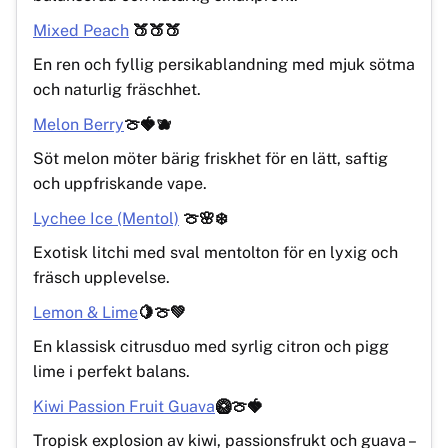
Mixed Peach
🍑🍑🍑
En ren och fyllig persikablandning med mjuk sötma
och naturlig fräschhet.
Melon Berry
🍈🍓🫐
Söt melon möter bärig friskhet för en lätt, saftig
och uppfriskande vape.
Lychee Ice (Mentol)
🍈🌸❄️
Exotisk litchi med sval mentolton för en lyxig och
fräsch upplevelse.
Lemon & Lime
🍋🍈💚
En klassisk citrusduo med syrlig citron och pigg
lime i perfekt balans.
Kiwi Passion Fruit Guava
🥝🍈🍓
Tropisk explosion av kiwi, passionsfrukt och guava –