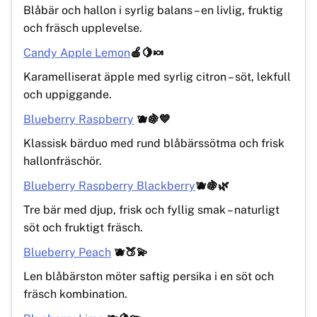
Blåbär och hallon i syrlig balans – en livlig, fruktig
och fräsch upplevelse.
Candy Apple Lemon
🍎🍋🍬
Karamelliserat äpple med syrlig citron – söt, lekfull
och uppiggande.
Blueberry Raspberry
🫐🍇💙
Klassisk bärduo med rund blåbärssötma och frisk
hallonfräschör.
Blueberry Raspberry Blackberry
🫐🍇🌿
Tre bär med djup, frisk och fyllig smak – naturligt
söt och fruktigt fräsch.
Blueberry Peach
🫐🍑💫
Len blåbärston möter saftig persika i en söt och
fräsch kombination.