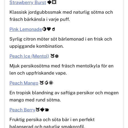
Strawberry Burst
🍓💥
Klassisk jordgubbssmak med naturlig sötma och
fräsch bärkänsla i varje puff.
Pink Lemonade
🍋💗🥤
Syrlig citron möter söt bärlemonad i en frisk och
uppiggande kombination.
Peach Ice (Mentol)
🍑❄️
Mjuk persikosötma med fräsch mentolkyla för en
len och uppfriskande vape.
Peach Mango
🍑🥭🌞
En tropisk blandning av saftiga persikor och mogen
mango med rund sötma.
Peach Berry
🍑🍓🫐
Fruktig persika och söta bär i en perfekt
balanserad och naturlig smakprofil.