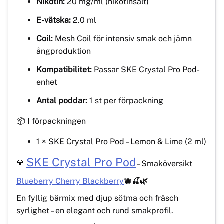
Nikotin:
20 mg/ml (nikotinsalt)
E-vätska:
2.0 ml
Coil:
Mesh Coil för intensiv smak och jämn
ångproduktion
Kompatibilitet:
Passar SKE Crystal Pro Pod-
enhet
Antal poddar:
1 st per förpackning
📦 I förpackningen
1 × SKE Crystal Pro Pod – Lemon & Lime (2 ml)
SKE Crystal Pro Pod
🍭
– Smaköversikt
Blueberry Cherry Blackberry
🫐🍒🌿
En fyllig bärmix med djup sötma och fräsch
syrlighet – en elegant och rund smakprofil.