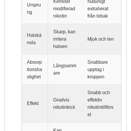
Kemiskt
Naturligt
Urspru
modifierad
extraherat
ng
nikotin
från tobak
Skarp, kan
Halskä
irritera
Mjuk och len
nsla
halsen
Absorp
Snabbare
Långsamm
tionsha
upptag i
are
stighet
kroppen
Snabb och
Gradvis
effektiv
Effekt
nikotinkick
nikotintillförs
el
Kan