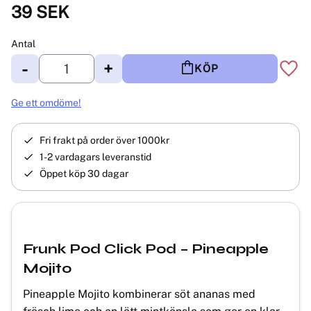
39
SEK
Antal
-
+
KÖP
Lägg 
Ge ett omdöme!
Fri frakt på order över 1000kr
1-2 vardagars leveranstid
Öppet köp 30 dagar
Frunk Pod Click Pod – Pineapple
Mojito
Pineapple Mojito kombinerar söt ananas med