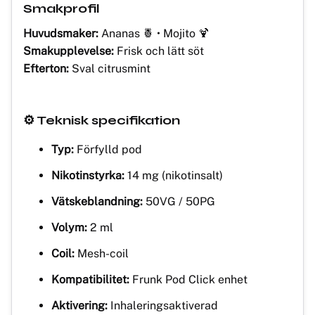
Smakprofil
Huvudsmaker:
Ananas 🍍 • Mojito 🍹
Smakupplevelse:
Frisk och lätt söt
Efterton:
Sval citrusmint
⚙️ Teknisk specifikation
Typ:
Förfylld pod
Nikotinstyrka:
14 mg (nikotinsalt)
Vätskeblandning:
50VG / 50PG
Volym:
2 ml
Coil:
Mesh-coil
Kompatibilitet:
Frunk Pod Click enhet
Aktivering:
Inhaleringsaktiverad