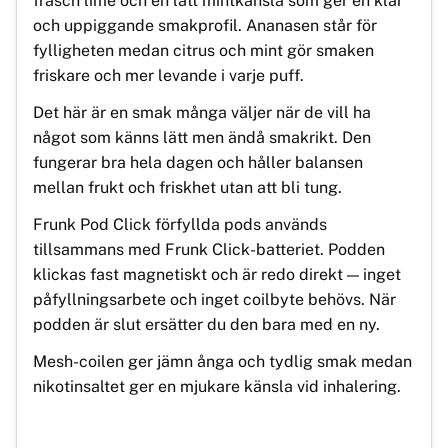
fräsch lime och en lätt mintkänsla som ger en klar
och uppiggande smakprofil. Ananasen står för
fylligheten medan citrus och mint gör smaken
friskare och mer levande i varje puff.
Det här är en smak många väljer när de vill ha
något som känns lätt men ändå smakrikt. Den
fungerar bra hela dagen och håller balansen
mellan frukt och friskhet utan att bli tung.
Frunk Pod Click förfyllda pods används
tillsammans med Frunk Click-batteriet. Podden
klickas fast magnetiskt och är redo direkt — inget
påfyllningsarbete och inget coilbyte behövs. När
podden är slut ersätter du den bara med en ny.
Mesh-coilen ger jämn ånga och tydlig smak medan
nikotinsaltet ger en mjukare känsla vid inhalering.