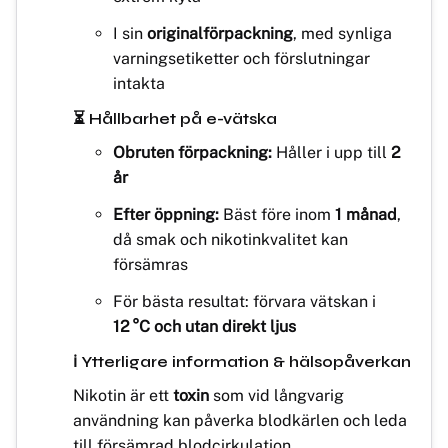
I sin
originalförpackning
, med synliga
varningsetiketter och förslutningar
intakta
⏳ Hållbarhet på e-vätska
Obruten förpackning:
Håller i upp till
2
år
Efter öppning:
Bäst före inom
1 månad
,
då smak och nikotinkvalitet kan
försämras
För bästa resultat: förvara vätskan i
12 °C och utan direkt ljus
ℹ️ Ytterligare information & hälsopåverkan
Nikotin är ett
toxin
som vid långvarig
användning kan påverka blodkärlen och leda
till försämrad blodcirkulation.