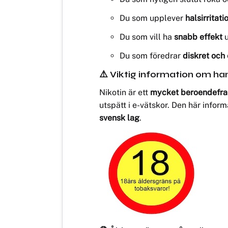
Du som upplever
halsirritati
Du som vill ha
snabb effekt
u
Du som föredrar
diskret och 
⚠️ Viktig information om han
Nikotin är ett
mycket beroendefram
utspätt i e-vätskor. Den här infor
svensk lag
.