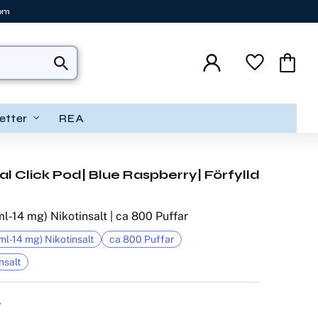
tom
Favoriter
Kundva
etter
REA
l Click Pod| Blue Raspberry| Förfylld
ml-14 mg) Nikotinsalt | ca 800 Puffar
ml-14 mg) Nikotinsalt
ca 800 Puffar
nsalt
7