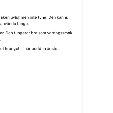
maken livlig men inte tung. Den känns
t använda länge.
ngar. Den fungerar bra som vardagssmak
.
get krångel — när podden är slut