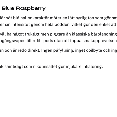
 Blue Raspberry
där söt blå hallonkaraktär möter en lätt syrlig ton som gör s
ler sin intensitet genom hela podden, vilket gör den enkel at
 vill ha något fruktigt men piggare än klassiska bärblandni
 engångsvapes till refill-pods utan att tappa smakupplevelsen
n och är redo direkt. Ingen påfyllning, inget coilbyte och in
k samtidigt som nikotinsaltet ger mjukare inhalering.