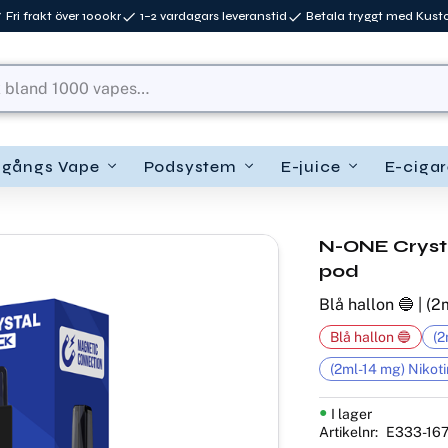
Fri frakt över 1000kr
1–2 vardagars leveranstid
Betala tryggt med Kus
ngångs Vape
Podsystem
E-juice
E-cigar
N-ONE Crysta
pod
Blå hallon 🔵 | (2
Blå hallon 🔵
(2
(2ml-14 mg) Nikoti
I lager
Artikelnr
E333-16