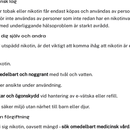
ensk lag
 tobak eller nikotin får endast köpas och användas av person
ör inte användas av personer som inte redan har en nikotinv
med underliggande hälsoproblem är starkt avrådd.
 dig själv och andra
r utspädd nikotin, är det viktigt att komma ihåg att nikotin ä
otin.
edelbart och noggrant
med tvål och vatten.
ler ansikte under användning.
ar och ögonskydd
vid hantering av e-vätska eller refill.
säker miljö utan närhet till barn eller djur.
m förgiftning
i sig nikotin, oavsett mängd –
sök omedelbart medicinsk vård