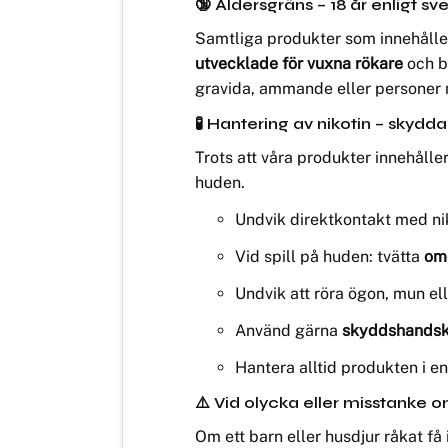
🔞 Åldersgräns – 18 år enligt sv
Samtliga produkter som innehåller
utvecklade för vuxna rökare
och b
gravida, ammande eller personer 
🧪 Hantering av nikotin – skydda
Trots att våra produkter innehålle
huden.
Undvik direktkontakt med nik
Vid spill på huden: tvätta
om
Undvik att röra ögon, mun el
Använd gärna
skyddshandsk
Hantera alltid produkten i en 
⚠️ Vid olycka eller misstanke o
Om ett barn eller husdjur råkat få 