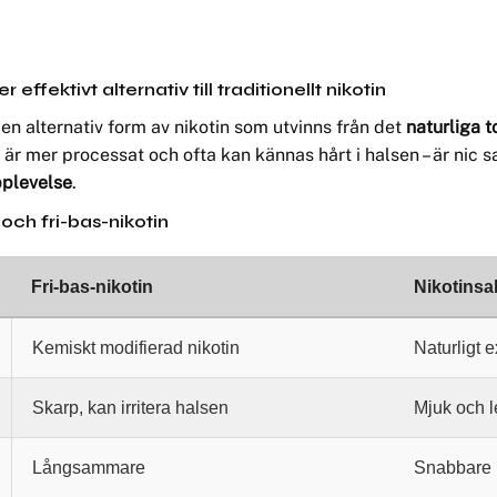
ffektivt alternativ till traditionellt nikotin
r en alternativ form av nikotin som utvinns från det
naturliga 
om är mer processat och ofta kan kännas hårt i halsen – är nic s
pplevelse
.
 och fri-bas-nikotin
Fri-bas-nikotin
Nikotinsal
Kemiskt modifierad nikotin
Naturligt e
Skarp, kan irritera halsen
Mjuk och l
Långsammare
Snabbare 