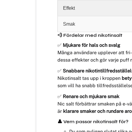
Effekt
Smak
💨 Fördelar med nikotinsalt
✅
Mjukare för hals och svalg
Många användare upplever att fri-ba
dessa effekter och gör varje puff
✅
Snabbare nikotintillfredsställe
Nikotinsalt tas upp i kroppen
bety
som vill ha snabb tillfredsställels
✅
Renare och mjukare smak
Nic salt förbättrar smaken på e-v
är
klarare smaker och rundare ar
👤 Vem passar nikotinsalt för?
Du som nyligen slutat röka o