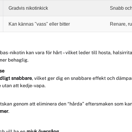
Gradvis nikotinkick
Snabb och e
Kan kännas "vass" eller bitter
Renare, ru
s-nikotin kan vara för hårt – vilket leder till hosta, halsirrit
 mer behaglig.
lse
dligt snabbare
, vilket ger dig en snabbare effekt och dämpar 
e utan att kedje-vapa.
ätskan genom att eliminera den “hårda” eftersmaken som kan
omer
.
ch vill ha en
mjuk övergång