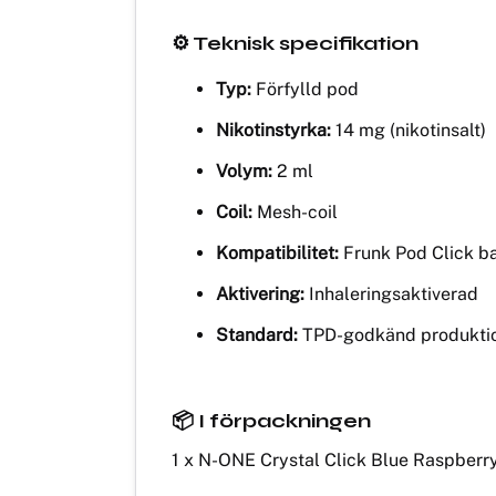
⚙️ Teknisk specifikation
Typ:
Förfylld pod
Nikotinstyrka:
14 mg (nikotinsalt)
Volym:
2 ml
Coil:
Mesh-coil
Kompatibilitet:
Frunk Pod Click ba
Aktivering:
Inhaleringsaktiverad
Standard:
TPD-godkänd produkti
📦 I förpackningen
1 x N-ONE Crystal Click Blue Raspberr