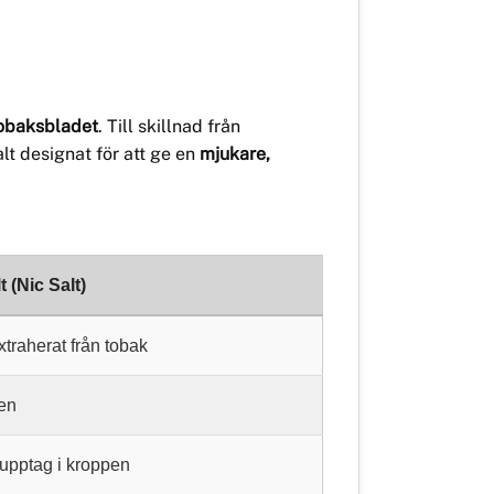
tobaksbladet
. Till skillnad från
alt designat för att ge en
mjukare,
t (Nic Salt)
xtraherat från tobak
en
upptag i kroppen