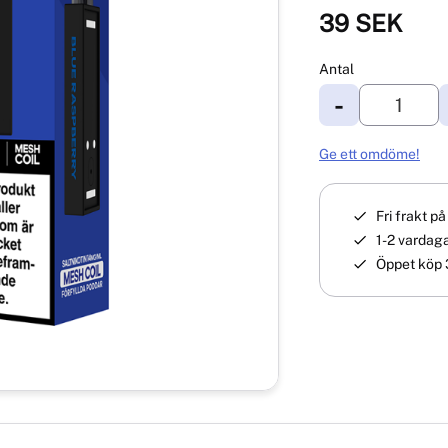
39
SEK
Antal
-
Ge ett omdöme!
Fri frakt p
1-2 vardaga
Öppet köp 