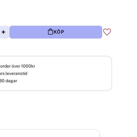
+
KÖP
Lägg till i fav
å order över 1000kr
rs leveranstid
30 dagar