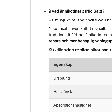
🧪 Vad är nikotinsalt (Nic Salt)?
– Ett mjukare, snabbare och mer e
Nikotinsalt, även kallat
nic salt
, ä
traditionellt "fri-bas"-nikotin – s
renare och mer behaglig vapingu
⚖️ Skillnaden mellan nikotinsalt
Egenskap
Ursprung
Halskänsla
Absorptionshastighet