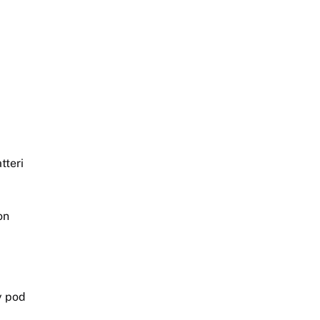
tteri
on
y pod