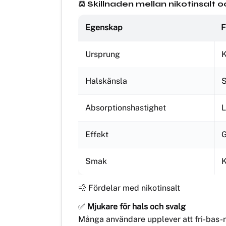
⚖️ Skillnaden mellan nikotinsalt o
Egenskap
F
Ursprung
K
Halskänsla
S
Absorptionshastighet
Effekt
G
Smak
K
💨 Fördelar med nikotinsalt
✅
Mjukare för hals och svalg
Många användare upplever att fri-bas-niko