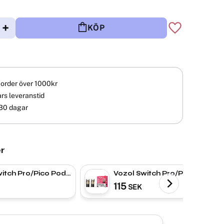
+
KÖP
Lägg till i fav
å order över 1000kr
rs leveranstid
30 dagar
r
itch Pro/Pico Pod|
Vozol Switch Pro/Pico Pod|
 Pod
Strawberry Raspberry
115
SEK
Cherry