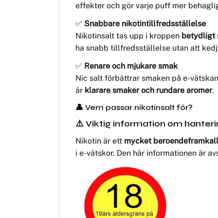
effekter och gör varje puff mer behagli
✅
Snabbare nikotintillfredsställelse
Nikotinsalt tas upp i kroppen
betydligt
ha snabb tillfredsställelse utan att ked
✅
Renare och mjukare smak
Nic salt förbättrar smaken på e-vätska
är
klarare smaker och rundare aromer
.
👤 Vem passar nikotinsalt för?
⚠️ Viktig information om hanteri
Nikotin är ett
mycket beroendeframkalla
i e-vätskor. Den här informationen är a