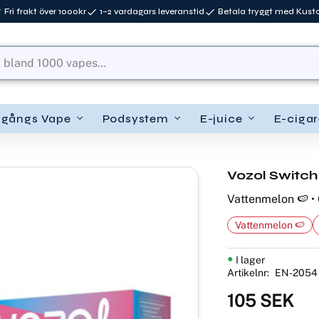
Fri frakt över 1000kr
1–2 vardagars leveranstid
Betala tryggt med Kus
ngångs Vape
Podsystem
E-juice
E-cigar
Vozol Switch
Vattenmelon 🍉 • 
Vattenmelon 🍉
I lager
Artikelnr
EN-2054
105
SEK