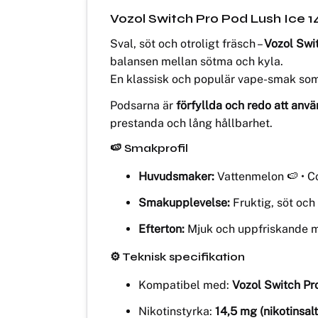
Vozol Switch Pro Pod Lush Ice 
Sval, söt och otroligt fräsch –
Vozol Swi
balansen mellan sötma och kyla.
En klassisk och populär vape-smak so
Podsarna är
förfyllda och redo att anv
prestanda och lång hållbarhet.
🍉 Smakprofil
Huvudsmaker:
Vattenmelon 🍉 • Co
Smakupplevelse:
Fruktig, söt och
Efterton:
Mjuk och uppfriskande me
⚙️ Teknisk specifikation
Kompatibel med:
Vozol Switch Pro
Nikotinstyrka:
14,5 mg (nikotinsalt