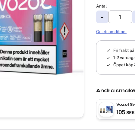
Antal
-
Ge ett omdöme!
Fri frakt p
1-2 vardaga
Öppet köp 
Andra smake
Vozol Sw
Mr Blue|
105
SEK