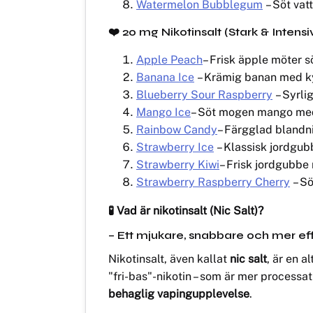
Watermelon Bubblegum
– Söt va
❤️
20 mg Nikotinsalt (Stark & Intensi
Apple Peach
– Frisk äpple möter s
Banana Ice
– Krämig banan med kyl
Blueberry Sour Raspberry
– Syrli
Mango Ice
– Söt mogen mango med 
Rainbow Candy
– Färgglad blandni
Strawberry Ice
– Klassisk jordgub
Strawberry Kiwi
– Frisk jordgubbe 
Strawberry Raspberry Cherry
– Sö
🧪 Vad är nikotinsalt (Nic Salt)?
– Ett mjukare, snabbare och mer effekt
Nikotinsalt, även kallat
nic salt
, är en a
"fri-bas"-nikotin – som är mer processat 
behaglig vapingupplevelse
.