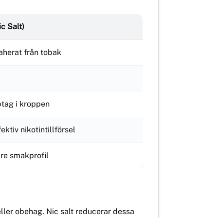
ic Salt)
raherat från tobak
tag i kroppen
ktiv nikotintillförsel
re smakprofil
 eller obehag. Nic salt reducerar dessa