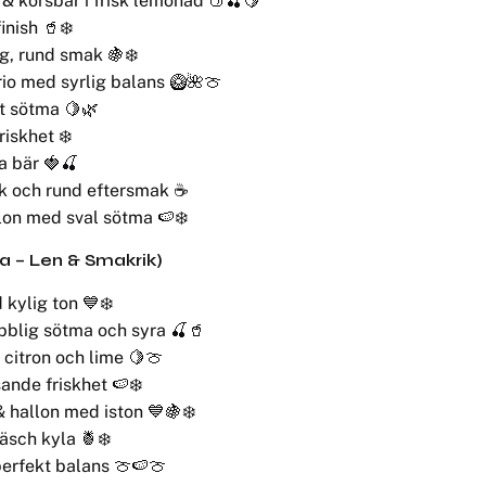
 & körsbär i frisk lemonad 🍑🍒🍋
inish 🥤❄️
g, rund smak 🍇❄️
trio med syrlig balans 🥝🌺🍈
tt sötma 🍋🌿
iskhet ❄️
a bär 🍓🍒
uk och rund eftersmak ☕
lon med sval sötma 🍉❄️
ka – Len & Smakrik)
kylig ton 💙❄️
blig sötma och syra 🍒🥤
 citron och lime 🍋🍈
ande friskhet 🍉❄️
& hallon med iston 💙🍇❄️
äsch kyla 🍍❄️
 perfekt balans 🍈🍉🍈