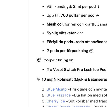
Vätskemängd:
2 ml per pod
🧴
Upp till
700 puffar per pod
🔥
Mesh coil
för ren och kraftfull sm
Synlig vätsketank
👀
Förfyllda pods – redo att använda
2 pods per förpackning
📦
📦 I förpackningen
2 x
Vozol Switch Pro Lush Ice Pod
💛
10 mg Nikotinsalt (Mjuk & Balansera
Blue Mojito
– Frisk lime och mynta
Blue Razz Ice
– Blå hallon med söt
Cherry Ice
– Söt körsbär med fräsc