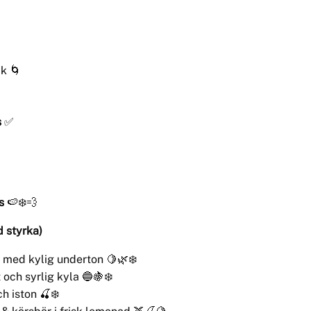
ak 🌀
s
✅
s
🍉❄️💨
d styrka)
 med kylig underton 🍋🌿❄️
 och syrlig kyla 🔵🍇❄️
h iston 🍒❄️