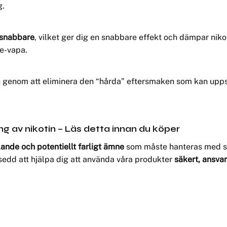
g.
 snabbare
, vilket ger dig en snabbare effekt och dämpar nikoti
je-vapa.
n genom att eliminera den “hårda” eftersmaken som kan uppst
ng av nikotin – Läs detta innan du köper
nde och potentiellt farligt ämne
som måste hanteras med stor
vsedd att hjälpa dig att använda våra produkter
säkert, ansvar