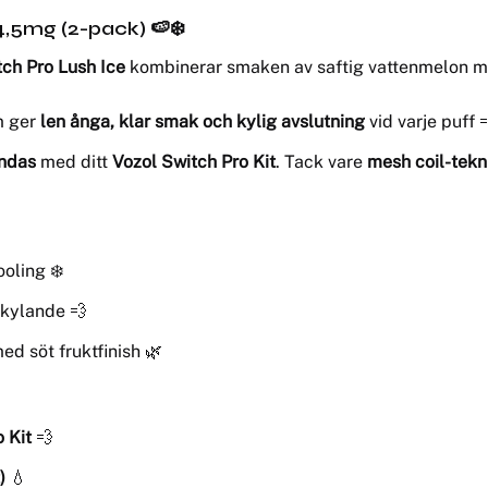
14,5mg (2-pack)
🍉❄️
tch Pro Lush Ice
kombinerar smaken av saftig vattenmelon me
m ger
len ånga, klar smak och kylig avslutning
vid varje puff 
ändas
med ditt
Vozol Switch Pro Kit
. Tack vare
mesh coil-tekn
oling ❄️
 kylande 💨
d söt fruktfinish 🌿
 Kit
💨
)
💧