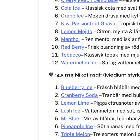
Cherry Peach Lemonade
– Persika
Cola Ice
– Klassisk cola med sval f
Grape Ice
– Mogen druva med kyli
Kiwi Passionfruit Guava
– Tropisk 
Lemon Mojito
– Citron, mynta & lä
Menthol
– Ren mentol med isklar fr
Red Berry
– Frisk blandning av röd
Tobacco
– Klassisk tobak med mj
Watermelon Ice
– Saftig vattenme
💜
14,5 mg Nikotinsalt (Medium styr
Blueberry Ice
– Fräsch blåbär med 
Cranberry Soda
– Tranbär med bub
Lemon Lime
– Pigga citrusnoter av
Lush Ice
– Vattenmelon med söt, is
Mr Blue
– Mix av blåbär, björnbär 
Pineapple Ice
– Söt ananas med fr
Triple Melon
– Tre sorters melon i