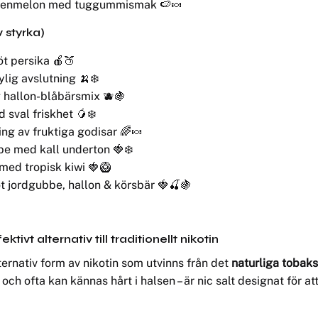
ttenmelon med tuggummismak 🍉🍬
v styrka)
öt persika 🍎🍑
ig avslutning 🍌❄️
g hallon-blåbärsmix 🫐🍇
sval friskhet 🥭❄️
ng av fruktiga godisar 🌈🍬
be med kall underton 🍓❄️
med tropisk kiwi 🍓🥝
t jordgubbe, hallon & körsbär 🍓🍒🍇
ivt alternativ till traditionellt nikotin
lternativ form av nikotin som utvinns från det
naturliga tobak
och ofta kan kännas hårt i halsen – är nic salt designat för a