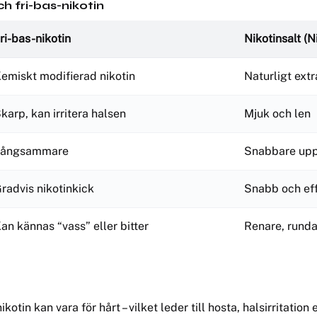
ch fri-bas-nikotin
ri-bas-nikotin
Nikotinsalt (N
emiskt modifierad nikotin
Naturligt ext
karp, kan irritera halsen
Mjuk och len
Långsammare
Snabbare upp
radvis nikotinkick
Snabb och effe
an kännas “vass” eller bitter
Renare, runda
tin kan vara för hårt – vilket leder till hosta, halsirritation