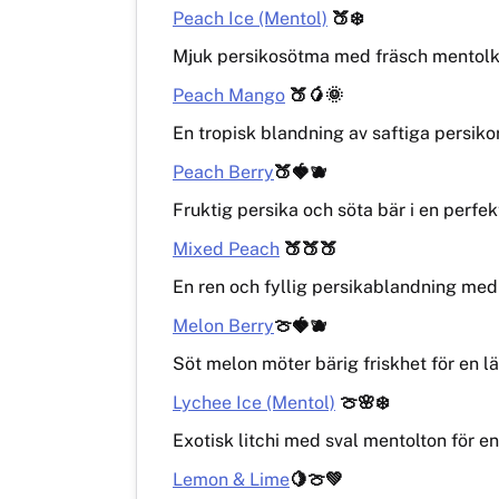
Peach Ice (Mentol)
🍑❄️
Mjuk persikosötma med fräsch mentolky
Peach Mango
🍑🥭🌞
En tropisk blandning av saftiga persi
Peach Berry
🍑🍓🫐
Fruktig persika och söta bär i en perfe
Mixed Peach
🍑🍑🍑
En ren och fyllig persikablandning med
Melon Berry
🍈🍓🫐
Söt melon möter bärig friskhet för en lä
Lychee Ice (Mentol)
🍈🌸❄️
Exotisk litchi med sval mentolton för e
Lemon & Lime
🍋🍈💚