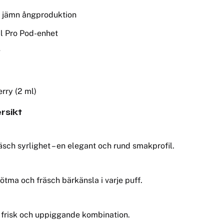
h jämn ångproduktion
l Pro Pod-enhet
g
rry (2 ml)
rsikt
sch syrlighet – en elegant och rund smakprofil.
tma och fräsch bärkänsla i varje puff.
n frisk och uppiggande kombination.