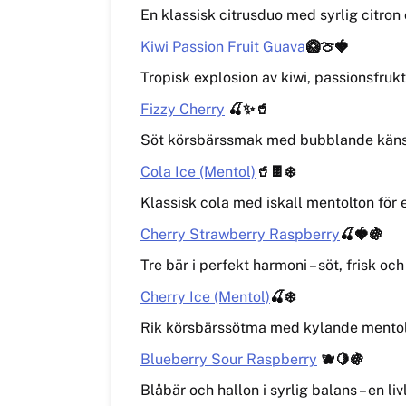
En klassisk citrusduo med syrlig citron 
Kiwi Passion Fruit Guava
🥝🍈🍓
Tropisk explosion av kiwi, passionsfrukt 
Fizzy Cherry
🍒✨🥤
Söt körsbärssmak med bubblande känsla 
Cola Ice (Mentol)
🥤🍫❄️
Klassisk cola med iskall mentolton för 
Cherry Strawberry Raspberry
🍒🍓🍇
Tre bär i perfekt harmoni – söt, frisk oc
Cherry Ice (Mentol)
🍒❄️
Rik körsbärssötma med kylande mentol f
Blueberry Sour Raspberry
🫐🍋🍇
Blåbär och hallon i syrlig balans – en li