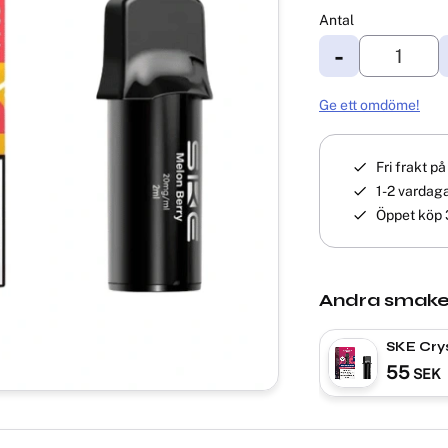
Antal
-
Ge ett omdöme!
Fri frakt p
1-2 vardaga
Öppet köp 
Andra smake
SKE Cry
Blueber
55
SEK