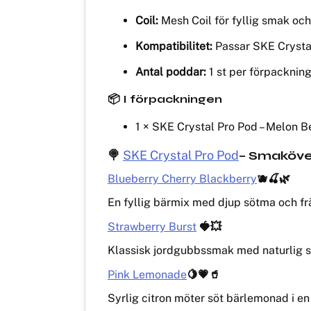
Coil:
Mesh Coil för fyllig smak oc
Kompatibilitet:
Passar SKE Crysta
Antal poddar:
1 st per förpacknin
📦 I förpackningen
1 × SKE Crystal Pro Pod – Melon Be
🍭
SKE Crystal Pro Pod
– Smaköve
Blueberry Cherry Blackberry
🫐🍒🌿
En fyllig bärmix med djup sötma och frä
Strawberry Burst
🍓💥
Klassisk jordgubbssmak med naturlig sö
Pink Lemonade
🍋💗🥤
Syrlig citron möter söt bärlemonad i e