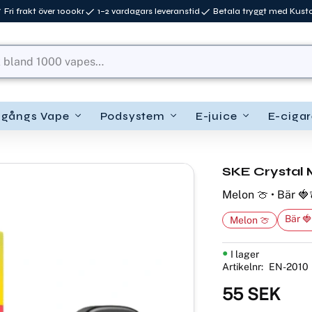
Fri frakt över 1000kr
1–2 vardagars leveranstid
Betala tryggt med Kus
ngångs Vape
Podsystem
E-juice
E-cigar
SKE Crystal 
Melon 🍈 • Bär 🍓
Bär 
Melon 🍈
I lager
Artikelnr
EN-2010
55
SEK