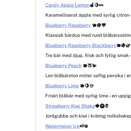
Candy Apple Lemon
🍎🍋🍬
Karamelliserat äpple med syrlig citron 
Blueberry Raspberry
🫐🍇💙
Klassisk bärduo med rund blåbärssötma 
Blueberry Raspberry Blackberry
🫐🍇🌿
Tre bär med djup, frisk och fyllig smak –
Blueberry Peach
🫐🍑💫
Len blåbärston möter saftig persika i e
Blueberry Lime
🫐🍋🍈
Friskt blåbär med syrlig lime – en uppi
Strawberry Kiwi Shake
🍓🥝🥛
Jordgubbe och kiwi i krämig milkshakepro
Watermelon Ice
🍉❄️