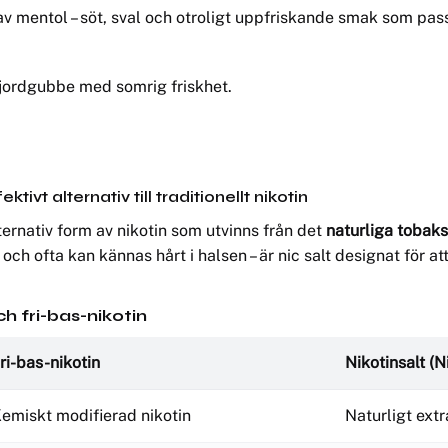
v mentol – söt, sval och otroligt uppfriskande smak som pass
 jordgubbe med somrig friskhet.
ivt alternativ till traditionellt nikotin
lternativ form av nikotin som utvinns från det
naturliga tobak
och ofta kan kännas hårt i halsen – är nic salt designat för a
ch fri-bas-nikotin
ri-bas-nikotin
Nikotinsalt (N
emiskt modifierad nikotin
Naturligt ext