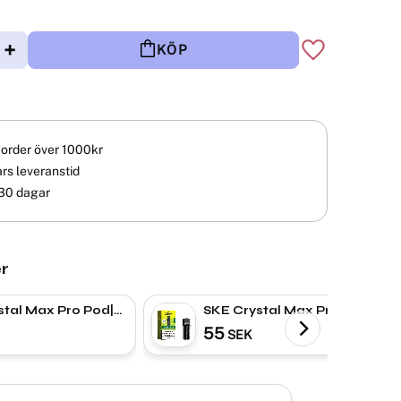
+
KÖP
Lägg till i fav
å order över 1000kr
rs leveranstid
30 dagar
r
stal Max Pro Pod|
SKE Crystal Max Pro Pod|
ry Raspberry
Lemon & Lime
55
SEK