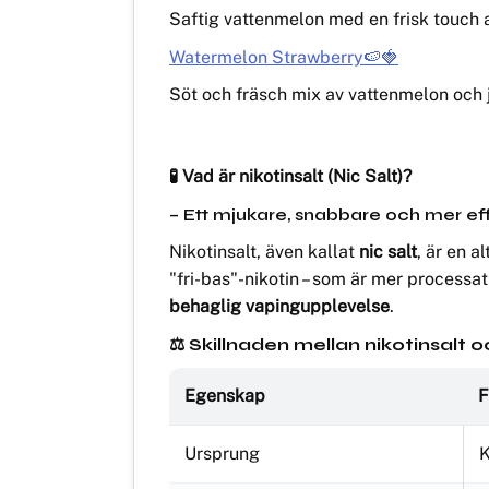
Saftig vattenmelon med en frisk touch a
Watermelon Strawberry🍉🍓
Söt och fräsch mix av vattenmelon och
🧪 Vad är nikotinsalt (Nic Salt)?
– Ett mjukare, snabbare och mer effekt
Nikotinsalt, även kallat
nic salt
, är en a
"fri-bas"-nikotin – som är mer processat 
behaglig vapingupplevelse
.
⚖️ Skillnaden mellan nikotinsalt o
Egenskap
F
Ursprung
K