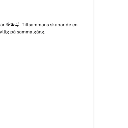
är 🍓🫐🍒. Tillsammans skapar de en
fyllig på samma gång.