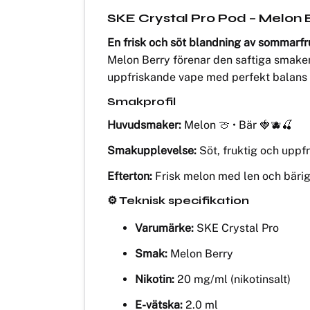
SKE Crystal Pro Pod – Melon 
En frisk och söt blandning av sommarfr
Melon Berry förenar den saftiga smake
uppfriskande vape med perfekt balans 
Smakprofil
Huvudsmaker:
Melon 🍈 • Bär 🍓🫐🍒
Smakupplevelse:
Söt, fruktig och upp
Efterton:
Frisk melon med len och bärig
⚙️ Teknisk specifikation
Varumärke:
SKE Crystal Pro
Smak:
Melon Berry
Nikotin:
20 mg/ml (nikotinsalt)
E-vätska:
2.0 ml