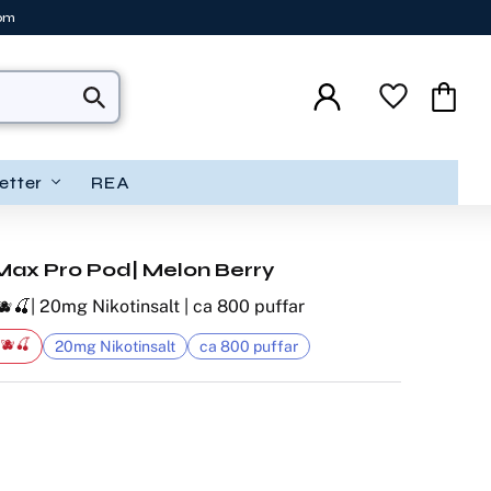
tom
Favoriter
Kundva
etter
REA
Max Pro Pod| Melon Berry
🫐🍒| 20mg Nikotinsalt | ca 800 puffar
🫐🍒
20mg Nikotinsalt
ca 800 puffar