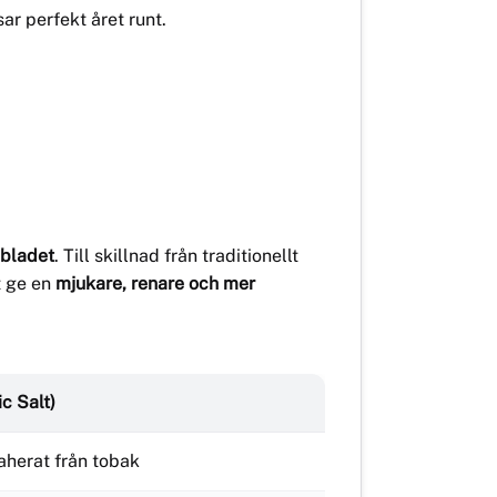
ar perfekt året runt.
sbladet
. Till skillnad från traditionellt
tt ge en
mjukare, renare och mer
ic Salt)
raherat från tobak