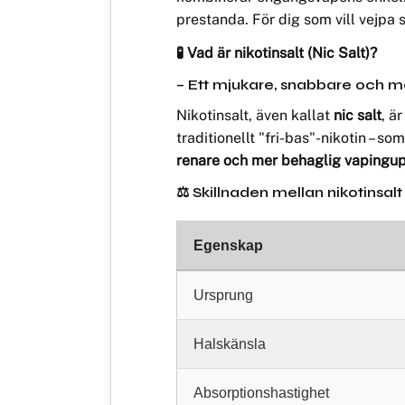
prestanda. För dig som vill vejpa 
🧪 Vad är nikotinsalt (Nic Salt)?
– Ett mjukare, snabbare och mer e
Nikotinsalt, även kallat
nic salt
, ä
traditionellt "fri-bas"-nikotin – s
renare och mer behaglig vapingu
⚖️ Skillnaden mellan nikotinsalt
Egenskap
Ursprung
Halskänsla
Absorptionshastighet