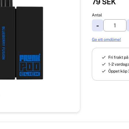
79
SEK
Antal
-
Ge ett omdöme!
Fri frakt p
1-2 vardaga
Öppet köp 