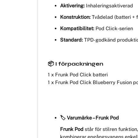
Aktivering:
Inhaleringsaktiverad
Konstruktion:
Tvådelad (batteri + f
Kompatibilitet:
Pod Click-serien
Standard:
TPD-godkänd produkti
📦 I förpackningen
1 x Frunk Pod Click batteri
1 x Frunk Pod Click Blueberry Fusion p
🏷️ Varumärke – Frunk Pod
Frunk Pod
står för stilren funkti
kombinerar engångsvapens enkelhet