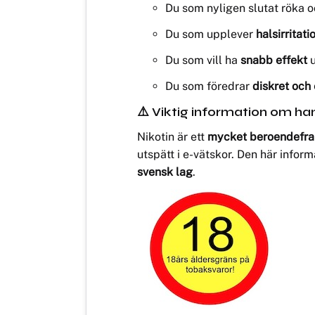
Du som nyligen slutat röka o
Du som upplever
halsirritati
Du som vill ha
snabb effekt
u
Du som föredrar
diskret och 
⚠️ Viktig information om han
Nikotin är ett
mycket beroendefram
utspätt i e-vätskor. Den här infor
svensk lag
.