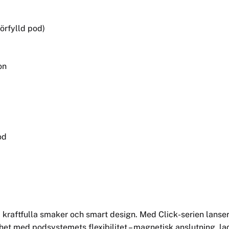
örfylld pod)
on
od
on, kraftfulla smaker och smart design. Med Click-serien lans
 med podsystemets flexibilitet – magnetisk anslutning, ladd