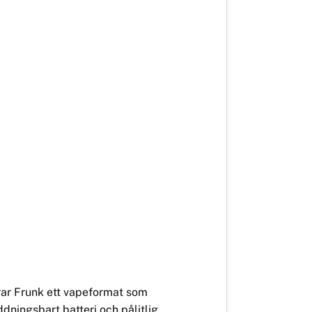
erar Frunk ett vapeformat som
ningsbart batteri och pålitlig