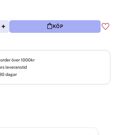
+
KÖP
Lägg till i fav
å order över 1000kr
rs leveranstid
30 dagar