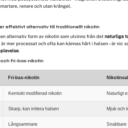
smartare, renare och utan krångel.
ffektivt alternativ till traditionellt nikotin
r en alternativ form av nikotin som utvinns från det
naturliga 
om är mer processat och ofta kan kännas hårt i halsen – är nic s
pplevelse
.
 och fri-bas-nikotin
Fri-bas-nikotin
Nikotinsal
Kemiskt modifierad nikotin
Naturligt e
Skarp, kan irritera halsen
Mjuk och l
Långsammare
Snabbare 