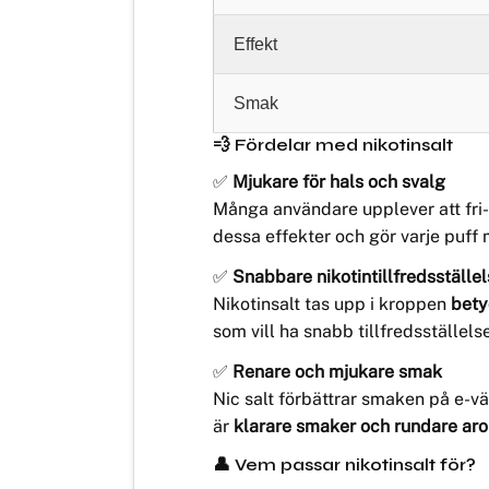
Effekt
Smak
💨 Fördelar med nikotinsalt
✅
Mjukare för hals och svalg
Många användare upplever att fri-ba
dessa effekter och gör varje puff
✅
Snabbare nikotintillfredsställe
Nikotinsalt tas upp i kroppen
bety
som vill ha snabb tillfredsställels
✅
Renare och mjukare smak
Nic salt förbättrar smaken på e-v
är
klarare smaker och rundare ar
👤 Vem passar nikotinsalt för?