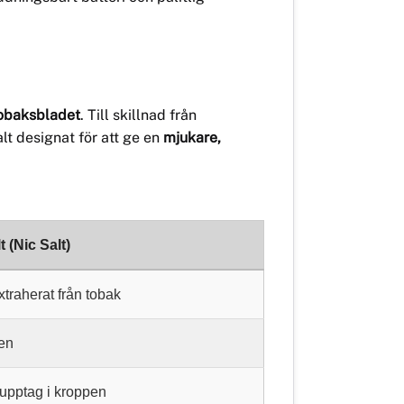
tobaksbladet
. Till skillnad från
alt designat för att ge en
mjukare,
t (Nic Salt)
xtraherat från tobak
en
upptag i kroppen