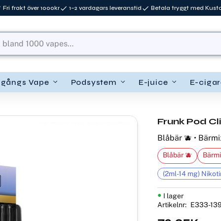
Fri frakt över 1000kr
1–2 vardagars leveranstid
Betala tryggt med Kus
ngångs Vape
Podsystem
E-juice
E-cigar
Frunk Pod Cl
Blåbär 🫐 • Bärmi
Blåbär 🫐
Bärmi
(2ml-14 mg) Nikoti
I lager
Artikelnr
E333-13