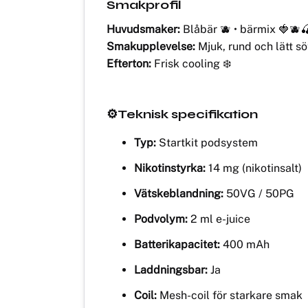
Smakprofil
Huvudsmaker:
Blåbär 🫐 • bärmix 🍓🫐
Smakupplevelse:
Mjuk, rund och lätt sö
Efterton:
Frisk cooling ❄️
⚙️Teknisk specifikation
Typ:
Startkit podsystem
Nikotinstyrka:
14 mg (nikotinsalt)
Vätskeblandning:
50VG / 50PG
Podvolym:
2 ml e-juice
Batterikapacitet:
400 mAh
Laddningsbar:
Ja
Coil:
Mesh-coil för starkare smak