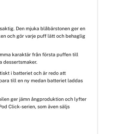
isaktig. Den mjuka blåbärstonen ger en
en och gör varje puff lätt och behaglig
mma karaktär från första puffen till
ga dessertsmaker.
skt i batteriet och är redo att
bara till en ny medan batteriet laddas
oilen ger jämn ångproduktion och lyfter
Pod Click-serien, som även säljs