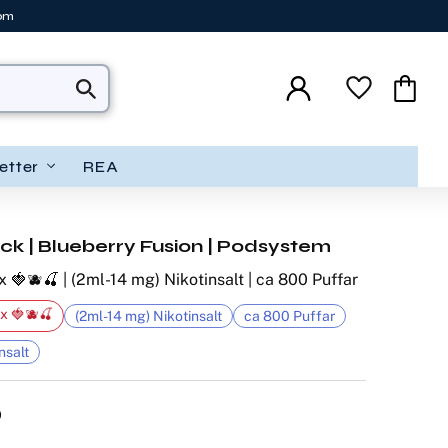
tom
Favoriter
Kundva
etter
REA
ick | Blueberry Fusion | Podsystem
x 🍓🫐🍒 | (2ml-14 mg) Nikotinsalt | ca 800 Puffar
x 🍓🫐🍒
(2ml-14 mg) Nikotinsalt
ca 800 Puffar
nsalt
9