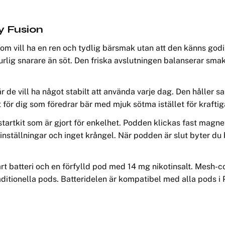
y Fusion
som vill ha en ren och tydlig bärsmak utan att den känns god
rlig snarare än söt. Den friska avslutningen balanserar smak
de vill ha något stabilt att använda varje dag. Den håller sa
t för dig som föredrar bär med mjuk sötma istället för krafti
tartkit som är gjort för enkelhet. Podden klickas fast magneti
inställningar och inget krångel. När podden är slut byter du 
t batteri och en förfylld pod med 14 mg nikotinsalt. Mesh-c
aditionella pods. Batteridelen är kompatibel med alla pods i 