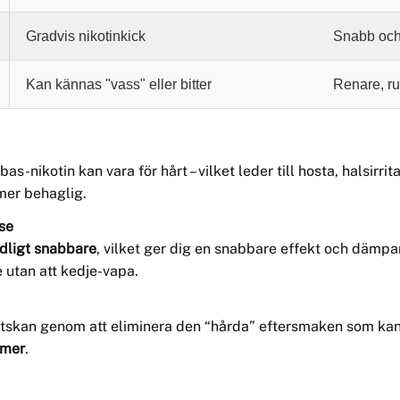
Gradvis nikotinkick
Snabb och e
Kan kännas "vass" eller bitter
Renare, ru
s-nikotin kan vara för hårt – vilket leder till hosta, halsirrit
 mer behaglig.
lse
dligt snabbare
, vilket ger dig en snabbare effekt och dämpar 
e utan att kedje-vapa.
ätskan genom att eliminera den “hårda” eftersmaken som kan
omer
.