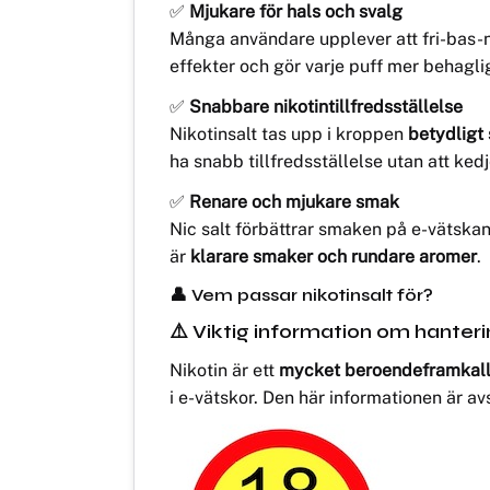
✅
Mjukare för hals och svalg
Många användare upplever att fri-bas-niko
effekter och gör varje puff mer behagli
✅
Snabbare nikotintillfredsställelse
Nikotinsalt tas upp i kroppen
betydligt
ha snabb tillfredsställelse utan att ked
✅
Renare och mjukare smak
Nic salt förbättrar smaken på e-vätska
är
klarare smaker och rundare aromer
.
👤 Vem passar nikotinsalt för?
⚠️ Viktig information om hanteri
Nikotin är ett
mycket beroendeframkalla
i e-vätskor. Den här informationen är a