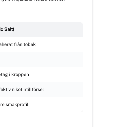
ic Salt)
raherat från tobak
tag i kroppen
ktiv nikotintillförsel
re smakprofil