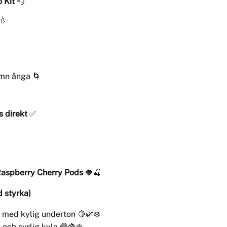
 Kit
💨
💧
ämn ånga 🌀
s direkt
✅
Raspberry Cherry Pods
🍓🍒
d styrka)
 med kylig underton 🍋🌿❄️
 och syrlig kyla 🔵🍇❄️