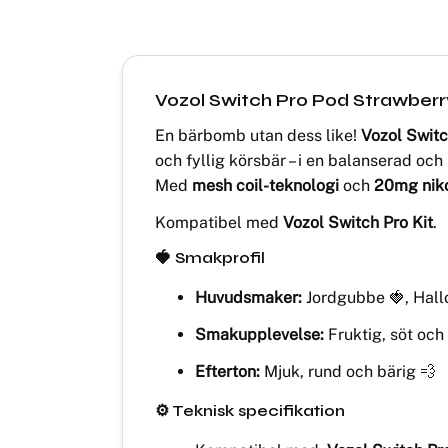
Vozol Switch Pro Pod Strawber
En bärbomb utan dess like!
Vozol Swit
och fyllig körsbär – i en balanserad oc
Med
mesh coil-teknologi
och
20mg niko
Kompatibel med
Vozol Switch Pro Kit
.
🍓 Smakprofil
Huvudsmaker:
Jordgubbe 🍓, Hall
Smakupplevelse:
Fruktig, söt och 
Efterton:
Mjuk, rund och bärig 💨
⚙️ Teknisk specifikation