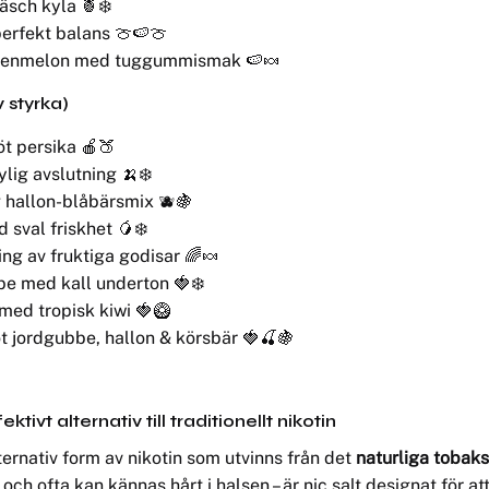
äsch kyla 🍍❄️
 perfekt balans 🍈🍉🍈
ttenmelon med tuggummismak 🍉🍬
v styrka)
öt persika 🍎🍑
ig avslutning 🍌❄️
g hallon-blåbärsmix 🫐🍇
sval friskhet 🥭❄️
ng av fruktiga godisar 🌈🍬
be med kall underton 🍓❄️
med tropisk kiwi 🍓🥝
t jordgubbe, hallon & körsbär 🍓🍒🍇
ivt alternativ till traditionellt nikotin
lternativ form av nikotin som utvinns från det
naturliga tobak
och ofta kan kännas hårt i halsen – är nic salt designat för a