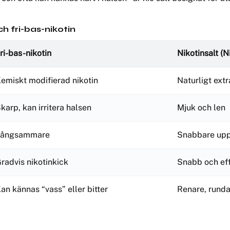
ch fri-bas-nikotin
ri-bas-nikotin
Nikotinsalt (N
emiskt modifierad nikotin
Naturligt ext
karp, kan irritera halsen
Mjuk och len
Långsammare
Snabbare upp
radvis nikotinkick
Snabb och effe
an kännas “vass” eller bitter
Renare, runda