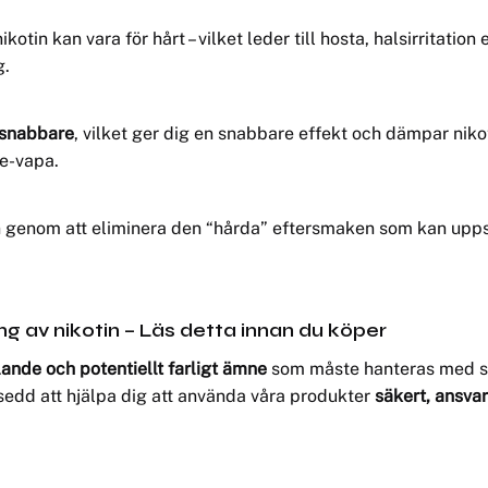
tin kan vara för hårt – vilket leder till hosta, halsirritation
g.
 snabbare
, vilket ger dig en snabbare effekt och dämpar nikoti
je-vapa.
n genom att eliminera den “hårda” eftersmaken som kan uppst
ng av nikotin – Läs detta innan du köper
nde och potentiellt farligt ämne
som måste hanteras med stor
vsedd att hjälpa dig att använda våra produkter
säkert, ansvar