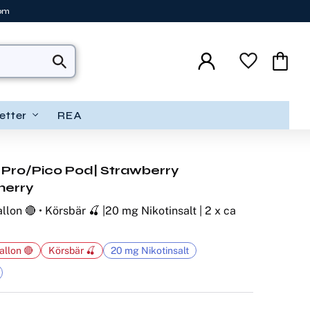
tom
Favoriter
Kundva
etter
REA
 Pro/Pico Pod| Strawberry
herry
llon 🔴 • Körsbär 🍒 |20 mg Nikotinsalt | 2 x ca
allon 🔴
Körsbär 🍒
20 mg Nikotinsalt