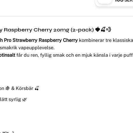
ry Raspberry Cherry 20mg (2-pack)
🍓🍒💨
ch Pro Strawberry Raspberry Cherry
kombinerar tre klassiska 
h smakrik vapeupplevelse.
tinsalt
får du ren, fyllig smak och en mjuk känsla i varje puff
on 🍇 & Körsbär 🍒
lätt syrlig 🌿