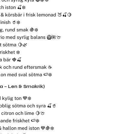
h iston 🍒❄️
 & körsbär i frisk lemonad 🍑🍒🍋
inish 🥤❄️
g, rund smak 🍇❄️
trio med syrlig balans 🥝🌺🍈
tt sötma 🍋🌿
iskhet ❄️
a bär 🍓🍒
uk och rund eftersmak ☕
lon med sval sötma 🍉❄️
ka – Len & Smakrik)
kylig ton 💙❄️
blig sötma och syra 🍒🥤
 citron och lime 🍋🍈
ande friskhet 🍉❄️
& hallon med iston 💙🍇❄️