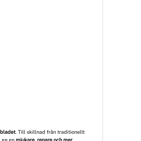
sbladet
. Till skillnad från traditionellt
tt ge en
mjukare, renare och mer