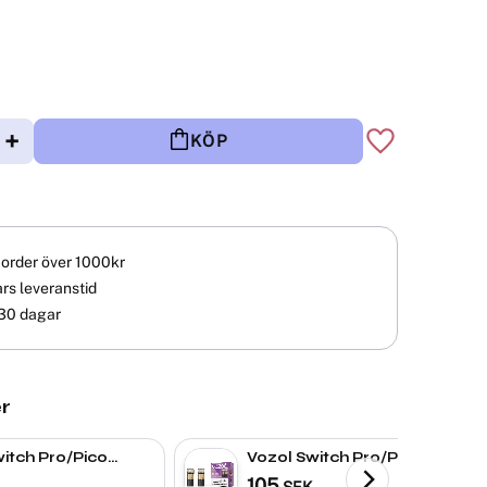
+
KÖP
Lägg till i fav
å order över 1000kr
rs leveranstid
30 dagar
r
itch Pro/Pico
Vozol Switch Pro/Pico Pod|
ry Ice | Pod
Grape Ice Pod
105
SEK