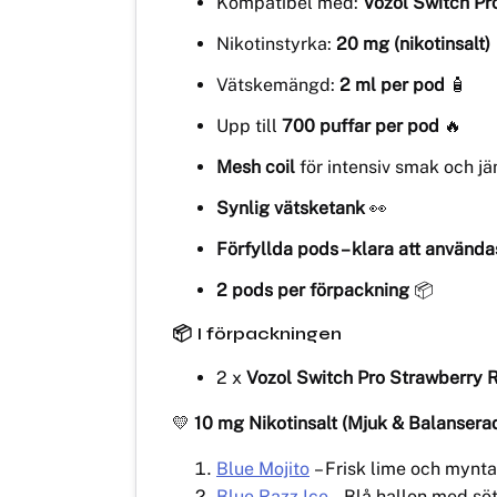
Kompatibel med:
Vozol Switch Pro
Nikotinstyrka:
20 mg (nikotinsalt)
Vätskemängd:
2 ml per pod
🧴
Upp till
700 puffar per pod
🔥
Mesh coil
för intensiv smak och j
Synlig vätsketank
👀
Förfyllda pods – klara att använda
2 pods per förpackning
📦
📦 I förpackningen
2 x
Vozol Switch Pro Strawberry 
💛
10 mg Nikotinsalt (Mjuk & Balansera
Blue Mojito
– Frisk lime och mynta
Blue Razz Ice
– Blå hallon med söt