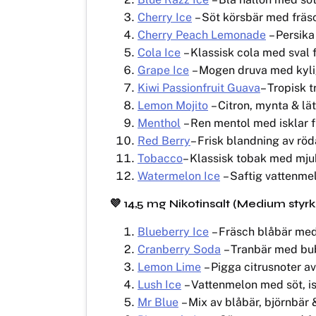
Cherry Ice
– Söt körsbär med fräsc
Cherry Peach Lemonade
– Persika
Cola Ice
– Klassisk cola med sval f
Grape Ice
– Mogen druva med kyli
Kiwi Passionfruit Guava
– Tropisk 
Lemon Mojito
– Citron, mynta & lä
Menthol
– Ren mentol med isklar fr
Red Berry
– Frisk blandning av röd
Tobacco
– Klassisk tobak med mj
Watermelon Ice
– Saftig vattenme
💜
14,5 mg Nikotinsalt (Medium styr
Blueberry Ice
– Fräsch blåbär med 
Cranberry Soda
– Tranbär med bub
Lemon Lime
– Pigga citrusnoter av
Lush Ice
– Vattenmelon med söt, is
Mr Blue
– Mix av blåbär, björnbär 