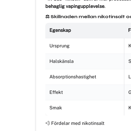
behaglig vapingupplevelse
.
⚖️ Skillnaden mellan nikotinsalt o
Egenskap
F
Ursprung
K
Halskänsla
S
Absorptionshastighet
Effekt
G
Smak
K
💨 Fördelar med nikotinsalt