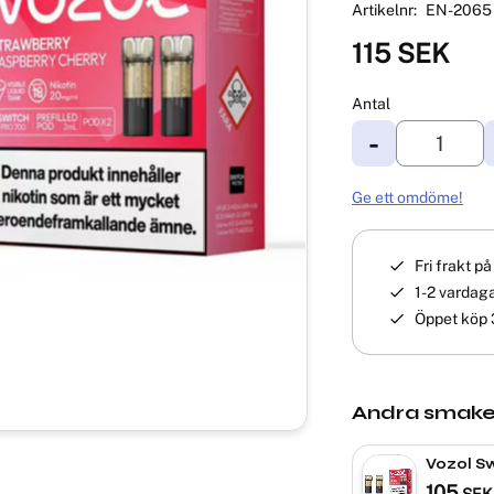
Artikelnr
EN-2065
115
SEK
Antal
-
Ge ett omdöme!
Fri frakt p
1-2 vardaga
Öppet köp 
Andra smake
Vozol Sw
Pod|Cher
105
SEK