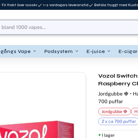
Fri frakt över 1000kr
1–2 vardagars leveranstid
Betala tryggt med Kus
ngångs Vape
Podsystem
E-juice
E-cigar
Vozol Switch
Raspberry C
Jordgubbe 🍓 • Ha
700 puffar
Jordgubbe 🍓
H
2 x ca 700 puffar
I lager