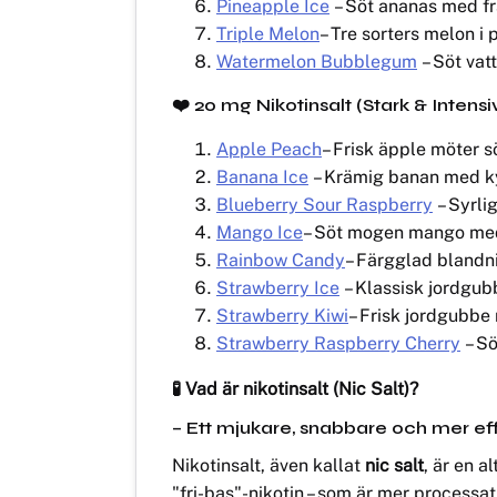
Pineapple Ice
– Söt ananas med fr
Triple Melon
– Tre sorters melon i
Watermelon Bubblegum
– Söt va
❤️
20 mg Nikotinsalt (Stark & Intensi
Apple Peach
– Frisk äpple möter s
Banana Ice
– Krämig banan med kyl
Blueberry Sour Raspberry
– Syrli
Mango Ice
– Söt mogen mango med 
Rainbow Candy
– Färgglad blandni
Strawberry Ice
– Klassisk jordgub
Strawberry Kiwi
– Frisk jordgubbe 
Strawberry Raspberry Cherry
– Sö
🧪 Vad är nikotinsalt (Nic Salt)?
– Ett mjukare, snabbare och mer effekt
Nikotinsalt, även kallat
nic salt
, är en a
"fri-bas"-nikotin – som är mer processat 