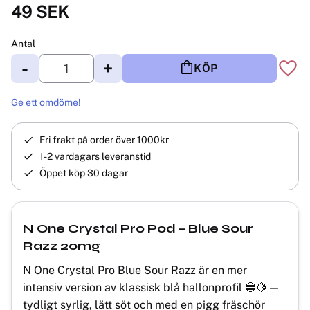
49
SEK
Antal
-
+
KÖP
Lägg 
Ge ett omdöme!
Fri frakt på order över 1000kr
1-2 vardagars leveranstid
Öppet köp 30 dagar
N One Crystal Pro Pod – Blue Sour
Razz 20mg
N One Crystal Pro Blue Sour Razz är en mer
intensiv version av klassisk blå hallonprofil 🔵🍋 —
tydligt syrlig, lätt söt och med en pigg fräschör