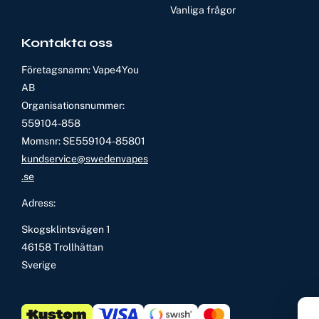
Vanliga frågor
Kontakta oss
Företagsnamn: Vape4You
AB
Organisationsnummer:
559104-858
Momsnr: SE559104-85801
kundservice@swedenvapes
.se
Adress:
Skogsklintsvägen 1
46158 Trollhättan
Sverige